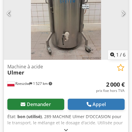
1
/
6
Machine à acide
Ulmer
2 000 €
Rzeszów
1 527 km
prix fixe hors TVA
Demander
Appel
État:
bon (utilisé)
, 289 MACHINE Ulmer D'OCCASION pour
le transport, le mélange et le dosage d'acide. Utilisée pour
transporter l’acide en boulangerie. Maintient une