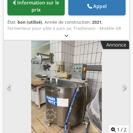
Information sur le
Appel
prix
État:
bon (utilisé)
, Année de construction:
2021
,
Fermenteur pour pâte à pain Jac Tradilevain - Modèle GR
1000 - Occasion - Année de fabrication : 2021 - Contrôle
électronique - État technique : bon - Capacité : environ 200
Annonce
litres Dedpfxjzn Irbe Aggjkr - Enlèvement en entrepôt /
option de livraison - Prix sur demande
1
/
2