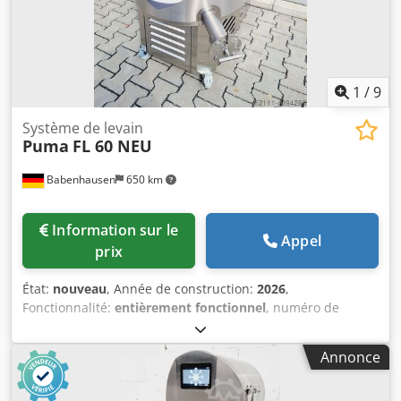
1
/
9
Système de levain
Puma
FL 60 NEU
Babenhausen
650 km
Information sur le
Appel
prix
État:
nouveau
, Année de construction:
2026
,
Fonctionnalité:
entièrement fonctionnel
, numéro de
machine/véhicule:
2026
, durée de la garantie:
12 mois
,
tension d'entrée:
400 V
, capacité du réservoir:
60 l
, Certifié
Annonce
DGUV jusqu'à:
07/2027
, NOUVEAU NOUVEAU Machine à
levain NOUVEAU NOUVEAU Levain – Levain de blé – Levain