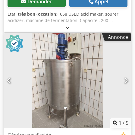
Demander
Appel
État:
très bon (occasion)
, 658 USED acid maker, sourer,
acidizer, machine de fermentation. Capacité : 200 L.
DIMENSIONS EXTERNES (en cm.) - H 94 Dkodpfjphpc Hsx
Aggor - W 90 - L 94 L'appareil est prêt à être expédié et se
Annonce
trouve dans notre entrepôt (36-068 Bachórz, Pologne). Le
prix indiqué est un prix net. NOUS PARLONS ANGLAIS,
ALLEMAND, FRANÇAIS, RUSSE, UKRAINIEN.
1
/
5