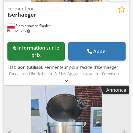
Fermenteur
Iserhaeger
Siemianowice Śląskie
1 321 km
Information sur le
Appel
prix
État:
bon (utilisé)
, Fermenteur pour l’acide d’Iserhaeger -
d’occasion Dkodpfxszm N Uzs Aggor - capacité d’environ
300 litres - machine issue d’une production industrielle -
commande manuelle - sans garantie - prix : 2 000 €, EXW
Annonce