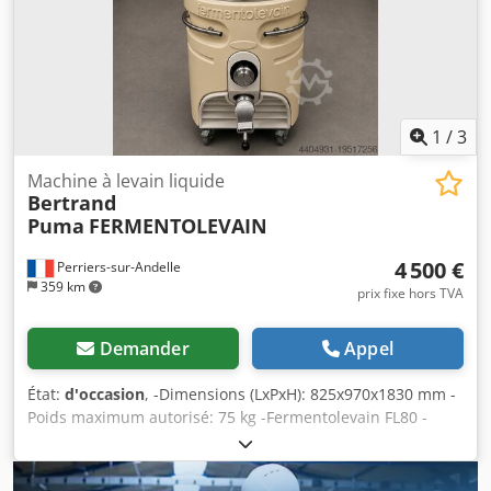
service de pièces de rechange Option : service de livraison
contrat de maintenance Dkjdpfevdkt Rjx Aggsr forfait de
service formation et mise en service Nombreuses autres
machines de boulangerie en stock !
1
/
3
Machine à levain liquide
Bertrand
Puma
FERMENTOLEVAIN
4 500 €
Perriers-sur-Andelle
359 km
prix fixe hors TVA
Demander
Appel
État:
d'occasion
, -Dimensions (LxPxH): 825x970x1830 mm -
Poids maximum autorisé: 75 kg -Fermentolevain FL80 -
Poids total utile: 60 kg -Capacité totale: 140 L -Puissance:
1,15 kW -Tension: 380 V -Poids: 220kg -Année de
fabrication: 2006 -Caractéristiques: Châssis en acier