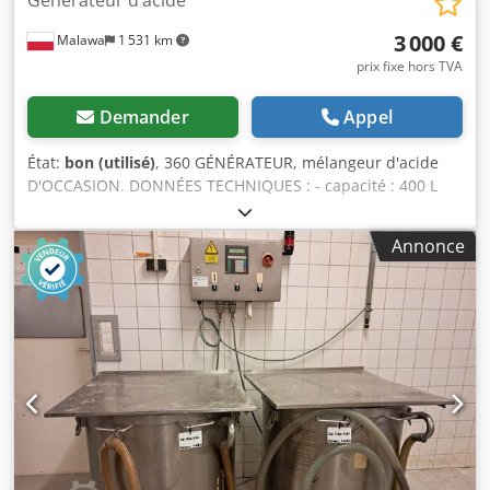
Générateur d’acide
3 000 €
Malawa
1 531 km
prix fixe hors TVA
Demander
Appel
État:
bon (utilisé)
, 360 GÉNÉRATEUR, mélangeur d'acide
D'OCCASION. DONNÉES TECHNIQUES : - capacité : 400 L
DIMENSIONS EXTÉRIEURES (en cm) : - hauteur : 194, -
largeur : 77, - longueur : 77. Le prix indiqué est net. NOUS
Annonce
PARLONS ANGLAIS, ALLEMAND, FRANÇAIS, RUSSE,
UKRAINIEN. Nous disposons dans nos entrepôts de
nombreux fours de boulangerie : fours à soles, rotatifs, à
gaz, à fioul, électriques de différentes marques.
Dksdpfsyxa H Uox Agger Nous proposons également des
machines, équipements de boulangerie, lignes à petits
pains, lignes à pain. Pour consulter l'intégralité de notre
offre actuelle, rendez-vous sur notre profil Bakeres.