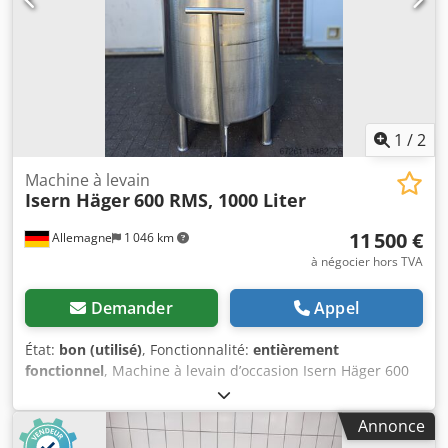
1
/
2
Machine à levain
Isern Häger
600 RMS, 1000 Liter
11 500 €
Allemagne
1 046 km
à négocier hors TVA
Demander
Appel
État:
bon (utilisé)
, Fonctionnalité:
entièrement
fonctionnel
, Machine à levain d’occasion Isern Häger 600
RMS, pour 1000 litres, en état boulangère (bon état), n° de
série 06910004, 2,3 kW, 400 V, 50 Hz, poids 420 kg Dkedpfx
Annonce
Aswwwdhjggor