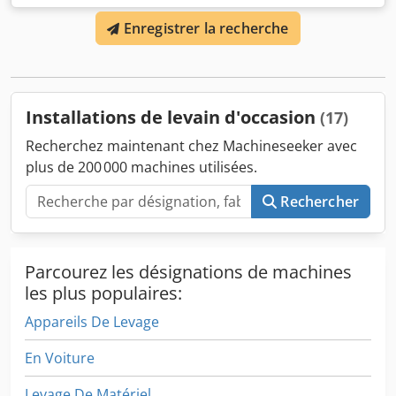
consistance constante, équipée d’un agitateur. Dkjdpfeygl
Enregistrer la recherche
T Uex Aggjr CARACTÉRISTIQUES TECHNIQUES : - capacité
env. 250 L. Le prix indiqué est hors taxes. NOUS PARLONS
ANGLAIS, ALLEMAND, FRANÇAIS, RUSSE, UKRAINIEN.
Installations de levain d'occasion
(17)
Recherchez maintenant chez Machineseeker avec
plus de 200 000 machines utilisées.
Rechercher
Parcourez les désignations de machines
les plus populaires:
Appareils De Levage
En Voiture
Levage De Matériel