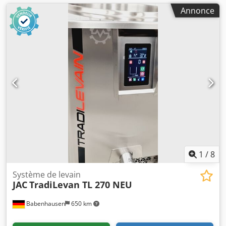
Annonce
1
/
8
Système de levain
JAC
TradiLevan TL 270 NEU
Babenhausen
650 km