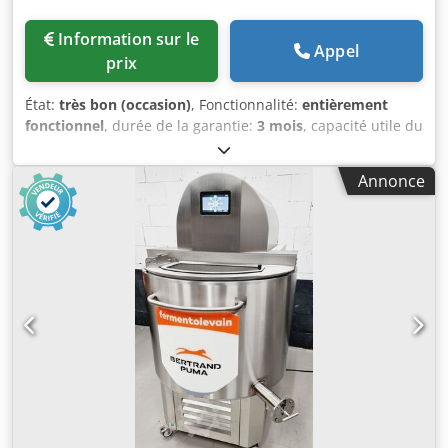
Information sur le
Appel
prix
État:
très bon (occasion)
, Fonctionnalité:
entièrement
fonctionnel
, durée de la garantie:
3 mois
, capacité utile du
réservoir:
100 l
, tension d'entrée:
400 V
, capacité du
réservoir:
100 l
, largeur totale:
995 mm
, longueur totale:
Annonce
870 mm
, hauteur totale:
1 300 mm
, Installation d’arômes
TOP Isernhäger A 100 Pour des pré-pâtes thermiquement
contrôlées Pour la production individuelle de pâtons de
trempe, d’échaudage, de cuisson et d’arôme Commande
simple avec agitateur spécial Technologie robuste
Raccordement : 400V, prise CEE 16A Dimensions : 995 x
870 x 1300 mm (LxPxH) Machine d’occasion nettoyée &
contrôlée SAB Options : Contrat d’entretien Service de
livraison Boîte de pièces détachées Mise en service &
formation Venez nous rendre visite ! Dsdpfjyhznusx Aggjkr