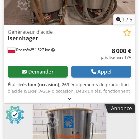
1
/
6
Générateur d’acide
Isernhager
8 000 €
Rzeszów
1 527 km
prix fixe hors TVA
Demander
Appel
État:
très bon (occasion)
, 269 équipements de production
d'acide ISERNHAGER d'occasion. Deux unités, fonctionnent
ensemble, un seul contrôle pour 2 cuves. DONNÉES
TECHNIQUES : - capacité d'une cuve : 300 L. DIMENSIONS
Annonce
EXTÉRIEURES (en cm) : - hauteur : 92, - largeur : 90, -
longueur : 95. - hauteur de la cuve : 62, - largeur de la cuve
: 79. Djdpfx Aeyc Urlsggokr Le prix indiqué est net. Nous
parlons anglais, allemand, français, russe et ukrainien.