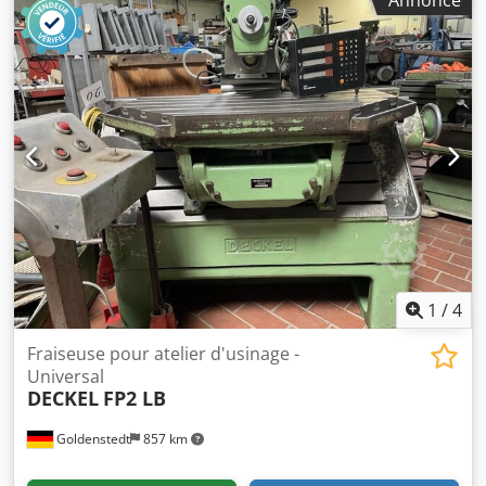
Annonce
broche 32 - 1600 tr/min Vitesses d'avance - longitudinale et
transversale 8 - 400 mm/min Vitesses d'avance - verticales
4 - 200 mm/min puissance totale requise 4,5 kW
Dimensions de la machine L x l x H 1,85 x 1,62 x 1,83 m
Accessoires : tête verticale pivotante avec manchon de
broche extensible, table universelle, contre-palier, système
de refroidissement
1
/
4
Fraiseuse pour atelier d'usinage -
Universal
DECKEL
FP2 LB
Goldenstedt
857 km