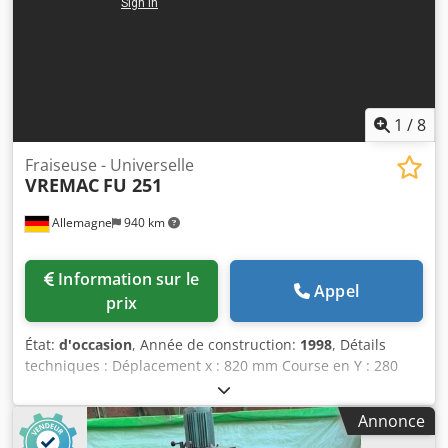
refroidissement - Manuel d’utilisation - Installation
d’affûtage des forets avec disque diamanté - d’occasion, tel
quel -
1
/
8
Fraiseuse - Universelle
VREMAC
FU 251
Allemagne
940 km
Information sur le
Appel
prix
État:
d'occasion
, Année de construction:
1998
, Détails
techniques : Déplacement x : 820 mm Course en Y : 280
mm Course en Z : 410 mm Support de broche ISO : SK 40
Distance entre la table et la broche horizontale : min. 30 /
Annonce
max. 440 mm Réglage de la barre transversale -