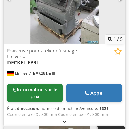
1
/
5
Fraiseuse pour atelier d'usinage -
Universal
DECKEL
FP3L
Eislingen/Fils
628 km
Information sur le
Appel
prix
État:
d'occasion
, numéro de machine/véhicule:
1621
,
Course en axe X : 800 mm Course en axe Y : 300 mm
Course en axe Z : 400 mm Dimensions de la table : 1000 x
440 mm Interface de montage d'outil : SK40 Vitesses de