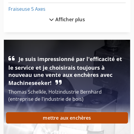
Fraiseuse 5 Axes
Afficher plus
Fraiseuse Cnc Lit-Type
Fraiseuse Correan A 25 25
Fraiseuse De Clé
Fraiseuse De Console
Je suis impressionné par l'efficacité et
le service et je choisirais toujours à
Fraiseuse De Forage
nouveau une vente aux enchères avec
Fraiseuse De Forêt Ligne
Machineseeker!
Thomas Schelkle, Holzindustrie Bernhard
Fraiseuse De Gestion Des Eaux Pluviales
(entreprise de l'industrie de bois)
Fraiseuse De Lit
mettre aux enchères
Fraiseuse De Modèle
Fraiseuse De Pièce D’outil