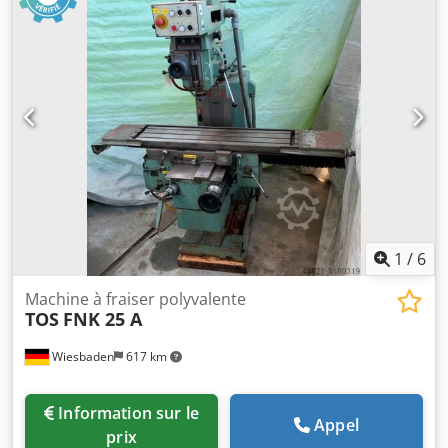
horizontale : 650 mm Plage de vitesse : 40...2000 / 18
tr/min Plage de pivotement +/- : à 90° : 360° et à 45° : 360°
degrés Credeva Ei Sspfx Aiyof surface de serrage : 1120 x
250 mm La table pivote environ : 45° droite / gauche
Avance : X/Y : 12,5 - 830 + Z : 5,2 - 260 mm/min Avance
rapide : X/Y : 2500 et Z : 1040 mm/min. Puissance totale
requise : 10 kW Poids de la machine environ : 2000 kg
Dimensions approximatives de la machine (L x l x H) : 2,2 x
1,8 x 1,7 m Équipement: 2x contre-palier Ø 55mm
Dispositif de refroidissement : pompe et alimentation
Commande via système de mesure à 3 voies ACU-Ride et
panneau de commande pieds de machine *
1
/
6
Machine à fraiser polyvalente
TOS
FNK 25 A
Wiesbaden
617 km
Information sur le
Appel
prix