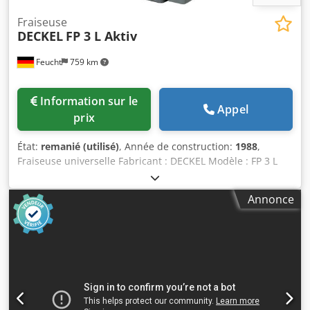
Fraiseuse
DECKEL
FP 3 L Aktiv
Feucht
759 km
Information sur le
Appel
prix
État:
remanié (utilisé)
, Année de construction:
1988
,
Fraiseuse universelle Fabricant : DECKEL Modèle : FP 3 L
Aktiv Année de fabrication : inconnue – remise à neuf,
repeinte RAL 7035 gris clair / RAL 7012 gris basalte RAL
Annonce
5008 gris-bleu Numéro de machine : 2302-2319 Type de
tête de fraisage : 2271 Numéro de tête de fraisage : 700-
0883 Avec garantie Contrôle géométrique avec protocole
de test Accessoires : - Affichage numérique actif à 3 axes
HEIDENHAIN TNC 111 - Table universelle 1000 x 520 mm
(rainure en T : 16 mm) - Tête de fraisage verticale SK 40
avec filetage de serrage S 20 x 2 - Lubrification centralisée,
électrique Crjdjh Rv U Espfx Aiyof - Installation de