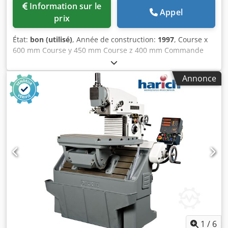
Information sur le
Appel
prix
État:
bon (utilisé)
, Année de construction:
1997
, Course x
600 mm Course y 450 mm Course z 400 mm Commande
Heidenhain 430 ITNC Porte-outil SK 40 Tension de
fonctionnement 400 V Tension de commande 24 V Poids de
Annonce
la machine env. 6 t - Heures de fonctionnement : 48 690 -
Heures broche : 13 465 - Charge max. sur la table : 1 000
kg - Poids de la machine : 6 000 kg - inclus porte-outils –
SK40 - inclus toute la documentation - inclus manuel de
programmation – Heidenhain - inclus 1 étau de machine
Cedswbi A Depfx Aiysrf - inclus brides de serrage
1
/
6