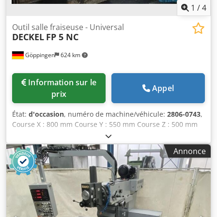
1
/
4
Outil salle fraiseuse - Universal
DECKEL
FP 5 NC
Göppingen
624 km
Information sur le
Appel
prix
État:
d'occasion
, numéro de machine/véhicule:
2806-0743
,
Course X : 800 mm Course Y : 550 mm Course Z : 500 mm
Cjdscxxngjpfx Aiyjrf Surface de fixation de la table : (L x l)
1000 x 550 mm Vitesses de broche – réglables en continu :
Annonce
0 – 5000 tr/min Vitesse d’avance, programmable
directement : 2 – 6000 mm/min Vitesse de déplacement
rapide : 6,0 m/min Course de la broche : 80 mm Interface
pour outil : SK40 Puissance totale requise : 12 kW Poids de
la machine (environ) : 3,9 t Encombrement (environ) : (L x l
x H) 2200 x 2800 x 2400 mm