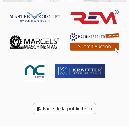
Fraiseuse De Table
Fraiseuse En Aluminium
Fraiseuse Et Centre D’usinage Cnc
Machine De Profilage
Mini Fraiseuse
Outil De Fraisage
Plan De Fraise
Portail De Fraiseuse
Ébavureuse De Brosse
Faire de la publicité ici
Échelles De Fauteuil Roulant