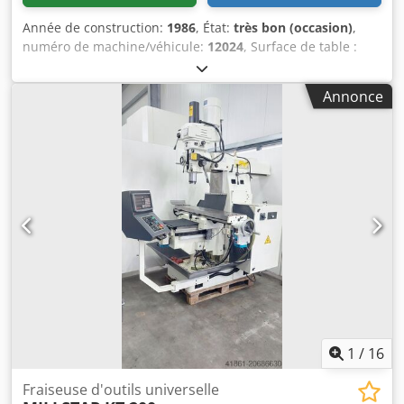
Année de construction:
1986
, État:
très bon (occasion)
,
numéro de machine/véhicule:
12024
, Surface de table :
290 x 1250 mm Course de la table en axe X : 800 mm Codsf
Tc R Uspfx Aiysrf Course de la table en axe Y : 360 mm
Annonce
Course de la table en axe Z : 450 mm Angle d’inclinaison
de la tête de fraisage : 90/45 ° Montage de la broche : ISA
40 Vitesses de broche : 56 - 4500 tr/min Course du
mandrin : 125 mm Avances du mandrin : 0,035 ; 0,14 ; 0,7
mm/min Puissance du moteur de la broche : 1,8/2,4 kW
Encombrement : 2000 x 1900 x 2300 mm Poids : 1700 kg
1
/
16
Fraiseuse d'outils universelle