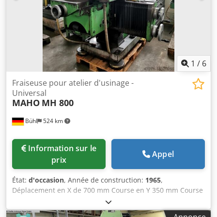
plaque en acier L x l x h 1400 x 1000 x 50 mm = 550 kg
Encombrement L x l x h : 2650 x 2000 x 2450 mm Poids :
3700 kg + 550 kg plaque en acier Poids total : 4250 kg
(pesé) Très bon état
1
/
6
Fraiseuse pour atelier d'usinage -
Universal
MAHO
MH 800
Bühl
524 km
Information sur le
Appel
prix
État:
d'occasion
, Année de construction:
1965
,
Déplacement en X de 700 mm Course en Y 350 mm Course
en Z 450 mm zone de serrage de la table 940 x 510 mm
Crsdovzhh Tepfx Aiysf porte-broche SK 40 Vitesses de