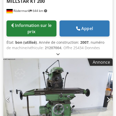
MILLSTAR
KT 200
Rödermark
644 km
Information sur le
Appel
prix
État:
bon (utilisé)
, Année de construction:
2007
, numéro
de machine/véhicule:
21207004
, Offre 25434 Données
techniques : - Course des axes - X (longitudinal) / Y
(transversal) / Z (vertical) : 750 / 380 / 380 mm - Dimensions
Annonce
de la table : 1300 x 300 mm - Porte-outil : ISO 40 - Avance
automatique de la broche - Course de la broche - Dispositif
de taraudage : 140 mm - Distance broche verticale – table :
20 - 540 mm - Vitesses de broche : 80 - 3800 tr/min -
Avances axes X – Y et Z - Avance rapide : 1400 mm/min -
Tête de fraisage verticale inclinable de 45° à gauche et à
droite - Bras supérieur pivotant : 360° Crsdpsx Dl Hhjfx
Aiyof - Système de refroidissement - Entraînement : 400 V /
5,0 kW - Encombrement : env. L 2000 x H 2500 x P 2100 mm
- Poids : env. 2200 kg - Établi séparé / armoire à outils avec