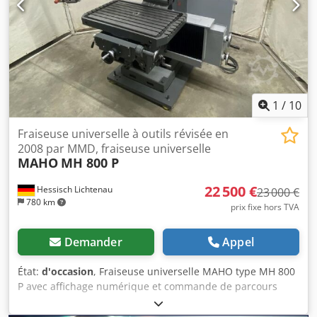
1
/
10
Fraiseuse universelle à outils révisée en
2008 par MMD, fraiseuse universelle
MAHO
MH 800 P
22 500 €
Hessisch Lichtenau
23 000 €
780 km
prix fixe hors TVA
Demander
Appel
État:
d'occasion
, Fraiseuse universelle MAHO type MH 800
P avec affichage numérique et commande de parcours
HEIDENHAIN TNC 121 . 80983 Année de fabrication : 1982
Machine révisée par MMD en 2008, ensuite très peu