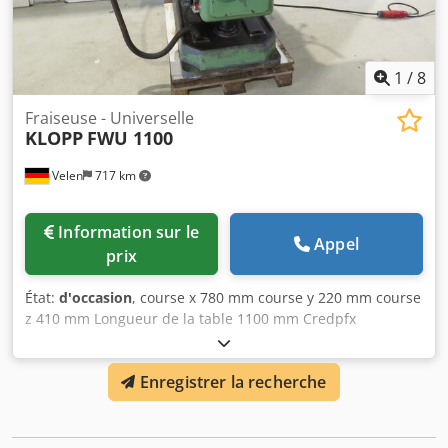
divers accessoires
1
/
8
Fraiseuse - Universelle
KLOPP
FWU 1100
Velen
717 km
Information sur le
Appel
prix
État:
d'occasion
, course x 780 mm course y 220 mm course
z 410 mm Longueur de la table 1100 mm Credpfx
Asupxxneiyef Largeur de la table 270 mm Vitesses de
rotation de la broche 40 - 960 tr/min Logement de broche
Enregistrer la recherche
SK 40 Puissance totale requise kW Poids de la machine
env. 1,7 t Encombrement env. 1,8 x 1,6 x 1,8 m Fraiseuse
horizontale - y compris table diviseur