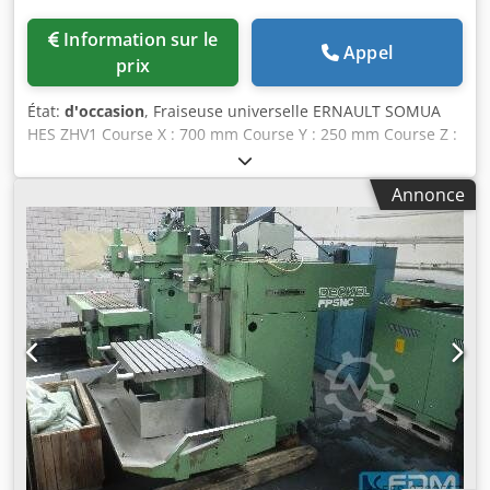
Information sur le
Appel
prix
État:
d'occasion
, Fraiseuse universelle ERNAULT SOMUA
HES ZHV1 Course X : 700 mm Course Y : 250 mm Course Z :
350 mm Vitesse de rotation : de 40 à 2000 t/min. Surface
table : Longueur 1200 mm x largeur 300 mm Tête
Annonce
inclinable horizontalement + verticalement Visu 3 axes EAE
Tête universelle Rapides 3 axes Tension : 380 V Largeur :
2000 mm Profondeur : 1800 mm Hauteur totale en position
haute : 1600 mm Poids : env. 1,5 T Crsdjzmyp Nspfx Aiyjf