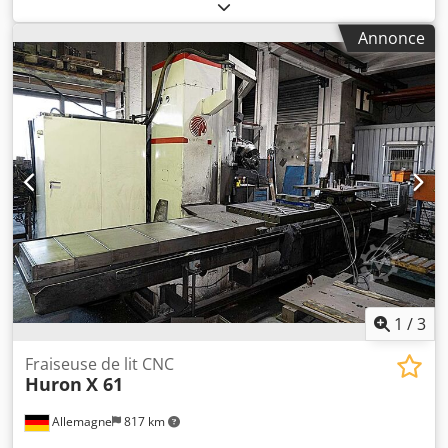
mm, dimensions de la table X/Y : 2000 mm/750 mm,
charge maximale de la table : 5000 kg, avance rapide : 6
Annonce
m/min. Dimensions de la machine X/Y/Z : env. 3650
mm/2700 mm/2700 mm, poids : env. 9000 kg, commande :
Heidenhain TNC 150. Documentation disponible. Une visite
sur place est possible. Codpfx Aew Duuqedtsrf
1
/
3
Fraiseuse de lit CNC
Huron
X 61
Allemagne
817 km