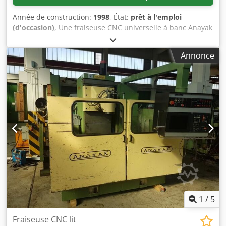
Année de construction:
1998
, État:
prêt à l'emploi
(d'occasion)
, Une fraiseuse CNC universelle à banc Anayak
est disponible. Courses X/Y/Z : 2500mm/900mm/975mm,
dimensions de la table X/Y : 2900mm/800mm, nez de
Annonce
broche : ISO50, vitesse de broche : 3000 tr/min, puissance :
22 kW, avance : 6 m/min, avance rapide : 10 m/min,
emplacements d'outils : 30. Dimensions de la machine
X/Y/Z : env. 6000mm/3000mm/3000mm, poids : env. 20 000
kg, commande : Heidenhain TNC 426. Documentation
disponible. Visite sur site possible. Disponible
probablement à partir de septembre 2026. Csdpfxey N Dc
Uj Adterf
1
/
5
Fraiseuse CNC lit