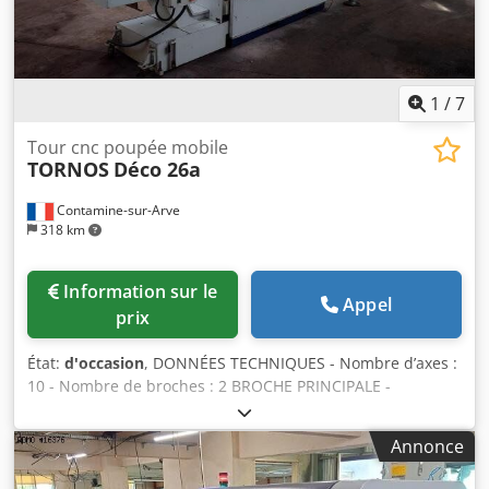
1
/
7
Tour cnc poupée mobile
TORNOS
Déco 26a
Contamine-sur-Arve
318 km
Information sur le
Appel
prix
État:
d'occasion
, DONNÉES TECHNIQUES - Nombre d’axes :
10 - Nombre de broches : 2 BROCHE PRINCIPALE -
Diamètre maximal de la barre : 32 [mm] - Course :
240 [mm] - Vitesse de rotation de la broche : 8 000 [tr/min]
Annonce
Crsdpfxszrh Sco Adtof - Puissance d’entraînement de la
broche : 7,5 [kW] - Résolution minimale de l’axe C :