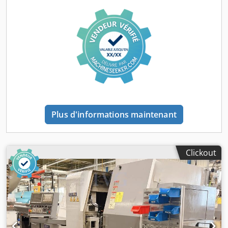
sans outils. Cedpozqy T Aofx Adtsrf
Plus d'informations maintenant
Clickout