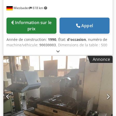
Wiesbaden
618 km
Information sur le
Appel
prix
Année de construction:
1990
, État:
d'occasion
, numéro de
machine/véhicule:
90030003
, Dimensions de la table : 500
x 1200 mm Course en X : 1000 mm Course en Y : 550 mm
Course en Z : 600 mm Interface de broche : ISO 40 Vitesses
Annonce
de broche : 60 - 2700 tr/min Puissance du moteur de
broche : 10 kW Raccordement électrique : 380 V, 20 kVA
Crodps Npwfefx Adtjf Encombrement : 3200 x 2800 x 2650
mm Poids : 7,3 t