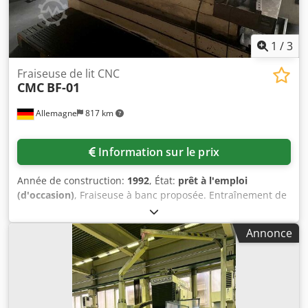
1
/
3
Fraiseuse de lit CNC
CMC
BF-01
Allemagne
817 km
Information sur le prix
Année de construction:
1992
, État:
prêt à l'emploi
(d'occasion)
, Fraiseuse à banc proposée. Entraînement de
broche : 25 kW, surface de table X/Y : 1250 mm/500 mm,
courses X/Y/Z : 1000 mm/500 mm/600 mm, porte-outil : ISO
Annonce
40, avance : 0 mm - 3000 mm/min. Équipée d’une
commande CNC, d’un système de refroidissement, d’une
manivelle électronique, poids de la machine : env. 4200 kg,
dimensions de la machine X/Y/Z : env. 2800 mm/2400
mm/2500 mm. Visite possible sur rendez-vous. Csdpfx