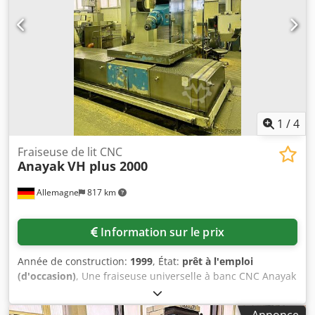
Adsy Taubjterf
1
/
4
Fraiseuse de lit CNC
Anayak
VH plus 2000
Allemagne
817 km
Information sur le prix
Année de construction:
1999
, État:
prêt à l'emploi
(d'occasion)
, Une fraiseuse universelle à banc CNC Anayak
est disponible. Courses X/Y/Z : 2000mm/1300mm/1460mm,
dimensions de la table X/Y : 1350mm/1550mm, capacité