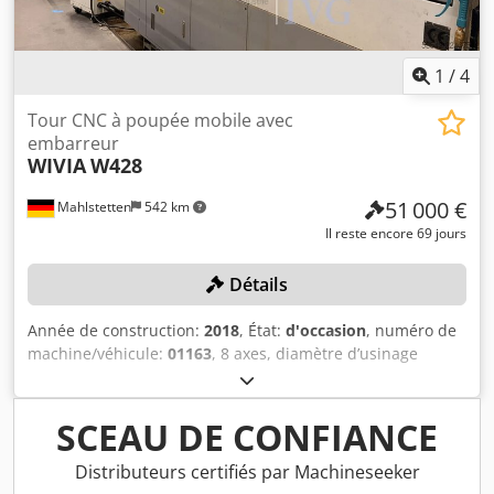
1
/
4
Tour CNC à poupée mobile avec
embarreur
WIVIA
W428
51 000 €
Mahlstetten
542 km
Il reste encore 69 jours
Détails
Année de construction:
2018
, État:
d'occasion
, numéro de
machine/véhicule:
01163
, 8 axes, diamètre d’usinage
maximal : 42 mm, longueur de tournage maximale : 300
mm, avec commande FANUC Series 32i-Model B,
convoyeur, système d’évacuation des copeaux, unité de
SCEAU DE CONFIANCE
filtration et de refroidissement, chargeur de barres
BARLOAD Vito (côté gauche), année de fabrication : 2018,
Distributeurs certifiés par Machineseeker
numéro de série : 22181648, refroidisseur d’huile HABOR,