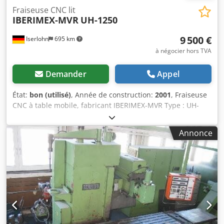
Fraiseuse CNC lit
IBERIMEX-MVR
UH-1250
9 500 €
Iserlohn
695 km
à négocier hors TVA
Demander
Appel
État:
bon (utilisé)
, Année de construction:
2001
, Fraiseuse
CNC à table mobile, fabricant IBERIMEX-MVR Type : UH-
1250, année de fabrication : 2001 Cedpfx Ajd Eranedtsrf
Commande numérique : Heidenhain TNC124
Annonce
Déplacements : X 1 250 mm, Y 500 mm, Z 460 mm Table
d’usinage : 360 mm x 1 800 mm Prise de broche : ISO 50
Machine équipée d’un carter de protection complet. Pour
plus de détails, voir la fiche technique de la machine.
Machine en bon état.