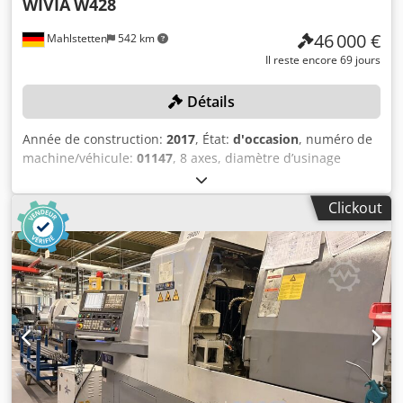
WIVIA
W428
46 000 €
Mahlstetten
542 km
Il reste encore 69 jours
Détails
Année de construction:
2017
, État:
d'occasion
, numéro de
machine/véhicule:
01147
, 8 axes, diamètre d’usinage
maximum : 42 mm, longueur de tournage maximale :
300 mm, avec commande FANUC Series 32i-Model B,
Clickout
convoyeur, transporteur de copeaux, unité de filtration et
de refroidissement, chargeur de barres BARLOAD Vito
(côté gauche), année de fabrication : 2017, numéro de
série : 22171425, refroidisseur d’huile HABOR, sans outils.
Codpfx Adozqy Tpotorf