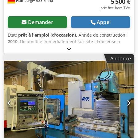
5 500 €
Hamburg
988 km
prix fixe hors TVA
Demander
Appel
État:
prêt à l'emploi (d'occasion)
, Année de construction:
2010
, Disponible immédiatement sur site : Fraiseuse à
banc CNC Wagner Type WBE 1300 R Année 2010 Siemens
Sinumerik 810 D Crsdpfezrbxpjx Adtof Table 1500 x 400
Annonce
mm Déplacements X/Y/Z 1300/500/570 mm SK 40 Serrage
automatique de la fraise Puissance d'entraînement 12/9
kW Vitesses de broche 60 – 8 000 tr/min Volant
électronique Vis à billes Étau Divers porte-outils Poids 4 t
Au prix de 5 500 euros hors TVA départ site