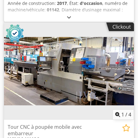
Année de construction:
2017
, État:
d'occasion
, numéro de
machine/véhicule:
01142
, Diamètre d’usinage maximal :
42 mm, longueur de tournage maximale : 300 mm,
commande FANUC Série 32I, modèle B, unité de filtration,
Clickout
1 chargeur de barres BARLOAD Vito (côté gauche), année
de fabrication : 2017, numéro de série : 22171258, poids :
980 kg, convoyeur (côté droit), système d’évacuation des
copeaux, sans outils. Crodpfx Aozqy Sxedtef
1
/
4
Tour CNC à poupée mobile avec
embarreur