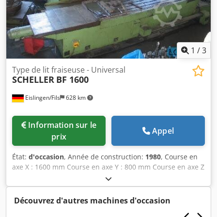
1
/
3
Type de lit fraiseuse - Universal
SCHELLER
BF 1600
Eislingen/Fils
628 km
Information sur le
Appel
prix
État:
d'occasion
, Année de construction:
1980
, Course en
axe X : 1600 mm Course en axe Y : 800 mm Course en axe Z
: 630 mm Interface de broche : SK 50 Vitesse d'avance : 10-
6000 mm/min Vitesse de déplacement rapide : 6 m/min
Plage de vitesses – réglable en continu : 20-2000 tr/min
Découvrez d'autres machines d'occasion
Charge maximale de la table : 5000 kg Credocxxrnjpfx