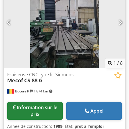
1
/
8
Fraiseuse CNC type lit Siemens
Mecof
CS 88 G
București
1 874 km
Information sur le
Appel
prix
Année de construction:
1989
, État:
prêt à l'emploi