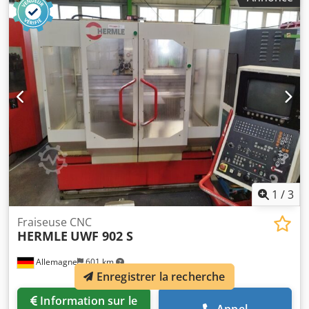
à bande, transporteur de copeaux, unité de filtration et de
refroidissement, chargeur de barres BARLOAD Vito (côté
gauche), année de fabrication : 2017, numéro de série :
22171425, refroidisseur d’huile, sans outils. Crodpezqy
Tvefx Adtof
1
/
3
Fraiseuse CNC
HERMLE
UWF 902 S
Allemagne
601 km
Enregistrer la recherche
Information sur le
Appel