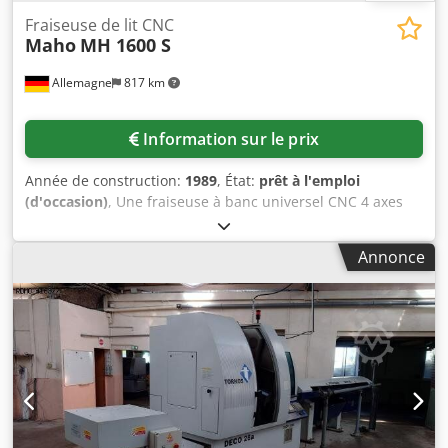
Fraiseuse de lit CNC
Maho
MH 1600 S
Allemagne
817 km
Information sur le prix
Année de construction:
1989
, État:
prêt à l'emploi
(d'occasion)
, Une fraiseuse à banc universel CNC 4 axes
de Maho est disponible. Course X/Y/Z :
1600mm/800mm/800mm, dimensions de la table X/Y :
Annonce
1250mm/800mm, max. charge de la table : 3000 kg,
support de broche : SK50, vitesse de broche principale :
4000 tr/min, puissance : 22 kW. Positions d'outils : 36, max.
diamètre de l'outil : 160 mm/210 mm, max. longueur de
l'outil : 315 mm/400 mm, max. Poids de l'outil : 15 kg,
avance : 4 m/min, avance rapide : 10 m/min. Dimensions
de la machine X/Y/Z : environ 5000mm/3700mm/3000mm,
poids : environ 16000kg, commande : Philips CNC 232. Une
inspection sur site est possible. Cedsv Ubqnepfx Adtsrf