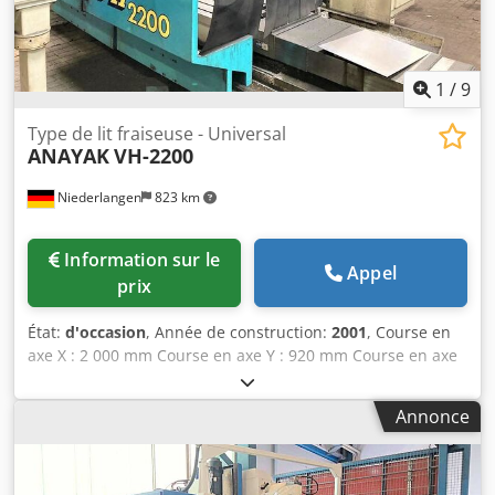
1
/
9
Type de lit fraiseuse - Universal
ANAYAK
VH-2200
Niederlangen
823 km
Information sur le
Appel
prix
État:
d'occasion
, Année de construction:
2001
, Course en
axe X : 2 000 mm Course en axe Y : 920 mm Course en axe
Z : 900 mm Surface de fixation de la table : 2 200 x 750 mm
Charge admissible de la table : 3 t Nombre de rainures
Annonce
en T : 6 Largeur des rainures en T : 18 mm Espacement
des rainures en T : 120 mm Interface de broche : ISO 50
DIN 69871-B Csdpfx Adeg E Utxoterf Vitesse de rotation de
la broche (max.) : 3 000 tr/min Nombre d’étages de