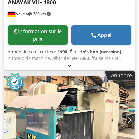
ANAYAK
VH- 1800
Vellmar
780 km
Information sur le
Appel
prix
Année de construction:
1990
, État:
très bon (occasion)
,
numéro de machine/véhicule:
VH-7360
, fraiseuse CNC
d’occasion en bon état, avec commande Heidenhain, tête
HURON, système de serrage hydraulique des outils,
Annonce
installation de refroidissement, lubrification centralisée,
éclairage, écran TFT neuf. Course X/Y/Z : 1600/800/650 mm
Interface de broche : SK 50 Credpfx Aedzy Uysdtjf Vitesse
de broche : 60-1800 tr/min Avance de travail : 10-3000
mm/min Avance rapide : 10 m/min Surface de fixation de
la table : 1800 x 610 mm Poids de la machine : 9500 kg
Capacité de charge de la table : 3000 kg