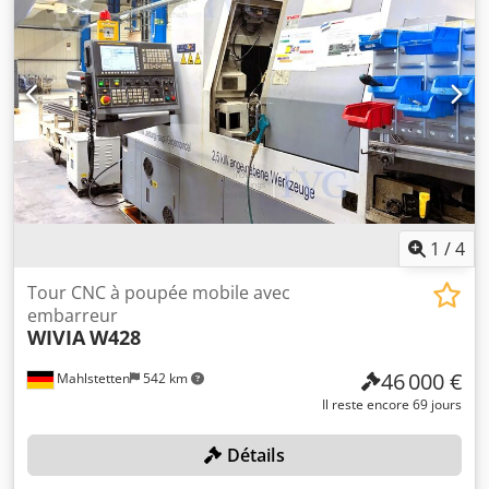
refroidissement, sans outils. Crjdpfx Adozqy Ugjtef
1
/
4
Tour CNC à poupée mobile avec
embarreur
WIVIA
W428
46 000 €
Mahlstetten
542 km
Il reste encore 69 jours
Détails