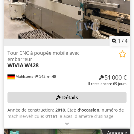
1
/
4
Tour CNC à poupée mobile avec
embarreur
WIVIA
W428
51 000 €
Mahlstetten
542 km
Il reste encore 69 jours
Détails
Année de construction:
2018
, État:
d'occasion
, numéro de
machine/véhicule:
01161
, 8 axes, diamètre d’usinage
maximal : 42 mm, longueur de tournage maximale : 300
mm, avec commande FANUC Série 32i-Model B, convoyeur
Annonce