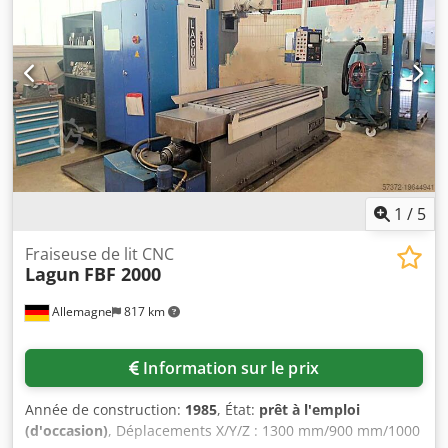
transmission : 1 Vitesses de rotation, réglables en continu,
plage 1 : 60 - 3 000 tr/min Poids de la machine (environ) :
21,6 t Avances – longitudinales/transversales/verticales :
0 - 5 000 mm/min Avance rapide : 15 000 mm/min
Puissance totale requise : 38 kW Poids de la machine
(environ) : 11 t Boulon de serrage DIN 69872-B | IKZ
Heures : Commande activée : 43 036 h Machine activée :
41 311 h Durée d’exécution des programmes : 13 894 h La
machine a déjà été démontée.
1
/
5
Fraiseuse de lit CNC
Lagun
FBF 2000
Allemagne
817 km
Information sur le prix
Année de construction:
1985
, État:
prêt à l'emploi
(d'occasion)
, Déplacements X/Y/Z : 1300 mm/900 mm/1000