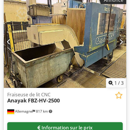
Annonce
maximale de la table : 6000kg, vitesse de rotation :
3000t/min, cône de broche : ISO50, avance : 3m/min,
rapide : 10m/min, poids : env. 24000kg, commande :
Heidenhain TNC426CB. Documentation disponible. Une
visite sur place est possible. Cedpoy N Ddfjfx Adtjrf
1
/
3
Fraiseuse de lit CNC
Anayak
FBZ-HV-2500
Allemagne
817 km
Information sur le prix