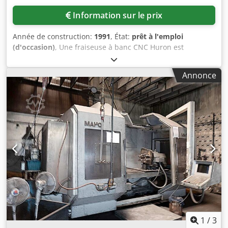
Information sur le prix
Année de construction:
1991
, État:
prêt à l'emploi
(d'occasion)
, Une fraiseuse à banc CNC Huron est
disponible. Course X/Y/Z : 2400mm/1000mm/1000mm,
commande : Heidenhain TNC 415. Une inspection sur site
Annonce
est possible. Crsdpfev Ubp Rjx Adtef
1
/
3