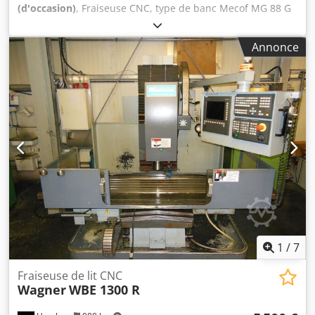
(d'occasion)
, Fraiseuse CNC, type de banc Mecof MG 88 G
Table : 6000 x 1060 mm Csdpfxoh H Nd Aj Adtorf Course X :
6000 mm Course Y : 2000 mm Course Z : 1000 mm
Annonce
Commande : Siemens 828 DSL
1
/
7
Fraiseuse de lit CNC
Wagner
WBE 1300 R