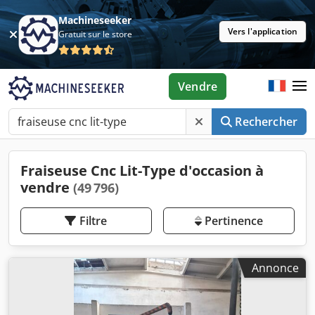
Machineseeker
Vers l'application
Gratuit sur le store
Vendre
Rechercher
Fraiseuse Cnc Lit-Type d'occasion à
vendre
(49 796)
Filtre
Pertinence
Annonce