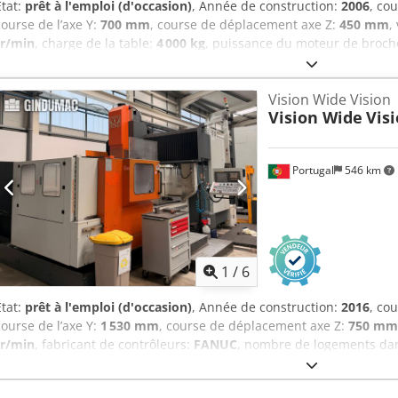
État:
prêt à l'emploi (d'occasion)
, Année de construction:
2006
, co
course de l’axe Y:
700 mm
, course de déplacement axe Z:
450 mm
,
tr/min
, charge de la table:
4 000 kg
, puissance du moteur de broch
dans le magasin d’outils:
40
, nombre d'axes:
5
, Cette fraiseuse à p
fabriquée en 2006. Elle offre une course impressionnante de 2 000 
Vision Wide Vision
Y et de 1 100 mm sur l'axe Z. La machine est équipée d'une table r
Vision Wide
Vis
une capacité de charge maximale de 4 000 kg. Si vous recherchez d
qualité, pensez à la machine Huron K2X 8 Five que nous proposons 
de détails. • Usinage simultané sur 5 axes • Axe rotatif (B) : ±110° • A
Portugal
546 km
continu • Dimensions de la table : 2 300 × 1 500 mm • Cône de broc
broche Csdpfx Afszd Epishjrf Équipement supplémentaire • Convoy
portable
1
/
6
État:
prêt à l'emploi (d'occasion)
, Année de construction:
2016
, co
course de l’axe Y:
1 530 mm
, course de déplacement axe Z:
750 mm
tr/min
, fabricant de contrôleurs:
FANUC
, nombre de logements dan
d'axes:
3
, Cette fraiseuse à portique Vision Wide Vision à 3 axes a é
course impressionnante de 2 000 mm sur l'axe X, de 1 530 mm sur l'