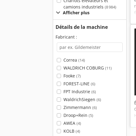
Chariots élévateurs et
camions industriels
(8 984)
Afficher plus
Détails de la machine
Fabricant :
Correa
(14)
WALDRICH COBURG
(11)
Fooke
(7)
FOREST-LINE
(6)
FPT Industrie
(6)
WaldrichSiegen
(6)
Zimmermann
(6)
Droop+Rein
(5)
AWEA
(4)
KOLB
(4)