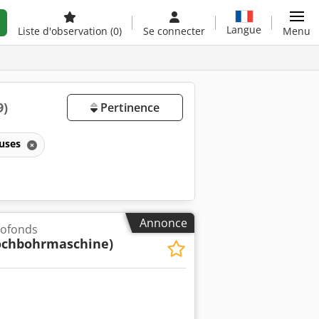
Langue
Liste d'observation
(0)
Se connecter
Menu
9)
Pertinence
euses
Annonce
rofonds
lochbohrmaschine)