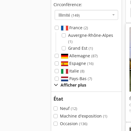
Circonférence:
rea
Waldrich Coburg
Waldrich
Fraiseuse
Illimité
(149)
France
(2)
Auvergne-Rhône-Alpes
(1)
Grand Est
(1)
Allemagne
(87)
Espagne
(16)
Italie
(8)
Pays-Bas
(7)
Afficher plus
État
Neuf
(12)
Machine d'exposition
(1)
Occasion
(136)