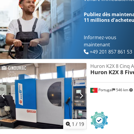
grandes pièces. Crodpjzr Nhfjfx Afhof Avec une course transversal
vitesse de 12 000 tr/min, cette machine combine un grand volume
Publiez dès maintenan
exceptionnelle pour les opérations de finition. Commande CNC Hei
11 millions d'achete
(simultanément) : X/Y/Z/C/B Courses : Axe X (course longitudinale) :
2 200 mm Axe Z (course verticale) : 800 mm Longueur de la machin
3 597 mm Hauteur de la machine : 4 622 mm Installation de refroi
Informez-vous
refroidissement interne) Convoyeur à copeaux
maintenant
+49 201 857 861 53
Huron K2X 8 Cinq 
Huron
K2X 8 Fiv
Portugal
546 km
1
/
19