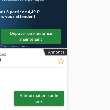
e de 2 200 mm et une broche à haute
 d’usinage avec une dynamique
t à partir de 4,49 €
*
denhain iTNC 530 5 axes pilotés
urs
vous attendent
 2 800 mm Axe Y (course transversale) :
e : 12 434 mm Largeur de la machine :
dissement (sans système de
Déposer une annonce
maintenant
*par annonce / mois
Annonce
Axes
e
Information sur le
prix