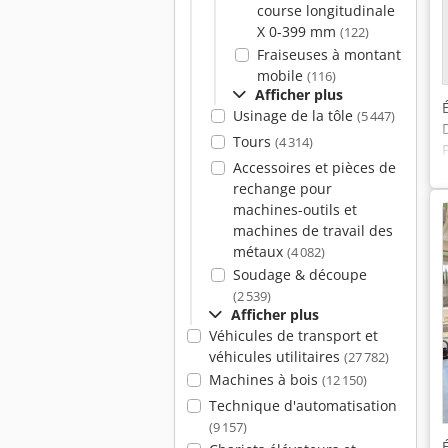
course longitudinale
X 0-399 mm
(122)
Fraiseuses à montant
mobile
(116)
Afficher plus
Usinage de la tôle
(5 447)
Tours
(4 314)
Accessoires et pièces de
rechange pour
machines-outils et
machines de travail des
métaux
(4 082)
Soudage & découpe
(2 539)
Afficher plus
Véhicules de transport et
véhicules utilitaires
(27 782)
Machines à bois
(12 150)
Technique d'automatisation
(9 157)