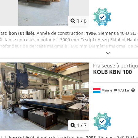
1
/
6
État:
bon (utilisé)
, Année de construction:
1996
, Siemens 840-D SL,
Distance entre les montants : 3000 mm Crsdpfx Afszq Ektohof Haut
Profondeur de perçage maximale : 600 mm Diamètre maximal de pe
de rotation de la broche : 3500 tr/min Puissance de la broche : 15 
Fraiseuse à portiq
KOLB
KBN 100
Mamer
473 km
1
/
7
État:
bon (utilisé)
, Année de construction:
2008
, Siemens 840-D Ma