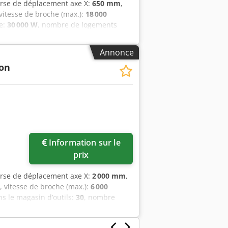
urse de déplacement axe X:
650 mm
,
 vitesse de broche (max.):
18 000
e:
30 000 W
, nombre de logements
ortique Huron K2X 8 à 5 axes a été
mm sur l'axe X, de 1 600 mm sur l'axe
Annonce
obuste de 2 300 × 1 500 mm et offre
ion
es capacités de fraisage de haute
à la vente. Contactez-nous pour plus
xe de la table rotative (C) : 360° en
he : HSK-A63 • Refroidissement par la
eur à copeaux • Manivelle MPG
Information sur le
prix
urse de déplacement axe X:
2 000 mm
,
, vitesse de broche (max.):
6 000
s le magasin d’outils:
30
, nombre
té fabriquée en 2016. Elle offre une
axe Y et de 750 mm sur l'axe Z. La