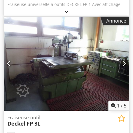
Fraiseuse universelle à outils DECKEL FP 1 Avec affichage
numérique actif 3 axes Heidenhain TNC 123 Année de
construction : 1994 Course de déplacement : X 300 Y 160 Z
Annonce
340 Plage de vitesse : 40 – 2000 tr/min Accessoires inclus :
Table d’angle fixe 600 mm x 250 mm surface de serrage
Tête verticale de fraisage mobile Broche de perçage
extensible Avance en continu via potentiomètre 1 étau
machine 1 support de contrepartie avec palier de soutien
1 arbre de fraisage long Ø 22 mm, Ø 16 mm, Ø 27 mm
Divers porte-outils S 22 x 2 Soufflet de protection pour l’axe
Z 1 protection anti-copeaux Éclairage machine Pompe de
lubrification centrale automatique Installation de
refroidissement Dedpfow Agxrex Af Aock Notice
d’utilisation LA MACHINE EST EN EXCELLENT ÉTAT ! LA
MACHINE PROVIENT D’UN ATELIER DE FORMATION !
1
/
5
Fraiseuse-outil
Deckel
FP 3L