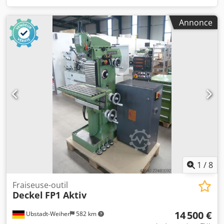
Annonce
1
/
8
Fraiseuse-outil
Deckel
FP1 Aktiv
14 500 €
Ubstadt-Weiher
582 km