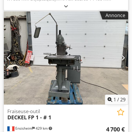
Course Z : 300 mm Broche horizontale + verticale Cône
CM4 DECKEL Vitesse de broche : de 40 à 2000 t/min. Tête
Annonce
inclinable horizontalement Moteur de broche : 2 vitesses
Moteur : 1,5 kW Avances auto X - Z / manuelle Y Fourni
sans table uniquement avec 1 mandrin diviseur 4 mors
concentriques Ø 140 mm Tension : 380 V Largeur : 1200
mm Profondeur : 1200 mm Hauteur totale : 1600 mm Poids
: env. 900 KG
1
/
29
Fraiseuse-outil
DECKEL
FP 1 - # 1
4 700 €
Ensisheim
429 km