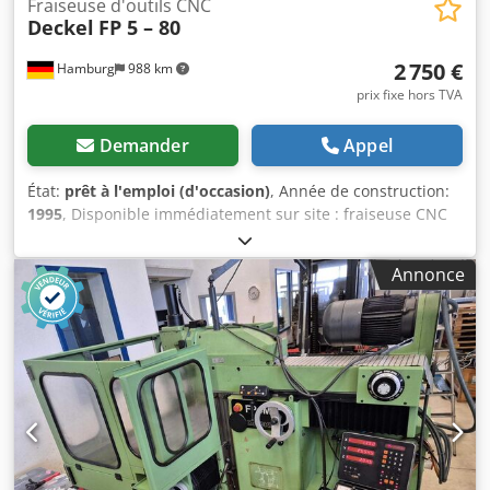
Fraiseuse d'outils CNC
Deckel
FP 5 – 80
2 750 €
Hamburg
988 km
prix fixe hors TVA
Demander
Appel
État:
prêt à l'emploi (d'occasion)
, Année de construction:
1995
, Disponible immédiatement sur site : fraiseuse CNC
Deckel, type FP 5–80, année 1995, commande numérique
Dialog 12, table universelle 750 x 520 mm. Courses X/Y/Z :
Annonce
800/550/500 mm. Puissance d'entraînement : 9 kW. Course
de la broche : 80 mm. Volant électronique. Vitesses de
broche : 32–5000 tr/min. Avances : 0–6000 mm/min. Poids :
4,5 t. Prix : 2 750 EUR hors TVA, départ site. Dcodszrbtyspfx
Af Ajk