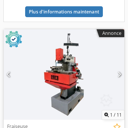
sur le bâti de la machine, 1 x sur le pupitre de commande)
- Volants de commande de sécurité mécaniques Ganter
Plus d'informations maintenant
Norm® sur tous les axes - Frein de broche
électromagnétique (pour un arrêt immédiat de la broche) -
Protection électrique contre les surcharges pour tous les
Annonce
axes - Équipement électrique SIEMENS®, BALLUFF® -
Système de freinage empêchant l'affaissement de la table -
Trois douilles de réduction SK 40 vers MK 1, 2, 3 - Mandrin
de serrage avec montage conforme à la norme DIN 2080,
incluant un jeu de pinces de serrage (Ø 6, 8, 10, 12, 16, 20,
25 mm) - Vis de serrage - Porte-fraise horizontal (Ø 27 mm)
- Lubrification centrale automatique - Couvercle lamellé en
acier inoxydable pour le guidage de l'axe Z dans la zone de
travail - Lampe de travail - Système de refroidissement
intégré dans le pied de la machine - Protocole de test
conforme à la norme DIN 8615 - Outils de service -
Machine conforme à la norme CE - Manuel d'utilisation,
liste des pièces de rechange, incluant les schémas
électriques, etc.
1
/
11
Fraiseuse