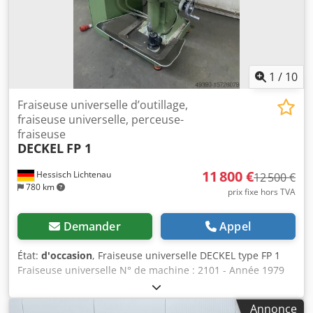
1,7 mètre / Poids : 1100 kg Sous réserve d’erreurs et
d’omissions.
1
/
10
Fraiseuse universelle d’outillage,
fraiseuse universelle, perceuse-
fraiseuse
DECKEL
FP 1
11 800 €
Hessisch Lichtenau
12 500 €
780 km
prix fixe hors TVA
Demander
Appel
État:
d'occasion
, Fraiseuse universelle DECKEL type FP 1
Fraiseuse universelle N° de machine : 2101 - Année 1979
Courses manuelles X : 300 mm Y : 160 mm Z : 330 mm
Dimensions de la table : 600 x 210 mm Cône de broche : SK
Annonce