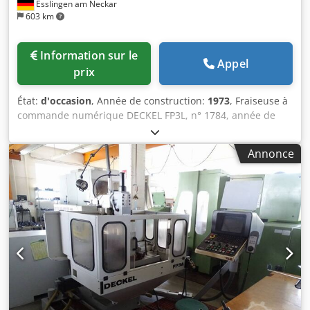
Esslingen am Neckar
603 km
Information sur le
Appel
prix
État:
d'occasion
, Année de construction:
1973
, Fraiseuse à
commande numérique DECKEL FP3L, n° 1784, année de
fabrication 1973, remise à neuf générale par la société
Huttelmaier (n° 20/6170, 25.09.1995, tête de fraisage
Annonce
remise à neuf en 2014), courses XYZ = 800 x 500 x 380 mm,
vitesses de broche 40 - 2 000 tr/min, commande XYZ
HEIDENHAIN. Djdezlpmbepfx Af Asck