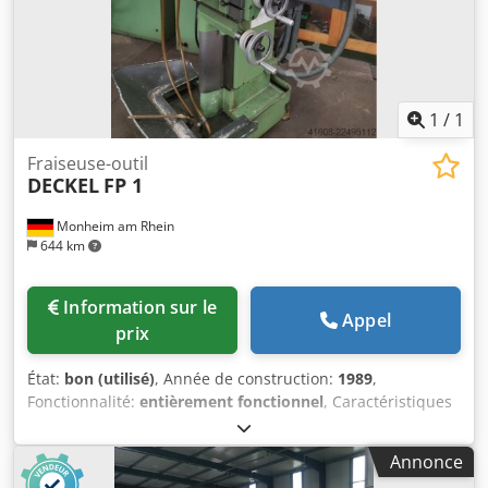
1
/
1
Fraiseuse-outil
DECKEL
FP 1
Monheim am Rhein
644 km
Information sur le
Appel
prix
État:
bon (utilisé)
, Année de construction:
1989
,
Fonctionnalité:
entièrement fonctionnel
, Caractéristiques
techniques Course en X : 300 mm Course en Y : 160 mm
Course en Z : 290 mm Surface de la table : 210 x 600 mm
Annonce
Interface pour l'outil : SK 40 Dcodezrt Rkopfx Af Aek