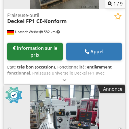
1
/
9
Fraiseuse-outil
Deckel
FP1 CE-Konform
Ubstadt-Weiher
582 km
Information sur le
Appel
prix
État:
très bon (occasion)
, Fonctionnalité:
entièrement
fonctionnel
, Fraiseuse universelle Deckel FP1 avec
affichage numérique à 3 axes K&C, avance à variation
continue, couleur gris clair, conforme CE, en excellent état.
Annonce
Données techniques : >> Année de fabrication 1980,
numéro de machine 2101-1423 >> Table à angle fixe >>
Vitesse de rotation : 40 - 2000 tr/min >> Avance à variation
continue sur 2 axes >> Puissance du moteur : 1,5 / 1,9 kW
>> Frein de broche >> Avance rapide >> Déplacements
X/Y/Z : 300/160/340 mm >> Tête de fraisage verticale,
déplaçable de 100 mm sur le support de broche >>