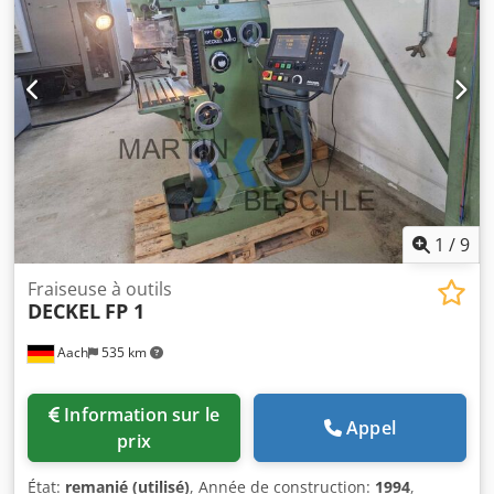
de fraisage verticale déplaçable Broche de perçage
extensible Dcedeyycagepfx Af Ask Avance en continu via
potentiomètre Serrage hydraulique des outils Étau
hydraulique GRESSEL 125 mm Différents porte-fraises cône
SK 40 Enceinte de protection anti-projections Pompe de
graissage centralisée automatique pour axes X, Y, Z
Éclairage machine Dispositif de refroidissement 4 pieds de
machine Manuel d'utilisation
1
/
9
Fraiseuse à outils
DECKEL
FP 1
Aach
535 km
Information sur le
Appel
prix
État:
remanié (utilisé)
, Année de construction:
1994
,