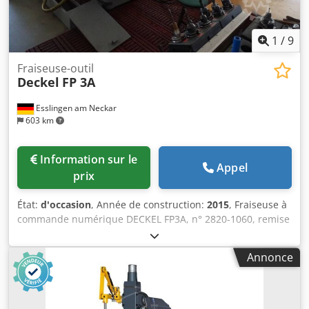
1
/
9
Fraiseuse-outil
Deckel
FP 3A
Esslingen am Neckar
603 km
Information sur le
Appel
prix
État:
d'occasion
, Année de construction:
2015
, Fraiseuse à
commande numérique DECKEL FP3A, n° 2820-1060, remise
à neuf générale par la société FPS (n° 6238, 2015), courses
XYZ = 800 x 500 x 380 mm, commande DECKEL Dialog 11
Annonce
(volant manuel électronique FPS). Dedpszlpkyjfx Af Asck