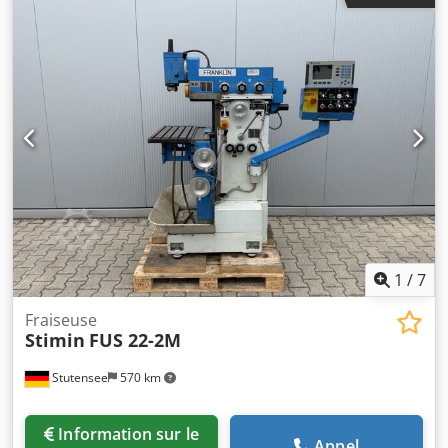
40 - S20x2 Vitesse de broche : 40-2000 tr/min, 16 plages
Avances X et Y : 5 à 500 mm/min Dcsdpfxer U St Us Af Ajk
Course rapide : 1200 mm/min Puissance moteur : 1,5 et 1,9
kW, commutable par pôle Raccordement électrique : 380 V,
50 Hz - Avance en continu sur les axes X et Z - Vitesse de
broche réglable via 2 vitesses moteur et 8 plages de boîte -
Déplacement de la broche sur la tête de fraisage verticale :
60 mm - Tête verticale orientable et déportable de 100 mm
à l’horizontale - Table angulaire fixe 600 x 210 mm -
Dispositif de refroidissement intégré dans le bâti - Armoire
électrique séparée - Bac à copeaux d’origine adaptable sur
le bâti - Schéma électrique disponible Encombrement L x l
x H : 1350 x 1100 x 1700 mm Poids : 770 kg En bon état
1
/
7
Fraiseuse
Stimin
FUS 22-2M
Stutensee
570 km
Information sur le
Appel