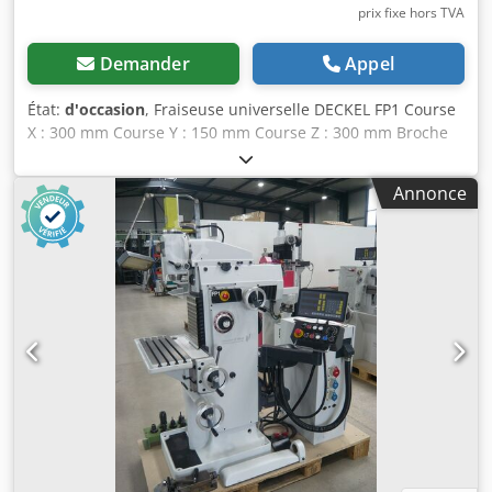
prix fixe hors TVA
Demander
Appel
État:
d'occasion
, Fraiseuse universelle DECKEL FP1 Course
X : 300 mm Course Y : 150 mm Course Z : 300 mm Broche
horizontale + verticale Cône SA40 DECKEL Vitesse de
broche : de 40 à 2000 t/min. Surface table : 600 x 210 mm
Annonce
Tête inclinable horizontalement Table droite Moteur de
broche 2 vitesses Dodpfxezquk Aj Af Ajck Moteur 1,3 kW
Avances auto X - Z / manuelle Y Tension : 380 V Largeur :
1200 mm Profondeur avec armoire : 1200 mm Hauteur
totale : 1600 mm Poids : env. 900 kg