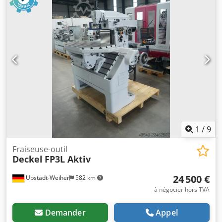
Vitesses de broche : (16) 40 - 2000 tr/min Avances,
réglables en continu : 5 - 500 mm/min Vitesse de
déplacement rapide : 1,2 m/min Puissance du moteur de
broche : 1,5 / 1,9 kW Puissance totale requise : 9,5 kVA
Poids de la machine (environ) : 730 kg Encombrement
(environ) : 2000 x 2200 x 1655 mm Informations
complémentaires La machine provient d'un centre de
formation. Équipement : Affichage numérique à 3 axes,
marque Heidenhain Table inclinable fixe Installation de
refroidissement Contre-pièce pour le fraisage horizontal
Étau de machine Gressel MHS 10
1
/
9
Fraiseuse-outil
Deckel
FP3L Aktiv
24 500 €
Ubstadt-Weiher
582 km
à négocier hors TVA
Demander
Appel