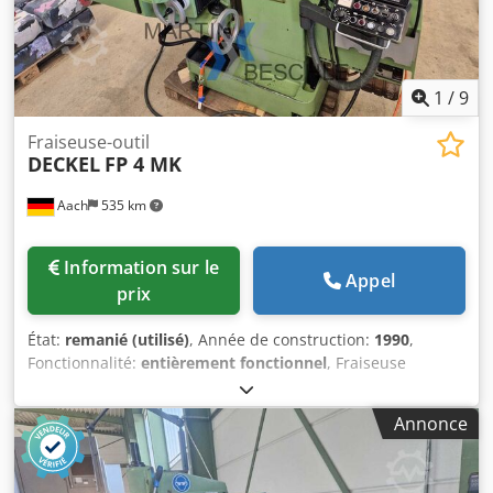
1
/
9
Fraiseuse-outil
DECKEL
FP 4 MK
Aach
535 km
Information sur le
Appel
prix
État:
remanié (utilisé)
, Année de construction:
1990
,
Fonctionnalité:
entièrement fonctionnel
, Fraiseuse
universelle à outils DECKEL FP 4 MK Avec affichage
numérique actif 3 axes Heidenhain TNC 113 Année de
Annonce
fabrication : 1990 Courses : X 500 Y 400 Z 400 mm Plage de
vitesses : 50 – 2500 tr/min Accessoires inclus : Table
angulaire fixe 800 mm x 460 mm surface de bridage Tête