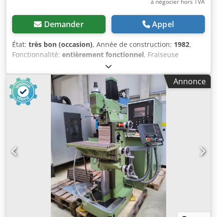
à négocier hors TVA
Demander
Appel
État:
très bon (occasion)
, Année de construction:
1982
,
Fonctionnalité:
entièrement fonctionnel
, Fraiseuse
universelle Deckel FP1 avec affichage numérique à 3 axes,
commande active Heidenhain et avance à variation
Annonce
continue Caractéristiques techniques : >> Année de
fabrication : 1982, numéro de machine : 2101-1995 >>
Table à angle fixe Dodpfjzrn Tysx Af Aock >> Vitesse de
rotation : 40 – 2 000 tr/min >> Avance à variation continue
sur 2 axes >> Avance rapide sur 2 axes >> Puissance du
moteur : 1,5 / 1,9 kW >> Frein de broche >> Courses X/Y/Z :
300 / 160 / 340 mm >> Tête de fraisage verticale,
déplaçable de 100 mm sur le support de broche >>
Mandrin vertical et mandrin horizontal : SK40 >> Système
de serrage : S20x2 >> Poids : environ 800 kg Accessoires et
équipements : >> Affichage numérique à 3 axes
Heidenhain >> Système de refroidissement >> Manuel
d’utilisation, schéma des pièces de rechange À propos de