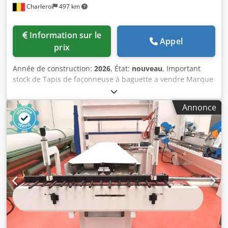
Charleroi
497 km
Information sur le
Appel
prix
Année de construction:
2026
, État:
nouveau
, Important
stock de Tapis de façonneuse à baguette a vendre Marque
disponible : - MAJOR - BONGARD - MERAND
TENOR/TREGOR - BERTRAND EURO2000 - BERTRAND
Annonce
EUROMAP - JAC - PANIRECORD F73 - PANIRECORD F60/F57 -
SINMAG - PAVAILLER - STAFF Csdpfxezqt Tcs Aa Eorf Prix à
l'unité et en gros Vendu en kit complet pour une
façonneuse composé du : - Tapis avant - Tapis arrière - Le
sous-tapis lourd - Tapis de réception