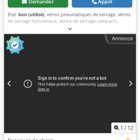
Demander
Appel
État:
bon (utilisé)
, vérins pneumatiques de serrage, vérins
de serrage horizontaux, vérins de serrage compacts,
dispositifs de serrage, vérins pneumatiques de serrage -
Type : 82L32-143C8H0 -Quantité : 4 disponibles -Prix : par
Annonce
pièce -Poids : 2,1 kg/pièce Credpfx Aajb A H E Ij Eef
1
/
12