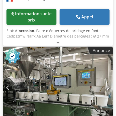
Information sur le
Appel
prix
État:
d'occasion
, Paire d'équerres de bridage en fonte
Cedpszmw Najfx Aa Eerf Diamètre des perçages : Ø 27 mm
Largeur : 575 mm Profondeur : 2000 mm Hauteur totale :
4000 mm Poids unitaire : environ 6 T
Annonce