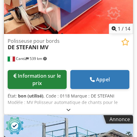
1
/
14
Polisseuse pour bords
DE STEFANI
MV
Cantù
539 km
Information sur le
Appel
prix
État:
bon (utilisé)
, Code : 0118 Marque : DE STEFANI
Modèle : MV Polisseur automatique de chants pour le
polissage des peintures polyester, polyuréthane et autres
peintures Caractéristiques : Système d'entraînement par
Annonce
chenilles avec patins caoutchoutés Presseur supérieur
manuel avec roues caoutchoutées Barre de support
réglable pour pièces larges Codpfx Aewiv Dkja Ejrf