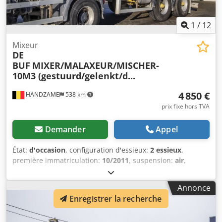
1
/
12
Mixeur
DE
BUF
MIXER/MALAXEUR/MISCHER-
10M3 (gestuurd/gelenkt/d...
4 850 €
HANDZAME
538 km
prix fixe hors TVA
Demander
Appel
État:
d'occasion
, configuration d'essieux:
2 essieux
,
première immatriculation:
10/2011
, suspension:
air
,
dimension des pneus:
425/65r22.5
, empattement:
1 420
mm
, Année de construction:
2011
, Matériau utilisable :
Annonce
béton Dimension des pneus : 425/65r22.5 Suspension :
Enregistrer la recherche
suspension pneumatique Essieu arrière 1 : directionnel
Transmission : roues Poids à vide : 8 720 kg Charge utile :