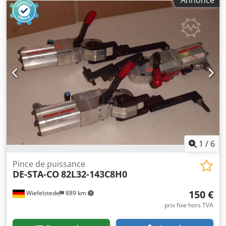
CO, poinçonneuse pneumatique - Type : 040 0210 -
Poinçon intégré : Ø 2,5 mm Crodpsfwx Uyjfx Aa Esf - Portée
maximale : 25 mm - Dimensions : 190/200/H510 mm - Poids
: 24 kg
1
/
6
Pince de puissance
DE-STA-CO
82L32-143C8H0
150 €
Wiefelstede
889 km
prix fixe hors TVA