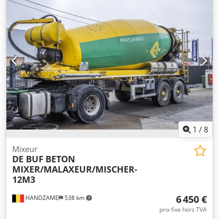
suspension pneumatique Transmission : roues PTAC : 36
et des mines. Notre portfolio comprend des machines de
000 kg Cedpfx Aaouc Ehne Eerf
fabrication de blocs en béton, des centrales à béton fixes
et mobiles, des concasseurs de roches, des installations de
concassage et de criblage, des machines de lavage de
sable, des unités de production de sable, des centrales
d’enrobage, des systèmes de convoyage à band
1
/
8
Mixeur
DE BUF
BETON
MIXER/MALAXEUR/MISCHER-
12M3
6 450 €
HANDZAME
538 km
prix fixe hors TVA