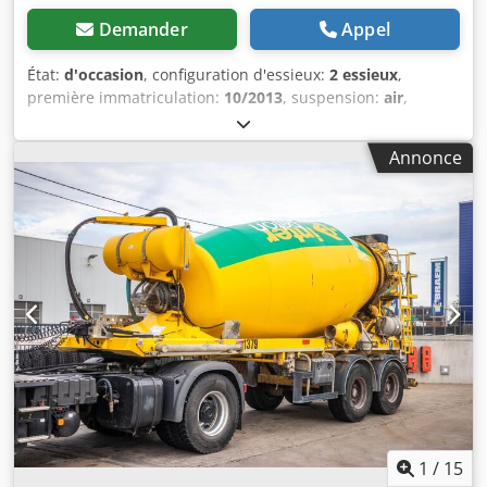
Demander
Appel
État:
d'occasion
, configuration d'essieux:
2 essieux
,
première immatriculation:
10/2013
, suspension:
air
,
dimension des pneus:
425/65r22.5
, empattement:
1 300
mm
, Année de construction:
2013
, Matériau utilisable :
Annonce
Béton Dimension des pneus : 425/65r22.5 Suspension :
Suspension pneumatique Crodpfx Aaouc Ebho Ejf
Transmission : Roues Poids à vide : 7 120 kg Charge utile :
28 880 kg PTAC : 36 000 kg
1
/
15