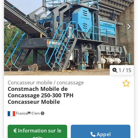
Composition : 1er groupe : 2 brosses réglables - Moteur : 4
CV 2e groupe : 1 brosse - Moteur : 2 CV Hauteur du plan de
travail : 870 mm Vitesse d'avance : 5 à 25 m/min Longueur
utile : min. 150 mm Hauteur de travail : min./max.
10/100 mm Largeur utile : min. 50 Cabine de protection
Armoire électrique Dimensions hors tout : 2 700 mm x
1 000 mm x 1 250 h Poids : 1 500 kg
1
/
15
Concasseur mobile / concassage
Constmach Mobile de
Concassage
250-300 TPH
Concasseur Mobile
France
0 km
Information sur le
Appel
prix