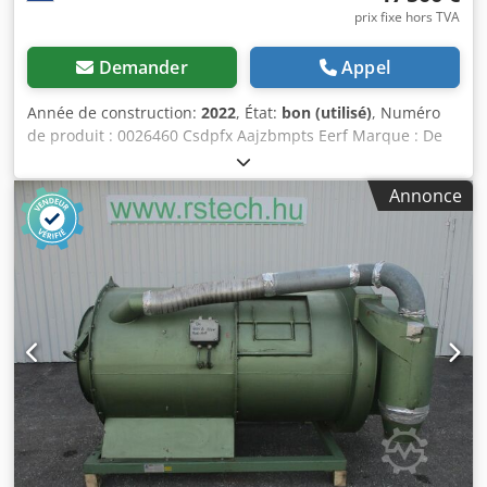
prix fixe hors TVA
Demander
Appel
Année de construction:
2022
, État:
bon (utilisé)
, Numéro
de produit : 0026460 Csdpfx Aajzbmpts Eerf Marque : De
Kuiper Modèle : Soror Catégorie de produit : Friteuses
Longueur : 2700 mm Largeur : 920 mm Hauteur : 1800 mm
Annonce
Puissance de raccordement (V) : 400 Puissance (W) : 47150
Année de fabrication : 2022 Équipé d'un système de
filtration de graisse. Fournie avec 3 cuves (1x ORE440 et 2x
ORE540) et un bac d'extraction.