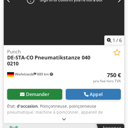
1
/
6
Punch
DE-STA-CO
Pneumatikstanze 040
0210
750 €
Wiefelstede
889 km
prix fixe hors TVA
Demander
Appel
État:
d'occasion
, Poinçonneuse, poinçonneuse
pneumatique, machine à poinçonner, appareil de
poinçonnage, machine à poinçonner avec poinçon,
poinçonneuse pneumatique manuelle - Fabricant : DE-STA-
Annonce