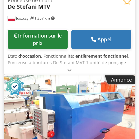
Ponceuse de chant
De Stefani
MTV
Juszczyn
1 357 km
Information sur le
Appel
prix
État:
d'occasion
, Fonctionnalité:
entièrement fonctionnel
,
Ponceuse à bordures De Stefani MVT 1 unité de ponçage
Hauteur maximale de la pièce : 100 mm Moteur de l’unité
de ponçage : 2,5 kW Unité de ponçage à affûtage
Annonce
automatique Cjdpfx Aaeznu D Re Esrf Réglage manuel de
l’unité de ponçage Réglage manuel de l’angle de l’unité
Unité de ponceuse avec oscillation Vitesse d’avance
réglable à l’aide d’un variateur Moteur d’avance de 0,74 kW