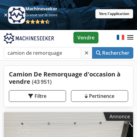
Machineseeker
Vers l'application
Gratuit sur le store
Vendre
Rechercher
Camion De Remorquage d'occasion à
vendre
(43 951)
Filtre
Pertinence
Annonce