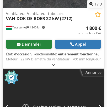
1
/
9
Ventilateur Ventilateur tubulaire
VAN DOK DE BOER
22 kW (2712)
1 800 €
Tatabánya
1 240 km
prix fixe hors TVA
Demander
Appel
État:
d'occasion
, Fonctionnalité:
entièrement fonctionnel
,
Moteur : 22 kW Diamètre du ventilateur : 700 mm longueur
: 2500 mm Cedpfx Aeri R Duea Esrf
Annonce