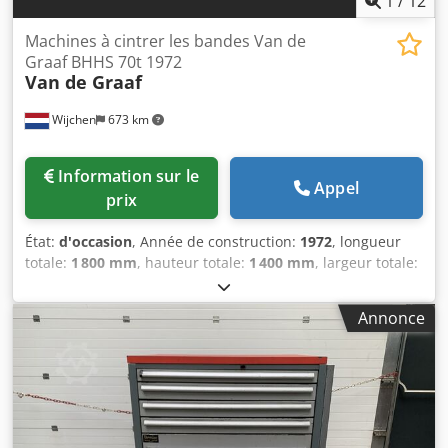
1
/
12
Machines à cintrer les bandes Van de
Graaf BHHS 70t 1972
Van de Graaf
Wijchen
673 km
Information sur le
Appel
prix
État:
d'occasion
, Année de construction:
1972
, longueur
totale:
1 800 mm
, hauteur totale:
1 400 mm
, largeur totale:
2 250 mm
, Couleur : Vert Poids à vide : 2 000 kg Prix : Sur
demande Crsdpfszm N Rijx Aa Ejf - Année de fabrication :
Annonce
1972 - Documentation disponible : Non - Certificat CE : Non
- Commande : Conventionnelle - Dimensions de transport :
1 800 mm x 2 250 mm x 1 400 mm (L x l x h) - Poids de
transport [kg] : 2 000 kg - Emballages de transport [unité] :
1 Informations financières TVA : Le prix indiqué est majoré
de la TVA TVA/régime de marge : TVA déductible pour les