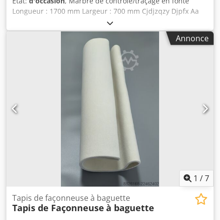
État:
d'occasion
, Marbre de contrôle/traçage en fonte
Longueur : 1700 mm Largeur : 700 mm Cjdjzqzy Djpfx Aa
Eorf Epaisseur : 230 mm Hauteur sur pieds : 940 mm Poids
: 0,8 T
Annonce
1
/
7
Tapis de façonneuse à baguette
Tapis de Façonneuse
à baguette