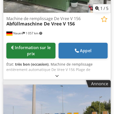
1
/
5
Machine de remplissage De Vree V 156
Abfüllmaschine De Vree
V 156
Nauen
1 057 km
Information sur le
Appel
prix
État:
très bon (occasion)
, Machine de remplissage
entièrement automatique De Vree V 156 Plage de
remplissage : 1 à 20 litres Système de pose automatique
des bouchons Cedjztc Sgopfx Aa Ejrf Système de sertissage
Annonce
automatique des bouchons Excellent état, provenant
directement de la production !!!