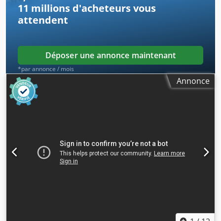
11 millions d'acheteurs
vous
1600 x 1350 mm (h). Csdpozmyp Ajfx Aa Eerf Poids : 950 kg.
attendent
Déposer une annonce maintenant
*par annonce / mois
Annonce