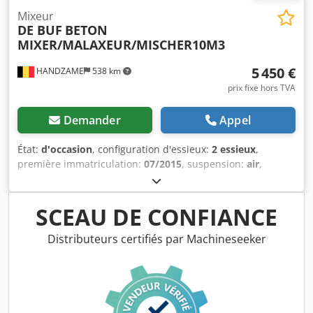
Mixeur
DE BUF
BETON
MIXER/MALAXEUR/MISCHER10M3
5 450 €
HANDZAME
538 km
prix fixe hors TVA
Demander
Appel
État:
d'occasion
, configuration d'essieux:
2 essieux
,
première immatriculation:
07/2015
, suspension:
air
,
dimension des pneus:
425/65r22.5
, empattement:
1 310
mm
, Année de construction:
2015
, Matériau utilisable :
béton Dimension des pneus : 425/65r22.5 Suspension :
SCEAU DE CONFIANCE
suspension pneumatique Entraînement : roues Poids à
vide : 7 070 kg Charge utile : 25 930 kg Crjdpfxjuc Aqme Aa
Distributeurs certifiés par Machineseeker
Ejf PTAC : 33 000 kg