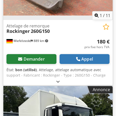
1
/
11
Attelage de remorque
Rockinger
260G150
180 €
Wiefelstede
889 km
prix fixe hors TVA
Demander
Appel
État:
bon (utilisé)
, Attelage, attelage automatique avec
support - Fabricant : Rockinger - Type : 260G150 - Charge
verticale : 1000 kg - Charge tractée : 9,5 t - Dimensions de
transport : 360/360/H280 mm - Poids total : 26,8 kg Crodpfx
Annonce
Ahsw Dpm Io Tof