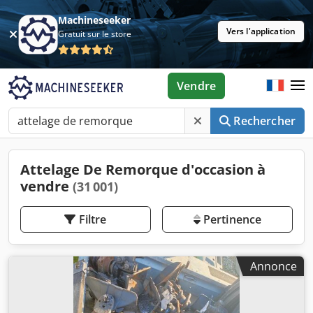
Machineseeker
Vers l'application
Gratuit sur le store
Vendre
Rechercher
Attelage De Remorque d'occasion à
vendre
(31 001)
Filtre
Pertinence
Annonce