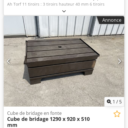
Ah Torf 11 tiroirs : 3 tiroirs hauteur 40 mm 6 tiroirs
hauteur 60 mm 1 tiroir hauteur 150 mm 1 tiroir hauteur 90
mm Dimensions (L x largeur x hauteur) : 910 x 720 x 1110
Annonce
mm Poids : env. 150 KG
1
/
5
Cube de bridage en fonte
Cube de bridage
1290 x 920 x 510
mm