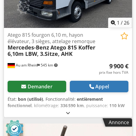
1
/
26
Atego 815 fourgon 6,10 m, hayon
élévateur, 3 sièges, attelage remorque
Mercedes-Benz
Atego 815 Koffer
6,10m LBW, 3.Sitze, AHK
9 900 €
Au am Rhein
545 km
prix fixe hors TVA
Demander
Appel
État:
bon (utilisé)
, Fonctionnalité:
entièrement
fonctionnel
, kilométrage:
336 590 km
, puissance:
110 kW
(149,56 ch)
, première immatriculation:
11/2001
, type de
carburant:
diesel
, poids à vide:
5 050 kg
, poids total:
7 490
Annonce
kg
, configuration d'essieux:
4x2
, empattement:
4 220 mm
,
carburant:
diesel
, freins:
frein moteur
, couleur:
blanc
,