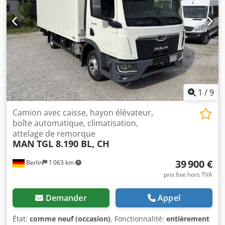
1
/
9
Camion avec caisse, hayon élévateur,
boîte automatique, climatisation,
attelage de remorque
MAN
TGL 8.190 BL, CH
39 900 €
Berlin
1 063 km
prix fixe hors TVA
Demander
Appel
État:
comme neuf (occasion)
, Fonctionnalité:
entièrement