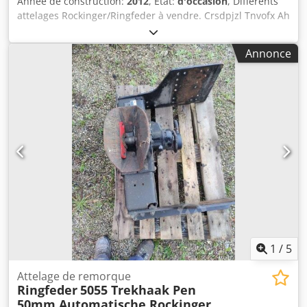
Année de construction:
2012
, État:
d'occasion
, Différents
attelages Rockinger/Ringfeder à vendre. Crsdpjzl Tnvofx Ah
Tef
Annonce
1
/
5
Attelage de remorque
Ringfeder
5055 Trekhaak Pen
50mm Automatische Rockinger