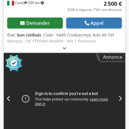
2 500 €
Cantù
539 km
EXW à négocier TVA non déclarée
Demander
Appel
État:
bon (utilisé)
, Code : 0449 Crodpezmyp Asfx Ah Tef
Marque : DE STEFANI Modèle : MV 1 Ponceuse
automatique à une tête pour le ponçage des bords et des
profilés en bois, bois massif, placage et autres matériaux.
Annonce
Ponceuse pour profilés et rainures avec plateau
interchangeable, inclinable de -15 ° à +90 °. Moteur à
2 vitesses, régime en tours par minute : 710 / 1420 –
Puissance : 1,3 – 2,5 ch. Hauteur de travail : 100 mm.
Avance automatique à vitesse variable. Guide d’entrée
réglable. Air comprimé : 6 atm. Diamètre de la sortie
d’extraction : 100 mm. Dimensions hors tout : 2100 x 1600 x
1350 mm (h). Poids : 950 kg.