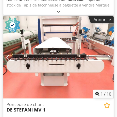
stock de Tapis de façonneuse à baguette a vendre Marque
disponible : - MAJOR - BONGARD - MERAND
TENOR/TREGOR - BERTRAND EURO2000 - BERTRAND
Annonce
EUROMAP - JAC Crodpfx Ahszqt Tcj Tef - PANIRECORD F73 -
PANIRECORD F60/F57 - SINMAG - PAVAILLER - STAFF Prix à
l'unité et en gros Vendu en kit complet pour une
façonneuse composé du : - Tapis avant - Tapis arrière - Le
sous-tapis lourd - Tapis de réception
1
/
10
Ponceuse de chant
DE STEFANI
MV 1