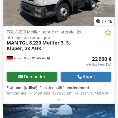
1
/
46
TGL 8.220 Meiller benne trilatérale, 2x
attelage de remorque
MAN
TGL 8.220 Meiller 3. S.-
Kipper, 2x AHK
22 900 €
Au am Rhein
545 km
prix fixe hors TVA
Demander
Appel
État:
bon (utilisé)
, Fonctionnalité:
entièrement
fonctionnel
, kilométrage:
187 250 km
, puissance:
162 kW
(220,26 ch)
, première immatriculation:
03/2011
, type de
carburant:
diesel
, poids à vide:
4 600 kg
, poids total:
7 490
kg
, dimension des pneus:
9,5 R17,5
, configuration
d'essieux:
4x2
, carburant:
diesel
, freins:
frein moteur
,