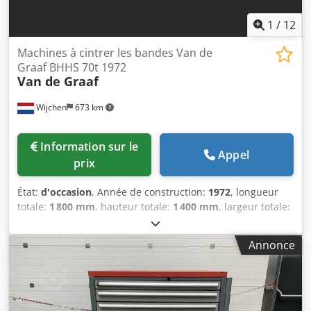
1
/
12
Machines à cintrer les bandes Van de
Graaf BHHS 70t 1972
Van de Graaf
Wijchen
673 km
Information sur le
Appel
prix
État:
d'occasion
, Année de construction:
1972
, longueur
totale:
1 800 mm
, hauteur totale:
1 400 mm
, largeur totale:
2 250 mm
, Couleur : Vert Poids à vide : 2 000 kg Prix : Sur
demande - Année de fabrication : 1972 - Documentation
Annonce
disponible : Non - Certificat CE : Non - Commande :
Conventionnelle - Dimensions de transport : 1 800 mm x 2
250 mm x 1 400 mm (L x l x h) - Poids de transport [kg] : 2
000 kg - Emballages de transport [unité] : 1 Codpfszm N
Riex Ah Terf Informations financières TVA : Le prix indiqué