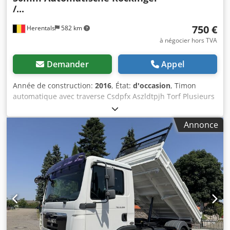
/...
750 €
Herentals
582 km
à négocier hors TVA
Demander
Appel
Année de construction:
2016
, État:
d'occasion
, Timon
automatique avec traverse Csdpfx Aszldtpjh Torf Plusieurs
unités disponibles. Marques : Ringfeder, Rockinger Broche
de 50 mm Prix avec traverse : 750 € HT Prix sans traverse :
Annonce
500 € HT Cevoman bv. Lenskensdijk 5 2200 Herentals
Belgique