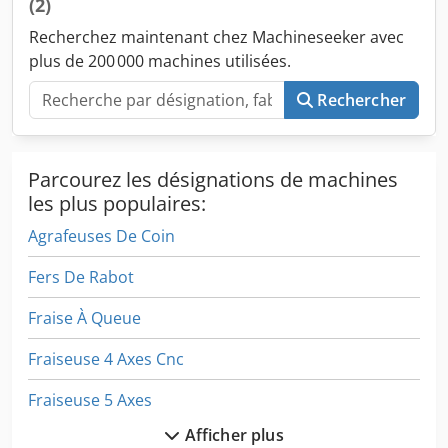
(2)
fonctionner comme un seul système. - Travail confortable
grâce au moteur puissant - Moteur à haute fréquence
Recherchez maintenant chez Machineseeker avec
(18000 rpm) - Système de refroidissement OPTION
plus de 200 000 machines utilisées.
Codpfsrana Esx Ai Terf - Système de convoyage droit (1
mètre)
Rechercher
Parcourez les désignations de machines
les plus populaires:
Agrafeuses De Coin
Fers De Rabot
Fraise À Queue
Fraiseuse 4 Axes Cnc
Fraiseuse 5 Axes
Afficher plus
Fraiseuse Cnc Avec Changeur D’outils