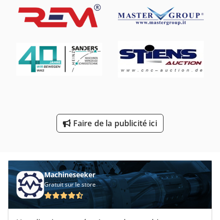
Fraiseuse En Aluminium
Fraiseuse Et Centre D’usinage Cnc
Fraiseuse À Copier
Fraiseuse À Portique
Fraiseuse À Tourelle
Mini Fraiseuse
Faire de la publicité ici
Plan De Fraise
Portail De Fraiseuse
Machineseeker
Gratuit sur le store