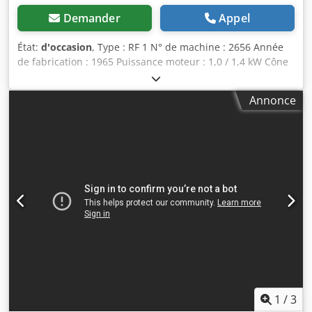
Demander
Appel
État:
d'occasion
, Type : RF 1 N° de machine : 2656 Année
de fabrication : 1965 Puissance moteur : 1,0 / 1,4 kW Cône
de broche : MK 3 avec filetage de tirant Dimension de la
table env. : 450 x 150 mm Crsdpszl Ewpefx Ai Tef Poids
Annonce
estimé env. : 600 kg Dimensions (L x P x H env.) : 1 x 0,6 x
1,6 m
1
/
3