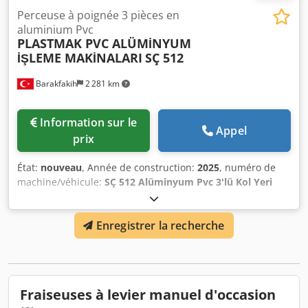
Perceuse à poignée 3 pièces en
aluminium Pvc
PLASTMAK PVC ALÜMİNYUM
İŞLEME MAKİNALARI
SÇ 512
Barakfakih
2 281 km
Information sur le
Appel
prix
État:
nouveau
, Année de construction:
2025
, numéro de
machine/véhicule:
SÇ 512 Alüminyum Pvc 3'lü Kol Yeri
Delme Makinesi Yüksek Frekans Motorlu
, - Conforme aux
normes CE. - Possibilité d'ouvrir les points de verrouillage,
Enregistrer la recherche
les fentes de charnière, les trous de poignée des profilés
en PVC. - Fonctionnement de l'axe vertical de la tête de
copie - Fonctionnement de l'axe horizontal du système de
triple perçage - Gabarit universel, possibilité de fabriquer
un gabarit optionnel - Possibilité pour le triple système de
Fraiseuses à levier manuel d'occasion
perçage, de copiage, de fraisage ou de rainurage de