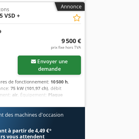
Annonce
tons
5 VSD +
9 500 €
prix fixe hors TVA
Demander plus
Envoyer une
d'images
demande
ures de fonctionnement:
10 500 h
,
ance:
75 kW (101,97 ch)
, débit
ement:
air
, Équipement:
Plaque
vis en excellent état, parfaitement
pfszrihrox Aigerf
t des machines d'occasion
t à partir de 4,49 €
*
urs
vous attendent