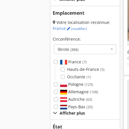
Emplacement
Votre localisation reconnue:
France
(modifier)
Circonférence:
Illimité
(369)
France
(7)
Hauts-de-France
(5)
Occitanie
(1)
Pologne
(125)
Allemagne
(108)
Autriche
(63)
Pays-Bas
(20)
Afficher plus
État