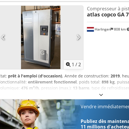
Compresseur à pis
atlas copco
GA 7
Harlingen
808 km
1
/
2
État:
prêt à l'emploi (d'occasion)
, Année de construction:
2019
, he
Fonctionnalité:
entièrement fonctionnel
, poids total:
898 kg
, puiss
volumique:
476 m³/h
, pression (max.):
13 barre
, type de refroidiss
signalétique disponible, documentation / manuel
, Compresseur à 
fonctionnel, 75 kW, à entraînement par variateur de fréquence. Cjd
Vendre immédiatemen
Publiez dès maintenan
11 millions d'achete