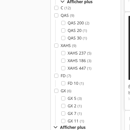
Afficher plus
C
(12)
QAS
(9)
QAS 200
(2)
QAS 20
(1)
QAS 30
(1)
XAHS
(9)
XAHS 237
(5)
XAHS 186
(3)
XAHS 447
(1)
FD
(7)
FD 10
(1)
GX
(6)
GX 5
(3)
GX 2
(1)
GX 7
(1)
GX 11
(1)
Afficher plus
ner
Compresseurs D’air
Atlas Copco Xrxs 566