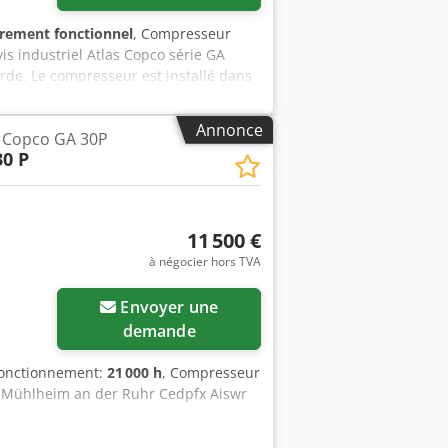
èrement fonctionnel
, Compresseur
is industriel Atlas Copco série GA
rde. Le compresseur est installé dans
cès facile pour l’inspection et la
ction industrielle Atlas Copco,
Annonce
 Copco GA 30P
techniques Marque : Atlas Copco Type :
30 P
 : 400 V Intensité : 157 A Vitesse
 l/min (7,5 m³/min) Année de fabrication
oir et composants auxiliaires Enceinte
11 500 €
à négocier hors TVA
Envoyer une
demande
fonctionnement:
21 000 h
, Compresseur
 de Mühlheim an der Ruhr Cedpfx Aiswr