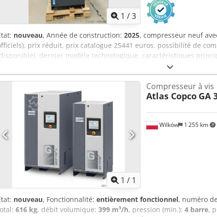
1
/
3
État:
nouveau
, Année de construction:
2025
, compresseur neuf ave
officiels). prix réduit. prix catalogue 25441 euros. possibilité de c
(disponible). dernier modèle technologique. caractéristiques princ
20hp Cedpfxowcm Hij Aigerf débit d'air litres7min 3000 Pour une fic
me contacter.
Compresseur à vis
Atlas Copco
GA 3
Wilków
1 255 km
Demander plus
d'ima
1
/
1
État:
nouveau
, Fonctionnalité:
entièrement fonctionnel
, numéro d
total:
616 kg
, débit volumique:
399 m³/h
, pression (min.):
4 barre
, 