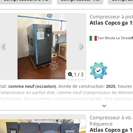
Compresseur à pis
Atlas Copco
ga 1
San Nicola La Strada
1
/
3
État:
comme neuf (occasion)
, Année de construction:
2025
, heures
Compresseur en parfait état, comme neuf (compresseur de démonst
d'utilisation. Nous sommes concessionnaires agréés. Prix catalogue 
Aigerf Caractéristiques principales : Pression maximale : 10 bars Pu
litres/minute
Compresseur à vis 
fréquence
Atlas Copco
ga 1