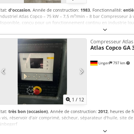
État:
d'occasion
, Année de construction:
1983
, Fonctionnalité:
enti
industriel Atlas Copco – 75 kW – 7,5 m³/min – 8 bar Compresseur à v
disponible, conçu pour un fonctionnement continu en industrie lou
une enceinte insonorisée avec panneaux amovibles, permettant un ac
maintenance. Machine robuste et fiable, caractéristique de la produ
Compresseur Atlas
adaptée aux usines, ateliers et centrales d’air comprimé. Données 
Atlas Copco GA 
compresseur à vis lubrifié à l’huile Puissance moteur : 75 kW Tension
moteur : 1 460 tr/min Pression de service : 8 bar Débit d’air : 7 500
: 1983 Csdpfx Aieytgrfogsrf Équipement Séparateur air/huile Réserv
Lingen
797 km
insonorisée Unité industrielle complète
1
/
12
État:
très bon (occasion)
, Année de construction:
2012
, heures de 
à vis, réservoir d'air comprimé, sécheur, séparateur d'huile, site
Nnbegerf