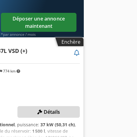
Déposer une annonce
maintenant
*par annonce / mois
Enchère
7L VSD (+)
774 km
Détails
tionnel
, puissance:
37 kW (50,31 ch)
,
ile du réservoir:
1 500 l
, vitesse de