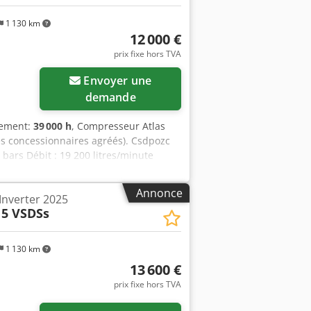
1 130 km
12 000 €
prix fixe hors TVA
Envoyer une
demande
nement:
39 000 h
, Compresseur Atlas
es concessionnaires agréés). Csdpozc
 bars Débit : 19 200 litres/minute
Annonce
Inverter 2025
15 VSDSs
1 130 km
13 600 €
prix fixe hors TVA