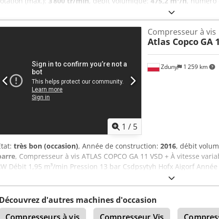
rotation (max.):
3 800 tr/min
, débit volumique:
475,2 m³/h
, numéro
compresseur a fait l’objet d’une révision complète en décembre 2025, 
remplacés ! DÉTAILS TECHNIQUES Pression de démarrage : 8,5 bar P
Compresseur à vis
Température de fonctionnement : 76 °C Débit volumique : 131,9 l/s 
Atlas Copco
GA 1
500 l Fabricant du réservoir sous pression : OKS Otto Klein GmbH C
MACHINE Puissance du moteur : 37 kW Vitesse du moteur : 3 800 t
12.2025) : 31 006 h Poids de la machine : 860 kg Les opérations sui
Zduny
1 259 km
de la révision en décembre 2025 : Vidange de l’huile Remplacement d
Remplacement du filtre à huile Remplacement de la cartouche du sé
l’interrupteur d’arrêt d’urgence Vérification de la soupape de sécur
Vérification du niveau d’huile Vérification des fuites d’huile Vérificat
tension de la courroie Vérification de l’embrayage de transmission
1
/
5
État:
très bon (occasion)
, Année de construction:
2016
, débit volu
barre
, Compresseur à vis ATLAS COPCO GA 11 VSD + À vitesse varia
kW Débit 1,95 m³/min Pression 13 bar Csdpsytyh Hofx Aigorf Année
de fonctionnement : 9 270
Découvrez d'autres machines d'occasion
Compresseurs à vis
Compresseur Vis
Compress