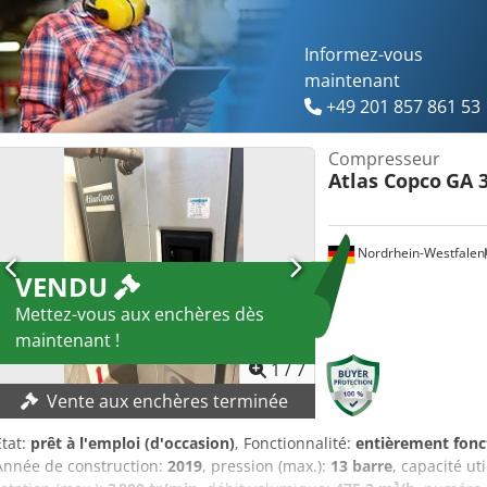
Informez-vous
maintenant
+49 201 857 861 53
Compresseur
Atlas Copco
GA 3
Nordrhein-Westfalen
VENDU
Mettez-vous aux enchères dès
maintenant !
1
/
7
Vente aux enchères terminée
État:
prêt à l'emploi (d'occasion)
, Fonctionnalité:
entièrement fonc
Année de construction:
2019
, pression (max.):
13 barre
, capacité ut