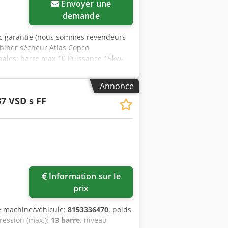
Envoyer une
demande
c garantie (nous sommes revendeurs
ombiner sécheur Atlas Copco
ipales: barre max 10 Puissance 15kw-
he technique détaillée n'hésitez pas à
Annonce
7 VSD s FF
Information sur le
ges
prix
e machine/véhicule:
8153336470
, poids
pression (max.):
13 barre
, niveau