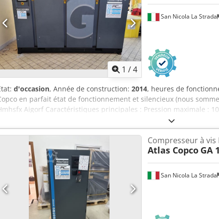
San Nicola La Strada
1
/
4
État:
d'occasion
, Année de construction:
2014
, heures de fonction
Copco en parfait état de fonctionnement et silencieux (nous somm
Hmhsfx Aigorf Caractéristiques principales : Pression maximale : 10
Puissance : 110 kW / 150 ch
Compresseur à vis 
Atlas Copco
GA 
San Nicola La Strada