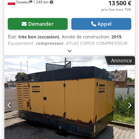
13 500 €
Stawiec
1 249 km
prix fixe hors TVA
Demander
Appel
État:
très bon (occasion)
, Année de construction:
2019
,
Équipement:
compresseur
, ATLAS COPCO COMPRESSEUR
XAS88 5.2m3 2019 Compresseur DIESEL ATLAS COPCO XAS
88 entièrement révisé Données techniques : capacité 5,20
Annonce
m3/min ; pression de travail 7 Bar ; année de production
2019 ; Cjdpfxsrdf Swe Anvjha Moteur KUBOTA kilométrage
1519h !!! compresseur entièrement opérationnel prix net :
58800 zł prix brut : 72324 zł Vous trouverez ci-dessous un
lien vers une vidéo montrant le fonctionnement de la
machine.