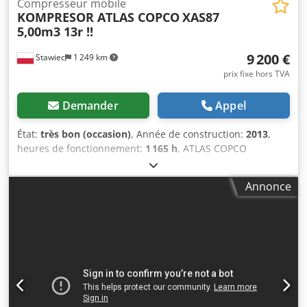
Compresseur mobile
KOMPRESOR ATLAS COPCO
XAS87
5,00m3 13r !!
9 200 €
Stawiec
1 249 km
prix fixe hors TVA
Demander
Appel
État:
très bon (occasion)
, Année de construction:
2013
,
heures de fonctionnement:
1 165 h
, ATLAS COPCO
COMPRESSEUR XAS87 5,00m3 13r ! Compresseur DIESEL
ATLAS COPCO XAS87 machine après service Données
Annonce
techniques : capacité 5,00 m3/min ; pression de travail 7
Bar ; Cjdpfotu E Eyjx Anvsha année de production 2013 ;
moteur ; KUBOTA kilométrage 1165h !!! compresseur
entièrement opérationnel, prêt à fonctionner, nous
donnons une garantie prix net : 39800 zł prix brut : 48954
zł Vous trouverez ci-dessous un lien vers une vidéo
montrant le fonctionnement de la machine.