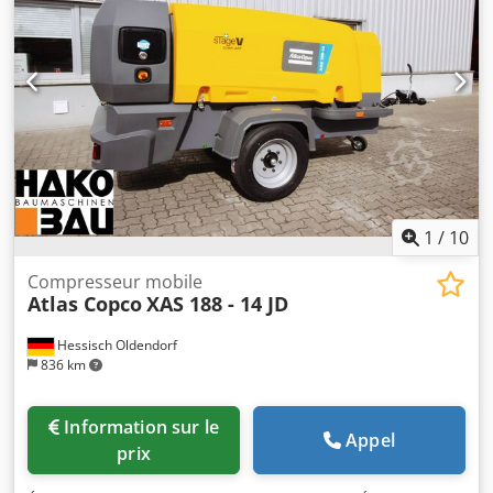
1
/
10
Compresseur mobile
Atlas Copco
XAS 188 - 14 JD
Hessisch Oldendorf
836 km
Information sur le
Appel
prix