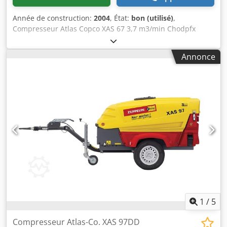
Année de construction:
2004
, État:
bon (utilisé)
,
Compresseur Atlas Copco XAS 67 3,7 m3/min Chodpfx
Anjiywpzjvea Nombre d'heures : 2 371 h Moteur Deutz
Type : diesel
Annonce
1
/
5
Compresseur Atlas-Co. XAS 97DD