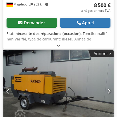
8 500 €
Magdeburg
953 km
à négocier hors TVA
Demander
Appel
État:
nécessite des réparations (occasion)
, Fonctionnalité:
non vérifié
, type de carburant:
diesel
, Année de
construction:
2017
, heures de fonctionnement:
1 154 h
,
Compresseur Atlas Copco XAS 68 DDG, année de
Annonce
fabrication 2017, 1 154 heures de fonctionnement, débit
volumique de 3,5 m³, puissance de secours 12,5 kVA,
raccordements : 1 x 230 volts, 2 x 400 volts, n° de série
YA3064303H0461812, essieu tordu, compresseur
fonctionnel par ailleurs, ABE/homologation disponible.
Chedey Aktajpfx Anvoa