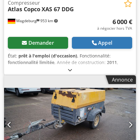
Compresseur
Atlas Copco
XAS 67 DDG
6 000 €
Magdeburg
953 km
à négocier hors TVA
Demander
Appel
État:
prêt à l'emploi (d'occasion)
, Fonctionnalité:
fonctionnalité limitée
, Année de construction:
2011
,
heures de fonctionnement:
1 192 h
, Équipement:
filtre à
particules
, Compresseur Atlas Copco XAS 67 DDG,
Annonce
construit en 2011, 1192 heures de fonctionnement, débit
volumique 3,5 m³, alimentation de secours 12,5 kVA,
connexions 1 x 230 volts, 2 x 400 volts, numéro de série
YA3062566B0165583, homologation disponible, le fusible
saute lorsque l'alimentation de secours est activée, filtre à
suie en aval SMF-MR Codpfxov Rbufs Anvsha