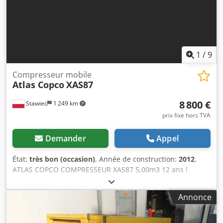
1
/
9
Compresseur mobile
Atlas Copco
XAS87
8 800 €
Stawiec
1 249 km
prix fixe hors TVA
Demander
Appel
État:
très bon (occasion)
, Année de construction:
2012
,
ATLAS COPCO COMPRESSEUR XAS87 5,00m3 12 ans !
Compresseur DIESEL ATLAS COPCO XAS87 machine après
service Données techniques : capacité 5,00 m3/min ;
Annonce
pression de travail 7 Bar ; Cjdpfx Ajtyk Tajnveha année de
production 2012 ; moteur ; KUBOTA kilométrage 1397h !!!
compresseur entièrement opérationnel, prêt à