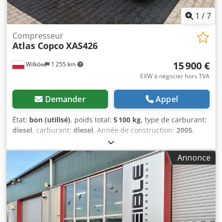
1
/
7
Compresseur
Atlas Copco
XAS426
15 900 €
Wilków
1 255 km
EXW à négocier hors TVA
Demander
Appel
État:
bon (utilisé)
, poids total:
5 100 kg
, type de carburant:
diesel
, carburant:
diesel
, Année de construction:
2005
,
FABRICANT - ATLASCOPCO TYPE - XAS426 Chsdpfet Srw Aox
Anvsa S/N - YA3-062854-50542371 ANNÉE - 2005
Annonce
PUISSANCE (kW) - 166 POMPE (m3/min) - 25 CIS (bar) - 7