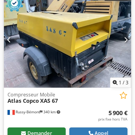
1
/
3
Compresseur Mobile
Atlas Copco
XAS 67
5 900 €
Russy-Bémont
340 km
prix fixe hors TVA
Demander
Appel