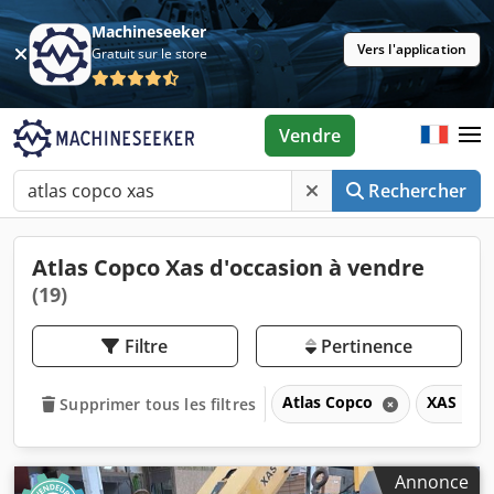
Machineseeker
Vers l'application
Gratuit sur le store
Vendre
Rechercher
Atlas Copco Xas d'occasion à vendre
(19)
Filtre
Pertinence
Atlas Copco
XAS
Supprimer tous les filtres
Annonce