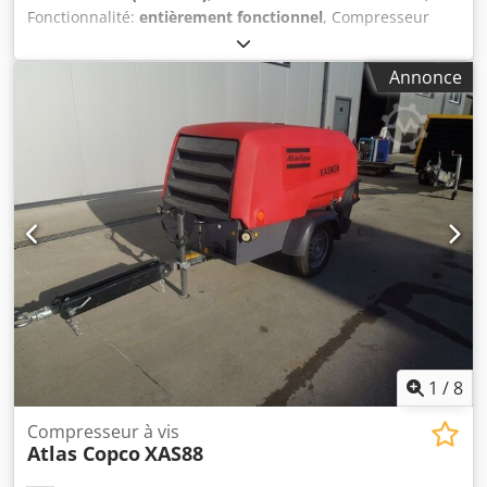
Fonctionnalité:
entièrement fonctionnel
, Compresseur
DIESEL ATLAS COPCO XAS46DD après service !
Compresseur immatriculé en Pologne. Données
Annonce
techniques : Débit : 2,60 m³/min Pression de service : 7
bars Moteur : DEUTZ F2M1011 Heures de fonctionnement :
1355h ! Chsdpfsx A T D Ssx Anvsa Compresseur
entièrement fonctionnel, prêt à l’emploi, garantie incluse.
Prix net : 13 500 PLN Prix brut : 16 605 PLN
1
/
8
Compresseur à vis
Atlas Copco
XAS88