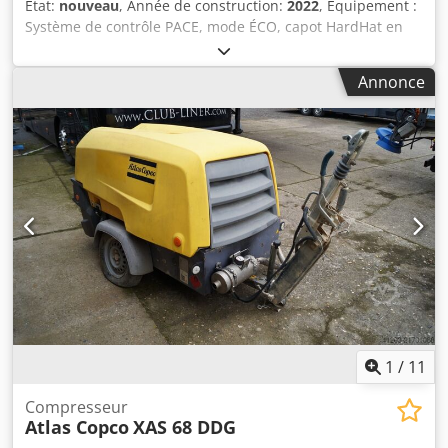
État:
nouveau
, Année de construction:
2022
, Équipement :
Système de contrôle PACE, mode ÉCO, capot HardHat en
PE, système de contrôle Xc2003 Température minimale :
-10 °C Dimensions du châssis : 4844 x 1807 x 1892 mm (L x
Annonce
l x h) Régime de décharge : 1500 tr/min Régime nominal à
pleine charge : 1960 tr/min Température ambiante
maximale : 45 °C Puissance du moteur : 104 kW Débit
volumique (FAD) : 10,9 à 9,7 m³/min Plage de pression de
fonctionnement : 5 à 14 bar Système de contrôle du
compresseur, régulation flexible de la pression et du débit
: PACE Marque et modèle du moteur : John Deere /
4045HI551 Préparation de l’air comprimé, comprenant :
refroidisseur d’air comprimé, séparateur d’eau et filtre PD
Niveau d’émissions : Étape V Codjii U R Dspfx Anvjha
Nombre de cylindres : 4
1
/
11
Compresseur
Atlas Copco
XAS 68 DDG