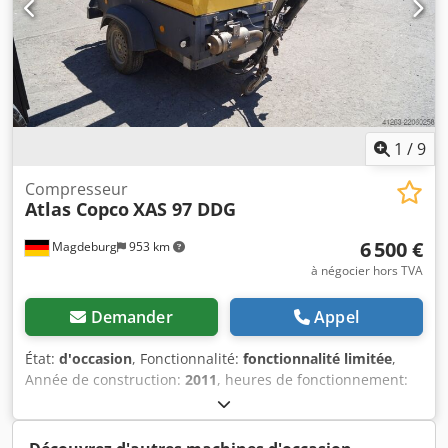
1
/
9
Compresseur
Atlas Copco
XAS 97 DDG
6 500 €
Magdeburg
953 km
à négocier hors TVA
Demander
Appel
État:
d'occasion
, Fonctionnalité:
fonctionnalité limitée
,
Année de construction:
2011
, heures de fonctionnement:
1 637 h
, Compresseur Atlas Copco XAS 97 DDG, année de
construction 2011, 1637 heures de fonctionnement, débit
5,3 m³, alimentation d'urgence 12,5 kVA, raccordements : 1