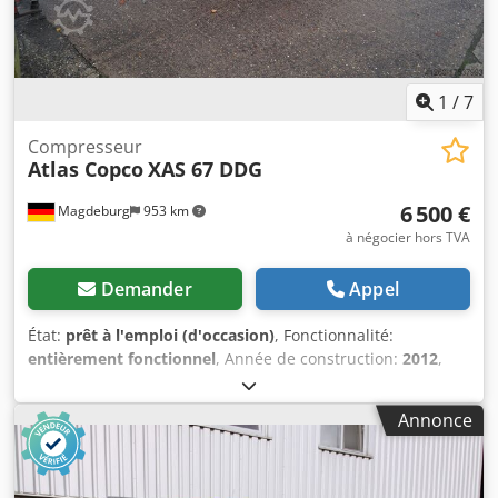
1
/
7
Compresseur
Atlas Copco
XAS 67 DDG
6 500 €
Magdeburg
953 km
à négocier hors TVA
Demander
Appel
État:
prêt à l'emploi (d'occasion)
, Fonctionnalité:
entièrement fonctionnel
, Année de construction:
2012
,
heures de fonctionnement:
1 680 h
, Compresseur Atlas
Copco XAS 67 DDG, année 2012, 1680 heures de service,
Annonce
débit volumétrique 3,5 m³, courant de secours 12,5 Kva,
raccordements 1 x 230 Volt, 2 x 400 Volt, n° de série
YA3062560C0250310 Chodpfxou Dh Tls Anvsa