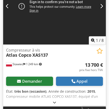
1
/
8
Compresseur à vis
Atlas Copco
XAS137
13 700 €
Stawiec
1 249 km
prix fixe hors TVA
Demander
Appel
État:
très bon (occasion)
, Année de construction:
2015
,
Compresseur mobile ATLAS COPCO XAS137, équipé d’un
radiateur de refroidissement, après une révision complète.
Caractéristiques techniques : débit : 7,70 m³/min ;