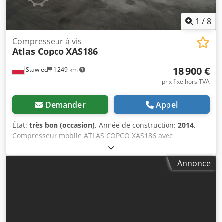
1
/
8
Compresseur à vis
Atlas Copco
XAS186
18 900 €
Stawiec
1 249 km
prix fixe hors TVA
Demander
Appel
État:
très bon (occasion)
, Année de construction:
2014
,
Compresseur mobile ATLAS COPCO XAS186 avec
refroidisseur final, entièrement révisé. Données
techniques : Débit : 11,10 m3/min ; Pression de service : 7
Annonce
bars ; Année de fabrication : 2014 Moteur DEUTZ Heures
de service : Cjdpfx Anoyfnwgjvoha Compresseur
entièrement opérationnel, prêt à l'emploi, garanti. Prix net
: 79 500 PLN Prix brut : 97 785 PLN Machine importée en
état impeccable. Liens vidéo ci-dessous.