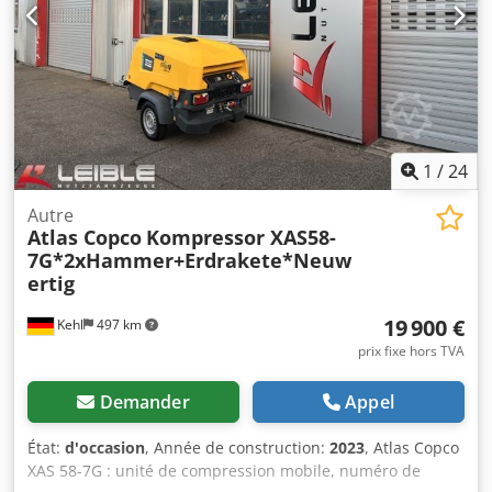
1
/
24
Autre
Atlas Copco
Kompressor XAS58-
7G*2xHammer+Erdrakete*Neuw
ertig
19 900 €
Kehl
497 km
prix fixe hors TVA
Demander
Appel
État:
d'occasion
, Année de construction:
2023
, Atlas Copco
XAS 58-7G : unité de compression mobile, numéro de