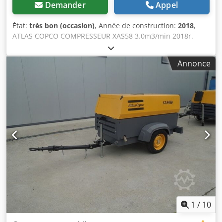
Demander
Appel
État:
très bon (occasion)
, Année de construction:
2018
,
ATLAS COPCO COMPRESSEUR XAS58 3.0m3/min 2018r.
Compresseur DIESEL ATLAS COPCO XAS 58 machine après
service Données techniques : capacité 3,00 m3/min ;
Annonce
pression de travail 7 Bar ; année de fabrication 2018 ;
Moteur KUBOTA kilométrage 681h !!! Cjdpotyk Svjfx Anveha
compresseur entièrement opérationnel prix net : 39500 zł
prix brut : 48585 zł Vous trouverez ci-dessous un lien vers
une vidéo montrant le fonctionnement de la machine.
1
/
10