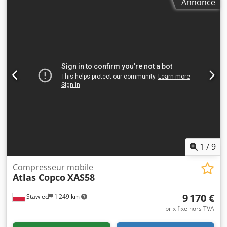
Annonce
pression de service : 7 bars ; année de fabrication : 2015 ;
moteur : KUBOTA ; heures de fonctionnement : 2000
heures ; compresseur en parfait état de fonctionnement,
prêt à l’emploi, garantie. prix net : 59 500 zł Chsdozky
Nkjpfx Anvsa prix brut : 73 185 zł machine importée en
parfait état. Vous trouverez ci-dessous des liens vers des
vidéos.
1
/
9
Compresseur mobile
Atlas Copco
XAS58
9 170 €
Stawiec
1 249 km
prix fixe hors TVA