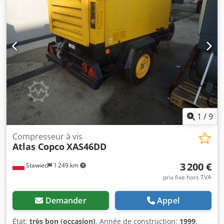
fonctionner, nous donnons une garantie prix net : 37800 zł
prix brut : 46494 zł Vous trouverez ci-dessous un lien vers
une vidéo montrant le fonctionnement de la machine.
1
/
9
Compresseur à vis
Atlas Copco
XAS46DD
3 200 €
Stawiec
1 249 km
prix fixe hors TVA
Demander
Appel
État:
très bon (occasion)
, Année de construction:
1999
,