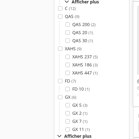
Afficher plus
C
(12)
QAS
(9)
QAS 200
(2)
QAS 20
(1)
QAS 30
(1)
XAHS
(9)
XAHS 237
(5)
XAHS 186
(3)
XAHS 447
(1)
FD
(7)
FD 10
(1)
GX
(6)
GX 5
(3)
GX 2
(1)
GX 7
(1)
ner
Compresseurs D’air
Atlas Copco Xrxs 566
GX 11
(1)
Afficher plus