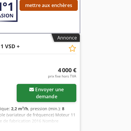
vantes ont été effectuées dans le cadre
mettre aux enchères
e la cartouche du filtre à air
parateur d’huile Vérification de
ité Essai de fonctionnement effectué
ion des fuites d’air Vérification de la
Annonce
1 VSD +
4 000 €
prix fixe hors TVA
Envoyer une
demande
mique:
2,2 m³/h
, pression (min.):
8
ble (variateur de fréquence) Moteur 11
e de fabrication 2016 Nombre