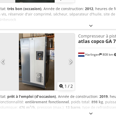
État:
très bon (occasion)
, Année de construction:
2012
, heures de 
à vis, réservoir d'air comprimé, sécheur, séparateur d'huile, site
Nnbeuock
Compresseur à pis
atlas copco
GA 7
Harlingen
808 km
1
/
2
État:
prêt à l'emploi (d'occasion)
, Année de construction:
2019
, he
Fonctionnalité:
entièrement fonctionnel
, poids total:
898 kg
, puiss
volumique:
476 m³/h
, pression (max.):
13 barre
, type de refroidiss
signalétique disponible, documentation / manuel
, Compresseur à 