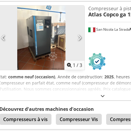
Compresseur à pis
Atlas Copco
ga 1
San Nicola La Strada
1
/
3
État:
comme neuf (occasion)
, Année de construction:
2025
, heures
Compresseur en parfait état, comme neuf (compresseur de démonst
d'utilisation. Nous sommes concessionnaires agréés. Prix catalogue
Amujck Caractéristiques principales : Pression maximale : 10 bars P
litres/minute
Découvrez d'autres machines d'occasion
Compresseurs à vis
Compresseur Vis
Compress