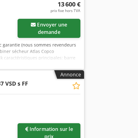
13 600 €
prix fixe hors TVA
Envoyer une
demande
c garantie (nous sommes revendeurs
ombiner sécheur Atlas Copco
 caractéristiques principales: barre
che technique détaillée n'hésitez pas
Annonce
7 VSD s FF
Information sur le
ges
prix