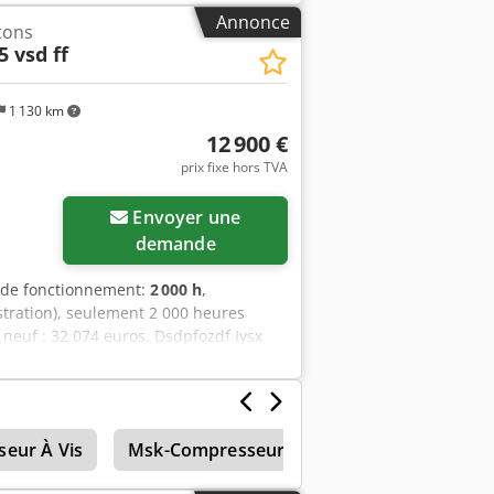
Annonce
tons
5 vsd ff
1 130 km
12 900 €
prix fixe hors TVA
Envoyer une
demande
 de fonctionnement:
2 000 h
,
ration), seulement 2 000 heures
 neuf : 32 074 euros. Dsdpfozdf Iysx
uissance : 15 kW / 20 ch Débit : 2 940
eur À Vis
Msk-Compresseur À Vis J’ai
Compresse