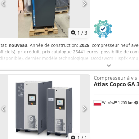
1
/
3
État:
nouveau
, Année de construction:
2025
, compresseur neuf ave
officiels). prix réduit. prix catalogue 25441 euros. possibilité de c
(disponible). dernier modèle technologique. Dcodswcm Hispfx Amujk
max 10 Puissance 15kw-20hp débit d'air litres7min 3000 Pour une fi
à me contacter.
Compresseur à vis
Atlas Copco
GA 3
Wilków
1 255 km
Demander plus
d'ima
1
/
1