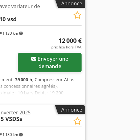
Annonce
avec variateur de
10 vsd
1 130 km
12 000 €
prix fixe hors TVA
Envoyer une
demande
nement:
39 000 h
, Compresseur Atlas
s concessionnaires agréés).
imale : 10 bars Débit : 19 200
Annonce
Inverter 2025
15 VSDSs
1 130 km