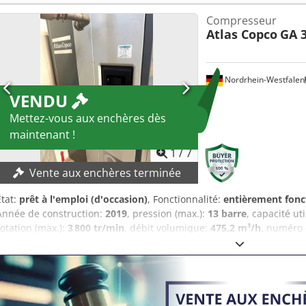
fonctionnel, 75 kW, à entraînement par variateur de fréquence. D
Compresseur
Atlas Copco
GA 3
Nordrhein-Westfalen
VENDU
Mettez-vous aux enchères dès
maintenant !
1
/
7
Vente aux enchères terminée
État:
prêt à l'emploi (d'occasion)
, Fonctionnalité:
entièrement fonc
Année de construction:
2019
, pression (max.):
13 barre
, capacité ut
rotation (max.):
3 800 tr/min
, débit volumique:
475,2 m³/h
, numéro
compresseur a fait l’objet d’une révision complète en décembre 2025, 
remplacés ! DÉTAILS TECHNIQUES Dedozf Afqepfx Amuock Pression 
coupure : 10,0 bar Température de fonctionnement : 76 °C Débit vo
réservoir sous pression : 1 500 l Fabricant du réservoir sous pres
LA MACHINE Puissance du moteur : 37 kW Vitesse du moteur : 3 80