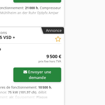
fonctionnement:
21 000 h
, Compresseur
 de Mühlheim an der Ruhr Djdpfx Amjwr
Annonce
tons
5 VSD +
9 500 €
prix fixe hors TVA
Demander plus
Envoyer une
d'images
demande
ures de fonctionnement:
10 500 h
,
ance:
75 kW (101,97 ch)
, débit
ement:
air
, Équipement:
Plaque
vis en excellent état, parfaitement