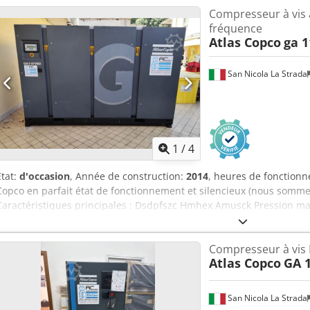
Compresseur à vis 
fréquence
Atlas Copco
ga 1
San Nicola La Strada
1
/
4
État:
d'occasion
, Année de construction:
2014
, heures de fonction
Copco en parfait état de fonctionnement et silencieux (nous somme
Caractéristiques principales : Dsdpfszc Hmhex Amusck Pression max
litres/minute Puissance : 110 kW / 150 ch
Compresseur à vis 
Atlas Copco
GA 
San Nicola La Strada