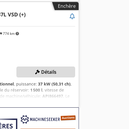
edpfx Amozrihroueck
Enchère
7L VSD (+)
774 km
Détails
tionnel
, puissance:
37 kW (50,31 ch)
,
ile du réservoir:
1 500 l
, vitesse de
 de machine/véhicule:
API866497
, Le
l’huile et les filtres ont été
de démarrage : 8,5 bar Pression de
lumique : 131,9 l/s Volume du
sion : OKS Otto Klein GmbH DÉTAILS DE
0 tr/min Heures de fonctionnement (au