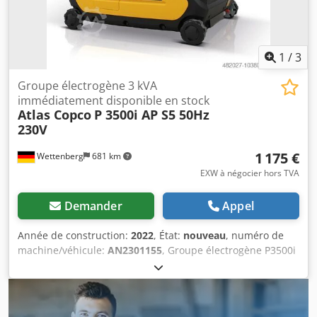
1
/
3
Groupe électrogène 3 kVA
immédiatement disponible en stock
Atlas Copco
P 3500i AP S5 50Hz
230V
1 175 €
Wettenberg
681 km
EXW à négocier hors TVA
Demander
Appel
Année de construction:
2022
, État:
nouveau
, numéro de
machine/véhicule:
AN2301155
, Groupe électrogène P3500i
Atlas Copco Le groupe électrogène mobile iP Atlas Copco
P3500i est une source d'alimentation électrique mobile
légère, efficace et fiable. Grâce à son rendement
énergétique élevé et à ses dimensions compactes, le