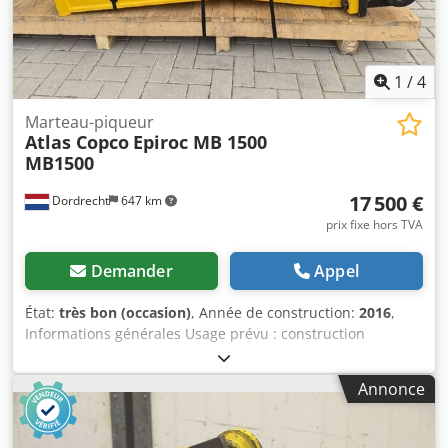
1
/
4
Marteau-piqueur
Atlas Copco
Epiroc MB 1500
MB1500
17 500 €
Dordrecht
647 km
prix fixe hors TVA
Demander
Appel
État:
très bon (occasion)
, Année de construction:
2016
,
Informations générales Usage prévu : construction
Numéro de référence : 4 Poids Poids à vide : 1 300 kg
Caractéristiques Dimensions de la zone de chargement :
Annonce
200 x 70 x 60 cm Marquage CE : oui Maintenance,
historique et état Nombre de propriétaires : 1 État
technique : très bon État esthétique : très bon