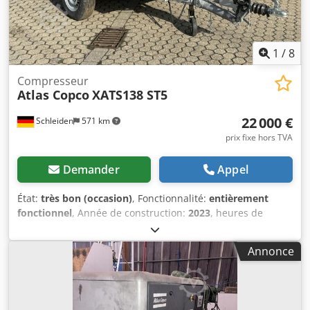
1
/
8
Compresseur
Atlas Copco
XATS138 ST5
22 000 €
Schleiden
571 km
prix fixe hors TVA
Demander
Appel
État:
très bon (occasion)
, Fonctionnalité:
entièrement
fonctionnel
, Année de construction:
2023
, heures de
fonctionnement:
292 h
, Niveau d’émissions 5, pression de
fonctionnement 7,0 bars, débit 7,0 m³/min ; pression de
Annonce
fonctionnement 8,6 bars, débit 6,0 m³/min ; pression de
fonctionnement 10,3 bars, débit 5,0 m³/min. Dkedpjznww
Hsfx Ahhjr