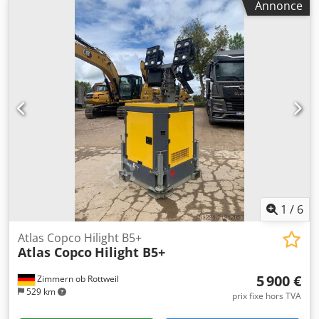
Annonce
Nombre d'heures de fonctionnement : 36 734
1
/
6
Atlas Copco Hilight B5+
Atlas Copco
Hilight B5+
5 900 €
Zimmern ob Rottweil
529 km
prix fixe hors TVA