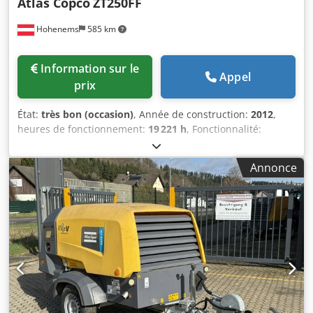
Atlas Copco
ZT250FF
Hohenems
585 km
Information sur le
Appel
prix
État:
très bon (occasion)
, Année de construction:
2012
,
heures de fonctionnement:
19 221 h
, Fonctionnalité:
entièrement fonctionnel
, Compresseur à vis sans huile
ZT250FF Séchage intégré. 250 kW 10 bars Dsdpozmdrbofx
Annonce
Ahhjkr 42,31 m³/min Année de fabrication : 2012 Heures
de fonctionnement : 19 221