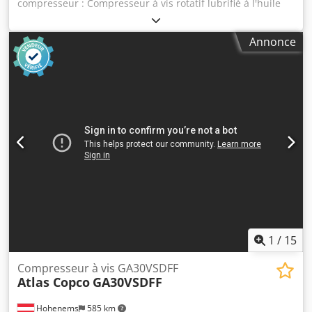
compresseur : Compresseur à vis rotatif lubrifié à l'huile
avec sécheur frigorifique intégré Dkedpfx Ajwgca Tjhhjr
Puissance moteur : 15 kW (20 CV) Tension d'alimentation :
Annonce
380 V / 50 Hz Pression de service : 7,5 bar Débit d'air libre
(FAD) : 798 m³/h (environ 13,3 m³/min) Niveau sonore : 68
dB(A) Capacité du réservoir : 400 litres Dimensions (L × l ×
H) : 1 000 × 660 × 1 400 mm Poids : 450 kg Refroidissement
: Refroidi par air Sécheur intégré : Oui Commande :
Système Elektronikon®
1
/
15
Compresseur à vis GA30VSDFF
Atlas Copco
GA30VSDFF
Hohenems
585 km