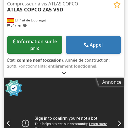
Compresseur à vis ATLAS COPCO
ATLAS COPCO
ZA5 VSD
El Prat de Llobregat
547 km
Information sur le
Appel
prix
État:
comme neuf (occasion)
, Année de construction:
2019
, Fonctionnalité:
entièrement fonctionnel
,
Compresseur d’air industriel Atlas Copco ZA5 VSD, doté de
la technologie à vitesse variable (VSD) et produisant de l’air
Annonce
totalement exempt d’huile, certifié ISO 8573-1 Classe 0.
Données techniques : • Fabricant : Atlas Copco • Modèle :
ZA5 VSD • Année de fabrication : 2019 • Puissance
nominale totale : 250 kW • Pression de travail maximale : 4
bar(e) • Vitesse de rotation : 1 879 tr/min • Poids brut : 5
662 kg • Technologie : entraînement à vitesse variable
(VSD) Dkodoznaxaspfx Ahhor • Qualité de l’air : exempt
d’huile, ISO 8573-1 Classe 0 • Fabriqué en Belgique •