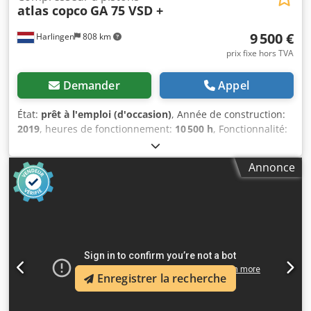
atlas copco
GA 75 VSD +
9 500 €
Harlingen
808 km
prix fixe hors TVA
Demander
Appel
État:
prêt à l'emploi (d'occasion)
, Année de construction:
2019
, heures de fonctionnement:
10 500 h
, Fonctionnalité:
entièrement fonctionnel
, poids total:
898 kg
, puissance:
75 kW (101,97 ch)
, débit volumique:
476 m³/h
, pression
Annonce
(max.):
13 barre
, type de refroidissement:
air
, Équipement:
Plaque signalétique disponible, documentation / manuel
,
Compresseur à vis en excellent état, parfaitement
fonctionnel, 75 kW, à entraînement par variateur de
fréquence. Dodpfx Ahozrihrehskr
Enregistrer la recherche