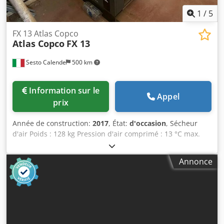
1
/
5
FX 13 Atlas Copco
Atlas Copco
FX 13
Sesto Calende
500 km
Information sur le
Appel
prix
Année de construction:
2017
, État:
d'occasion
, Sécheur
d'air Poids : 128 kg Pression d'air comprimé : 13 °C max.
Température ambiante : 46 °C max. Dodpsw Da Enofx
Ahhokr
Annonce