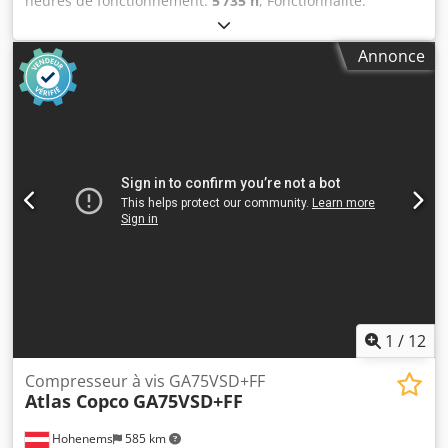
heures de fonctionnement:
5 735 h
, Fonctionnalité:
entièrement fonctionnel
, Compresseur à vis sans huile
Atlas Copco ZR90 90 kW 7,50 bars 14 m3/min Année de
Annonce
fabrication : 2012 Heures de fonctionnement : 5 735
Dsdpfx Aezqvvaehhekr
1
/
12
Compresseur à vis GA75VSD+FF
Atlas Copco
GA75VSD+FF
Hohenems
585 km