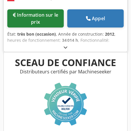
Information sur le
Appel
prix
État:
très bon (occasion)
, Année de construction:
2012
,
heures de fonctionnement:
34 014 h
, Fonctionnalité:
entièrement fonctionnel
, Compresseur à vis Atlas Copco
GA30VSDFF 30 kW 12,80 bars 5,58 m³/min Année de
fabrication : 2012 Dksdjzkwfvspfx Ahhsr Heures de
SCEAU DE CONFIANCE
fonctionnement : 34 014
Distributeurs certifiés par Machineseeker