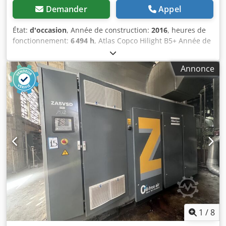
Demander
Appel
État:
d'occasion
, Année de construction:
2016
, heures de
fonctionnement:
6 494 h
, Atlas Copco Hilight B5+ Année de
fabrication : 2016 Heures de fonctionnement : 6 494 h
Dsdpjy R Atzjfx Ahhokr Éclairage LED : 4 × 350 W Zone
Annonce
d'éclairage : jusqu'à 5 000 m² Poids : 981 kg
1
/
8