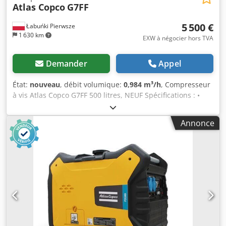
Atlas Copco
G7FF
5 500 €
Łabuńki Pierwsze
1 630 km
EXW à négocier hors TVA
Demander
Appel
État:
nouveau
, débit volumique:
0,984 m³/h
, Compresseur
à vis Atlas Copco G7FF 500 litres, NEUF Spécifications : •
État : neuf • Fabricant : Atlas Copco • Débit : 984 l/min •
Puissance du moteur principal : 7,5 kW • Réservoir : 500 l •
Annonce
Pression de service maximale : 10,0 atm • Sécheur
frigorifique intégré • Réglage électronique des paramètres
de fonctionnement du compresseur • Cabine insonorisée
(seulement 67 dB) • Conforme aux normes CE • Manuel
d’utilisation en polonais • Poids : 227 kg Informations
complémentaires : Dksdpohkttpefx Ahhor • Possibilité
d’obtenir une garantie du fabricant après la mise en
service par un service agréé Atlas Copco • Disponible sous
7 jours ouvrables