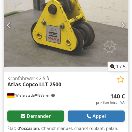
Informations complémentaires Adapté aux machines
suivantes : 17 à 29 tonnes Dksdpfx Aovpq Thshhor
Conditions de livraison : EXW Pression de travail : 160 à
180 bars Débit hydraulique requis : 155 l/min Fréquence
des coups : 330 à 680 Dernière inspection : 02/01/2025
Pays de fabrication : DE Informations complémentaires
Pour obtenir de plus amples informations, veuillez
contacter Ö. Inalkac.
1
/
5
Kranfahrwerk 2,5 à
Atlas Copco
LLT 2500
140 €
Wiefelstede
889 km
prix fixe hors TVA
Demander
Appel
État:
d'occasion
, Chariot manuel, chariot roulant, palan,