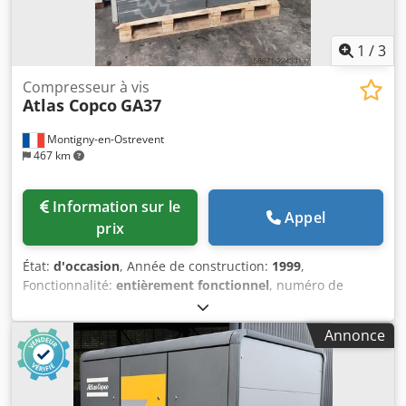
1
/
3
Compresseur à vis
Atlas Copco
GA37
Montigny-en-Ostrevent
467 km
Information sur le
Appel
prix
État:
d'occasion
, Année de construction:
1999
,
Fonctionnalité:
entièrement fonctionnel
, numéro de
machine/véhicule:
AII362754
, puissance:
37 kW (50,31 ch)
,
pression de service:
7 barre
, Équipement:
Plaque
Annonce
signalétique disponible, compresseur, système d'air
comprimé
, Le compresseur lubrifié Atlas Copco GA37 est
une machine puissante et fiable, conçue pour offrir des
performances optimales dans divers environnements