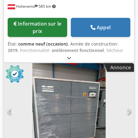
Hohenems
585 km
Information sur le
Appel
prix
État:
comme neuf (occasion)
, Année de construction:
2019
, Fonctionnalité:
entièrement fonctionnel
, Sècheur
frigorifique Atlas Copco FX6 d'occasion 2,34 m³/min Dodpfx
Ahjzrtbijhokr 14 bars Année de fabrication : 2019
Annonce