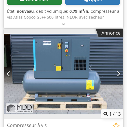
État:
nouveau
, débit volumique:
0,79 m³/h
, Compresseur à
vis Atlas Copco G5FF 500 litres, NEUF, avec sécheur
frigorifique. Dsdpsg Tzvxsfx Ahhekr Spécifications : • État :
Neuf • Fabricant : Atlas Copco • Débit : 790 l/min •
Annonce
Puissance du moteur principal : 5,5 kW • Réservoir : 500 l •
Pression de service maximale : 10,0 atm • Sécheur
frigorifique intégré • Réglage électronique des paramètres
de fonctionnement du compresseur • Carter insonorisé
(seulement 65 dB) • Conforme aux normes CE • Poids : 221
kg Informations supplémentaires : • Possibilité d'obtenir
une garantie du fabricant après la mise en service par un
service agréé Atlas Copco • Manuel d'utilisation en
polonais • Disponible sous 7 à 10 jours ouvrables.
1
/
13
Compresseur à vis