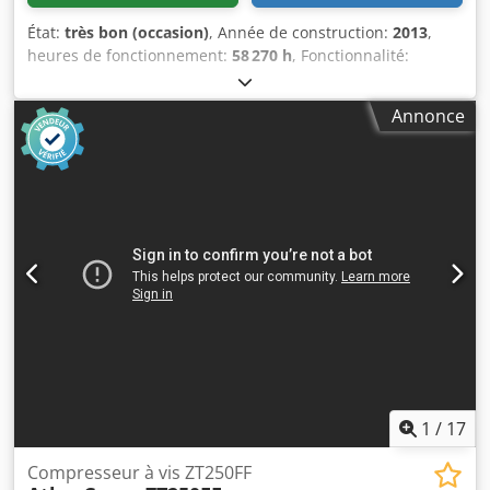
État:
très bon (occasion)
, Année de construction:
2013
,
heures de fonctionnement:
58 270 h
, Fonctionnalité:
entièrement fonctionnel
, Compresseur à vis sans huile
Atlas Copco ZR90VSD Onduleur intégré 90 kW 9 bars 15,50
Annonce
m3/min Année de fabrication : 2013 Heures de
fonctionnement : 58 270 Djdpfozmwc Hox Ahhskr
1
/
17
Compresseur à vis ZT250FF