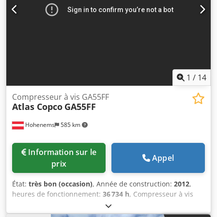
1
/
14
Compresseur à vis GA55FF
Atlas Copco
GA55FF
Hohenems
585 km
Information sur le
Appel
prix
État:
très bon (occasion)
, Année de construction:
2012
,
heures de fonctionnement:
36 734 h
, Compresseur à vis
Atlas Copco GA55FF Séchage intégré 55 kW Djdpfezphrwex
Ahhokr 9,80 bars 8,87 m³/min Année de fabrication : 2012