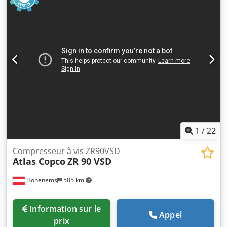
m³/min Année de fabrication : 2013 Heures de
fonctionnement : 72 688 h
1
/
22
Compresseur à vis ZR90VSD
Atlas Copco
ZR 90 VSD
Hohenems
585 km
Information sur le
Appel
prix