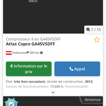
Variateur de fréquence WEG • Numéro de série :
APF239403
1
/
15
Compresseur à vis GA45VSDFF
Atlas Copco
GA45VSDFF
Hohenems
585 km
Information sur le
Appel
prix
État:
très bon (occasion)
, Année de construction:
2013
,
heures de fonctionnement:
72 688 h
, Fonctionnalité:
entièrement fonctionnel
, Compresseur à vis Atlas Copco
GA45VSDFF Convertisseur de fréquence et sécheur
Annonce
intégrés. Dkjdpfoznlx Sex Ahhor 45 kW 12,75 bars 8,67