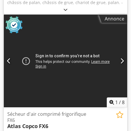
châssis de palan, châssis de grue, chariot de grue, palan. -
Largeur du cadre : max. 100 mm - Capacité de charge :
2 500 kg - Dimensions : 327 / 200 / H270 mm - Poids : 27 kg
Annonce
Dkodpfx Ajd N Rt Dshhsr
1
/
8
Sécheur d'air comprimé frigorifique
FX6
Atlas Copco
FX6