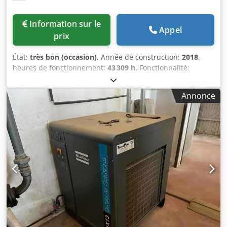
Information sur le
Appel
prix
État:
très bon (occasion)
, Année de construction:
2018
,
heures de fonctionnement:
43 309 h
, Fonctionnalité:
entièrement fonctionnel
, Compresseur à vis Atlas Copco
GA75VSD+FF Convertisseur de fréquence et sécheur
Annonce
intégrés 75 kW Djdpfx Ahjzp Urwohjkr 12,75 bars 15,50
m³/min Année de fabrication : 2018 Heures de
fonctionnement : 43 309