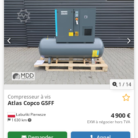
1
/
14
Compresseur à vis
Atlas Copco
G5FF
4 900 €
Łabuńki Pierwsze
1 630 km
EXW à négocier hors TVA
Demander
Appel