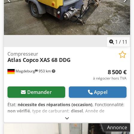
1
/
11
Compresseur
Atlas Copco
XAS 68 DDG
8 500 €
Magdeburg
953 km
à négocier hors TVA
Demander
Appel
État:
nécessite des réparations (occasion)
, Fonctionnalité:
non vérifié
, type de carburant:
diesel
, Année de
construction:
2017
, heures de fonctionnement:
1 154 h
,
Compresseur Atlas Copco XAS 68 DDG, année de
Annonce
fabrication 2017, 1 154 heures de fonctionnement, débit