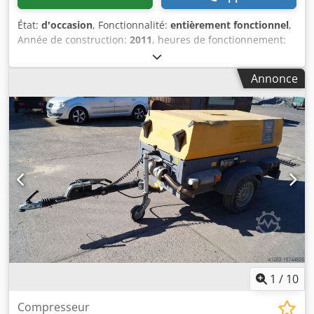
État:
d'occasion
, Fonctionnalité:
entièrement fonctionnel
,
Année de construction:
2011
, heures de fonctionnement:
1 608 h
, Compresseur Atlas Copco XAS 67 DDG, année
2011, 1608 heures de fonctionnement, débit volumique 3,5
Annonce
m³, alimentation de secours 12,5 kVA, connexions : 1 x 230
V, 2 x 400 V, N° de série YA3062565B0165591,
homologation disponible. Cjdezbiivopfx Abusha
1
/
10
Compresseur