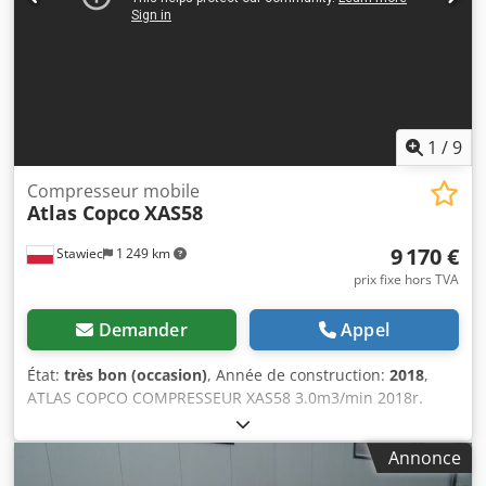
Plus d'informations sur la fiche technique ci-jointe.
1
/
9
Compresseur mobile
Atlas Copco
XAS58
9 170 €
Stawiec
1 249 km
prix fixe hors TVA
Demander
Appel
État:
très bon (occasion)
, Année de construction:
2018
,
ATLAS COPCO COMPRESSEUR XAS58 3.0m3/min 2018r.
Compresseur DIESEL ATLAS COPCO XAS 58 machine après
service Données techniques : capacité 3,00 m3/min ;
Annonce
pression de travail 7 Bar ; Chedpjtyk Svjfx Abusa année de