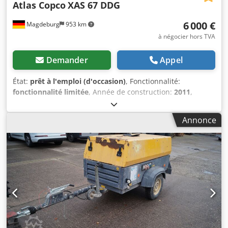
Atlas Copco
XAS 67 DDG
6 000 €
Magdeburg
953 km
à négocier hors TVA
Demander
Appel
État:
prêt à l'emploi (d'occasion)
, Fonctionnalité:
fonctionnalité limitée
, Année de construction:
2011
,
heures de fonctionnement:
1 192 h
, Équipement:
filtre à
particules
, Compresseur Atlas Copco XAS 67 DDG,
Annonce
construit en 2011, 1192 heures de fonctionnement, débit
volumique 3,5 m³, alimentation de secours 12,5 kVA,
connexions 1 x 230 volts, 2 x 400 volts, numéro de série
YA3062566B0165583, homologation disponible, le fusible
saute lorsque l'alimentation de secours est activée, filtre à
suie en aval SMF-MR Codpfxjv Rbufj Abusha