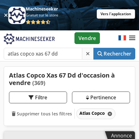
Machineseeker
Vers l'application
Gratuit sur le store
Vendre
Rechercher
Atlas Copco Xas 67 Dd d'occasion à
vendre
(369)
Filtre
Pertinence
Atlas Copco
Supprimer tous les filtres
Annonce