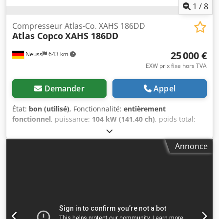
1
/
8
Compresseur Atlas-Co. XAHS 186DD
Atlas Copco
XAHS 186DD
25 000 €
Neuss
643 km
EXW prix fixe hors TVA
Demander
Appel
État:
bon (utilisé)
, Fonctionnalité:
entièrement
fonctionnel
, puissance:
104 kW (141,40 ch)
, poids total:
1 890 kg
, type de carburant:
diesel
, couleur:
jaune
, Année
de construction:
2016
, heures de fonctionnement:
3 735 h
,
Annonce
pression de service:
12 barre
, numéro de
machine/véhicule:
APP402997
, - clapet anti-retour intégré
- Carrosserie avec revêtement par poudre - Dispositif
d'attelage réglable en hauteur avec anneau d'attelage DIN
pour poids lourds ou attelage pour charges lourdes de
voiture - Frein à inertie et de stationnement avec
automatisme de marche arrière Chodpsu A Tq Hefx Abuoa