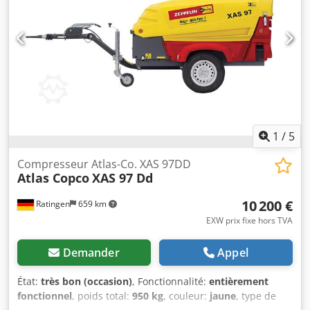
1
/
5
Compresseur Atlas-Co. XAS 97DD
Atlas Copco
XAS 97 Dd
10 200 €
Ratingen
659 km
EXW prix fixe hors TVA
Demander
Appel
État:
très bon (occasion)
, Fonctionnalité:
entièrement
fonctionnel
, poids total:
950 kg
, couleur:
jaune
, type de