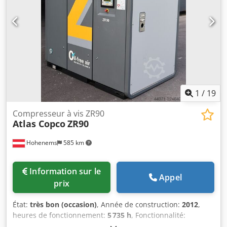
choix judicieux pour ceux qui recherchent une solution
éprouvée et efficace dans le domaine des compresseurs
lubrifiés.
1
/
19
Compresseur à vis ZR90
Atlas Copco
ZR90
Hohenems
585 km
Information sur le
Appel
prix
État:
très bon (occasion)
, Année de construction:
2012
,
heures de fonctionnement:
5 735 h
, Fonctionnalité:
entièrement fonctionnel
, Compresseur à vis sans huile