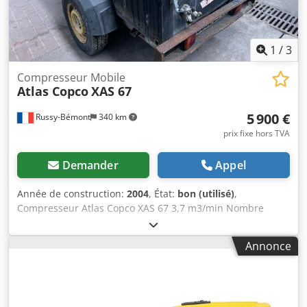
1
/
3
Compresseur Mobile
Atlas Copco
XAS 67
5 900 €
Russy-Bémont
340 km
prix fixe hors TVA
Demander
Appel
Année de construction:
2004
, État:
bon (utilisé)
,
Compresseur Atlas Copco XAS 67 3,7 m3/min Nombre
d'heures : 2 371 h Codpsiywpzofx Abueha Moteur Deutz
Type : diesel
Annonce