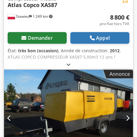
Atlas Copco
XAS87
8 800 €
Stawiec
1 249 km
prix fixe hors TVA
Demander
Appel
État:
très bon (occasion)
, Année de construction:
2012
,
ATLAS COPCO COMPRESSEUR XAS87 5,00m3 12 ans !
Compresseur DIESEL ATLAS COPCO XAS87 machine après
service Données techniques : capacité 5,00 m3/min ;
Annonce
pression de travail 7 Bar ; Codpfx Abstyk Tasuoha année
de production 2012 ; moteur ; KUBOTA kilométrage 1397h
!!! compresseur entièrement opérationnel, prêt à
fonctionner, nous donnons une garantie prix net : 37800 zł
prix brut : 46494 zł Vous trouverez ci-dessous un lien vers
une vidéo montrant le fonctionnement de la machine.