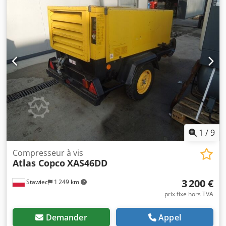
volumique de 3,5 m³, puissance de secours 12,5 kVA,
raccordements : 1 x 230 volts, 2 x 400 volts, n° de série
YA3064303H0461812, essieu tordu, compresseur
fonctionnel par ailleurs, ABE/homologation disponible.
Cedpfx Abjy Aktaousha
1
/
9
Compresseur à vis
Atlas Copco
XAS46DD
3 200 €
Stawiec
1 249 km
prix fixe hors TVA
Demander
Appel