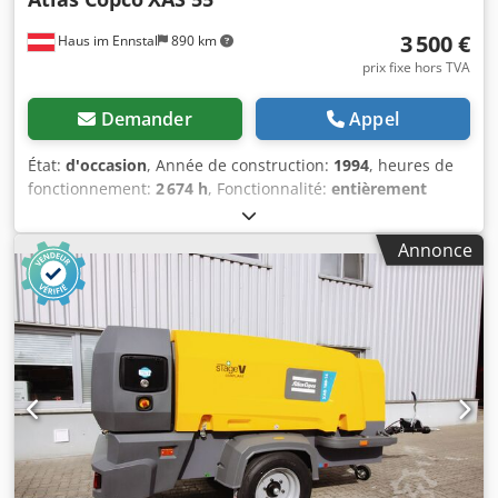
3 500 €
Haus im Ennstal
890 km
prix fixe hors TVA
Demander
Appel
État:
d'occasion
, Année de construction:
1994
, heures de
fonctionnement:
2 674 h
, Fonctionnalité:
entièrement
fonctionnel
, Compresseur de chantier Atlas Copco XAS 55 /
Compresseur à vis - année 1994 - accessoires inclus Vente
Annonce
professionnelle d’un compresseur de chantier mobile Atlas
Copco en pack complet ! À vendre : un compresseur à vis
fiable et robuste du fabricant de qualité Atlas Copco,
modèle XAS 55. Appareil issu du parc de la société Fischer
Bau GmbH, monté sur un châssis pratique à essieu unique
avec timon d’attelage, prêt à l’emploi immédiat sur
chantier. Caractéristiques du véhicule & données
techniques (selon plaque signalétique & instruments) :
Fabricant : Atlas Copco Modèle : XAS 55 Année : 1994
Heures de fonctionnement : 2 674,5 heures (lecture
compteur d’origine VDO) Configuration : compresseur