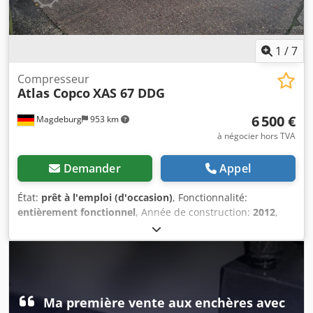
1
/
7
Compresseur
Atlas Copco
XAS 67 DDG
6 500 €
Magdeburg
953 km
à négocier hors TVA
Demander
Appel
État:
prêt à l'emploi (d'occasion)
, Fonctionnalité:
entièrement fonctionnel
, Année de construction:
2012
,
heures de fonctionnement:
1 680 h
, Compresseur Atlas
Copco XAS 67 DDG, année 2012, 1680 heures de service,
débit volumétrique 3,5 m³, courant de secours 12,5 Kva,
raccordements 1 x 230 Volt, 2 x 400 Volt, n° de série
YA3062560C0250310 Cjdpju Dh Tljfx Abusha
Ma première vente aux enchères avec