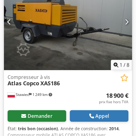
im Ennstal.
Plage de pression de fonctionnement : 5 à 14 bar Système
de contrôle du compresseur, régulation flexible de la
pression et du débit : PACE Marque et modèle du moteur :
John Deere / 4045HI551 Préparation de l’air comprimé,
comprenant : refroidisseur d’air comprimé, séparateur
d’eau et filtre PD Niveau d’émissions : Étape V Nombre de
cylindres : 4
1
/
8
Compresseur à vis
Atlas Copco
XAS186
18 900 €
Stawiec
1 249 km
prix fixe hors TVA
Demander
Appel
État:
très bon (occasion)
, Année de construction:
2014
,
Compresseur mobile ATLAS COPCO XAS186 avec