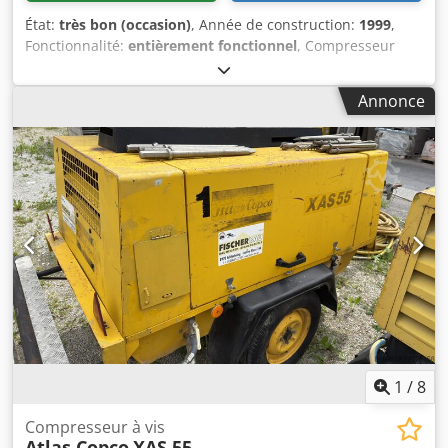
État:
très bon (occasion)
, Année de construction:
1999
,
Fonctionnalité:
entièrement fonctionnel
, Compresseur
DIESEL ATLAS COPCO XAS46DD après service !
Compresseur immatriculé en Pologne. Données
Annonce
techniques : Débit : 2,60 m³/min Pression de service : 7
bars Moteur : DEUTZ F2M1011 Heures de fonctionnement :
1355h ! Compresseur entièrement fonctionnel, prêt à
l’emploi, garantie incluse. Cedpjx A T D Sofx Abujha Prix
net : 13 500 PLN Prix brut : 16 605 PLN
1
/
8
Compresseur à vis
Atlas Copco
XAS 55