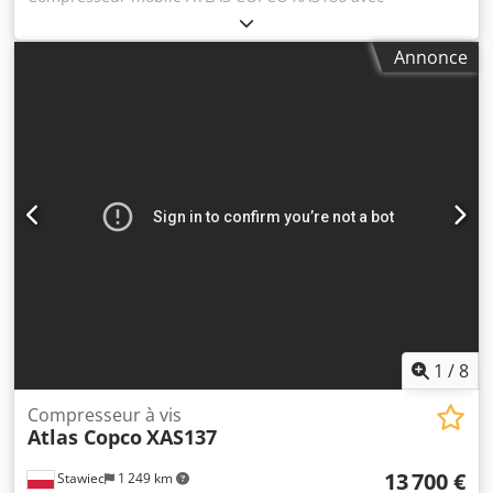
refroidisseur final, entièrement révisé. Codpfxjyfnwge
Abusha Données techniques : Débit : 11,10 m3/min ;
Annonce
Pression de service : 7 bars ; Année de fabrication : 2014
Moteur DEUTZ Heures de service : Compresseur
entièrement opérationnel, prêt à l'emploi, garanti. Prix net
: 79 500 PLN Prix brut : 97 785 PLN Machine importée en
état impeccable. Liens vidéo ci-dessous.
1
/
8
Compresseur à vis
Atlas Copco
XAS137
13 700 €
Stawiec
1 249 km