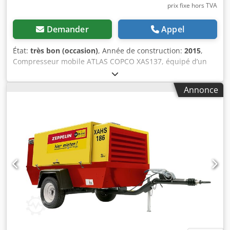
prix fixe hors TVA
Demander
Appel
État:
très bon (occasion)
, Année de construction:
2015
,
Compresseur mobile ATLAS COPCO XAS137, équipé d’un
radiateur de refroidissement, après une révision complète.
Caractéristiques techniques : débit : 7,70 m³/min ;
Annonce
pression de service : 7 bars ; année de fabrication : 2015 ;
moteur : KUBOTA ; heures de fonctionnement : 2000
heures ; compresseur en parfait état de fonctionnement,
prêt à l’emploi, garantie. Chodpjzky Nkofx Abuja prix net :
59 500 zł prix brut : 73 185 zł machine importée en parfait
état. Vous trouverez ci-dessous des liens vers des vidéos.