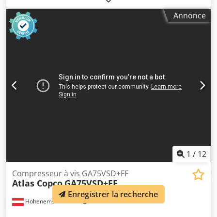
Atlas Copco ZR90 Chsdpfx Aozqvvaebusa 90 kW 7,50 bars
Annonce
14 m3/min Année de fabrication : 2012 Heures de
fonctionnement : 5 735
1
/
12
Compresseur à vis GA75VSD+FF
Atlas Copco
GA75VSD+FF
Enregistrer la recherche
Hohenems
585 km