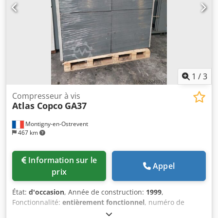
1
/
3
Compresseur à vis
Atlas Copco
GA37
Montigny-en-Ostrevent
467 km
Information sur le
Appel
prix
État:
d'occasion
, Année de construction:
1999
,
Fonctionnalité:
entièrement fonctionnel
, numéro de
machine/véhicule:
AII362754
, puissance:
37 kW (50,31 ch)
,