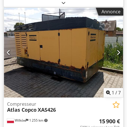
XAS88 5.2m3 2019 Cedpfx Ajrdf Swebujha Compresseur
DIESEL ATLAS COPCO XAS 88 entièrement révisé Données
Annonce
techniques : capacité 5,20 m3/min ; pression de travail 7
Bar ; année de production 2019 ; Moteur KUBOTA
kilométrage 1519h !!! compresseur entièrement
opérationnel prix net : 58800 zł prix brut : 72324 zł Vous
trouverez ci-dessous un lien vers une vidéo montrant le
fonctionnement de la machine.
1
/
7
Compresseur
Atlas Copco
XAS426
15 900 €
Wilków
1 255 km