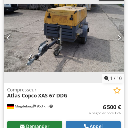
1
/
10
Compresseur
Atlas Copco
XAS 67 DDG
6 500 €
Magdeburg
953 km
à négocier hors TVA
Demander
Appel