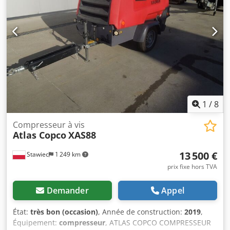
irréprochable ! Csdpfju U A T Sjx Abuoha Ci-dessous, un
lien vers une vidéo montrant le fonctionnement de la
machine.
1
/
8
Compresseur à vis
Atlas Copco
XAS88
13 500 €
Stawiec
1 249 km
prix fixe hors TVA
Demander
Appel
État:
très bon (occasion)
, Année de construction:
2019
,
Équipement:
compresseur
, ATLAS COPCO COMPRESSEUR