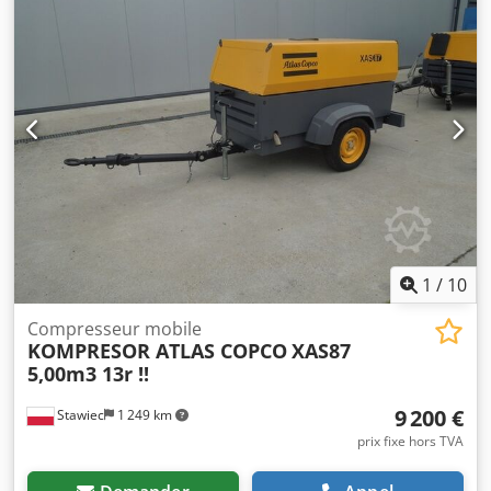
fabrication 2018 ; Moteur KUBOTA kilométrage 681h !!!
compresseur entièrement opérationnel prix net : 39500 zł
prix brut : 48585 zł Vous trouverez ci-dessous un lien vers
une vidéo montrant le fonctionnement de la machine.
1
/
10
Compresseur mobile
KOMPRESOR ATLAS COPCO
XAS87
5,00m3 13r !!
9 200 €
Stawiec
1 249 km
prix fixe hors TVA