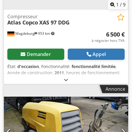
1
/
9
Compresseur
Atlas Copco
XAS 97 DDG
6 500 €
Magdeburg
953 km
à négocier hors TVA
Demander
Appel
État:
d'occasion
, Fonctionnalité:
fonctionnalité limitée
,
Année de construction:
2011
, heures de fonctionnement:
1 637 h
, Compresseur Atlas Copco XAS 97 DDG, année de
construction 2011, 1637 heures de fonctionnement, débit
Annonce
5,3 m³, alimentation d'urgence 12,5 kVA, raccordements : 1
x 230 Volts, 2 x 400 Volts, n° de série YA3062560C0262053,
ABE et homologation présents, 1 essieu à barre de torsion
tordu, capot de courroie trapézoïdale manquant, grille de
ventilateur manquante. Codpfx Abozbiicousha