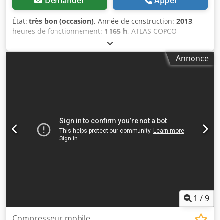
Demander
Appel
État:
très bon (occasion)
, Année de construction:
2013
,
heures de fonctionnement:
1 165 h
, ATLAS COPCO
COMPRESSEUR XAS87 5,00m3 13r ! Compresseur DIESEL
ATLAS COPCO XAS87 machine après service Données
Annonce
techniques : capacité 5,00 m3/min ; pression de travail 7
Bar ; année de production 2013 ; moteur ; KUBOTA
kilométrage 1165h !!! compresseur entièrement
opérationnel, prêt à fonctionner, nous donnons une
garantie prix net : 39800 zł Chjdpfxjtu E Eye Abuoa prix
brut : 48954 zł Vous trouverez ci-dessous un lien vers une
vidéo montrant le fonctionnement de la machine.
1
/
9
Compresseur mobile