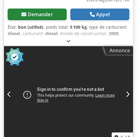
EXW à négocier hors TVA
Demander
Appel
État:
bon (utilisé)
, poids total:
5 100 kg
, type de carburant:
diesel
, carburant:
diesel
, Année de construction:
2005
,
FABRICANT - ATLASCOPCO TYPE - XAS426 S/N - YA3-
062854-50542371 Csdpst Srw Aofx Abueha ANNÉE - 2005
Annonce
PUISSANCE (kW) - 166 POMPE (m3/min) - 25 CIS (bar) - 7