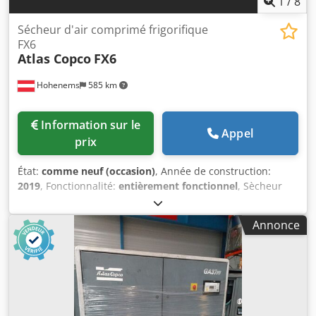
1
/
8
Sécheur d'air comprimé frigorifique
FX6
Atlas Copco
FX6
Hohenems
585 km
Information sur le
Appel
prix
État:
comme neuf (occasion)
, Année de construction:
2019
, Fonctionnalité:
entièrement fonctionnel
, Sècheur
frigorifique Atlas Copco FX6 d'occasion 2,34 m³/min 14 bars
Chedpfx Aozrtbiebuja Année de fabrication : 2019
Annonce