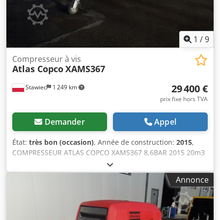
1
/
9
Compresseur à vis
Atlas Copco
XAMS367
29 400 €
Stawiec
1 249 km
prix fixe hors TVA
Demander
Appel
État:
très bon (occasion)
, Année de construction:
2015
,
COMPRESSEUR ATLAS COPCO XAMS367 8,6BAR 2015 20m3
Compresseur mobile ATLAS COPCO XAMS367, machine
après entretien complet ! Caractéristiques techniques :
Annonce
Débit : 20,20 m3/min ; Pression de service : 8,6 bar ; Année
de fabrication : 2015 ; Moteur MERCEDES Heures de
fonctionnement : 4023 h Compresseur parfaitement
fonctionnel, prêt à l'emploi, garanti. Machine en état