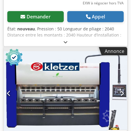
EXW à négocier hors TVA
Demander
Appel
État:
nouveau
, Pression : 50 Longueur de pliage : 2040
Distance entre les montants : 2040 Hauteur d’installation :
590 Course (max.) : 300 Dimensions (L x l x h) : 3170 x 1960
x 2500 Poids (env.) : 4850 Puissance du moteur : 11
Annonce
Compensation CNC via commande : oui Presse plieuse
CNC servo-électrique KKI Mod. REVOLUTION DDM-5020
Presse plieuse servo-motorisée REVOLUTION Les presses
plieuses servo-électriques ne contiennent pas de système
hydraulique et, grâce à leur flexibilité et leur fiabilité,
représentent la technologie de demain. La vitesse et la
précision accrues de cette nouvelle génération de
machines vous offrent une meilleure efficacité, des
caractéristiques ergonomiques et une technologie de
production plus respectueuse de l’environnement. En tant
que premier fabricant de presses plieuses servo-
électriques, proposant divers modèles et capacités, Dener
est un pionnier de cette technologie, avec une grande