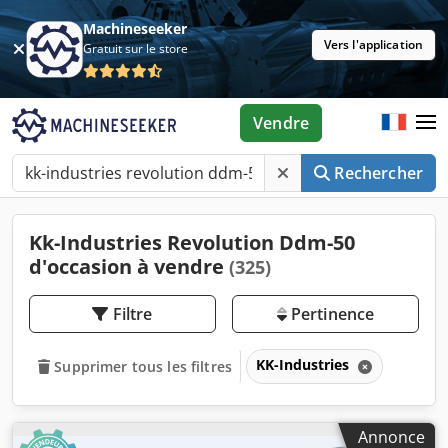
Machineseeker
Vers l'application
Gratuit sur le store
Vendre
Rechercher
Kk-Industries Revolution Ddm-50
d'occasion à vendre
(325)
Filtre
Pertinence
KK-Industries
Supprimer tous les filtres
Annonce