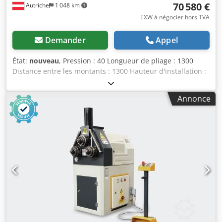
70 580 €
Autriche
1 048 km
EXW à négocier hors TVA
Demander
Appel
État:
nouveau
, Pression : 40 Longueur de pliage : 1300
Distance entre les montants : 1300 Hauteur d'installation :
375 Course (max.) : 150 Dimensions (L x l x h) : 1880 x 2435
x 2320 mm Poids (environ) : 3400 Puissance du moteur : 2 x
Annonce
3,8 Presse plieuse CNC à vis à billes électrique KKI Mod.
REVOLUTION B-Servo 1550 mm x 40 to Équipement
standard : KK-Industries est le représentant général du
groupe DENER. Nous avons sélectionné un modèle de
haute qualité pour l'Europe. La presse plieuse CNC servo-
électrique KK-Industries, fabriquée par DENER : Avantages
technologiques : Mod. REVOLUTION B-Servo 1550 mm 40 to
Vitesses élevées grâce à la vis à billes Cedpfx Aksd H Hh
Hjioha La presse plieuse CNC servo-électrique se distingue
par sa grande précision, sa justesse et ses nombreuses
possibilités d'application – 100 % électrique, 0 % d'huile
hydraulique. - Jusqu'à 40 % de réduction de la