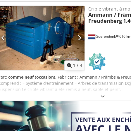
Crible vibrant à mo
Ammann / Främ
Freudenberg
1.4
Soerendonk
616 k
1
/
3
État:
comme neuf (occasion)
, Fabricant : Ammann / Främbs & Freu
Comprend : – Système d’entraînement – Arbres de transmission Dc
suspension Le crible vibrant a été remis à neuf, sablé et peint.