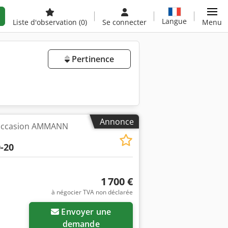
Langue
Liste d'observation
(0)
Se connecter
Menu
Pertinence
Annonce
'occasion AMMANN
-20
1 700 €
à négocier TVA non déclarée
Demander plus
Envoyer une
d'images
demande