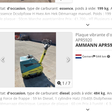
État:
d'occasion
, type de carburant:
essence
, poids à vide:
199 kg
, 
Essence Dcsdpfoxw H Hvex Am Hek Démarrage manuel. Poids : 199 k
de plaque : 50cm Marche avant/arrière Prix : €1.700,- HT Plusieurs e
Plaque vibrante d
APR5920
AMMANN
APR59
Gemert
644 km
1
/
7
État:
d'occasion
, type de carburant:
diesel
, poids à vide:
484 kg
, An
kg Force de frappe : 59 kn Diesel, 1 cylindre Hatz (1b40)\ Dsdpfxe
Démarrage électrique. Largeur de plaque : 60 cm Prix à l'unité : € 3.