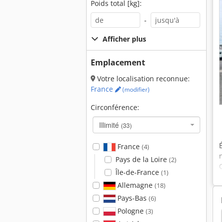
Poids total [kg]:
-
Afficher plus
Emplacement
Votre localisation reconnue:
France
(modifier)
Circonférence:
Illimité
(33)
France
(4)
Pays de la Loire
(2)
Île-de-France
(1)
Allemagne
(18)
Pays-Bas
(6)
Pologne
(3)
To H
Ammann Avh 6030
Ammann Avh 6020