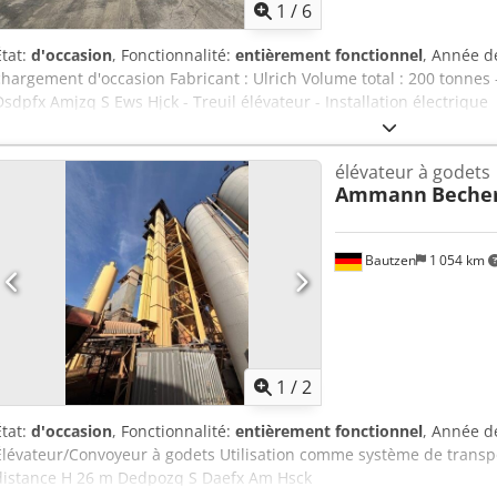
1
/
6
État:
d'occasion
, Fonctionnalité:
entièrement fonctionnel
, Année d
chargement d'occasion Fabricant : Ulrich Volume total : 200 tonnes
Dsdpfx Amjzq S Ews Hjck - Treuil élévateur - Installation électrique
élévateur à godets
Ammann
Beche
Bautzen
1 054 km
1
/
2
État:
d'occasion
, Fonctionnalité:
entièrement fonctionnel
, Année d
Élévateur/Convoyeur à godets Utilisation comme système de trans
distance H 26 m Dedpozq S Daefx Am Hsck