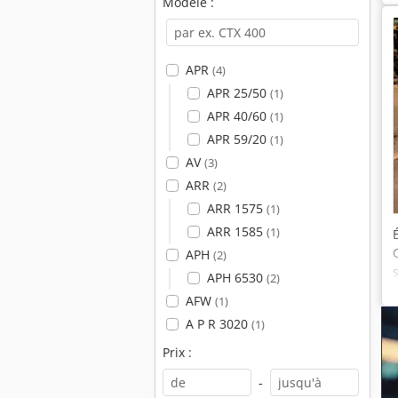
Modèle :
APR
(4)
APR 25/50
(1)
APR 40/60
(1)
APR 59/20
(1)
AV
(3)
ARR
(2)
ARR 1575
(1)
ARR 1585
(1)
APH
(2)
APH 6530
(2)
AFW
(1)
A P R 3020
(1)
Prix :
-