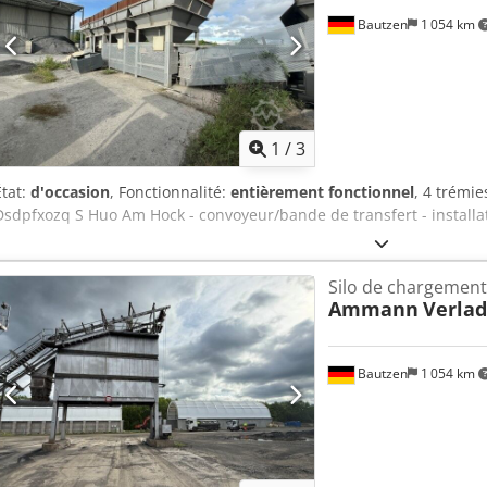
Bautzen
1 054 km
1
/
3
État:
d'occasion
, Fonctionnalité:
entièrement fonctionnel
, 4 trémie
Dsdpfxozq S Huo Am Hock - convoyeur/bande de transfert - installat
Silo de chargement
Ammann
Verlad
Bautzen
1 054 km