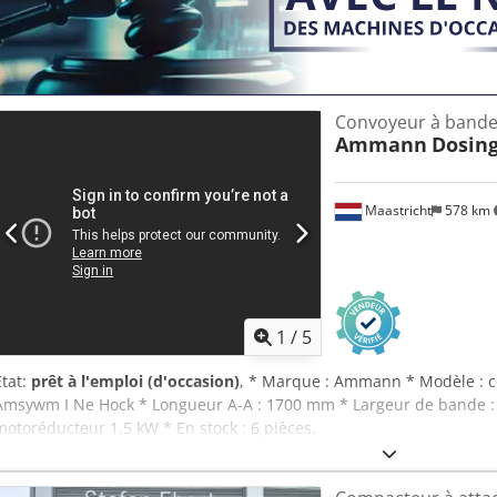
Convoyeur à band
Ammann
Dosing
Maastricht
578 km
1
/
5
État:
prêt à l'emploi (d'occasion)
, * Marque : Ammann * Modèle : 
Amsywm I Ne Hock * Longueur A-A : 1700 mm * Largeur de bande :
motoréducteur 1,5 kW * En stock : 6 pièces.