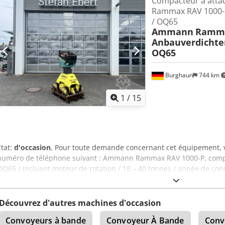
Compacteur à att
Rammax RAV 1000-P
/ OQ65
Ammann
Ramma
Anbauverdichte
OQ65
Burghaun
744 km
1
/
15
État:
d'occasion
, Pour toute demande concernant cet équipement, v
numéro de téléphone suivant : Ammann Rammax RAV 1000-P, compa
OQ65 / incluant moteur de rotation / 18 – 40 tonnes / année de cons
malheureusement, la plaque signalétique n’est plus disponible / e
Prix : 12 890,00 € net / 15 339,10 € brut - Longueur totale (mm) : 1 2
d’huile requis pour la vibration (l/min) : 130 - Poids en ordre de marc
Découvrez d'autres machines d'occasion
Force de compactage (kN) : 110 - Taille recommandée du véhicule po
Convoyeurs à bande
Convoyeur À Bande
Conv
incluant attache OilQuick OQ65 - incluant moteur de rotation Dans