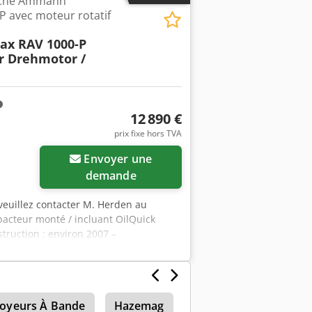
ache Ammann
 avec moteur rotatif
x RAV 1000-P
r Drehmotor /
12 890 €
prix fixe hors TVA
Envoyer une
demande
euillez contacter M. Herden au
cteur monté / incluant OilQuick
truction : environ 2007 –
n stock et disponible immédiatement
26 - Largeur totale (mm) : 880 - Débit
he (kg) : 1 365 - Fréquence (Hz) : 30 -
rteur (tonnes) : 18 – 40 Équipement : -
oyeurs À Bande
Hazemag
Ammann Avh 6020
 notre entrepôt, nous disposons d’un