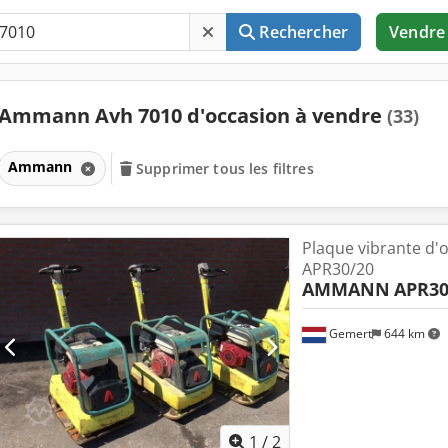
Rechercher
Vendre
Ammann Avh 7010 d'occasion à vendre
(33)
Ammann
Supprimer tous les filtres
Plaque vibrante d
APR30/20
AMMANN
APR30
Gemert
644 km
1
/
2