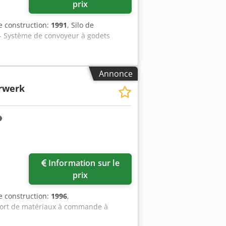
prix
e construction:
1991
, Silo de
 - Système de convoyeur à godets
Annonce
rwerk
Demander plus
Information sur le
d'images
prix
e construction:
1996
,
port de matériaux à commande à