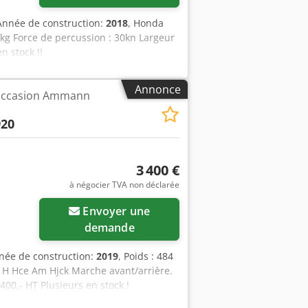
Année de construction:
2018
, Honda
g Force de percussion : 30kn Largeur
n stock !!
Annonce
'occasion Ammann
20
3 400 €
à négocier TVA non déclarée
Envoyer une
demande
née de construction:
2019
, Poids : 484
xw H Hce Am Hjck Marche avant/arrière.
400,- HT Plusieurs en stock !