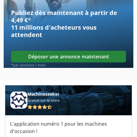
Ammann Av 20
Publiez dès maintenant à partir de
Ammann Av 23
4,49 €
*
11 millions d'acheteurs
vous
Ammann Av 26
attendent
Ammann Av 95
Ammann Avh 4020
Déposer une annonce maintenant
Ammann Avh 5020
*par annonce / mois
Ammann Avh 6030
Ammann Avh 7010
Machineseeker
Gratuit sur le store
Ammann Avh 8020
Ammann Avp 1033
L'application numéro 1 pour les machines
Ammann Avp 1240
d'occasion !