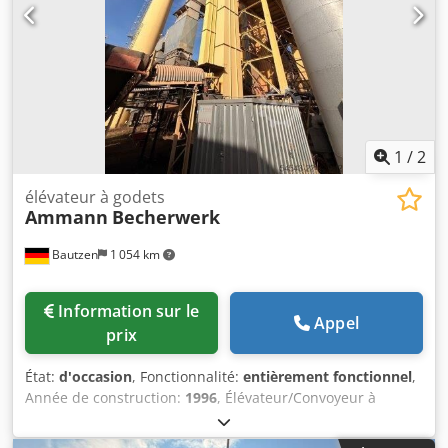
1
/
2
élévateur à godets
Ammann
Becherwerk
Bautzen
1 054 km
Information sur le
Appel
prix
État:
d'occasion
, Fonctionnalité:
entièrement fonctionnel
,
Année de construction:
1996
, Élévateur/Convoyeur à
godets Dkjdpfx Ajzq S Daohker Utilisation comme système
de transport de matériaux à commande à distance H 26 m