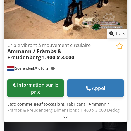
1
/
3
Crible vibrant à mouvement circulaire
Ammann / Främbs &
Freudenberg
1.400 x 3.000
Soerendonk
616 km
Information sur le
Appel
prix
État:
comme neuf (occasion)
, Fabricant : Ammann /
Främbs & Freudenberg Dimensions : 1 400 x 3 000 Dedog
Snutjpfx Ahkskr Comprend : – Système d’entraînement –
Arbres de transmission – Éléments de suspension Le crible
vibrant a été remis à neuf, sablé et peint.