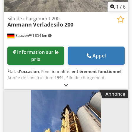
1
/
6
Silo de chargement 200
Ammann
Verladesilo 200
Bautzen
1 054 km
Information sur le
Appel
prix
État:
d'occasion
, Fonctionnalité:
entièrement fonctionnel
,
Année de construction:
1991
, Silo de chargement
d'occasion Fabricant : Ulrich Volume total : 200 tonnes -
Système de convoyeur à godets - Treuil élévateur -
Annonce
Installation électrique Dkedezq S Ewepfx Ahker