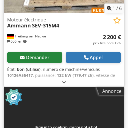
1
/
6
Moteur électrique
Ammann
SEV-315M4
2 200 €
Freiberg am Neckar
606 km
prix fixe hors TVA
Demander
Appel
État:
bon (utilisé)
, numéro de machine/véhicule:
10126A56417
, puissance:
132 kW (179,47 ch)
, vitesse de
rotation (min.):
1 490 tr/min
, tension d'entrée:
400 V
,
courant d'entrée:
228 A
, poids total:
1 020 kg
, longueur
Annonce
totale:
1 200 mm
, largeur totale:
800 mm
, hauteur totale:
1 100 mm
, Moteur AMMANN, type SEV-315M4
Spécifications techniques : Modèle : SEV-315M4 Fabricant :
AMMANN Puissance nominale : 132 kW Tension de service
50 Hz : 400 V Vitesse de rotation nominale : 1.490 l/min
Pour plus de détails, voir photos & plaque signalétique