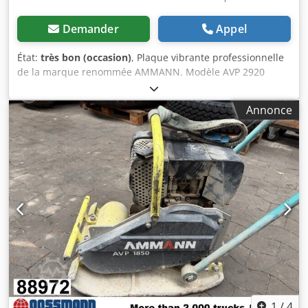
Demander
Appel
État:
très bon (occasion)
, Plaque vibrante professionnelle
de la marque renommée AMMANN. Modèle AVP 2920
équipé d’un moteur diesel HATZ fiable d’une puissance de
5 kW. Dedpfx Aoy Sifyshkokr Cette machine est conçue
Annonce
pour des travaux professionnels de pavage, de voirie ainsi
que pour le compactage du sol, des pavés, du lit de pose
et de l’asphalte. Appareil entièrement mécanique,
structure allemande robuste. L’état visuel correspond aux
photos – traces d’utilisation normales. Caractéristiques
techniques : • Fabricant : AMMANN • Modèle : AVP 2920 •
Année de fabrication : 1999 • Moteur : HATZ Diesel • Type
de moteur : 1B30-6 • Puissance : 5 kW • Poids de service :
190 kg • Démarrage manuel • Fabriqué en Allemagne
Applications : • compactage des pavés • travaux de pavage
• travaux routiers • compactage du sol et du lit de pose •
tranchées et fondations État : Machine d’occasion
complète. Moteur HATZ – unité diesel durable et réputée.
1
/
4