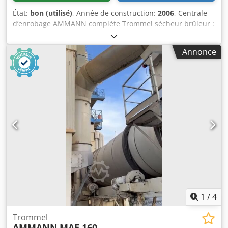
État:
bon (utilisé)
, Année de construction:
2006
, Centrale
d’enrobage AMMANN complète Trommel sécheur brûleur :
2006 Filtre : 2014 Automatisme ERMIIS : 2013 Capacité :
160 tonnes / heure Machine en cours de démontage
Annonce
Dkodpfx Ahsxqpvtskjr
1
/
4
Trommel
AMMANN
MAE 160