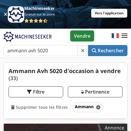
Machineseeker
Vers l'application
Gratuit sur le store
Vendre
Rechercher
Ammann Avh 5020 d'occasion à vendre
(33)
Filtre
Pertinence
Ammann
Supprimer tous les filtres
Annonce