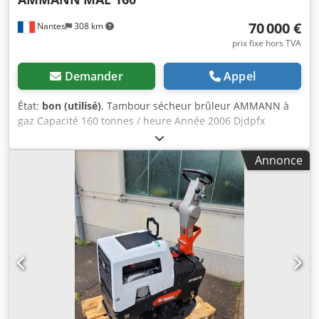
70 000 €
Nantes
308 km
prix fixe hors TVA
Demander
Appel
État:
bon (utilisé)
, Tambour sécheur brûleur AMMANN à
gaz Capacité 160 tonnes / heure Année 2006 Djdpfx
Aeywctzehkjkr
Annonce