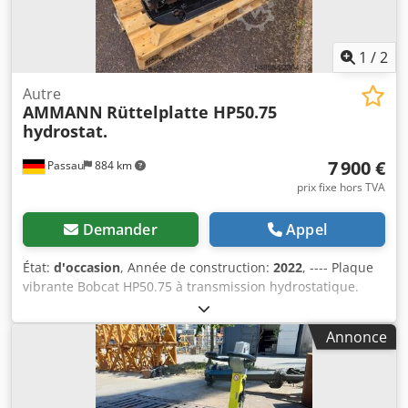
1
/
2
Autre
AMMANN
Rüttelplatte HP50.75
hydrostat.
7 900 €
Passau
884 km
prix fixe hors TVA
Demander
Appel
État:
d'occasion
, Année de construction:
2022
, ---- Plaque
vibrante Bobcat HP50.75 à transmission hydrostatique.
Poids de la machine : 350 kg Longueur de la plaque :
450 mm Longueur de la machine : 900 mm Longueur de la
Annonce
machine avec la poignée : 1 600 mm Dodpfszkz Tkex Ahkjkr
Hauteur de la machine : 820 mm Hauteur de la poignée
(en position de travail) : 1 000 mm Hauteur de la poignée
(en position de transport) : 1 500 mm Largeur de la