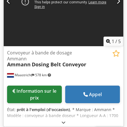
1
/
5
Convoyeur à bande de dosage
Ammann
Ammann
Dosing Belt Conveyor
Maastricht
578 km
Information sur le
Appel
prix
État:
prêt à l'emploi (d'occasion)
, * Marque : Ammann *
Modèle : convoyeur à bande doseur * Longueur A-A : 1700
mm * Largeur de bande : 650 mm Dsdpfx Asywm I Nehkjkr