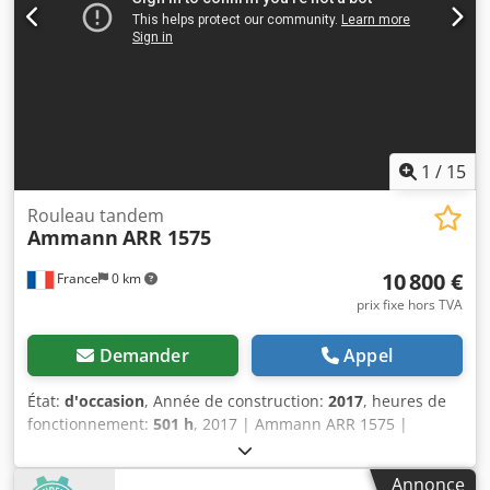
Djdpjtt Auuefx Ahkekr État : Marchandise d'occasion,
révisée en stock. Contenu de la livraison : 1 europalette
avec 1 moteur
1
/
15
Rouleau tandem
Ammann
ARR 1575
10 800 €
France
0 km
prix fixe hors TVA
Demander
Appel
État:
d'occasion
, Année de construction:
2017
, heures de
fonctionnement:
501 h
, 2017 | Ammann ARR 1575 |
Rouleau tandem d’occasion | 501 heures 📍Localisation :
France 🚛 Livraison disponible à votre destination – Utilisez
Annonce