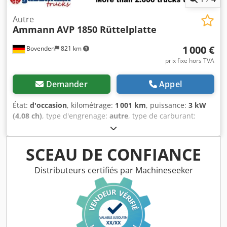
Autre
Ammann
AVP 1850 Rüttelplatte
1 000 €
Bovenden
821 km
prix fixe hors TVA
Demander
Appel
État:
d'occasion
, kilométrage:
1 001 km
, puissance:
3 kW
(4,08 ch)
, type d'engrenage:
autre
, type de carburant:
diesel
, couleur:
jaune
, poids à vide:
111 kg
, première
immatriculation:
01/2006
, Année de construction:
2006
,
cabine conducteur:
autre
, Localisation du véhicule :
SCEAU DE CONFIANCE
Bovenden, Moteur diesel Hatz ! INFORMATIONS SUR LES
ACCESSOIRES SANS GARANTIE, sous réserve de
Distributeurs certifiés par Machineseeker
modifications, de vente intermédiaire et d’erreurs ! Dedpfx
Aoxy Sw Sjhkjkr