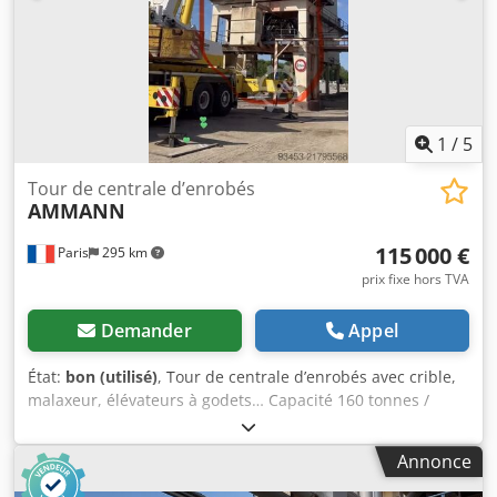
1
/
5
Tour de centrale d’enrobés
AMMANN
115 000 €
Paris
295 km
prix fixe hors TVA
Demander
Appel
État:
bon (utilisé)
, Tour de centrale d’enrobés avec crible,
malaxeur, élévateurs à godets… Capacité 160 tonnes /
heure Dsdpfxoy Hf Duo Ahkskr
Annonce