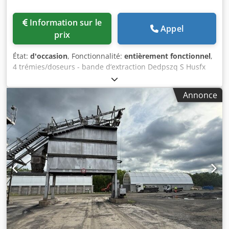
Information sur le
Appel
prix
État:
d'occasion
, Fonctionnalité:
entièrement fonctionnel
,
4 trémies/doseurs - bande d’extraction Dedpszq S Husfx
Ahkskr - convoyeur/bande de transfert - installation
électrique, si présente
Annonce