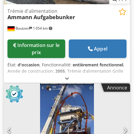
Trémie d'alimentation
Ammann
Aufgabebunker
Bautzen
1 054 km
Information sur le
Appel
prix
État:
d'occasion
, Fonctionnalité:
entièrement fonctionnel
,
Année de construction:
2005
, Trémie d’alimentation Grille
Bande de convoyage Dedjzq Szrjpfx Ahkjkr Convoyeur de
12 m avec bande de 650 mm
Annonce