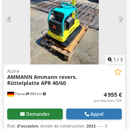
machine : 450 / 600 / 750 mm Moteur : Hatz Supra 1D50S
Carburant : diesel Puissance du moteur (tr/min) : 7 kW à
3 200 tr/min Fréquence de vibration maximale : 70 Hz
Force centrifuge maximale : 50 kN Capacité de pente : 36 %
Amplitude : 1,7 mm
1
/
3
Autre
AMMANN
Ammann revers.
Rüttelplatte APR 40/60
4 955 €
Passau
884 km
prix fixe hors TVA
Demander
Appel
État:
d'occasion
, Année de construction:
2023
, ---- 3