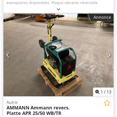
exemplaires disponibles. Plaque vibrante réversible
Ammann APR 40/60 N° d'équipement : 100563147 Année
de fabrication : 2023 Plaque vibrante réversible Ammann
Annonce
APR 40/60 N° d'équipement : 100563148 Année de
fabrication : 2023 Caractéristiques : Moteur : Hatz / Diesel
Poids de la machine : 284 kg Largeur de compactage :
600 mm Dksdpfozkzzbsx Ahker
1
/
13
Autre
AMMANN
Ammann revers.
Platte APR 25/50 WB/TR