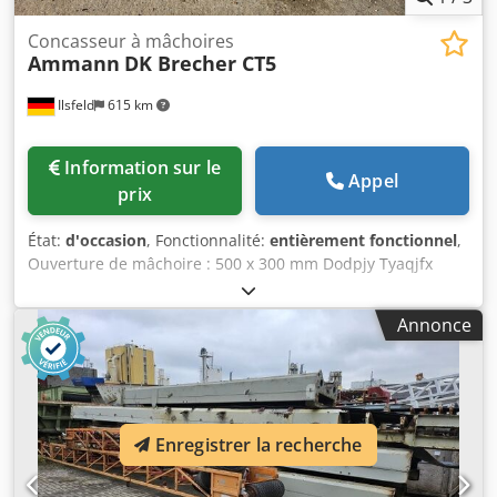
Concasseur à mâchoires
Ammann
DK Brecher CT5
Ilsfeld
615 km
Information sur le
Appel
prix
État:
d'occasion
, Fonctionnalité:
entièrement fonctionnel
,
Ouverture de mâchoire : 500 x 300 mm Dodpjy Tyaqjfx
Ahkekr Écartement : 30 - 80 mm Poids : 6.100 kg Puissance
requise : 22 kW La machine a été entièrement révisée en
Annonce
atelier et équipée de nouvelles mâchoires de concassage
ainsi que de nouvelles cales latérales.
Enregistrer la recherche