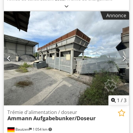
plus grands concessionnaires de véhicules utilitaires en
Structure - Grille - Bande de déchargement/de transfert
Allemagne. Sous réserve d’erreurs et de vente entre-
Dedpfozq S Hzox Ahkjkr - Bande transporteuse
temps ! Numéro interne : 506CA9 = Informations
Annonce
supplémentaires = Neuf : Non Usage prévu : Construction
Contactez Marius Herden pour obtenir de plus amples
informations.
1
/
3
Trémie d'alimentation / doseur
Ammann
Aufgabebunker/Doseur
Bautzen
1 054 km