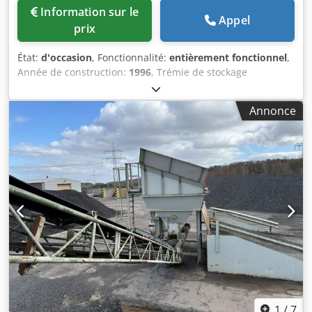
Information sur le
Appel
prix
État:
d'occasion
, Fonctionnalité:
entièrement fonctionnel
,
Année de construction:
1996
, Trémie de stockage
d'occasion Djdozq S Avopfx Ahkokr - Bande de convoyage à
extraction - Bande transporteuse
Annonce
1
/
7