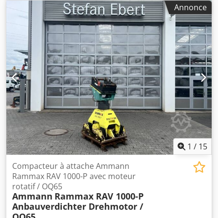
* Entraînement : motoréducteur 1,5 kW * En stock : 6
Annonce
pièces.
1
/
15
Compacteur à attache Ammann
Rammax RAV 1000-P avec moteur
rotatif / OQ65
Ammann
Rammax RAV 1000-P
Anbauverdichter Drehmotor /
OQ65