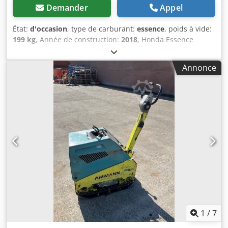
Demander
Appel
État:
d'occasion
, type de carburant:
essence
, poids à vide:
199 kg
, Année de construction:
2018
, Honda Essence
Djdpfx Ahoxw H Hvekskr Démarrage manuel. Poids : 199 kg
Force de percussion : 30kn Largeur de plaque : 50cm
Annonce
Marche avant/arrière Prix : €1.700,- HT Plusieurs en stock !!
1
/
7