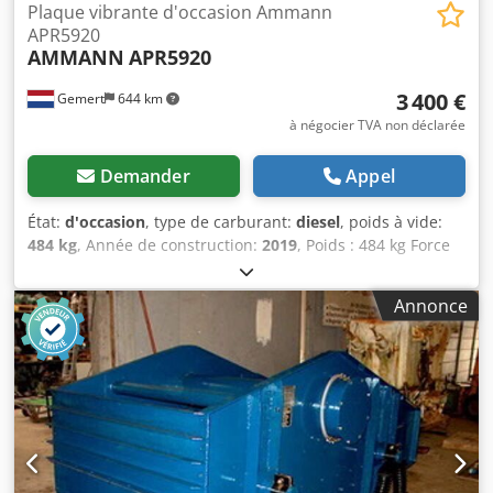
Plaque vibrante d'occasion Ammann
APR5920
AMMANN
APR5920
3 400 €
Gemert
644 km
à négocier TVA non déclarée
Demander
Appel
État:
d'occasion
, type de carburant:
diesel
, poids à vide:
484 kg
, Année de construction:
2019
, Poids : 484 kg Force
de frappe : 59 kn Diesel, 1 cylindre Hatz (1b40)\ Marche
avant/arrière. Dsdpfx Ahoxw H Hcokskr Démarrage
Annonce
électrique. Largeur de plaque : 60 cm Prix à l'unité : €
3.400,- HT Plusieurs en stock !