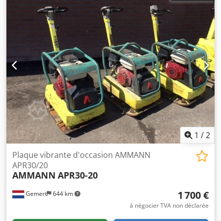
1
/
2
Plaque vibrante d'occasion AMMANN
APR30/20
AMMANN
APR30-20
1 700 €
Gemert
644 km
à négocier TVA non déclarée