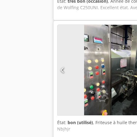
État:
très bon (occasion)
, Année de co
de Wolfing C250UNI. Excellent état. Av
État:
bon (utilisé)
, Friteuse à huile t
Nbjhjr