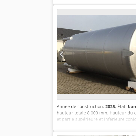
Année de construction:
2025
, État:
bon 
hauteur totale 8 000 mm. Hauteur du c
et partie supérieure et inférieure coni
une isolation neuve complétée par des 