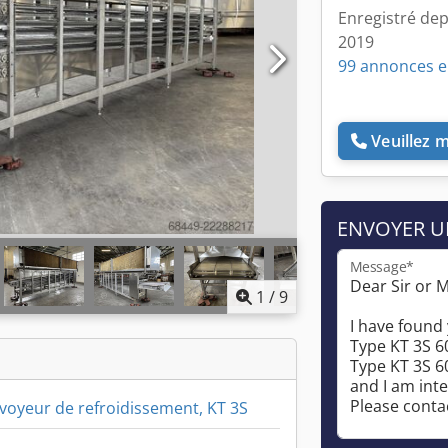
Enregistré dep
2019
99 annonces e
Veuillez 
ENVOYER 
Message*
1
/
9
voyeur de refroidissement, KT 3S