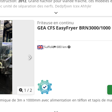
nstruction:
2012
, Grand hachoir pour viande fraîche, ces modèles 
ec unité de séparation des nerfs. Dedpfjvvn Icex Ahhjkr
Friteuse en continu
GEA CFS
EasyFryer BRN3000/1000
Suffolk
680 km
1
/
2
hermique de 3m x 1000mm avec alimentation en téflon et tapis de m