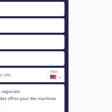
Pays
t ville
n négociant
 des offres pour des machines
s