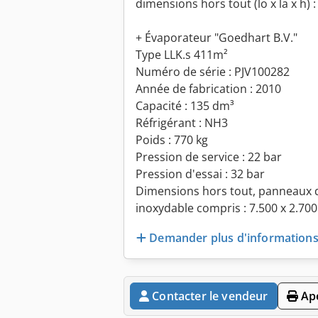
dimensions hors tout (lo x la x h) 
+ Évaporateur "Goedhart B.V."
Type LLK.s 411m²
Numéro de série : PJV100282
Année de fabrication : 2010
Capacité : 135 dm³
Réfrigérant : NH3
Poids : 770 kg
Pression de service : 22 bar
Pression d'essai : 32 bar
Dimensions hors tout, panneaux d
inoxydable compris : 7.500 x 2.70
Demander plus d'information
Contacter le vendeur
Ape