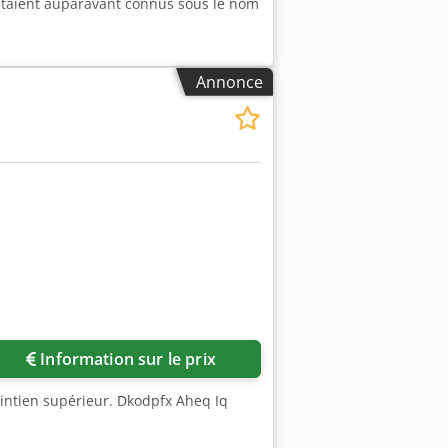
étaient auparavant connus sous le nom
Annonce
Demander plus d'images
Information sur le prix
aintien supérieur. Dkodpfx Aheq Iq