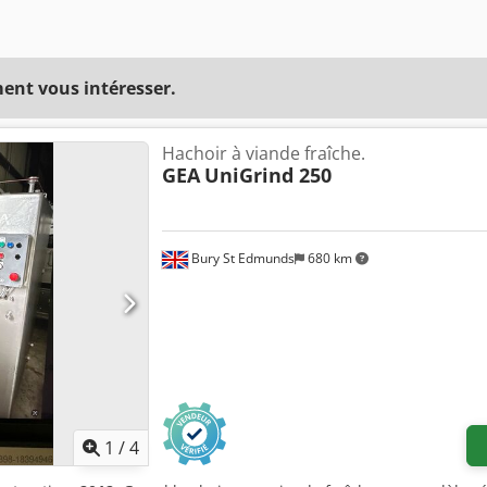
ent vous intéresser.
Hachoir à viande fraîche.
GEA
UniGrind 250
Bury St Edmunds
680 km
1
/
4