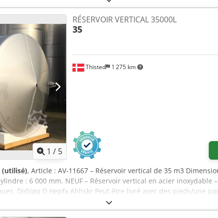
RÉSERVOIR VERTICAL 35000L
35
Thisted
1 275 km
1
/
5
(utilisé)
, Article : AV-11667 – Réservoir vertical de 35 m3 Dimensi
ylindre : 6 000 mm. NEUF – Réservoir vertical en acier inoxydable 
ques. Djdjigq D Hepfx Ahhskr Peut être livré avec des pieds/une jupe
plaques trapézoïdales en option. AISI 316.