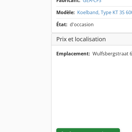
Fabricant:
GEA-CFS
Modèle:
Koelband, Type KT 3S 6
État:
d'occasion
Prix et localisation
Emplacement:
Wulfsbergstraat 