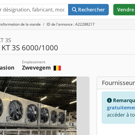
Rechercher
Vendre
nsformation de la viande
ID de l'annonce : A22288217
KT 3S
 KT 3S 6000/1000
Emplacement
asion
Zwevegem
Fournisseur
Remarqu
gratuiteme
accéder à to