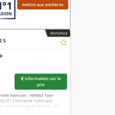
mettre aux enchères
Annonce
2 S
Information sur le
prix
rselle Fabricant : HERMLE Type :
 : 65 071 Commande numérique :
0 x 500 mm Plage de vitesses : 20 –
 palpage de la pièce) Dispositif de