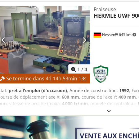
ainsi que d'autres fabricants renommés en stock ! N'hésitez pas à 
Fraiseuse
HERMLE
UWF 90
Hessen
645 km
1
/
4
Se termine dans
4
d
14
h
53
min
12
s
État:
prêt à l'emploi (d'occasion)
, Année de construction:
1992
, Fo
course de déplacement axe X:
600 mm
, course de l’axe Y:
400 mm
,
mm
, vitesse de broche (max.):
4 000 tr/min
, modèle de contrôleur:
– vente garantie au prix le plus élevé ! Credpfx Aezpxfhokcof DÉTA
mm Course de l’axe Y : 400 mm Course de l’axe Z : 420 mm Vitesse d
000 tr/min Type de fixation d’outil : SK 40 Distance entre la broche
broche au niveau du palier avant : 55 mm DÉTAILS DE LA MACHIN
407 ÉQUIPEMENT Volant manuel Connexion réseau