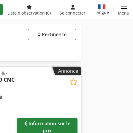
Langue
Liste d'observation
(0)
Se connecter
Menu
Pertinence
Annonce
elle
0 CNC
Information sur le
prix