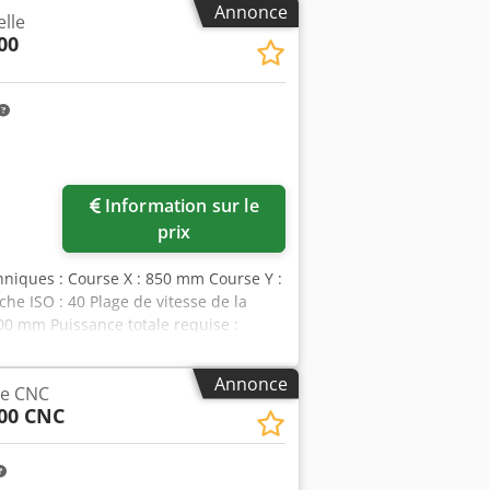
Annonce
elle
00
Demander plus
Information sur le
d'images
prix
chniques : Course X : 850 mm Course Y :
e ISO : 40 Plage de vitesse de la
 200 mm Puissance totale requise :
: 4,3 x 4,4 x 2,3 m avec commande CNC
ation d’outils *
Annonce
ge CNC
00 CNC