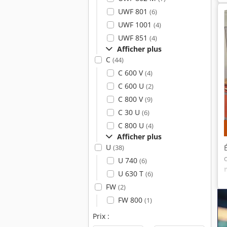
UWF 801
(6)
UWF 1001
(4)
UWF 851
(4)
Afficher plus
C
(44)
C 600 V
(4)
C 600 U
(2)
C 800 V
(9)
C 30 U
(6)
C 800 U
(4)
Afficher plus
U
(38)
U 740
(6)
U 630 T
(6)
FW
(2)
FW 800
(1)
Prix :