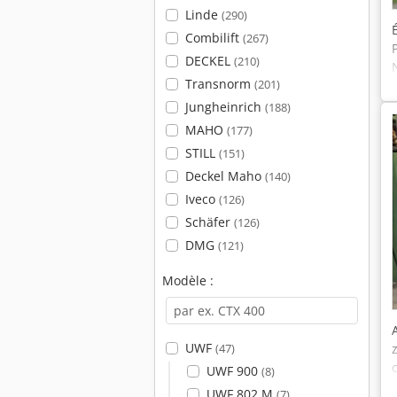
Linde
(290)
Combilift
(267)
DECKEL
(210)
Transnorm
(201)
Jungheinrich
(188)
MAHO
(177)
STILL
(151)
Deckel Maho
(140)
Iveco
(126)
Schäfer
(126)
DMG
(121)
Modèle :
UWF
(47)
UWF 900
(8)
UWF 802 M
(7)