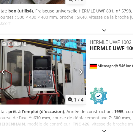
État:
bon (utilisé)
, Fraiseuse universelle HERMLE UWF 801, n° 579
courses : 500 × 430 × 400 mm, broche : SK40, vitesse de la broche 
Akcorf
HERMLE UWF 1002
HERMLE
UWF 10
Allemagne
546 km
1
/
4
État:
prêt à l'emploi (d'occasion)
, Année de construction:
1995
, co
course de l’axe Y:
630 mm
, course de déplacement axe Z:
500 mm
,
HEIDENHAIN
, modèle de contrôleur:
TNC 426
, vitesse de broche (m
Cette machine HERMLE UWF 1002 H à 3 axes a été fabriquée en 1995