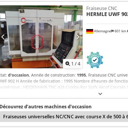
fraisage vertical et horizontal Mandrin de perçage Système de refr
Fraiseuse CNC
Poids : 4 000 kg Dimensions de la machine : L x l x H, environ : 3 9
HERMLE
UWF 90
Allemagne
601 km
1
/
4
État:
d'occasion
, Année de construction:
1995
, Fraiseuse CNC unive
UWF 902 H Année de fabrication : 1995 Nombre d’heures de fonct
numérique : HEIDENHAIN TNC 426 Crodov Rpr Sjpfx Akcof Courses X
rotative : 900 x 458 mm Palpeur 3D Renishaw Plage de vitesses : de 2
SK 40 Réservoir de liquide de refroidissement Puissance du moteur 
Dimensions de la machine (L x l x H) approximatives : 2 950 x 2 20
Découvrez d'autres machines d'occasion
Fraiseuses universelles NC/CNC avec course X de 500 à