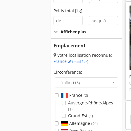
Poids total [kg]:
-
Afficher plus
Emplacement
Votre localisation reconnue:
France
(modifier)
Circonférence:
Illimité
(115)
France
(2)
Auvergne-Rhône-Alpes
(1)
Grand Est
(1)
mco
Emco 320
Fraiseuse Universelle
Uwf
Allemagne
(94)
Pays-Bas