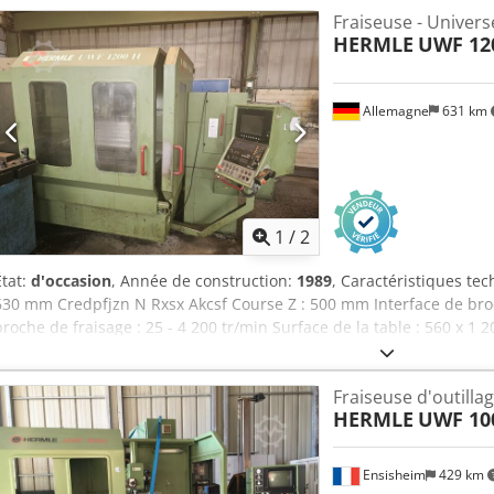
Fraiseuse - Univers
HERMLE
UWF 12
Allemagne
631 km
1
/
2
État:
d'occasion
, Année de construction:
1989
, Caractéristiques te
630 mm Credpfjzn N Rxsx Akcsf Course Z : 500 mm Interface de broch
broche de fraisage : 25 - 4 200 tr/min Surface de la table : 560 x 1
15 kW Poids de la machine (environ) : 4 t Encombrement (environ) 
HEIDENHAIN TNC 415 Convoyeur à copeaux différents systèmes de fix
Fraiseuse d'outilla
HERMLE
UWF 10
Ensisheim
429 km