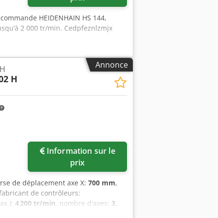
8, commande HEIDENHAIN HS 144,
jusqu’à 2 000 tr/min. Cedpfeznlzmjx
Annonce
 H
02 H
Information sur le
prix
urse de déplacement axe X:
700 mm
,
 fabricant de contrôleurs:
ax.):
4 200 tr/min
, nombre d'axes:
3
,
. Elle dispose d'une course de 700