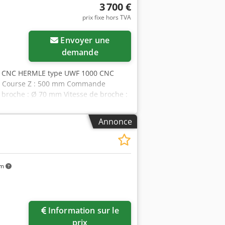
3 700 €
prix fixe hors TVA
Envoyer une
demande
age CNC HERMLE type UWF 1000 CNC
mm Course Z : 500 mm Commande
broche : Ø 70 mm Vitesse de broche :
au vertical : 100 mm Tête inclinable
Annonce
1
km
Information sur le
prix