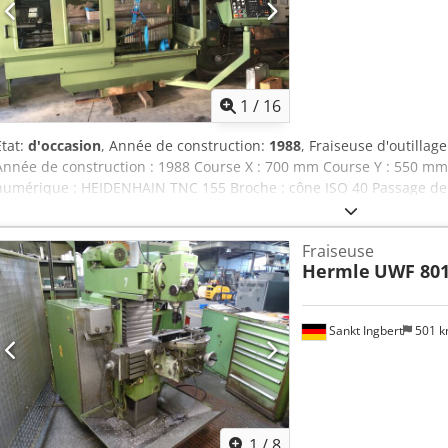
1
/
16
État:
d'occasion
, Année de construction:
1988
, Fraiseuse d'outill
Année de construction : 1988 Course X : 700 mm Course Y : 550 
numérique : HEIDENHAIN TNC 155 Broche : cône ISO 40 Passage de 
de 25 à 3150 t/min. Surface table : 1000 x 500 mm Course du fourre
Crjdezm Sphopfx Akcsf Moteur de broche : 6,9 kW Poids : 3,3 T
Fraiseuse
Hermle
UWF 80
Sankt Ingbert
501 
1
/
8