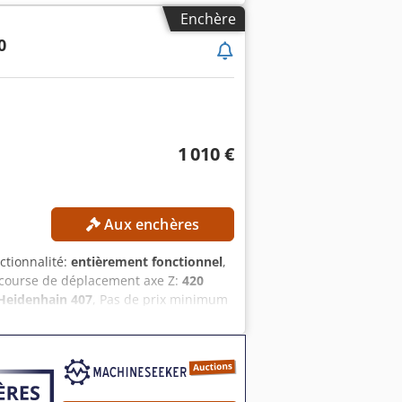
nous contacter.
Enchère
0
1 010 €
Aux enchères
nctionnalité:
entièrement fonctionnel
,
 course de déplacement axe Z:
420
Heidenhain 407
, Pas de prix minimum
ILS TECHNIQUES Course de l’axe X : 600
e rotation maximale de la broche : 4
 et la table : 127–567 mm Diamètre de la
E Commande numérique : Heidenhain