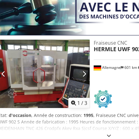
Fraiseuse CNC
HERMLE
UWF 90
Allemagne
601 km
1
/
3
État:
d'occasion
, Année de construction:
1995
, Fraiseuse CNC unive
UWF 902 S Année de fabrication : 1995 Heures de fonctionnement
HEIDENHAIN TNC 426 Crodpfx Akev Rxa Sjcsf Course X/Y/Z : 600 x 45
6 300 tr/min. Interface pour outils : SK 40 Palpeur 3D M & H (pour le