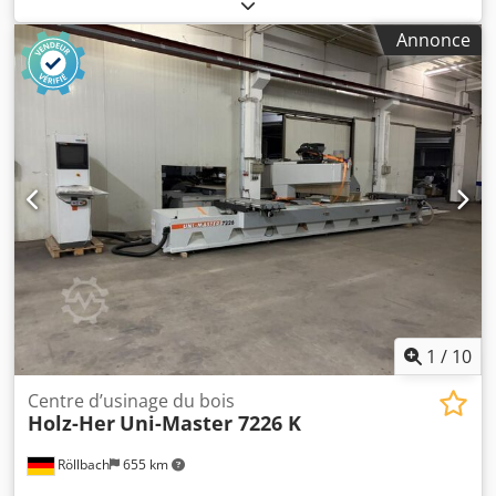
2600 Peut être visité en cours de fonctionnement.
initiale = 70 mm Longueur maximale de la mèche = 70 mm
Formation possible sur demande - Introduction
Annonce
et diamètre de la queue = 10 mm. Toutes les broches sont
automatique des panneaux Chedpfxeu H Uqcj Am Hsa -
entraînées individuellement et peuvent être sélectionnées.
Table élévatrice 2600 x 6000 Agrégats - SPM-FF6-23U
1 scie à chant – dans la direction X Diamètre maximal de la
Fraiseuse à doigts 6 Kw max. 23170 rpm - SPM-KSK3
lame de scie : 120 mm É
Agrégat de scie circulaire 4 axes 3 kW-lame de scie 220mm
- SPM-5F Agrégat de fraisage 5 axes 6,0 kW (moteur spécial
24.000 tr/min - agg. 5 axes) - SPM-IJ Système d'inscription à
l'encre - InkJet HP-System Dépose des pièces - SPM-SHP-
6000 Table élévatrice spéciale Réception des plaques 2600
x 6000 - Sécurisation d'accès zone de déchargement
1
/
10
Centre d’usinage du bois
Holz-Her
Uni-Master 7226 K
Röllbach
655 km