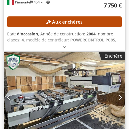
Piemonte
464 km
7 750 €
Aux enchères
État:
d'occasion
, Année de construction:
2004
, nombre
d'axes:
4
, modèle de contrôleur:
POWERCONTROL PC85
,
largeur de travail:
1 220 mm
, vitesse de broche de fraisage
(max.):
24 000 tr/min
, longueur de travail:
3 250 mm
,
Enchère
DÉTAILS TECHNIQUES Zone de travail, axe X : 3 250 mm
Zone de travail, axe Y : 1 220 mm Nombre de zones de
travail : 2 Type de table : table à supports et rails Nombre
de supports à ventouses : 6 Nombre d’axes commandés : 4
Nombre d’unités de perçage : 1 Nombre de broches de
fraisage : 1 Nombre d’unités de rainurage : 1 Unité de
perçage Position : en haut Broches de perçage verticales :
12 Broches de perçage horizontales, axe X : 4 Broches de
perçage horizontales, axe Y : 2 Nombre total de broches de
perçage : 18 Broche de fraisage Position : en haut Axes
commandés : 4 Puissance du moteur : 12 kW Vitesse de
rotation : 24 000 tr/min Refroidissement : refroidissement