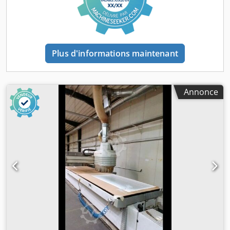
Avec broche de fraisage électrique de 9,2 kW avec
logement ISO 30 - Avec axe C - Avec tête d'angle - Avec
changeur d'outil à 12 postes - Avec poste de changement
d'outil pour les têtes d'angle - Avec pompe à vide de 80 à
100 m³/h - Puissance totale connectée : 16 kW - Pression
Plus d'informations maintenant
d'air : 6 bars Chjdpozk Nz Asfx Am Hja - Consommation
d'air comprimé : 210 NL/m - Raccord d'aspiration : 250 mm
- Débit d'aspiration : 5300 m³/h - Vitesse d'aspiration : 30
m/s - Dimensions : 5940 x 3800 x 2510 mm - Poids : 3700 kg
Annonce
Disponibilité : à court terme Emplacement : 63934 Röllbach