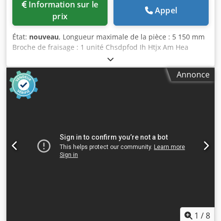
Information sur le
Appel
prix
État:
nouveau
, Longueur maximale de la pièce : 5 150 mm
Broche de fraisage : 1 unité Chsdpfod Ih Htjx Am Hea
Moteur principal : 16 kW Système de commande : Beckhoff
CNC Nombre d’axes : 5 Centre d’usinage CNC Masterwood
Annonce
Project 385 WL, MACHINE NEUVE La solution polyvalente
pour : Fenêtres, arcades et portes Aménagement intérieur
Murs-rideaux Usinage 5 axes de toutes sortes Description
détaillée dans le fichier PDF ci-joint ! POINTS FORTS : -
Zone de travail : X = 5 150 mm ; Y = 1 500 mm ; Z = 200 mm
- 1 broche haute performance à 5 axes, 16 kW, montée sur
double palier avec porte-outil HSK 63 F - Tête de perçage
fixe avec 19 broches avec 7 broches de perçage verticales
sélectionnables individuellement dans la direction X avec 6
broches de perçage verticales sélectionnables
individuellement dans la direction Y avec 2 broches de
perçage horizontales doubles dans la direction X et 1
broche de perçage horizontale double dans la direction Y
Unité de sciage intégrée dans la tête de perçage -
1
/
8