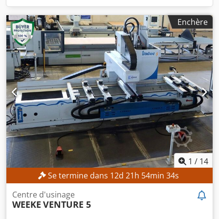
Enchère
1
/
14
Se termine dans
12
d
21
h
54
min
31
s
Centre d'usinage
WEEKE
VENTURE 5