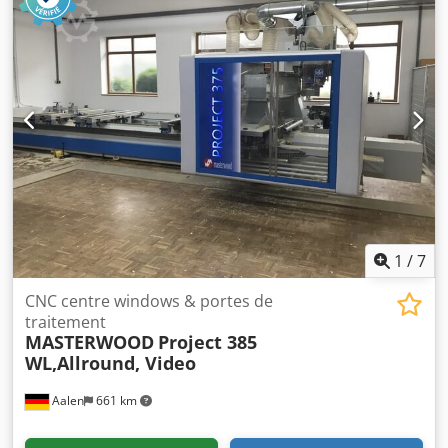
travail pour maintenir la pièce en cours de traitement N° 1
électrobroche à 5 axes, 10 KW, avec changement d'outil
automatique, cônes type Hsk F63 Tête d'alésage à 24
broches comme suit : N. 12 broches verticales à axe Y N. 6
broches verticales à axe X N. 4 broches horizontales axe Y
N. 2 broches horizontales à axe X Système de changement
d'outil automatique à 18 positions - positionné à l'arrière
de la machine Système de protection et de sécurité
frontale avec tapis et filets périmétriques Système de
lubrification automatique Système de climatisation pour le
tableau Pompe à vide n°1 Csdpfx Aowwiybsm Hjha
1
/
7
CNC centre windows & portes de
traitement
MASTERWOOD
Project 385
WL,Allround, Video
Aalen
661 km