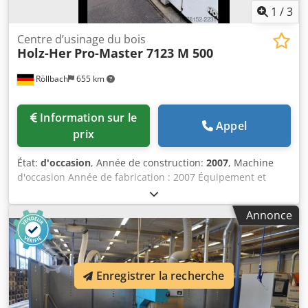
1
/
3
Centre d’usinage du bois
Holz-Her
Pro-Master 7123 M 500
Röllbach
655 km
Information sur le
Appel
prix
État:
d'occasion
, Année de construction:
2007
, Machine
d'occasion Année de fabrication : 2007 Équipement et
données techniques : Installation de nesting avec table à
trame Dimensions d’usinage : - X : 5000 mm - Y : 1240 mm -
Annonce
Z : 135 mm Courses des axes : - X : 5665 mm - Y : 1650 mm
- Z : 325 mm avec unité de fraisage 7933 : - Moteur 11 kW
(S6) - HSK 63 - refroidie à l’eau avec axe C avec changeur
d’outils rotatif 18 positions avec pompe à vide 250 m³ avec
Enregistrer la recherche
commande manuelle avec lubrification centralisée avec
système de lubrification à quantité minimale Csdpfx Aszk
Nvgem Hsha Disponibilité : à court terme Emplacement :