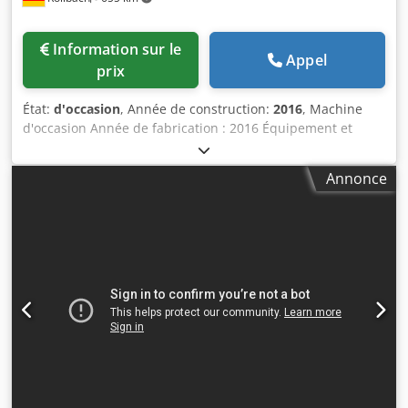
Information sur le
Appel
prix
État:
d'occasion
, Année de construction:
2016
, Machine
d'occasion Année de fabrication : 2016 Équipement et
données techniques : - Électricité 3 x 400 V 50 / 60 Hz -
Broche électrique à 5 axes, orientable, de 12 kW (S6) HSK
Annonce
F63 - 24 000 tr/min Csdpfx Aszlbpbjm Heha - Roulements
en céramique avec refroidissement par liquide et hotte
d’aspiration à réglage en hauteur en continu, commandée
par moteur électrique. - Puissance nominale totale à
environ 12 000 tr/min - Vitesse : 1000 - 24 000 tr/min -
Entraînement : moteur triphasé à courant alternatif
contrôlé par onduleur - Sens de rotation : droite/gauche -
2 raccords pour air comprimé, commandés - Interface
pour les modules - Poids de l’outil (usinage) : 6 kg -
Diamètre maximum de la lame de scie : 350 -
Refroidissement de la broche : refroidissement par liquide
- Hotte d’aspiration à réglage en continu - Profit H350