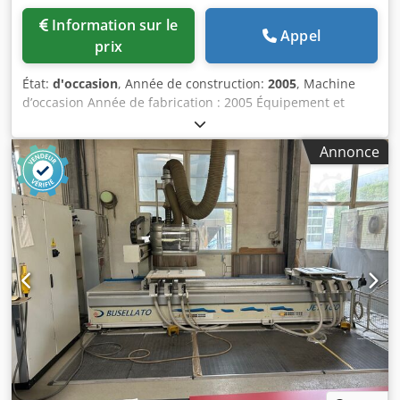
Information sur le
Appel
prix
État:
d'occasion
, Année de construction:
2005
, Machine
d’occasion Année de fabrication : 2005 Équipement et
caractéristiques techniques : - Machine de base 555 -
Dimensions d’usinage pour contour : - X = 3514 mm - Y =
Annonce
1544 mm Chjdpfozk N Hlox Am Hja - Dimensions d’usinage
max. : - X = 3868 mm - Y = 1746 mm - Z = 325 mm - Table
d’usinage avec 8 consoles, serrage pneumatique - Unité de
perçage 7968 : - 18 broches de perçage verticales avec un
pas de 32 mm - 12 sur l’axe X et 6 sur l’axe Y -
Interrogeables individuellement - Arrangées en forme de T
- Diamètre de perçage max. 35 mm (en fonction de
l’épaisseur de la pièce) - Course de sortie de la broche : 70
mm - Sens de rotation : alternance droite/gauche - n= 4725
tr/min, réglable en continu - 2 unités de perçage
horizontal sur l’axe X, 1 unité sur l’axe Y - Unité de sciage
7946 : - Moteur : 3,5 kW - Pivotement pneumatique à 90° -
n = 5300 tr/min - Porte-outil : A Ø = 200mm, I Ø = 30mm, B