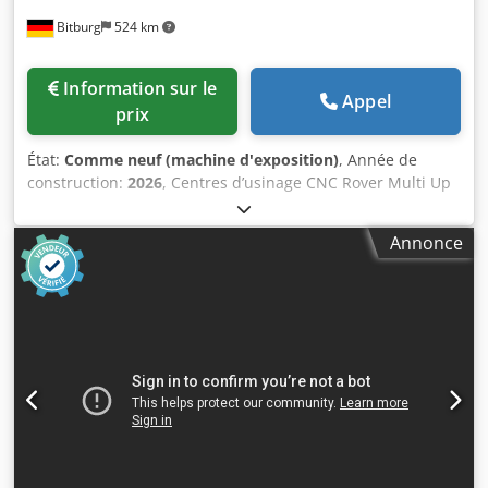
Bitburg
524 km
Information sur le
Appel
prix
État:
Comme neuf (machine d'exposition)
, Année de
construction:
2026
, Centres d’usinage CNC Rover Multi Up
M C S Aire de travail * : X = 3280 mm ; Y = de 1580 à 1660
mm, selon les conditions d’usinage Z = 200 mm – unité
Annonce
d’usinage 5 axes et unité de perçage, avec modules à vide
H = 74 mm Z = 245 mm – unité d’usinage 5 axes et unité de
perçage, avec modules à vide H = 29 mm Passage des
pièces * : Y = 1900 mm Courses des axes * : X = 3706 mm ;
Y = 2294 mm ; Z1 = 515 mm ; Z2 = 371 mm SYSTÈME À VIDE
Subdivision du système à vide en 2 zones de travail et 2
zones de serrage en X. SYSTÈME D’AIDE AU VIDE – 2 zones
Permet le serrage des pièces par gabarits à vide.
Télécommande RM850 Rover Multi Up M C S Panel – Table
multifonction standard Configuration 2 Compatible avec le
magasin à outils rotatif 16 positions et le magasin latéral