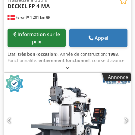
DECKEL
FP 4 MA
Farum
1 281 km
Information sur le
Appel
prix
État:
très bon (occasion)
, Année de construction:
1988
,
Fonctionnalité:
entièrement fonctionnel
, course d'avance
axe X:
485 mm
, course d'alimentation axe Y:
385 mm
,
course d'avance axe Z:
380 mm
, vitesse de broche (max.):
Annonce
3 150 tr/min
, Dimensions de la table 795 x 460 mm
Mouvement longitudinal 485 mm Csdpfx Apewffzkjnjha
Mouvement transversal 385 mm Mouvement vertical 380
mm Course de la broche 80 mm Vitesse de broche 0 - 3
150 tr/min Cône de broche horizontal ISO 40 Cône de
broche vertical ISO 40 Contrôle CONTOUR 2