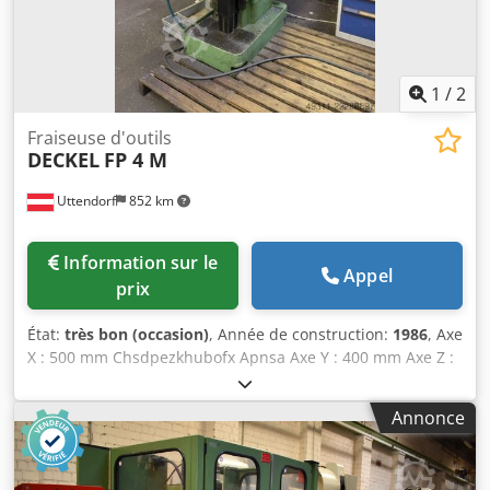
machine Manuel d'utilisation
1
/
2
Fraiseuse d'outils
DECKEL
FP 4 M
Uttendorf
852 km
Information sur le
Appel
prix
État:
très bon (occasion)
, Année de construction:
1986
, Axe
X : 500 mm Chsdpezkhubofx Apnsa Axe Y : 400 mm Axe Z :
400 mm Interface pour outil : SK 40 Puissance du moteur :
8,1 kW Comprend : affichage numérique Heidenhain à 3
Annonce
axes Comprend : divers outils Comprend : étau de
machine Comprend : table pivotante Comprend : tête de
fraisage angulaire supplémentaire