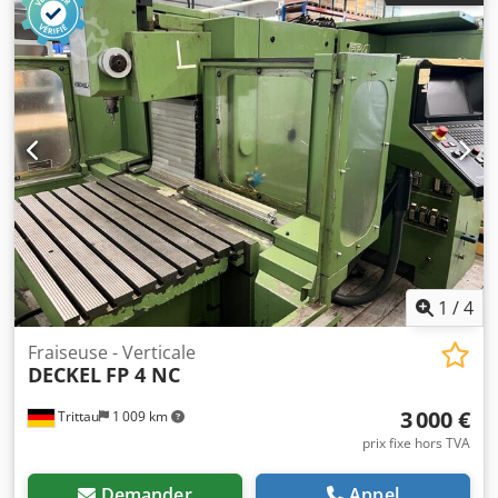
représentés ne font partie de la livraison que s’ils sont
mentionnés dans les informations complémentaires. Sous
réserve de modifications et d’erreurs dans les données et
indications techniques ainsi que de vente préalable !
1
/
4
Fraiseuse - Verticale
DECKEL
FP 4 NC
3 000 €
Trittau
1 009 km
prix fixe hors TVA
Demander
Appel