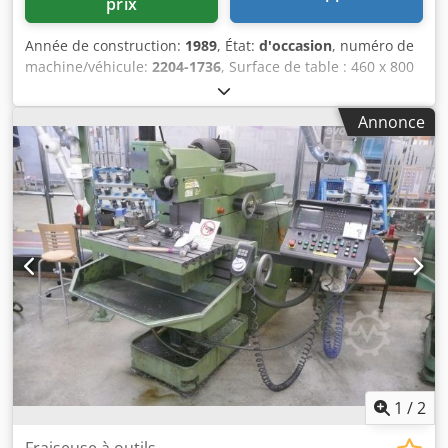
prix
Année de construction:
1989
, État:
d'occasion
, numéro de
machine/véhicule:
2204-1736
, Surface de table : 460 x 800
mm Course en X : 485 mm Codpfxoclli Uo Apnjha Course
en Y : 385 mm Course en Z : 380 mm Course de la broche :
Annonce
environ 70 mm (réglage manuel) Vitesses de broche : 50 -
3150 tr/min Avances réglables par paliers : 2 - 1000
mm/min Vitesse de déplacement rapide : 2 m/min
Puissance électrique : 3,7/4,4 kW Encombrement : 2100 x
1650 x 1730 mm Poids : 1850 kg
1
/
2
Fraiseuse à outils