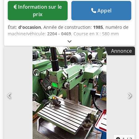
Information sur le
Appel
prix
État:
d'occasion
, Année de construction:
1985
, numéro de
machine/véhicule:
2204 - 0469
, Course en X : 580 mm
Course en Y : 400 mm Course en Z : 450 (390*) mm
Dimensions de la table : 460 x 800 mm Plage de vitesses de
Annonce
la broche : 40 - 4 000 tr/min Plage d’avance :
2 - 3 600 mm/min Avance : 4,0 m/min Type de mandrin :
SK 40 Encombrement approximatif : 3,0 x 2,10 x 2,10 m
Codpfx Apecxxwajnoha Puissance du moteur de broche :
4,0 kW Commande : Contour 2 Fraiseuse à commande
numérique (CNC) avec commande Contour 2, tête verticale
pivotante de +/- 90° avec course de la broche de 80 mm,
broche horizontale, avances et déplacements rapides sur
3 axes, serrage hydraulique de l’outil, pupitre mobile,
volant électronique, lubrification centralisée automatique,
système de refroidissement, arrêt d’urgence de sécurité,
bac à copeaux, armoire électrique séparée. La machine est
en bon état.