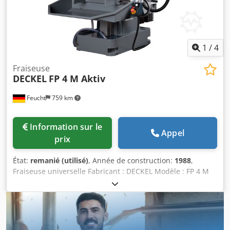
1
/
4
Fraiseuse
DECKEL
FP 4 M Aktiv
Feucht
759 km
Information sur le
Appel
prix
État:
remanié (utilisé)
, Année de construction:
1988
,
Fraiseuse universelle Fabricant : DECKEL Modèle : FP 4 M
Aktiv Année de fabrication : 1988 – remise à neuf, repeinte
RAL 7035 gris clair / RAL 7012 gris basalte RAL 5008 gris-
bleu N° de machine : 2203-7097 Avec garantie Contrôle
géométrique avec protocole de contrôle Accessoires :
Csdpfolfc U Dsx Apneha - Affichage numérique à 3 axes