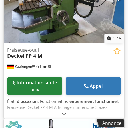
tête verticale pivotante de +/- 90° avec course du mandrin
de 80 mm, broche horizontale, avances et déplacements
rapides sur 3 axes, serrage hydraulique des outils, pupitre
mobile, éclairage de la machine, lubrification centrale
automatique, système de refroidissement, arrêt d’urgence
de sécurité, bac à copeaux, armoire électrique séparée. La
machine est en bon état.
1
/
5
Fraiseuse-outil
Deckel
FP 4 M
Kaufungen
781 km
Information sur le
Appel
prix
État:
d'occasion
, Fonctionnalité:
entièrement fonctionnel
,
Fraiseuse Deckel FP 4 M Affichage numérique 3 axes
Heidenhain Zone de travail : 500 x 400 x 400 mm Puissance
d'entraînement : 4 kW Table fixe 800 x 460 mm Bac à
Annonce
copeaux Cône de broche SK 40 Plage de vitesse n 50-2500