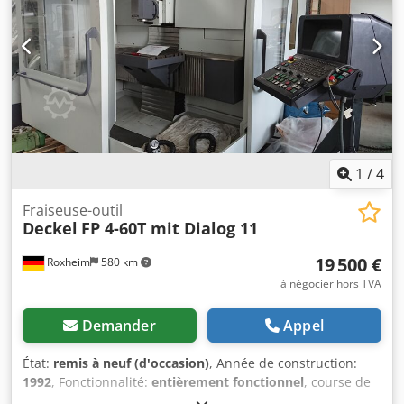
1
/
4
Fraiseuse-outil
Deckel
FP 4-60T mit Dialog 11
19 500 €
Roxheim
580 km
à négocier hors TVA
Demander
Appel
État:
remis à neuf (d'occasion)
, Année de construction:
1992
, Fonctionnalité:
entièrement fonctionnel
, course de
déplacement axe X:
600 mm
, course de l’axe Y:
500 mm
,