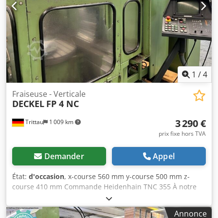
1
/
4
Fraiseuse - Verticale
DECKEL
FP 4 NC
3 290 €
Trittau
1 009 km
prix fixe hors TVA
Demander
Appel
État:
d'occasion
, x-course 560 mm y-course 500 mm z-
course 410 mm Commande Heidenhain TNC 355 À notre
avis, la machine est en bon état d’occasion et peut être
inspectée sous tension sur rendez-vous. Cedpozq Hllofx
Annonce
Apnjha Les accessoires, outils et dispositifs de serrage