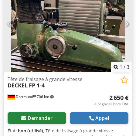
1
/
3
Tête de fraisage à grande vitesse
DECKEL
FP 1-4
2 650 €
Dortmund
706 km
à négocier hors TVA
Demander
Appel
État:
bon (utilisé)
, Tête de fraisage à grande vitesse