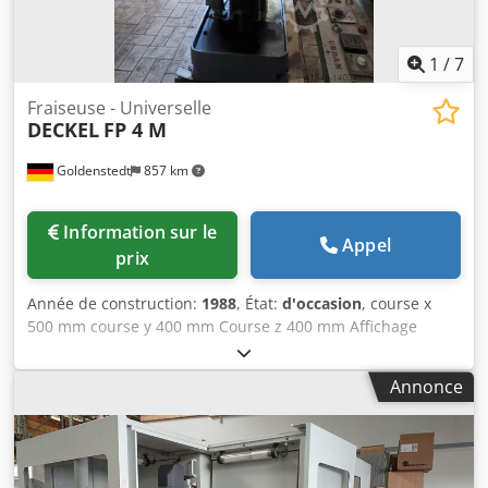
1
/
7
Fraiseuse - Universelle
DECKEL
FP 4 M
Goldenstedt
857 km
Information sur le
Appel
prix
Année de construction:
1988
, État:
d'occasion
, course x
500 mm course y 400 mm Course z 400 mm Affichage
numérique Heidenhain 3 axes Fixation de la broche SK 40
Vitesses de broche 50 - 2500 tr/min Dimensions de la table
Annonce
650 x 375 mm Poids de la machine env. 1,5 t Dimensions
env. mm Chjdsqpl Uqopfx Apnja Table pivotante et
basculante universelle Graissage centralisé Dispositif
d'arrosage