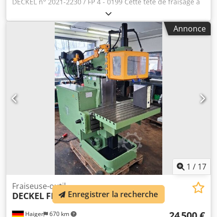
DECKEL n° 2021-2230 / FP 4 - 0199 Cette tête de fraisage à
grande vitesse convient à un DECKEL FP 1 / 2 / 3 / 4.
Lorsqu'il est utilisé sur un FP 1, une plaque intermédiaire
Annonce
est nécessaire. Chedpfx Aswg Rybopnsa Porte-broche SK
40 Plage de vitesse de broche 40 - 2000 + 125 - 6300
tr/min. Réglage de la plume Machines-outils Siegfried Volz
Rue Rüschebrink 151-153 DE - 44143 Dortmund - Wambel
1
/
17
Fraiseuse-outil
Enregistrer la recherche
DECKEL
FP 4 MK
24 500 €
Haiger
670 km