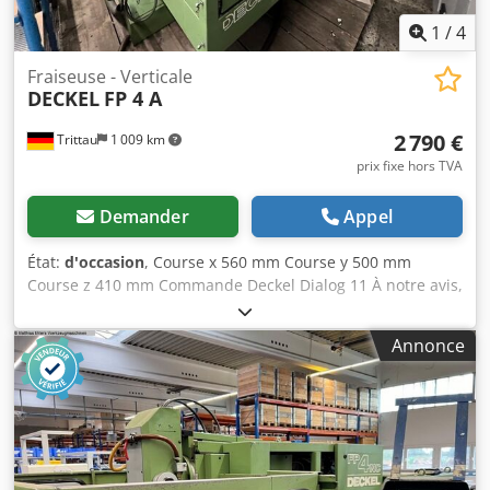
1
/
4
Fraiseuse - Verticale
DECKEL
FP 4 A
2 790 €
Trittau
1 009 km
prix fixe hors TVA
Demander
Appel
État:
d'occasion
, Course x 560 mm Course y 500 mm
Course z 410 mm Commande Deckel Dialog 11 À notre avis,
la machine est en bon état d’occasion et peut être vue sous
tension sur rendez-vous. Les accessoires, outils et
Annonce
dispositifs de serrage illustrés ne sont inclus dans la
livraison que s'ils sont mentionnés dans les informations
complémentaires. Chedjzq Hlrjpfx Apnea Sous réserve de
modifications, d’erreurs dans les données techniques et
informations, ainsi que de vente intermédiaire !