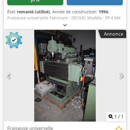
État:
remanié (utilisé)
, Année de construction:
1994
,
Fraiseuse universelle Fabricant : DECKEL Modèle : FP 4 MK
Aktiv Codpfofzbtmox Apnjha Année de fabrication : 1994 –
révisée, repeinte RAL 7035 gris clair / RAL 7012 gris basalte
Annonce
RAL 5008 gris-bleu N° de série : 2203-8668 Avec garantie
Contrôle géométrique avec protocole de test Accessoires : -
Affichage numérique à 3 axes HEIDENHAIN TNC 113 - Table
universelle 660 x 380 mm (rainure en T : 14 mm) - Tête de
fraisage verticale SK 40 avec serrage hydraulique d’outil
DIN 2080 - Bac à copeaux - Lubrification centralisée,
électrique - Installation de liquide de refroidissement -
Manuel d’utilisation - d’occasion, vendu en l’état -
1
/
1
Fraiseuse universelle