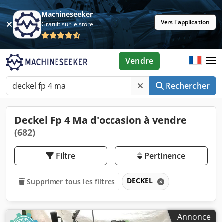
Machineseeker
Vers l'application
Gratuit sur le store
Vendre
Rechercher
Deckel Fp 4 Ma d'occasion à vendre
(682)
Filtre
Pertinence
DECKEL
Supprimer tous les filtres
Annonce