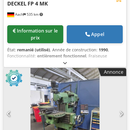
DECKEL
FP 4 MK
Aach
535 km
Information sur le
Appel
prix
État:
remanié (utilisé)
, Année de construction:
1990
,
Fonctionnalité:
entièrement fonctionnel
, Fraiseuse
universelle à outils DECKEL FP 4 MK Avec affichage
numérique actif 3 axes Heidenhain TNC 113 Année de
Annonce
fabrication : 1990 Courses : X 500 Y 400 Z 400 mm Plage de
vitesses : 50 – 2500 tr/min Accessoires inclus :
Chedpfeyycagjx Apnoa Table angulaire fixe 800 mm x 460
mm surface de bridage Tête de fraisage verticale
déplaçable Broche de perçage extensible Avance en
continu via potentiomètre Serrage hydraulique des outils
Étau hydraulique GRESSEL 125 mm Différents porte-fraises
cône SK 40 Enceinte de protection anti-projections Pompe
de graissage centralisée automatique pour axes X, Y, Z
Éclairage machine Dispositif de refroidissement 4 pieds de