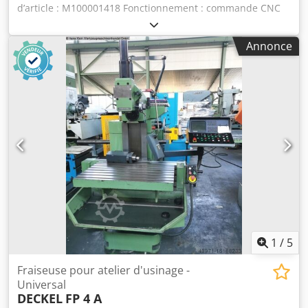
d’article : M100001418 Fonctionnement : commande CNC
sans volants mécaniques Type de commande : commande
CNC à trajectoire DECKEL Contour 3 Vitesse de rotation :
Annonce
63 - 3 150 tr/min Codezfpicopfx Apnsha Avance : 2 -
3 000 mm/min, réglable en continu Avance rapide :
3 000 mm/min Puissance : 4,4 kW Poupée : poupée
extensible verticale de 80 mm, SK40 Système de serrage :
DIN 2080 ou DIN 69872 Axes : X/Y/Z 485/385/380 mm Table
rotative : table rotative fixe de 800 x 460 mm, charge
maximale : 400 kg Système de serrage hydromécanique
SK40 avec boulon de serrage DIN 2080 ou DIN 69872
Broche verticale et horizontale Tête de fraisage pivotante
manuellement +/- 90 degrés Programmation : DECKEL
Contour 3 – Programmation guidée par dialogue avec de
nombreux cycles d’usinage.
1
/
5
Fraiseuse pour atelier d'usinage -
Universal
DECKEL
FP 4 A