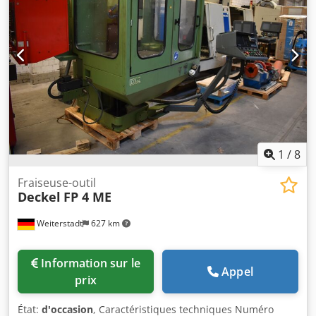
1
/
8
Fraiseuse-outil
Deckel
FP 4 ME
Weiterstadt
627 km
Information sur le
Appel
prix
État:
d'occasion
, Caractéristiques techniques Numéro