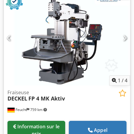
tr/min Codpfxsy Awz Rs Apnsha Avances 8-630 mm/min
Avance rapide 1,3 m/min Encombrement env. 2 x 2 x 2 m
Poids env. 1650 kg
1
/
4
Fraiseuse
DECKEL
FP 4 MK Aktiv
Feucht
759 km
Information sur le
Appel
prix