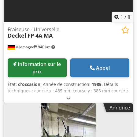
1
/
8
Fraiseuse - Universelle
Deckel
FP 4A MA
Allemagne
940 km
Information sur le
Appel
prix
État:
d'occasion
, Année de construction:
1985
, Détails
techniques : course x : 485 mm course y : 385 mm course z
: 380 mm Commande : Contour 1 commande de
contournage Fixation de la broche ISO : SK 40 Tête de
Annonce
broche pivotante à gauche et à droite : 90° °. Course du
fourreau : 80 mm Tête de fraisage réglable verticalement :
150 ( axe y) mm Plage de vitesse de rotation : broche
verticale : 50 - 2.500 / 18 step tr/min Avance: : X/Y/Z : 2 -
1000 steples mm/min Vitesse d'avance rapide : X/Y/Z : 2000