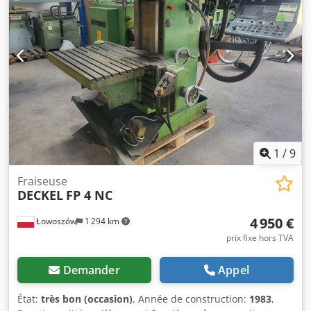
déplacement rapide : 4 m/min Encombrement : 2000 x
2150 x 2030 mm Poids : 2720 kg
1
/
9
Fraiseuse
DECKEL
FP 4 NC
4 950 €
Łowoszów
1 294 km
prix fixe hors TVA
Demander
Appel
État:
très bon (occasion)
, Année de construction:
1983
,