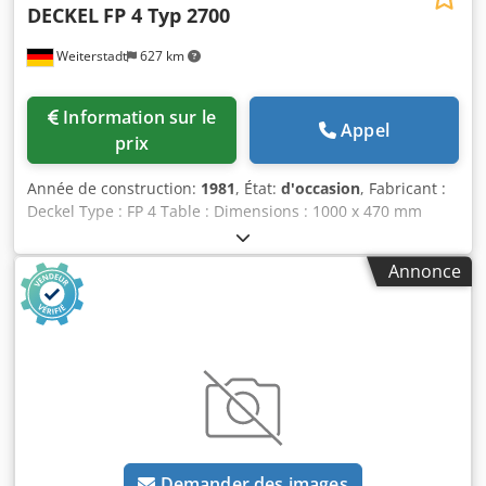
DECKEL
FP 4 Typ 2700
Weiterstadt
627 km
Information sur le
Appel
prix
Année de construction:
1981
, État:
d'occasion
, Fabricant :
Deckel Type : FP 4 Table : Dimensions : 1000 x 470 mm
Course longitudinal (axe X) : 700 mm Course transversal
(axe Y) : 400 mm Course vertical (axe Z) : 450 mm Portée de
Annonce
la broche : 50 - 450 mm Montage de la broche : ISO 40
Nombre de vitesses de broche : 18 Plage de vitesses de
broche : 31,5 - 1600 tr/min Nombre de vitesses de la
broche horizontale : 18 Plage de vitesses de la broche
horizontale : 31,5 - 1600 tr/min Poids de la machine : 2000
kg Avances (axes X, Y, Z) : 18 paliers, 10 - 500 mm/min
Accessoires : Tête de fraisage avec mandrin Cjdpfx Asihp U
Depnoha Table : 1000 x 470 mm
Demander des images