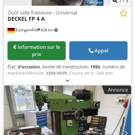
1
/
3
Outil salle fraiseuse - Universal
DECKEL
FP 4 A
Eislingen/Fils
628 km
Information sur le
Appel
prix
État:
d'occasion
, Année de construction:
1986
, numéro de
machine/véhicule:
2204-0929
, Course en X : 560 mm
Course en Y : 500 mm Course en Z : 450 / 390 mm Codpfx
Apecxxrisnoha Course du mandrin : 80 mm Avance : 2 -
Annonce
3 600 mm/min Surface de serrage de la table : 800 x
460 mm Vitesses de broche : 40 - 4 000 tr/min Montage de
broche ISO : ST40 Tête de broche pivotante à gauche et à
droite : +/- 90 ° Commande : Contour 2 Puissance totale
requise : 4,0 kW Poids de la machine (environ) : 2,8 t
Encombrement (environ) : 2,0 x 2,5 x 2,2 m Fraiseuse à
commande numérique (CNC) avec commande Contour 2,