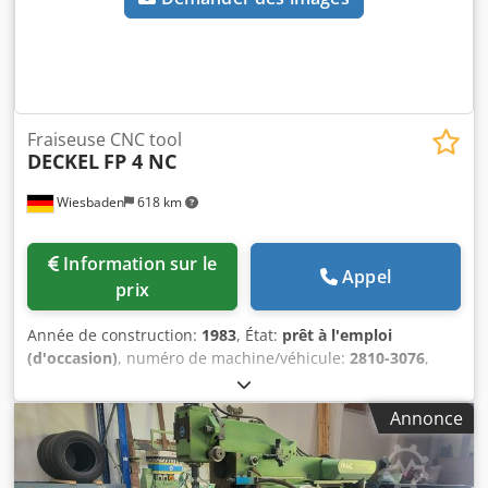
Fraiseuse CNC tool
DECKEL
FP 4 NC
Wiesbaden
618 km
Information sur le
Appel
prix
Année de construction:
1983
, État:
prêt à l'emploi
(d'occasion)
, numéro de machine/véhicule:
2810-3076
,
Surface de montage sur table : Course en X : 560 mm
Course en Y : 450 mm Course en Z : 450 mm Cedefnry
Annonce
Hepfx Apnjha Course de la broche : 80 mm Interface de
broche : SK 40 Vitesses de broche : 40 - 4000 tr/min
Avances réglables par paliers : 2 - 2000 mm/min Vitesse de