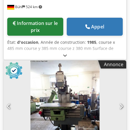
Bühl
524 km
Information sur le
Appel
prix
État:
d'occasion
, Année de construction:
1985
, course x
485 mm course y 385 mm course z 380 mm Surface de
serrage de la table 800 x 460 mm Logement de broche SK
40 Commande CONTOUR 1 Vitesses de broche 50 - 2500
Annonce
tr/min Avances 10 - 1000 mm/min Avance rapide 2 m/min
Chodpfx Aetqqllspnja Charge de la table 600 kg Course du
fourreau 80 mm Puissance totale requise 7,5 kW Poids de
la machine env. 2,0 t Dimensions L x l x H 2,4 x 1,7 x 1,98 m
Tête verticale avec serrage d'outil hydr. et fourreau
extensible, table fixe, dispositif d'arrosage - Déplacement
de X/Y/Z également possible par volants -