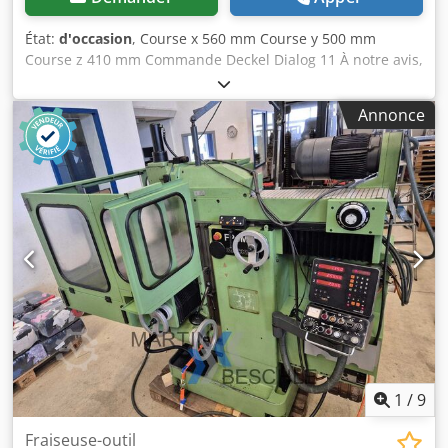
État:
d'occasion
, Course x 560 mm Course y 500 mm
Course z 410 mm Commande Deckel Dialog 11 À notre avis,
la machine est en bon état d’occasion et peut être vue sous
tension sur rendez-vous. Les accessoires, outils et
Annonce
dispositifs de serrage illustrés ne sont inclus dans la
livraison que s'ils sont mentionnés dans les informations
complémentaires. Codpfx Aozq Hk Uopnjha Sous réserve
de modifications, d’erreurs dans les données techniques et
informations, ainsi que de vente intermédiaire !
1
/
9
Fraiseuse-outil