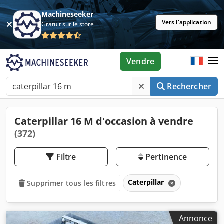
Machineseeker
Vers l'application
Gratuit sur le store
Vendre
Rechercher
Caterpillar 16 M d'occasion à vendre
(372)
Filtre
Pertinence
Caterpillar
Supprimer tous les filtres
Annonce