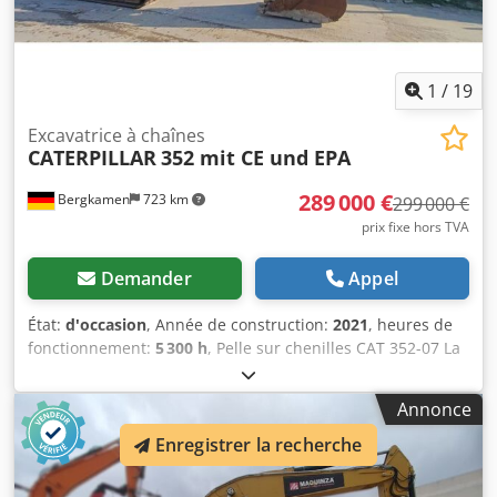
1
/
19
Excavatrice à chaînes
CATERPILLAR
352 mit CE und EPA
289 000 €
Bergkamen
723 km
299 000 €
prix fixe hors TVA
Demander
Appel
État:
d'occasion
, Année de construction:
2021
, heures de
fonctionnement:
5 300 h
, Pelle sur chenilles CAT 352-07 La
machine n'a que 5 300 heures de fonctionnement et est en
bon état Chodpfxsyy Hvxj Aiija Poids en ordre de marche
Annonce
env. 52 800 kg
Enregistrer la recherche