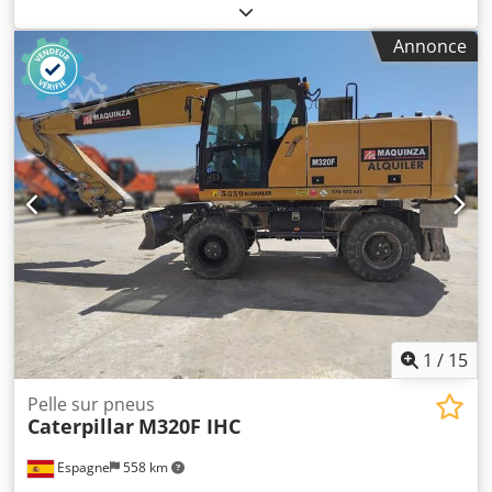
pourcentage
, Année de construction:
2015
, heures de
fonctionnement:
12 866 h
, Équipement:
cabine,
Annonce
climatisation
, CATERPILLAR 390FL ME Année de fabrication
: 2015 Heures de service : 12 866 h Cabine de protection
fermée Cjdoy U I Hbjpfx Aiisha Climatisation Radio Caméra
de recul Graissage centralisé Flèche standard Longueur du
balancier : 2,90 m Godet à roches avec lame, largeur 2,20
m Châssis porteur env. 60 % restant Patins de chaîne de
650 mm de large Moteur CAT C18 de 406 kW CE / EPA Poids
en service : 90 t.
1
/
15
Pelle sur pneus
Caterpillar
M320F IHC
Espagne
558 km