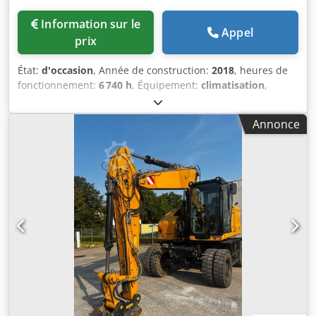
Information sur le
Appel
prix
État:
d'occasion
, Année de construction:
2018
, heures de
fonctionnement:
6 740 h
, Équipement:
climatisation
,
Commande: Roue Poids à vide: 20.000 kg Dimensions
(LxlxH): 892 x 255 x 332 cm Chedszku U Uopfx Aiija
Annonce