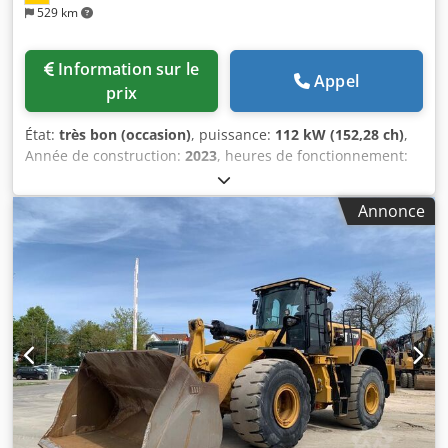
529 km
Information sur le
Appel
prix
État:
très bon (occasion)
, puissance:
112 kW (152,28 ch)
,
Année de construction:
2023
, heures de fonctionnement:
2 198 h
, Équipement:
cabine, climatisation
, CATERPILLAR
M317-07B Année de fabrication : 2023 Heures de
Annonce
fonctionnement : 2 198 heures Cabine fermée
Climatisation Radio Caméra de recul et caméras latérales
Flèche à extension variable Bras : 2,50 m Circuit
hydraulique complet (pour marteau, grappin, cisaille)
Système de changement rapide OQ70/55 1 godet Système
de lubrification centralisée Taille des pneus : 10.00-20,
usure d'environ 40 % Cedpfx Aoyi Tp Neiisha Support de
lame Moteur de 112 kW Conforme aux normes CE Poids en
ordre de marche : 18,4 tonnes.