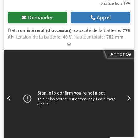
prix fixe hors TVA
Demander
Appel
État:
remis à neuf (d'occasion)
, capacité de la batterie:
775
Ah
, tension de la batterie:
48 V
, hauteur totale:
782 mm
,
longueur totale:
1 220 mm
, largeur totale:
424 mm
,
Batterie de chariot élévateur testée pour votre chariot -
Annonce
48V 5PZS 775AH - DIN C + 1 an de garantie + Système
d’aquamatique inclus + Inclus : déchargeur terminal &
connecteur REMA 320 (d’autres connecteurs peuvent être
installés sur demande) + Capacité : min. 90-100 %
(protocole de capacité C5 joint à la livraison) + Année de
livraison 2024 Dimensions : Longueur : 1 220 mm Largeur :
424 mm Hauteur : 782 mm Poids : env. 1 150 kg
Compatible avec les modèles suivants, entre autres : Atlet
REACH TRUCK Atlet UHD 250 Atlet UHS Atlet UMS 160 Atlet
UND 140 Atlet UNS 200 Caterpillar N Caterpillar NR16N2H
Caterpillar NR16NH Caterpillar NR20N2H Caterpillar
NR20NH Caterpillar NR20NHA Caterpillar NR25N2X
Caterpillar NR25NH Crown ESR Crown ESR 3020-1.4 Crown