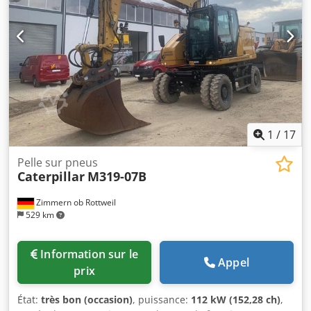
1
/
17
Pelle sur pneus
Caterpillar
M319-07B
Zimmern ob Rottweil
529 km
Information sur le
Appel
prix
État:
très bon (occasion)
, puissance:
112 kW (152,28 ch)
,