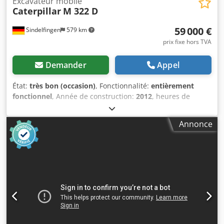
Excavateur mobile
Caterpillar
M 322 D
59 000 €
Sindelfingen
579 km
prix fixe hors TVA
Demander
Appel
État:
très bon (occasion)
, Fonctionnalité:
entièrement
fonctionnel
, Année de construction:
2012
, heures de
fonctionnement:
13 300 h
, * 13 300 heures * Support
combiné (lame et stabilisateur) * Flèche réglable * Attache
Annonce
rapide Lehnhoff HS 10 Chjdpfxewmbtfs Aiioa * Poids en
ordre de marche : 22 000 kg * Excellent état