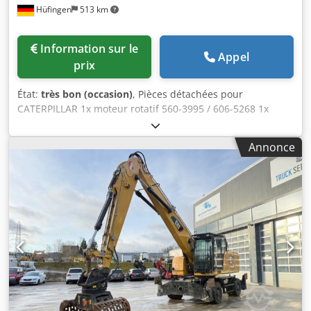
Hüfingen
513 km
Information sur le
Appel
prix
État:
très bon (occasion)
, Pièces détachées pour
CATERPILLAR 1x moteur rotatif 560-3995 / 606-5268 1x
raccord rotatif 525-9476 2x vérins d'axe pendulaire 568-
8851 1x couplage (lien) 568-9344 1x poignée (bâton) 541-
Annonce
6698 1x Flèche réglable variable 525-9267 1x Boom GP Stub
562-7526/525-9265 1x Réglage du vérin hydraulique (flèche
variable) 540-1323 1x Vérin hydraulique 540-1327 2x
course de vérin hydraulique (flèche) 540-1342 1x Vérin
hydraulique pour godet 540-1348 Cedpfsv E Dwxjx Aiioha
1x moteur d'entraînement 550-1473/625-7594 1x boîte de
transfert 549-0183 1x refroidisseur d'huile 589-1115 1x
bloc refroidisseur intermédiaire 590-0288 1x bloc radiateur
590-0290 2x ventilateurs d'aspiration 637-6650 1x Émission
de purification d'air 563-7899 1x couronne d'orientation
550-4954 1x arbre à cardan 516-9980 1x arbre à cardan