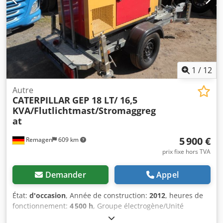
1
/
12
Autre
CATERPILLAR
GEP 18 LT/ 16,5
KVA/Flutlichtmast/Stromaggreg
at
5 900 €
Remagen
609 km
prix fixe hors TVA
Demander
Appel
État:
d'occasion
, Année de construction:
2012
, heures de
fonctionnement:
4 500 h
, Groupe électrogène/Unité
d’éclairage CAT Type : GEP 18 LT Générateur : 16,5 kVA