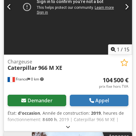
transmission intégrale, climatisation, système de fixation
rapide, véhicule d'occasion, diesel, TVA incluse.
1
/
15
Chargeuse
Caterpillar
966 M XE
104 500 €
France
0 km
prix fixe hors TVA
Demander
Appel
État:
d'occasion
, Année de construction:
2019
, heures de
fonctionnement:
8 600 h
, 2019 | Caterpillar 966 M XE |
Chargeuse sur pneus d'occasion | 8 600 heures 📍Lieu :
France 🚛 Livraison disponible jusqu'à votre destination –