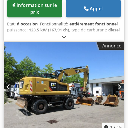
Information sur le
Appel
prix
État:
d'occasion
, Fonctionnalité:
entièrement fonctionnel
,
puissance:
123,5 kW (167,91 ch)
, type de carburant:
diesel
,
couleur:
blanc
, poids en ordre de marche:
18 500 kg
,
Année de construction:
2010
, heures de fonctionnement:
Annonce
11 000 h
, Équipement:
climatisation, flèche réglable,
hydraulique
, CAT M316D pelle sur pneus Année de
fabrication : 2010 11 000 heures Moteur CAT 6 cylindres,
123,5 kW 18 500 kg 30 km/h Béquilles + lame Flèche
modulable Climatisation automatique Powertilt SW MS21
hydraulique 3 godets Caméra Commande par joystick
Chodpfxsy A Sppe Aiisa Toutes les lignes hydrauliques
1
/
15