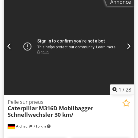
Annonce
65 %, moteur : CAT [169 kW/230 ch], climatisation, vanne
de ripper, coupe-batterie principal, bon état, prêt à
l’emploi immédiatement ! Sur demande, nous pouvons
vous proposer une offre de leasing ou de financement. M.
Mihm (Tél. ...) se tient à votre disposition. Vous trouverez
de plus amples informations sur notre site Internet. Sous
réserve d’erreurs et de vente intermédiaire ! Chsdpfx Aiey
H Uupsiea = Informations complémentaires = Transmission
: chenilles Pour plus d’informations, veuillez contacter
Tobias Ebert.
1
/
28
Pelle sur pneus
Caterpillar
M316D Mobilbagger
Schnellwechsler 30 km/
Aichach
715 km