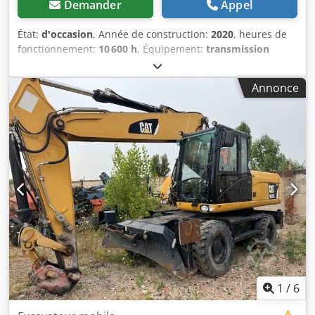
Demander
Appel
État:
d'occasion
, Année de construction:
2020
, heures de
fonctionnement:
10 600 h
, Équipement:
transmission
intégrale
, CHARGEUSE SUR ROUES CATERPILLAR 972 XE
construit en 2020 10600 BS , Moteur d'environ 253 kW,
Annonce
oser, climat Chsdpfou Sgd Sjx Aiiea très bon état, comme
neuf Net plus 19% TVA
1
/
6