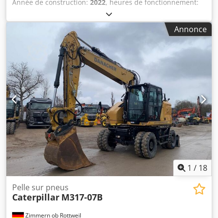
Année de construction:
2022
, heures de fonctionnement:
2 857 h
, Équipement:
climatisation
, CATERPILLAR M319-
07B Cjdpfx Aeyin Dbjiieha Année de fabrication : 2022
Annonce
Heures de service : 2 857 h Cabine fermée Climatisation
Radio Caméra de recul et latérale Flèche réglable Bras :
2,50 m Pré-équipement complet (marteau, grappin,
cisaille) Attache rapide OQ70/55 1 x godet Système de
graissage centralisé Dimension des pneus : 10.00-20, env.
30 % restants Support de lame Moteur de 129 kW CE Poids
opérationnel : 19 t
1
/
18
Pelle sur pneus
Caterpillar
M317-07B
Zimmern ob Rottweil