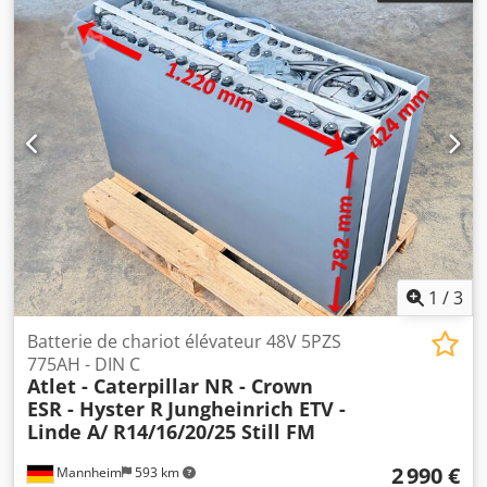
1
/
3
Batterie de chariot élévateur 48V 5PZS
775AH - DIN C
Atlet - Caterpillar NR - Crown
ESR - Hyster R
Jungheinrich ETV -
Linde A/ R14/16/20/25 Still FM
2 990 €
Mannheim
593 km