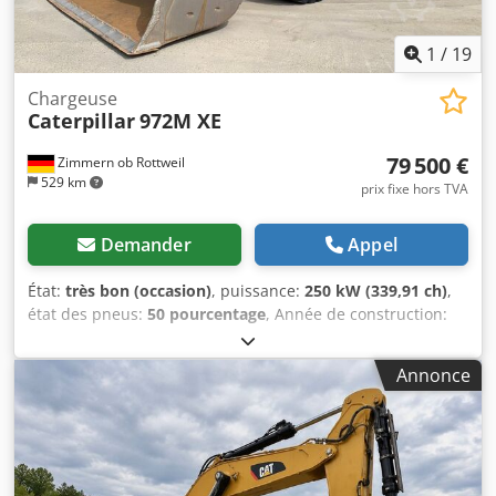
1
/
19
Chargeuse
Caterpillar
972M XE
79 500 €
Zimmern ob Rottweil
529 km
prix fixe hors TVA
Demander
Appel
État:
très bon (occasion)
, puissance:
250 kW (339,91 ch)
,
état des pneus:
50 pourcentage
, Année de construction:
2019
, heures de fonctionnement:
11 876 h
, Équipement:
climatisation
, CATERPILLAR 972M XE Année de
Annonce
fabrication : 2019 Csdpfxsy Nmrfo Aiisha Heures de
fonctionnement : 11 876 heures Cabine fermée
Climatisation Radio Caméra de recul Système de
lubrification centralisée Pneus Bridgestone, taille 26,5R25 :
usure d’environ 40 à 50 % Godet – 5 m³ Moteur CAT C9.3