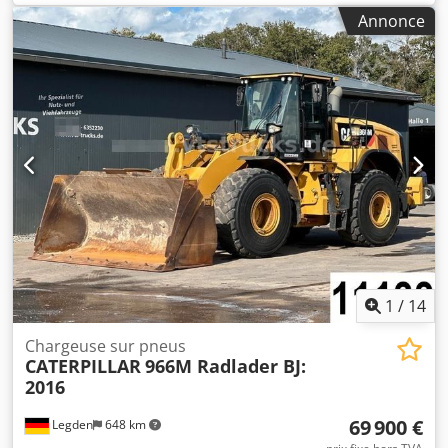
Carburant : diesel 4 cylindres Mât avec 6 projecteurs
Annonce
Stabilisation à 4 points Vitesse max. 80 km/h (version à
grande vitesse) Châssis galvanisé à chaud Timon réglable
en hauteur Chedjwb Nhtepfx Aiisa Attelage à boule et
attelage à mâchoire etc...
1
/
14
Chargeuse sur pneus
CATERPILLAR
966M Radlader BJ:
2016
69 900 €
Legden
648 km