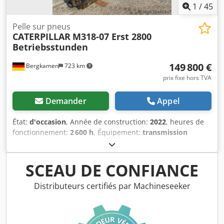
1
/
45
Pelle sur pneus
CATERPILLAR
M318-07 Erst 2800
Betriebsstunden
149 800 €
Bergkamen
723 km
prix fixe hors TVA
Demander
Appel
État:
d'occasion
, Année de construction:
2022
, heures de
fonctionnement:
2 600 h
, Équipement:
transmission
intégrale
, Caterpillar M318 Moteur : Cat C4.4 – Puissance
(ISO 14396) : 129 kW / env. 176 ch – Cylindrée : 4,4 l –
Cylindres : 4 – Émissions : norme EU Stage V Performances
SCEAU DE CONFIANCE
routières Vitesse maximale : jusqu'à env. 35 km/h
Chodpfozqx Rtjx Aiija * Transmission : entraînement
Distributeurs certifiés par Machineseeker
hydrostatique * Direction : direction intégrale avec essieu
oscillant Réservoir & hydraulique Réservoir diesel : env.
350 litres * Système hydraulique : hydraulique load-