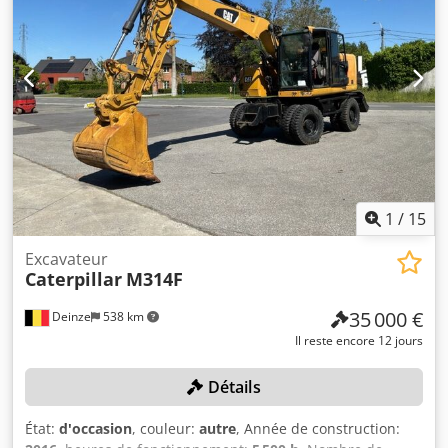
très bon Prix : Sur demande Numéro de série :
CAT0908MAH8803391 = Autres options et équipements = -
3ᵉ distributeur - Cabine fermée - Graissage centralisé
1
/
15
Excavateur
Caterpillar
M314F
35 000 €
Deinze
538 km
Il reste encore 12 jours
Détails
État:
d'occasion
, couleur:
autre
, Année de construction: