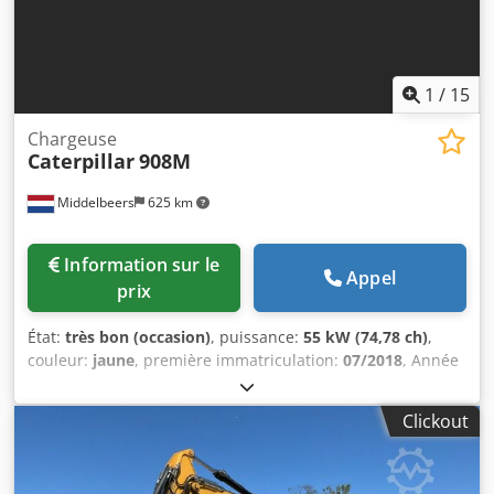
1
/
15
Chargeuse
Caterpillar
908M
Middelbeers
625 km
Information sur le
Appel
prix
État:
très bon (occasion)
, puissance:
55 kW (74,78 ch)
,
couleur:
jaune
, première immatriculation:
07/2018
, Année
de construction:
2018
, heures de fonctionnement:
5 014 h
,
Équipement:
cabine, ordinateur de bord
, Année du
Clickout
modèle : 2018 Nombre de cylindres : 3 Chodpfxey A Tn He
Aiiea Poids à vide : 6 460 kg Nombre de soupapes : 3
Marquage CE : oui État technique : très bon État visuel :