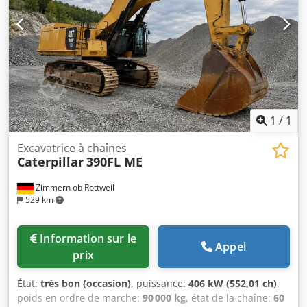
de 250 kW Conforme aux normes CE Poids en ordre de
marche : 26 tonnes Révision récente effectuée par
Zeppelin
1
/
1
Excavatrice à chaînes
Caterpillar
390FL ME
Zimmern ob Rottweil
529 km
Information sur le
Appel
prix
État:
très bon (occasion)
, puissance:
406 kW (552,01 ch)
,
poids en ordre de marche:
90 000 kg
, état de la chaîne:
60