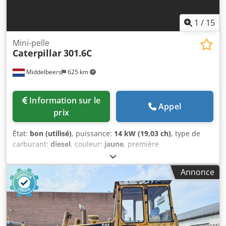
1
/
15
Mini-pelle
Caterpillar
301.6C
Middelbeers
625 km
Information sur le
Appel
prix
État:
bon (utilisé)
, puissance:
14 kW (19,03 ch)
, type de
carburant:
diesel
, couleur:
jaune
, première
immatriculation:
03/2006
, Année de construction:
2006
,
heures de fonctionnement:
5 484 h
, Année-modèle : 2006
Annonce
Transmission : Chenilles Nombre de cylindres : 3 Poids à
vide : 1 720 kg État technique : bon État visuel : bon
Dksdpfxow Hpqrj Al Aer Prix : Sur demande Numéro de
série : JBB00645 Veuillez contacter Ernst van Hek pour plus
d'informations.