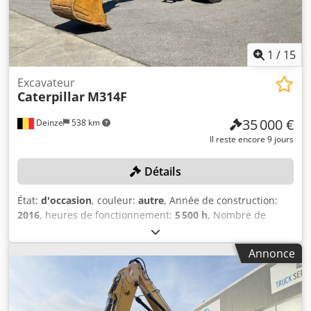
1
/
15
Excavateur
Caterpillar
M314F
35 000 €
Deinze
538 km
Il reste encore 9 jours
Détails
État:
d'occasion
, couleur:
autre
, Année de construction:
2016
, heures de fonctionnement:
5 500 h
, Nombre de
cylindres : 4 Poids à vide : 15 320 kg Largeur : 255 cm
Système de changement rapide : oui Numéro de série :
Annonce
CF4A00262 Certificat d’immatriculation, parties 1 et 2 : oui
Dedpfx Aozrv Urel Aekr Date de la première
immatriculation : 03.03.2025 Heures de fonctionnement :
5 500 heures Moteur : Caterpillar C4,4 Nombre de