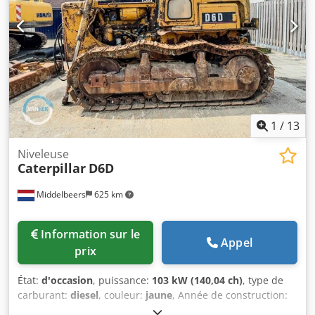
1
/
13
Niveleuse
Caterpillar
D6D
Middelbeers
625 km
Information sur le
Appel
prix
État:
d'occasion
, puissance:
103 kW (140,04 ch)
, type de
carburant:
diesel
, couleur:
jaune
, Année de construction:
1979
, Informations générales Année de fabrication : 1979