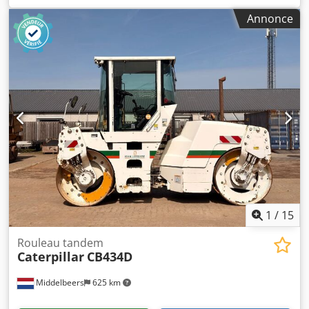
Année du modèle : 1979 Numéro de série : 20X1733
Annonce
Informations techniques Nombre de cylindres : 6
Transmission : chenilles Poids à vide : 14 000 kg État État
général : moyen État technique : bon État visuel : mauvais
Dedpjun Rlqjfx Al Aokr Informations financières Prix : sur
demande Informations complémentaires Pour plus
d'informations, veuillez contacter Ernst van Hek.
1
/
15
Rouleau tandem
Caterpillar
CB434D
Middelbeers
625 km