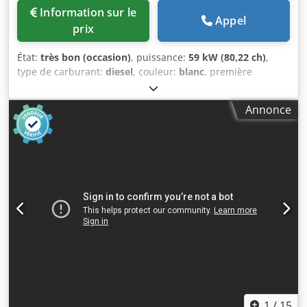
Information sur le
Appel
prix
État:
très bon (occasion)
, puissance:
59 kW (80,22 ch)
,
type de carburant:
diesel
, couleur:
blanc
, première
immatriculation:
04/2005
, Année de construction:
2005
,
heures de fonctionnement:
3 310 h
, Informations générales
Annonce
Année du modèle : 2005 Numéro de série :
CATCB434LCNH00390 Informations techniques Nombre de
cylindres : 4 Cylindrée moteur : 4 400 cc Transmission :
Roues Poids à vide : 7 500 kg Fonctionnel Largeur de travail
: 150 cm État État technique : Très bon État visuel : Très
bon Dommages : Aucun Informations financières Prix : Sur
demande Dkjdpeyzz E Rjfx Al Aor Autres informations Pour
plus d'informations, veuillez contacter Ernst van Hek.
1
/
15