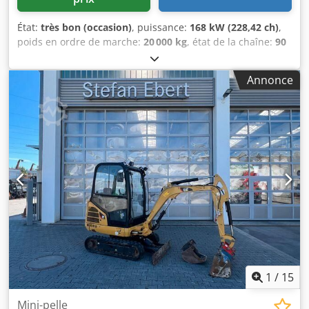
État:
très bon (occasion)
, puissance:
168 kW (228,42 ch)
,
poids en ordre de marche:
20 000 kg
, état de la chaîne:
90
pourcentage
, Année de construction:
2022
, heures de
fonctionnement:
2 110 h
, Équipement:
climatisation
,
Annonce
CATERPILLAR 963-12A Année de fabrication : 2022
Dkodpoyidn Tjfx Al Aor Heures de fonctionnement :
2 110 heures Cabine fermée Climatisation Radio Caméra
de recul Système de lubrification centralisée Godet avec
dents Trains de roulement en bon état (environ 90 %)
Plaques de base : 550 mm de large Moteur CAT C7.1 de
168,9 kW Soupape de vérin de ripage Conformité CE/EPA
Poids en ordre de marche : 20 tonnes.
1
/
15
Mini-pelle