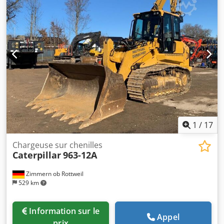
1
/
17
Chargeuse sur chenilles
Caterpillar
963-12A
Zimmern ob Rottweil
529 km
Information sur le
Appel
prix