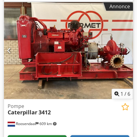
Annonce
1
/
6
Pompe
Caterpillar
3412
Roosendaal
609 km