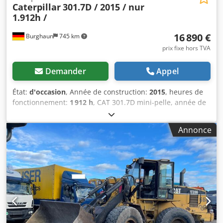
Caterpillar
301.7D / 2015 / nur
1.912h /
16 890 €
Burghaun
745 km
prix fixe hors TVA
Demander
Appel
État:
d'occasion
, Année de construction:
2015
, heures de
fonctionnement:
1 912 h
, CAT 301.7D mini-pelle, année de
fabrication : 2015, heures de fonctionnement : seulement
1 912 h !, attache rapide MS01, moteur : [13,4 kW/18 ch],
Annonce
1 godet de terrassement de 300 mm, 1 rabot rigide de
1 000 mm, 2 circuits hydrauliques auxiliaires, poids :
1 977 kg, chenilles à 80 %, bon état, prêt à l’emploi
immédiatement !, Sur demande, nous vous proposerons
une offre de location ou de financement. M. Mihm (tél. se
fera un plaisir de vous aider. Vous trouverez de plus
amples informations sur notre site web. Erreurs et ventes
préalables réservées ! Dkodpfezaigxsx Al Aor CAT 301.7D
mini-pelle, année de fabrication : 2015, heures de