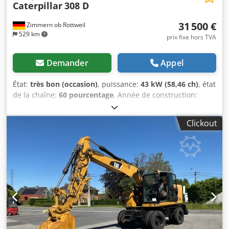
Caterpillar
308 D
31 500 €
Zimmern ob Rottweil
529 km
prix fixe hors TVA
Demander
Appel
État:
très bon (occasion)
, puissance:
43 kW (58,46 ch)
, état
de la chaîne:
60 pourcentage
, Année de construction:
2011
, heures de fonctionnement:
8 204 h
, Équipement:
chenilles en caoutchouc, climatisation
, CATERPILLAR 308D
Clickout
Année de fabrication : 2011 Heures de fonctionnement :
8 204 heures Cabine fermée Climatisation Radio Flèche
monobloc Longueur du bras : 2,20 m Préparation pour
marteau, grappin et ciseaux Système de changement
rapide OQ45 1 godet – largeur 750 mm Dkodpfx Aljzrt Ams
Aer Trains de roulement en bon état (environ 60 %)
Plaques de châssis, largeur 450 mm Support de lame
Moteur Mitsubishi de 43 kW Conformité CE Poids en ordre
de marche : 8,5 tonnes.