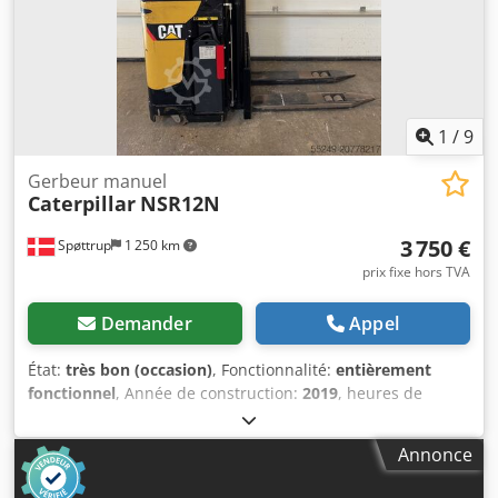
1
/
9
Gerbeur manuel
Caterpillar
NSR12N
3 750 €
Spøttrup
1 250 km
prix fixe hors TVA
Demander
Appel
État:
très bon (occasion)
, Fonctionnalité:
entièrement
fonctionnel
, Année de construction:
2019
, heures de
fonctionnement:
2 097 h
, capacité de charge:
1 200 kg
,
hauteur de levage:
3 600 mm
, levée libre:
200 mm
, centre
Annonce
de gravité de la charge:
600 mm
, type de carburant:
électrique
, type de mât:
duplex
, hauteur de construction: