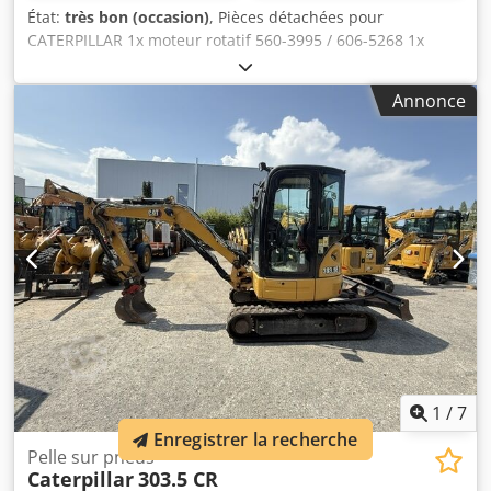
État:
très bon (occasion)
, Pièces détachées pour
CATERPILLAR 1x moteur rotatif 560-3995 / 606-5268 1x
raccord rotatif 525-9476 2x vérins d'axe pendulaire 568-
8851 1x couplage (lien) 568-9344 1x poignée (bâton) 541-
Annonce
6698 1x Flèche réglable variable 525-9267 1x Boom GP Stub
562-7526/525-9265 1x Réglage du vérin hydraulique (flèche
variable) 540-1323 1x Vérin hydraulique 540-1327 Djdpfx
Alev E Dwxs Ajkr 2x course de vérin hydraulique (flèche)
540-1342 1x Vérin hydraulique pour godet 540-1348 1x
moteur d'entraînement 550-1473/625-7594 1x boîte de
transfert 549-0183 1x refroidisseur d'huile 589-1115 1x
bloc refroidisseur intermédiaire 590-0288 1x bloc radiateur
590-0290 2x ventilateurs d'aspiration 637-6650 1x Émission
de purification d'air 563-7899 1x couronne d'orientation
550-4954 1x arbre à cardan 516-9980 1x arbre à cardan
517-0000 1x groupe d'arbres à cardan 110-6135 1x essieu
directeur 331-13-95 1x essieu arrière 549-0180 1x lame de
bulldozer 419-1550 2x boîte de rangement 556-5556 1x
1
/
7
contrepoids 573-3553
Enregistrer la recherche
Pelle sur pneus
Caterpillar
303.5 CR