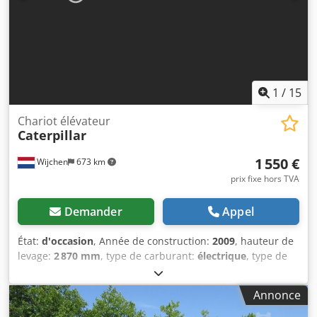
1
/
15
Chariot élévateur
Caterpillar
1 550 €
Wijchen
673 km
prix fixe hors TVA
Demander
Appel
État:
d'occasion
, Année de construction:
2009
, hauteur de
levage:
2 870 mm
, type de carburant:
électrique
, type de
mât:
duplex
, longueur des fourches:
1 140 mm
, hauteur
totale:
1 950 mm
, longueur totale:
1 960 mm
, largeur
Annonce
totale:
850 mm
, couleur:
noir
, Poids à vide : 1 270 kg
Capacité de levage : 1 200 kg * Année de fabrication : 2009