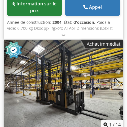
Information sur le
Appel
prix
Année de construction:
2004
, État:
d'occasion
, Poids à
vide: 6.700 kg Dkodpjx Ifgxofx Al Aor Dimensions (LxlxH):
390 x 170 x 210 cm
Achat immédiat
1
/
14