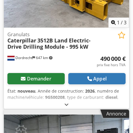
1
/
3
Granulats
Caterpillar
3512B Land Electric-
Drive Drilling Module - 995 kW
490 000 €
Dordrecht
647 km
prix fixe hors TVA
Demander
Appel
État:
nouveau
, Année de construction:
2026
, numéro de
machine/véhicule:
9G500208
, type de carburant:
diesel
,
fabricant de moteurs:
Caterpillar 3512B
, Usage prévu :
construction Poids à vide : 14 250 kg Puissance du
Annonce
générateur : 1 421 kVA Dodpfx Alozhzw Dj Aekr Dimensions
de la zone de chargement : 605 x 266 x 232 cm Pour
obtenir de plus amples informations, veuillez contacter