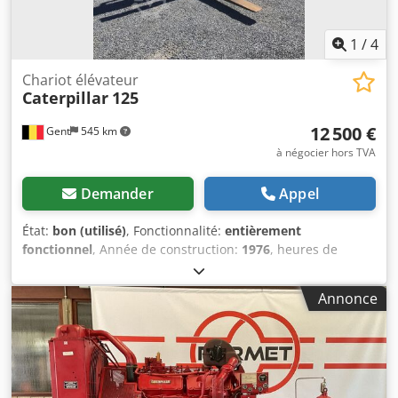
1
/
4
Chariot élévateur
Caterpillar
125
12 500 €
Gent
545 km
à négocier hors TVA
Demander
Appel
État:
bon (utilisé)
, Fonctionnalité:
entièrement
fonctionnel
, Année de construction:
1976
, heures de
fonctionnement:
5 400 h
, capacité de charge:
12 500 kg
,
type de carburant:
diesel
, couleur:
jaune
, carburant:
Annonce
diesel
, Elévateur CATERPILLAR Type 125. Capacité: 12,5
Tonnes Heures de fonctionnement: 5400 Dkodpfxot Hx Nzo
Al Ajr En bon état de fonctionnement