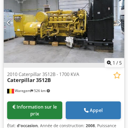
l’équipe DPX.
1
/
5
2010 Caterpillar 3512B - 1700 KVA
Caterpillar
3512B
Waregem
526 km
Information sur le
Appel
prix
État:
d'occasion
, Année de construction:
2008
, Puissance