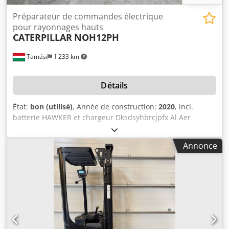
Préparateur de commandes électrique
pour rayonnages hauts
CATERPILLAR
NOH12PH
Tamási
1 233 km
Détails
État:
bon (utilisé)
, Année de construction:
2020
, incl.
batterie HAWKER et chargeur Dksdsyhbrcjpfx Al Aer
Annonce