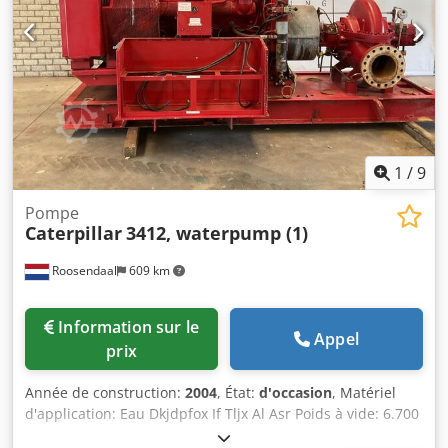
1
/
9
Pompe
Caterpillar
3412, waterpump (1)
Roosendaal
609 km
Information sur le
Appel
prix
Année de construction:
2004
, État:
d'occasion
, Matériel
d'application: Eau Dkjdpfox If Tljx Al Asr Poids à vide: 6.700
kg Dimensions (LxlxH): 390 x 170 x 210 cm