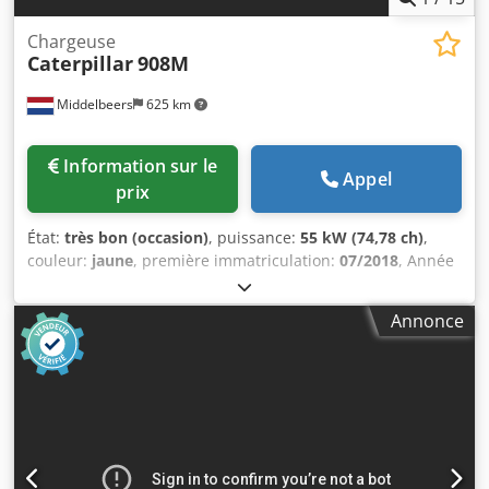
Chargeuse
Caterpillar
908M
Middelbeers
625 km
Information sur le
Appel
prix
État:
très bon (occasion)
, puissance:
55 kW (74,78 ch)
,
couleur:
jaune
, première immatriculation:
07/2018
, Année
de construction:
2018
, heures de fonctionnement:
5 014 h
,
Équipement:
cabine, ordinateur de bord
, Année du
Annonce
modèle : 2018 Nombre de cylindres : 3 Poids à vide : 6 460
kg Nombre de soupapes : 3 Marquage CE : oui État
technique : très bon État visuel : très bon Prix : Sur
demande Numéro de série : CAT0908MAH8803391 =
Autres options et équipements = - 3ᵉ distributeur - Cabine
fermée Dsdpfx Ajy A Tn Hel Aokr - Graissage centralisé