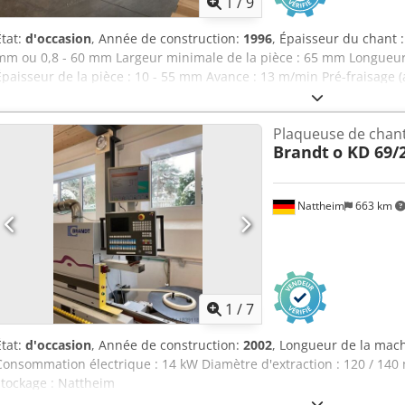
1
/
9
État:
d'occasion
, Année de construction:
1996
, Épaisseur du chant 
mm ou 0,8 - 60 mm Largeur minimale de la pièce : 65 mm Longueur
Épaisseur de la pièce : 10 - 55 mm Avance : 13 m/min Pré-fraisage 
Collage de la pièce Ébarbage Fraisage à ras Fraisage de chanfrein F
plat Unité de polissage Dimensions de la machine : 7450 x 1220 x 
Plaqueuse de chant
Tjczeck Lieu de stockage : Nattheim
Brandt
o KD 69/
Nattheim
663 km
1
/
7
État:
d'occasion
, Année de construction:
2002
, Longueur de la mach
Consommation électrique : 14 kW Diamètre d'extraction : 120 / 14
stockage : Nattheim