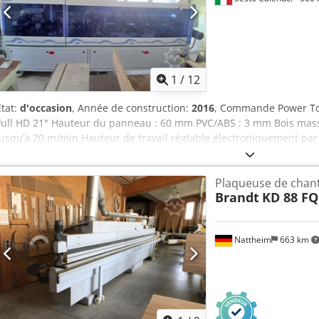
1
/
12
État:
d'occasion
, Année de construction:
2016
, Commande Power Tou
Full HD 21" Hauteur du panneau : 60 mm PVC/ABS : 3 mm Bois mass
jusqu’à 20 m/min Hauteur de travail réglable électroniquement 
panneau avec routines de ralenti Convoyeur latéral à rouleaux avec
Groupe redresseur à deux moteurs Plaque porte-rouleau Groupe d’e
Plaqueuse de chant
fusion et bac à colle Groupe de pression des chants sur profilés dr
Brandt
KD 88 FQ
réglables automatiquement par commande numérique Groupe de c
automatique de l’inclinaison Groupe de chanfreinage à deux moteu
multifonction à deux moteurs (chanfreinage + arrondi) Groupe de r
Nattheim
663 km
électronique par commande numérique Groupe de raclage de la co
antiadhésif Dcjdpfswwtpyjx Aczok