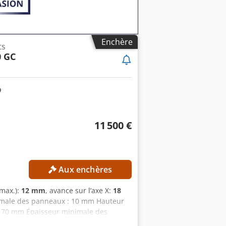
Enchère
ts
0 GC
11 500 €
Aux enchères
(max.):
12 mm
, avance sur l’axe X:
18
imale des panneaux : 10 mm Hauteur
 70 mm Épaisseur minimale des
avance maximale : 18 m/min Avance et