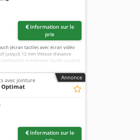
Information sur le
prix
ch (écran tactile) avec écran vidéo
if jusqu’à 12 mm Vitesse d’avance
par commande numérique Guide support
 roues de ralenti Groupe antiadhésif
ncollage pour colle EVA avec pré-
Annonce
s avec jointure
oits avec rouleaux de pression
 Optimat
oupe en bout avec réglage
rs avec réglage Groupe d’arrondi
aclage des chants avec réglage
lle Groupe de brosses Groupe
Information sur le