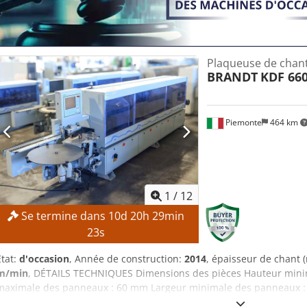
Plaqueuse de chan
BRANDT
KDF 66
Piemonte
464 km
1
/
12
Se termine dans
10
d
20
h
29
min
21
s
État:
d'occasion
, Année de construction:
2014
, épaisseur de chant 
m/min
, DÉTAILS TECHNIQUES Dimensions des pièces Hauteur min
maximale des panneaux : 60 mm Largeur minimale des panneaux :
chants : 0,4 mm Épaisseur maximale des chants : 12 mm Vitesse d’