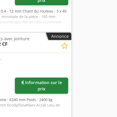
prix
: 0,4 - 12 mm Chant du rouleau : 3 x 45
 minimale de la pièce : 160 mm
(assemblage) Pot de colle Quickmelt
raisage de rayon Copie d'angle Racloir
2400 mm Poids : 3000 kg Dodpfx Aovvkd
Annonce
s avec jointure
2 CF
Information sur le
prix
ine : 6240 mm Poids : 2400 kg
0 mm Dcodpfovvkfwex Aczok Lieu de