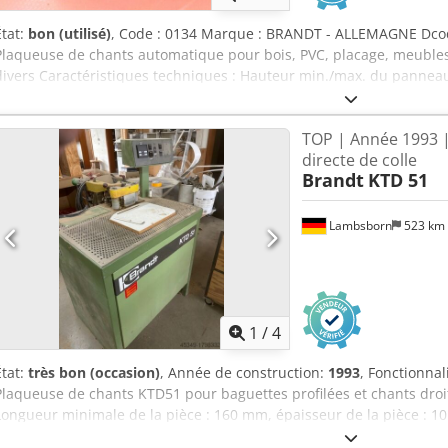
État:
bon (utilisé)
, Code : 0134 Marque : BRANDT - ALLEMAGNE Dcod
Plaqueuse de chants automatique pour bois, PVC, placage, meuble
divers Caractéristiques techniques : Hauteur min./max. du pannea
chant : 0,4 - 1,5 mm Vitesse d’avance : 7 m/min sur convoyeur à ro
panneau : 65 mm Composition : Unité d’encollage Unité de coupe et
TOP | Année 1993 |
bout Unité de coupe supérieure/inférieure Roues sur la base pour 
directe de colle
Puissance totale : 4,5 kW Air comprimé : 6 bar Dimensions hors tout
Brandt
KTD 51
280 kg
Lambsborn
523 km
1
/
4
État:
très bon (occasion)
, Année de construction:
1993
, Fonctionnal
Plaqueuse de chants KTD51 pour baguettes profilées et chants droits
Longueur minimale de la pièce : 160 mm, épaisseur de la pièce : 10
mm, rayon intérieur env. 25 mm. Année de fabrication : 1993, avanc