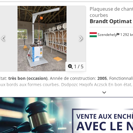
Volts. Transport possible avec supplément ! En raison de l’ancienne
Plaqueuse de chan
garantie est exclue en cas de vente à des clients professionnels. Dc
courbes
Brandt
Optimat
Szendehely
1 292 
1
/
5
État:
très bon (occasion)
, Année de construction:
2005
, Fonctionnal
aux bords aux formes courbes. Dsdpozc Hxqofx Aczsck En bon état, po