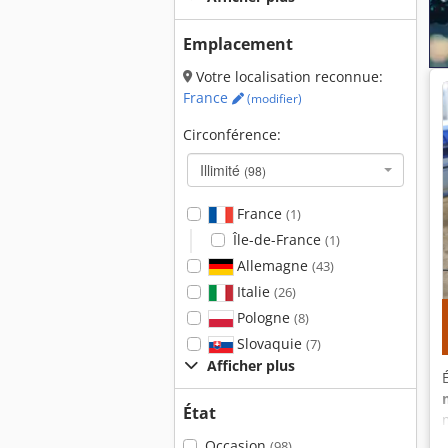
Emplacement
Votre localisation reconnue:
France
(modifier)
Circonférence:
Illimité
(98)
France
(1)
Île-de-France
(1)
Allemagne
(43)
Italie
(26)
Pologne
(8)
Slovaquie
(7)
Afficher plus
État
Occasion
(98)