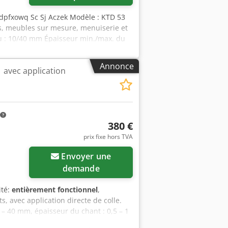
pfxowq Sc Sj Aczek Modèle : KTD 53
s, meubles sur mesure, menuiserie et
u : 10/40 mm Épaisseur min./max. du
uleaux motorisé Largeur min. du
 de cisaillement Unité de coupe en
Annonce
 avec application
une manipulation aisée Volt : 380/50
 : 1800 mm x 615 x 1170 h Poids :
380 €
prix fixe hors TVA
Envoyer une
demande
ité:
entièrement fonctionnel
,
, avec application directe de colle.
 – 40 mm, épaisseur du chant : 0,5 – 1
e réglable de 4 à 9 m/min, 2,6 kW, 400