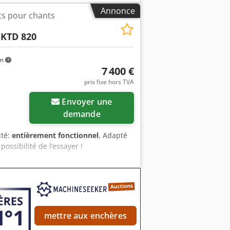
té de la machine d’occasion, toute
Annonce
ts pour chants
odpfsvf H I Tex Aczek
 KTD 820
km
7 400 €
prix fixe hors TVA
Envoyer une
demande
ité:
entièrement fonctionnel
, Adapté
ssibilité de l’essayer !
mettre aux enchères