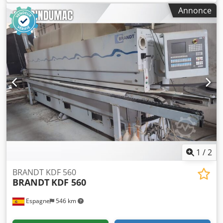
Vitesse d'avance maximale : 30 m/min Épaisseur maximale
Annonce
du panneau : 60 mm Unités de travail : 8 pcs Dedpfx Adoyg
Eg Ispjck
1
/
2
BRANDT KDF 560
BRANDT
KDF 560
Espagne
546 km