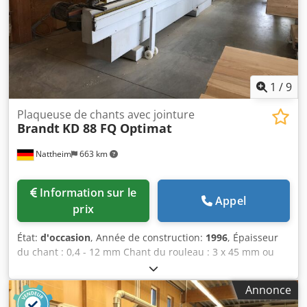
1
/
9
Plaqueuse de chants avec jointure
Brandt
KD 88 FQ Optimat
Nattheim
663 km
Information sur le
Appel
prix
État:
d'occasion
, Année de construction:
1996
, Épaisseur
du chant : 0,4 - 12 mm Chant du rouleau : 3 x 45 mm ou
0,8 - 60 mm Largeur minimale de la pièce : 65 mm
Longueur minimale de la pièce : 160 mm Épaisseur de la
Annonce
pièce : 10 - 55 mm Avance : 13 m/min Pré-fraisage