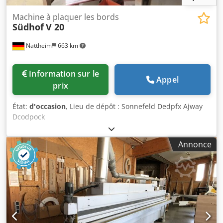
Machine à plaquer les bords
Südhof
V 20
Nattheim
663 km
Information sur le
Appel
prix
État:
d'occasion
, Lieu de dépôt : Sonnefeld Dedpfx Ajway
Dcodpock
Annonce