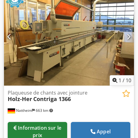
(assemblage) Pot de colle Quickmelt Collage de la pièce
Ébarbage Fraisage à ras Fraisage de chanfrein Fraisage de
rayon Copie d'angle Racloir plat Unité de polissage
Dimensions de la machine : 7450 x 1220 x 2400 mm Poids :
3000 kg Djdpfxevvkd Tj Adpjck Lieu de stockage : Nattheim
1
/
10
Plaqueuse de chants avec jointure
Holz-Her
Contriga 1366
Nattheim
663 km
Information sur le
Appel
prix