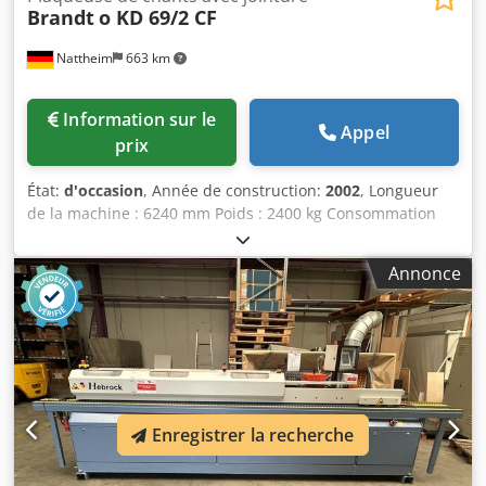
joints Station de fraisage de joints 1803 (2x 2,6 kW, 200
Brandt
o KD 69/2 CF
Dodpfevvkfdox Adpsck
Nattheim
663 km
Information sur le
Appel
prix
État:
d'occasion
, Année de construction:
2002
, Longueur
de la machine : 6240 mm Poids : 2400 kg Consommation
électrique : 14 kW Diamètre d'extraction : 120 / 140 mm
Lieu de stockage : Nattheim Djdpfx Adjvvkfwepock
Annonce
Enregistrer la recherche