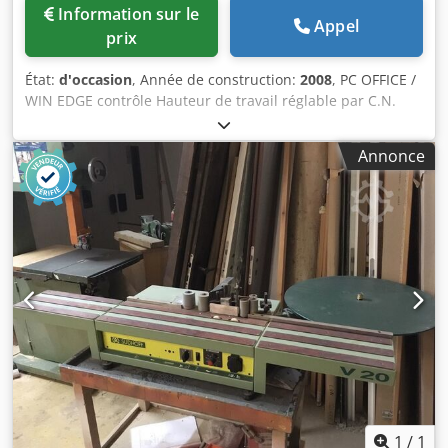
Information sur le
Appel
prix
État:
d'occasion
, Année de construction:
2008
, PC OFFICE /
WIN EDGE contrôle Hauteur de travail réglable par C.N.
Hauteur du panneau (mm) 60 Vitesse d'avance mt / min 25
Courroie supérieure motorisée caoutchoutée réglable
Annonce
électroniquement par CN Convoyeur à rouleaux latéraux
avec roues folles pour support de panneau Groupe
redresseur à deux moteurs Entrepôt porte-bobine Unité
d'encollage pour colle thermofusible EVA avec pré-fondeur
et pot de colle Groupe de pression de bord sur profilés
droits avec rouleaux de pression Groupe de coupe en bout
à 2 moteurs avec réglage automatique de l'inclinaison
Groupe de fraisage à deux moteurs superposés Unité de
glanage avec 2 moteurs inclinables réglables Unité
d'arrondissage avec 4 moteurs Unité Toupie inclinable 0-
90 ° Unité de ponçage Dcsdjw Dd Efopfx Adpjk
1
/
1