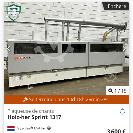
Enchère
1
/
15
Se termine dans
10
d
18
h
26
min
27
s
Plaqueuse de chants
Holz-her
Sprint 1317
Pays-Bas
694 km
3 600 €