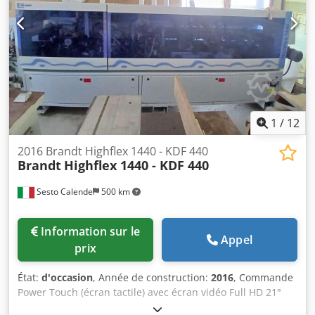
deux moteurs Unité de raclage des chants Unité de raclage
d’extension jusqu’à Djdpsxy Tm Iofx Adpsck
de colle Unité de brossage Dcsdpfx Aow Db Rfjdpok
1
/
12
2016 Brandt Highflex 1440 - KDF 440
Brandt
Highflex 1440 - KDF 440
Sesto Calende
500 km
Information sur le
Appel
prix
État:
d'occasion
, Année de construction:
2016
, Commande
Power Touch (écran tactile) avec écran vidéo Full HD 21"
Hauteur du panneau : 60 mm PVC/ABS : 3 mm Bois massif