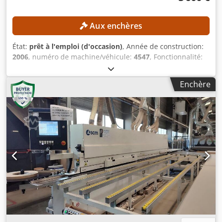
Aux enchères
État:
prêt à l'emploi (d'occasion)
, Année de construction:
2006
, numéro de machine/véhicule:
4547
, Fonctionnalité:
entièrement fonctionnel
, heures de fonctionnement:
5 049
h
, hauteur totale:
2 550 mm
, longueur totale:
5 900 mm
,
Enchère
largeur totale:
1 350 mm
, poids total:
3 000 kg
, hauteur de
plaque:
45 mm
, DÉTAILS TECHNIQUES La machine est
composée de 8 unités d’usinage, comme suit : 1. Unité :
groupe de pré-fraisage – outils disponibles 2. Unité :
groupe d’encollage 3. Unité : rouleaux de pression – outils
disponibles 4. Unité : groupe de coupe – outils disponibles
5. Unité : groupe de fraisage grossier – outils disponibles
6. Unité : groupe d’arrondissement des angles – outils
disponibles 7. Unité : groupe de profilage en rayon – outils
disponibles 8. Unité : groupe de brossage – outils
disponibles Épaisseur minimale des panneaux : 6 mm
Épaisseur maximale des panneaux : 45 mm Largeur
minimale des panneaux : 60 mm Longueur minimale des