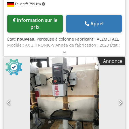
Feucht
759 km
– Puissance du moteur de 1,0 / 1,6 kW – Dimensions de la
table de 515 x 360 mm Avec les options suivantes : –
Lampe de machine à LED – Arrêt automatique de la broche
Information sur le
– Ordinateur de technologie sur l’écran – Compteur de
Appel
prix
pièces
État:
nouveau
, Perceuse à colonne Fabricant : ALZMETALL
Modèle : AX 3 iTRONIC-V Année de fabrication : 2023 État :
machine neuve Vitesse de rotation : 80 – 1 125 tr/min
Dksdpeh I N Trjfx Ah Aor Équipement de série : - Écran
Annonce
tactile TFT-LCD 7 pouces : Saisie manuelle de la valeur de
consigne de la vitesse de broche, Affichage de la valeur
réelle de la vitesse de rotation, Affichage intégré de la
profondeur de perçage avec Fonction de transfert de point
zéro par écran tactile, Échelle virtuelle de profondeur de
perçage sur l’écran, Affichage de l’état de la machine et
des avertissements sur l’écran, informations de service,
Langue d’interface sélectionnable : DE/EN/FR/ES/IT/NL/RU.
- Dispositif de taraudage - Réglage de la vitesse de rotation
en continu, à l’aide d’un levier - Affichage de la vitesse de
rotation, numérique - Trois boutons séparés pour rotation