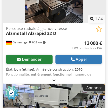
1
/
4
Perceuse radiale à grande vitesse
Alzmetall
Alzrapid 32 D
13 000 €
Gemmingen
602 km
EXW prix fixe hors TVA
Demander
Appel
État:
bon (utilisé)
, Année de construction:
2010
,
Fonctionnalité:
entièrement fonctionnel
, numéro de
machine/véhicule:
42411/405
, capacité de perçage:
32
mm
, poids total:
2 300 kg
, Perceuse radiale à grande
Annonce
vitesse ALZRAPID 32 D, en très bon état, provenant d’une
production en cours, avec affichage numérique
Heidenhain ND 1202 R RADIAL-DRILL. La machine a fait
l’objet d’une maintenance et de contrôles réguliers. *OUTIL