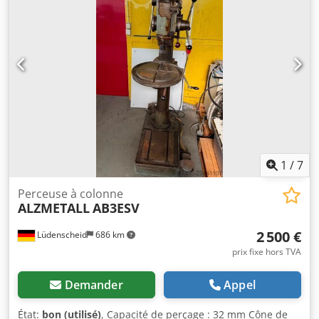
d’urgence Protecteur de broche avec protection électrique
En option : - Lampe de travail à LED - Châssis - Mandrin de
perçage 1-13 ou 3-16 Disponible immédiatement. À
emporter sur place. Chariot élévateur disponible. Livraison
possible. Erreurs, modifications et vente préalable
réservées. Autres perceuses à colonne et perceuses sur
pied Alzmetall disponibles en stock !
1
/
7
Perceuse à colonne
ALZMETALL
AB3ESV
2 500 €
Lüdenscheid
686 km
prix fixe hors TVA
Demander
Appel
État:
bon (utilisé)
, Capacité de perçage : 32 mm Cône de