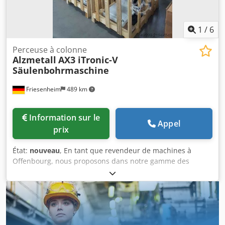
1
/
6
Perceuse à colonne
Alzmetall
AX3 iTronic-V
Säulenbohrmaschine
Friesenheim
489 km
Information sur le
Appel
prix
État:
nouveau
, En tant que revendeur de machines à
Offenbourg, nous proposons dans notre gamme des
perceuses d'établi et des perceuses à colonne ALZMETALL
neuves et d'occasion. Vous pouvez obtenir un aperçu des
perceuses sur notre page d'accueil. Si vous avez des
questions, appelez-nous. Nous vous proposons ici la
nouvelle série de perceuses à colonne ALZMETALL avec
écran TOUCH : Perceuse à colonne ALZMETALL AX3