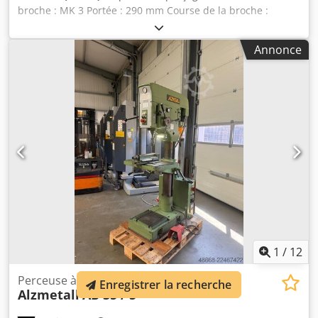
broche : MK 3 Portée : 290 mm Course de la broche :
160 mm Dimensions de la table : 510 x 300 mm Diamètre
de la colonne : 115 mm Avance par roue à rayons Vitesse
Annonce
de la broche : 55 – 1 450 tr/min, réglable en continu
Puissance du moteur : 0,9 et 1,3 kW, avec inversion de
polarité Alimentation électrique : 380 V, 50 Hz Vitesse de la
broche réglable par 2 étages de vitesse, 2 vitesses de
moteur et en continu grâce à un variateur Réglage de la
hauteur de la table à l’aide d’une manivelle Légère
détérioration au niveau du couvercle (voir photos)
Encombrement (L x l x H) : 1 200 x 650 x 1 900 mm Dkjdpjzp
Nfxefx Ah Asr Poids : 400 kg
1
/
12
Perceuse à colonne Perceuse
Enregistrer la recherche
Alzmetall
AB 35 / S