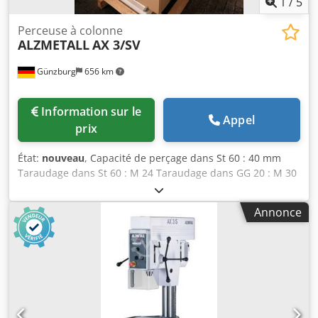
1
/
5
Perceuse à colonne
ALZMETALL
AX 3/SV
Günzburg
656 km
Information sur le
Appel
prix
État:
nouveau
, Capacité de perçage dans St 60 : 40 mm
Taraudage dans St 60 : M 24 Taraudage dans GG 20 : M 30
Dkodpfx Ahoyvvq Dj Ajr Vitesses de broche - en continu :
160-2250 tr/min Nez de broche court : CM 3 Course de la
Annonce
broche : 120 mm Déport : 293 mm Diamètre de la colonne :
115 mm Table de la machine - surface utile : 515 x 360 mm
Distance broche / table min./max. : 117/701 mm Rainures
en T - nombre – largeur – entraxe : 2 x 14 x 224 mm Avance
: 0,1 + 0,2 mm/tr Hauteur de la machine : 1840 mm
Équipement de série : - Interrupteur principal avec
disjoncteur moteur verrouillable - Bouton-poussoir d’arrêt