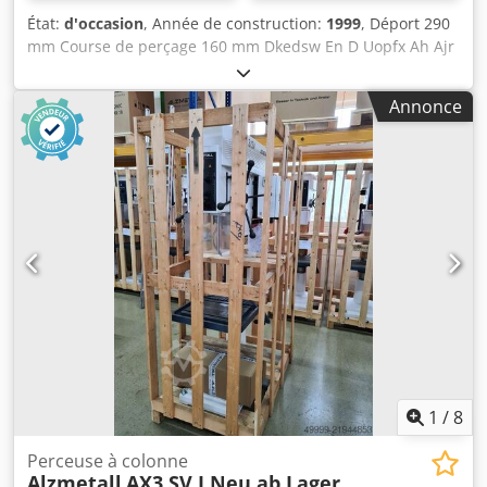
État:
d'occasion
, Année de construction:
1999
, Déport 290
mm Course de perçage 160 mm Dkedsw En D Uopfx Ah Ajr
Puissance totale requise 1,9 kW Description à suivre !
Annonce
1
/
8
Perceuse à colonne
Alzmetall
AX3 SV I Neu ab Lager