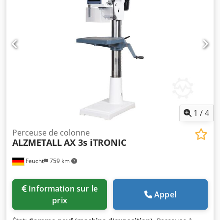
perçage de 40 mm dans l’acier ST 60 - Course du mandrin
de 120 mm - Cône du mandrin MK 3 - Diamètre de la
colonne de 115 mm - Avance de 0,1 + 0,2 mm/tr -
Puissance du moteur de 1,0 / 1,6 kW - Dimensions de la
table : 515 x 360 mm
1
/
4
Perceuse de colonne
ALZMETALL
AX 3s iTRONIC
Feucht
759 km
Information sur le
Appel
prix