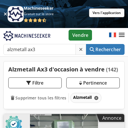
Machineseeker
Vers l'application
Gratuit sur le store
Vendre
Rechercher
Alzmetall Ax3 d'occasion à vendre
(142)
Filtre
Pertinence
Alzmetall
Supprimer tous les filtres
Annonce