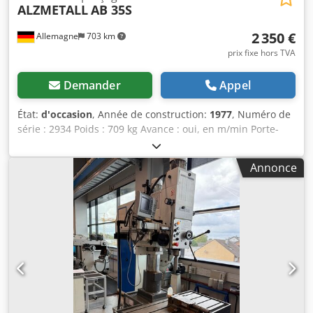
ALZMETALL
AB 35S
2 350 €
Allemagne
703 km
prix fixe hors TVA
Demander
Appel
État:
d'occasion
, Année de construction:
1977
, Numéro de
série : 2934 Poids : 709 kg Avance : oui, en m/min Porte-
outil : MK 3 Djdoztfytspfx Ah Ajkr
Annonce