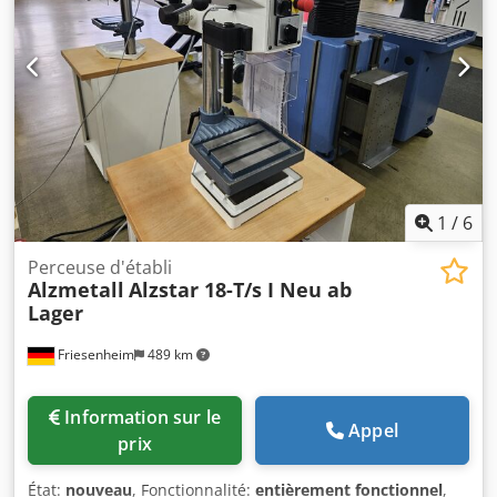
ILLUSTRÉ NON INCLUS* Surface de fixation : environ 1 200
x 830 mm Plaque de base : environ 1 200 x 830 mm
Djdpfjztkupsx Ah Askr Porte-outil : cône MK 4, broche
courte Capacité de perçage dans l’acier/fonte : 30 / 32 mm
Vitesses de broche : 12 étages, de 102 à 2 000 tr/min
Course de la broche (course du mandrin) : 150 mm Portée
maximale : 725 mm Poids : 2 300 kg
1
/
6
Perceuse d'établi
Alzmetall
Alzstar 18-T/s I Neu ab
Lager
Friesenheim
489 km
Information sur le
Appel
prix
État:
nouveau
, Fonctionnalité:
entièrement fonctionnel
,