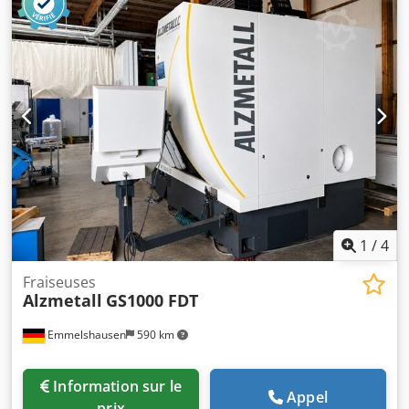
mm Distance broche / table 117 / 701 mm Puissance totale
requise 1,0 / 1,6 kW Poids 270 kg Hauteur de la machine
1840 mm Équipement : - Interrupteur principal avec
disjoncteur moteur verrouillable - Bouton d'arrêt
d'urgence type champignon (à verrouillage) - Réglage de la
vitesse en continu - Affichage digital de la vitesse -
Protection contre la surcharge d'avance - Classe de
protection IP 54 - Protection de broche avec sécurité
électrique - Manuel d'utilisation en allemand Comprend
l'équipement spécial : - Dispositif de taraudage Pos. 20.0
(taraudage avec butée) - Dispositif de refroidissement « B »
Pos. 25.
1
/
4
Fraiseuses
Alzmetall
GS1000 FDT
Emmelshausen
590 km
Information sur le
Appel
prix