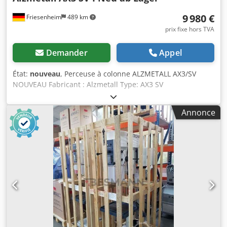
9 980 €
Friesenheim
489 km
prix fixe hors TVA
Demander
Appel
État:
nouveau
, Perceuse à colonne ALZMETALL AX3/SV
NOUVEAU Fabricant : Alzmetall Type: AX3 SV
État : Nouveau Capacité de perçage acier 40 mm Acier à
tarauder M24 Couler M30 Dodpfx Ahsy S Auze Ajkr Broche
Annonce
courte MK 3 Course de broche 120 mm Saillie utile 293 mm
Diamètre de la colonne 115 mm Table de machine 515 x
360 mm Table d'écartement des broches 117/701 mm
Rainures en T 2 x 14 x 224 mm Avance 0,1 + 0,2 mm/tour
Hauteur de la machine env. 1840 mm Poids net environ
270 kg Entraînement à variation continue Moteur 750/1500
tr/min Puissance 1,0 / 1,6 kW Vitesse de rotation de la
broche tr/min 80-1125 Équipement supplémentaire : -
Inverseur - Lampe LED pour machines - Dispositif coupe-fil
- Dispositif de refroidissement B Disponible
immédiatement en stock