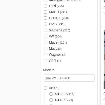
Ford
(275)
MAHO
(241)
DECKEL
(238)
DMG
(231)
Siemens
(225)
VW
(204)
Mazak
(201)
Macc
(3)
Wagner
(3)
GRIT
(1)
Modèle :
AB
(75)
AB 3 ESV
(11)
AB 40/SV
(3)