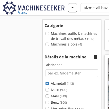
France
Catégorie
Machines-outils & machines
de travail des métaux
(139)
Machines à bois
(4)
Détails de la machine
Fabricant :
Alzmetall
(143)
Iveco
(900)
MAN
(419)
Benz
(300)
Mercedes-Benz
(297)