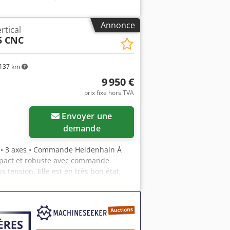
Esck Course axe X : 1 200 mm Course
 tr/min Nez de broche : ISO 40 Surface
Annonce
rtical
tils : 24 positions DÉTAILS DE LA
5 CNC
mbrement : env. 4,2 x 3,3 x 3,15 m
137 km
9 950 €
prix fixe hors TVA
Demander plus
Envoyer une
d'images
demande
al • 3 axes • Commande Heidenhain À
ompact et robuste avec commande
 tension. Elle est en très bon état,
echniques Fabricant : Alzmetall
re d’usinage vertical Commande :
se X : 600 mm Course Y : 400 mm Course
mplacements Si intéressé, merci