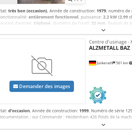
État:
très bon (occasion)
, Année de construction:
1979
, numéro de
Fonctionnalité:
entièrement fonctionnel
, puissance:
2,2 kW (2,99 c
courant d'entrée:
triphasé
, diamètre de l'outil:
32 mm
, fixation de
électrique
, hauteur totale:
187 mm
, profondeur de col de cygne:
3
Équipement:
Marquage CE, documentation / manuel, vitesse de ro
Centre d'usinage - 
à colonne ALZMETALL en bon état Modèle AB 35 S, n° de série 365
ALZMETALL
BAZ 
mm Course du mandrin de 160 mm Vitesse de broche de 55 à 1500 tr
broche réglable sur 2 niveaux de rapport de boîte de vitesses Dedp
32 mm dans l’acier, 45 mm dans la fonte grise Encombrement au sol
Jünkerath
561 km
Poids : 430 kg À récupérer sur place et paiement en espèces uniq
Demander des images
État:
d'occasion
, Année de construction:
1999
, Numéro de série 129
Documentation : oui Commande : Heidenhain 426 Poids de la machin