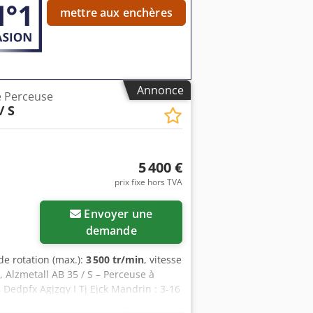
mettre aux enchères
Annonce
e Perceuse
/ S
5 400 €
prix fixe hors TVA
Envoyer une
demande
 de rotation (max.):
3 500 tr/min
, vitesse
, Alzmetall AB 35 / S – Perceuse à
Dedpfx Agjzqy I Tj Ejck Mandrin : 3-16
 - 0,3 mm/tr Dispositif de filetage Unité