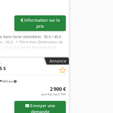
Information sur le
prix
 dans l’acier (diamètre) : 35,0 / 40,0
 : 65,0 - 1 750 tr/min Dimensions de
1 / 0,2 / 0,3 mm/tr Montage de la
fxjzl E Uho Ag Esck Dimensions (L x l x
 - variation de vitesse en continu
Annonce
e
 commande électromagnétique - moteur
5 S
che) - butée de profondeur de perçage -
ide d’une manivelle - bouton d’arrêt
603 km
2 900 €
prix fixe hors TVA
Envoyer une
demande