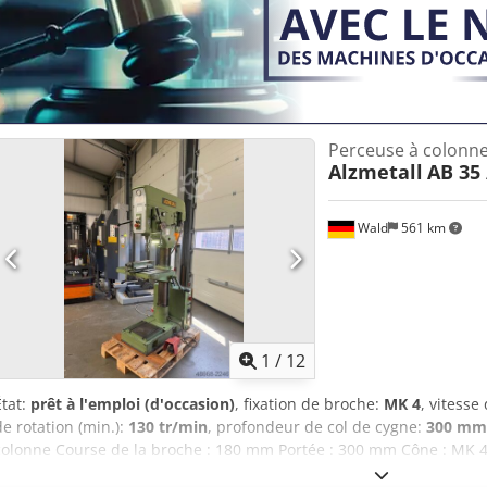
Perceuse à colonn
Alzmetall
AB 35 
Wald
561 km
1
/
12
État:
prêt à l'emploi (d'occasion)
, fixation de broche:
MK 4
, vitesse
de rotation (min.):
130 tr/min
, profondeur de col de cygne:
300 mm
colonne Course de la broche : 180 mm Portée : 300 mm Cône : MK 4 
mm Vitesse variable en continu : 130 - 3500 tr/min Avance : 0,1 - 0,2