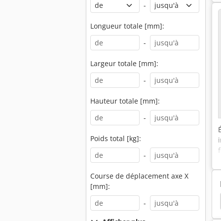
-
Longueur totale [mm]:
-
Largeur totale [mm]:
-
Hauteur totale [mm]:
-
Poids total [kg]:
-
Course de déplacement axe X
[mm]:
l Ab
Perceuse À Colonne Rexon
Perceuse Col
-