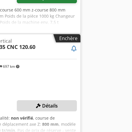
y-course 600 mm z-course 800 mm
 Poids de la pièce 1000 kg Changeur
Poids de la machine env. 7,5 t
niques proviennent du fabricant ou de
ente intermédiaire réservée ; seules
Enchère
rtical
 nous plus de 400 machines en stock
35 CNC 120.60
e 10 000 accessoires pour votre atelier
votre entreprise ? Dcedpoyqu U Njfx Ag
. Les visites sont possibles sur
arkus Hirsch
697 km
Détails
alité:
non vérifié
, course de
de déplacement axe Z:
800 mm
, modèle
0 tr/min
, Pas de prix de réserve - vente