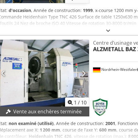
État:
d'occasion
, Année de construction:
1999
, x-course 1200 mm 
Commande Heidenhain Type TNC 426 Surface de table 1250x630 mm
d’outils 24 Nez de broche ISO 40 Vitesse de rotation 30-8000 tr/min 
Dimensions d’encombrement env. 4,2x3,3x3,15 m Les données tech
l’exploitant et sont donc données sans engagement de notre part. V
Centre d’usinage ve
nos conditions commerciales et de vente s’appliquent. À propos de
ALZMETALL
BAZ 
15 000 m² de surface de stockage, capacité de levage de 70 t plus d
Vous souhaitez vendre des machines, des lignes de production ou 
Eek Contactez-nous. Retrouvez d’autres offres sur notre site internet
rendez-vous. Nous serions ravis de vous accueillir. Votre équipe M
Nordrhein-Westfalen
1
/
10
Vente aux enchères terminée
État:
non examiné (utilisé)
, Année de construction:
2001
, Fonctionn
déplacement axe X:
1 200 mm
, course de l’axe Y:
600 mm
, course 
de contrôleur:
Heidenhain TNC 426
, vitesse de rotation (max.):
8 00