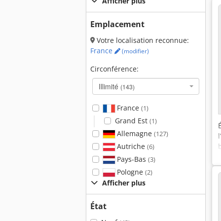
Afficher plus
Emplacement
Votre localisation reconnue:
France
(modifier)
Circonférence:
Illimité
(143)
France
(1)
Grand Est
(1)
Allemagne
(127)
Autriche
(6)
Pays-Bas
(3)
Pologne
(2)
Afficher plus
État