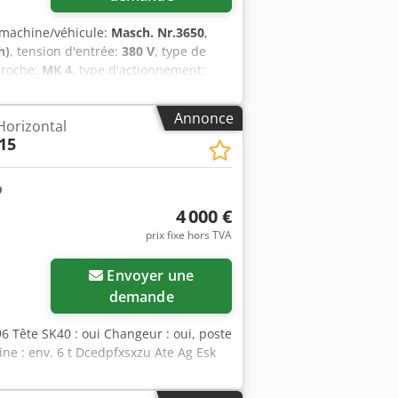
 machine/véhicule:
Masch. Nr.3650
,
h)
, tension d'entrée:
380 V
, type de
 broche:
MK 4
, type d'actionnement:
00 mm
, poids total:
430 kg
,
tation à variation continue
, Perceuse
Annonce
Horizontal
0 Mandrin à cône MK4 Portée de 300
15
/min, réglable en continu Vitesse de
ozicxrjfx Ag Eeck Capacité de perçage :
 : 1,3 m x 0,9 m Hauteur : 1,87 m
uement.
4 000 €
prix fixe hors TVA
Envoyer une
demande
6 Tête SK40 : oui Changeur : oui, poste
e : env. 6 t Dcedpfxsxzu Ate Ag Esk