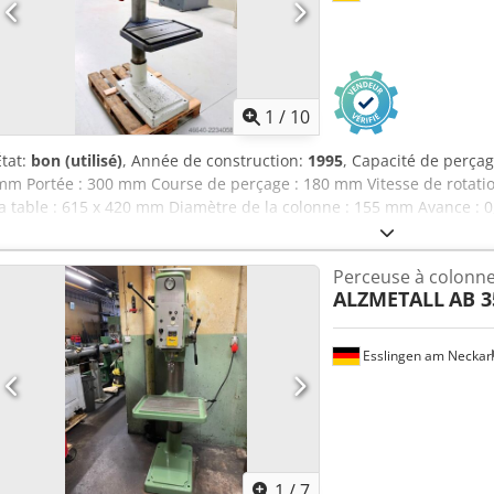
1
/
10
État:
bon (utilisé)
, Année de construction:
1995
, Capacité de perçage
mm Portée : 300 mm Course de perçage : 180 mm Vitesse de rotation
la table : 615 x 420 mm Diamètre de la colonne : 155 mm Avance : 0,
broche : MK 4 Puissance du moteur : 0,9 / 1,5 kW Poids : 450 kg Djdp
h) : 800 x 650 x 1 850 mm Équipement : - perceuse à colonne robuste
Perceuse à colonn
(courroie trapézoïdale) - avance automatique de la broche * avec
ALZMETALL
AB 3
à inversion de polarité - sens de rotation de la broche (droite/gau
table de machine avec 2 x rainures en T * réglable en hauteur à l’a
d’urgence à l’avant - manuel d’utilisation (PDF)
Esslingen am Neckar
1
/
7