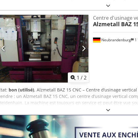
garantie au plus offrant ! DÉTAILS TECHNIQUES Dsdpfxoyv Ayfe Ag 
axe Y : 600 mm Course axe Z : 800 mm Vitesse de broche : 30–8 000
Centre d'usinage ve
de table : 1 250 x 630 mm Poids de la pièce : 1 000 kg Changeur d'ou
Alzmetall
BAZ 1
MACHINE Commande : Heidenhain TNC 426 Dimensions & poids Enco
Poids de la machine : env. 7 500 kg
Neubrandenburg
1 
1
/
2
État:
bon (utilisé)
, Alzmetall BAZ 15 CNC – Centre d’usinage vertic
vendre : un Alzmetall BAZ 15 CNC, un centre d’usinage vertical c
Heidenhain. La machine est toujours en service et peut être vue sous
bien entretenue et techniquement irréprochable. Caractéristiques t
Modèle : BAZ 15 CNC Application : Fraisage Type de machine : Cent
Heidenhain Poids : 3 200 kg Charge de table : 500 kg Axes : 3 Cour
Z : 600 mm Vitesse de broche : 9 000 tr/min Magasin d’outils : 24 e
d’écrire ou d’appeler directement. Dedpfsxxxu Usx Ag Ejck