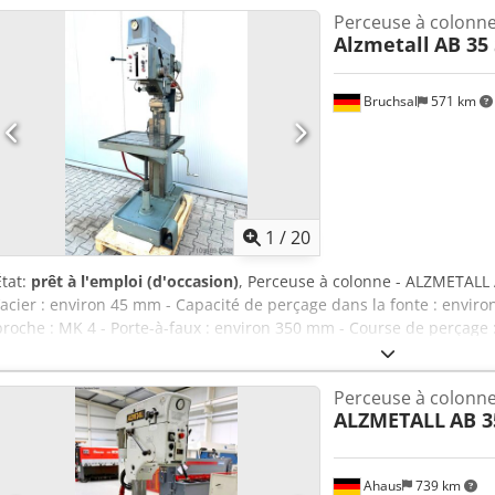
Perceuse à colonne
Alzmetall
AB 35 
Bruchsal
571 km
1
/
20
État:
prêt à l'emploi (d'occasion)
, Perceuse à colonne - ALZMETALL 
l’acier : environ 45 mm - Capacité de perçage dans la fonte : enviro
broche : MK 4 - Porte-à-faux : environ 350 mm - Course de perçage 
: 2 vitesses / 65 - 1450 tr/min (à variation continue) - Avances automa
Butée de profondeur de perçage - Surface de fixation de la table : 
Perceuse à colonn
table : environ 600 mm - Table réglable en hauteur à l’aide d’une ma
ALZMETALL
AB 3
environ 200 mm - Puissance du moteur : environ 3,5 kW - Système d
Dcjdpfx Ajznlf Eog Esk - Indicateur de vitesse Dimensions : L x l x H :
1200 kg Sous réserve d’erreurs et d’omissions.
Ahaus
739 km