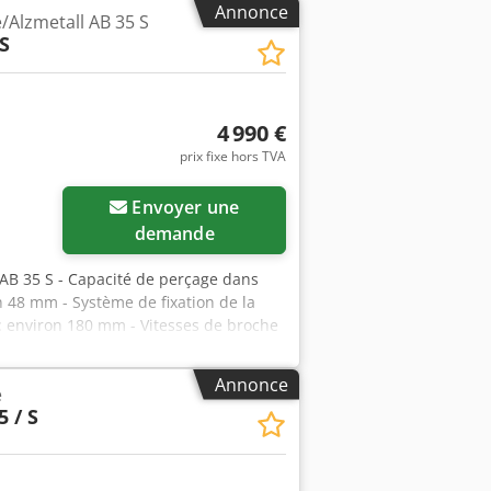
Annonce
/Alzmetall AB 35 S
S
4 990 €
prix fixe hors TVA
Envoyer une
demande
AB 35 S - Capacité de perçage dans
n 48 mm - Système de fixation de la
: environ 180 mm - Vitesses de broche
tiques : 0,1 - 0,2 - 0,3 - 0,4 mm/tr -
environ 600 x 460 mm - Réglage de la
Annonce
e
nivelle - Diamètre de la colonne :
5 / S
e refroidissement - Lampe de travail
 1,1 x 0,7 x 2,1 mètre / Poids : environ