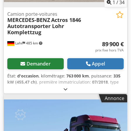
1
/
34
Camion porte-voitures
MERCEDES-BENZ
Actros 1846
Autotransporter Lohr
Komplettzug
89 900 €
Lahr
485 km
prix fixe hors TVA
Demander
Appel
État:
d'occasion
, kilométrage:
763 000 km
, puissance:
335
kW (455,47 ch)
, première immatriculation:
07/2018
, type
de carburant:
diesel
, poids total:
38 400 kg
, freins:
retardeur
, couleur:
rouge
, type d'engrenage:
Annonce
automatique
, classe d'émission:
Euro 6
, Équipement:
ABS,
chauffage de stationnement, climatisation, programme
électronique de stabilité (ESP)
, Mercedes Benz Actros
1846, transporteur de voitures Lohr, ensemble complet,
retardateur, 2 réservoirs, suspension pneumatique