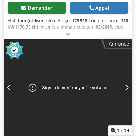
Demander
Appel
État:
bon (utilisé)
, kilométrage:
175 926 km
, puissance:
130
kW (176,75 ch)
, première immatriculation:
03/2015
, type
de carburant:
diesel
, dimension des pneus:
205/75R17,5
,
configuration d'essieux:
4x2
, empattement:
4 310 mm
,
Annonce
carburant:
diesel
, couleur:
blanc
, cabine conducteur:
cabine courte
, type d'engrenage:
automatique
, nombre
de vitesses:
6
, classe d'émission:
Euro 6
, suspension:
acier
,
nombre de sièges:
3
, longueur totale:
8 400 mm
, largeur
totale:
2 550 mm
, hauteur totale:
2 560 mm
, longueur de
l'espace de chargement:
5 750 mm
, largeur de l’espace de
chargement:
2 320 mm
, Année de construction:
2015
,
Équipement:
ABS, chauffage de siège, climatisation,
contrôle de traction, régulateur de vitesse, régulation
électrique des vitres, rétroviseur électrique, verrouillage
centralisé
, = Options et accessoires supplémentaires = -
Rétroviseurs chauffants - Tachygraphe numérique -
Chronotachygraphe (appareil de contrôle) - Fixe - Lampe
halogène - Cabine courte - Cuir / tissu - Manuel -
1
/
14
Radio/cassette - Treuil = Remarques = Nombre d’essieux :