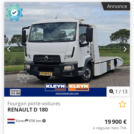
Annonce
1
/
13
Fourgon porte-voitures
RENAULT
D 180
19 900 €
Vuren
656 km
à négocier hors TVA