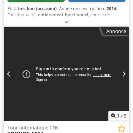
État:
très bon (occasion)
, Année de construction:
2014
,
Fonctionnalité:
entièrement fonctionnel
, course de
déplacement axe X:
3 000 mm
, course de l’axe Y:
1 700 mm
,
course de déplacement axe Z:
1 500 mm
, Heidenhain 530
Annonce
Tête de fraisage diagonale avec indexation 2,5° x 2,5°
Vitesse de rotation jusqu’à 6 000 tr/min Porte-outil SK50
Refroidissement interne 36 bar Csdpfjx I A Hvjx Af Ujha
Convoyeur à copeaux longitudinal + convoyeur transversal
1
/
9
Tour automatique CNC