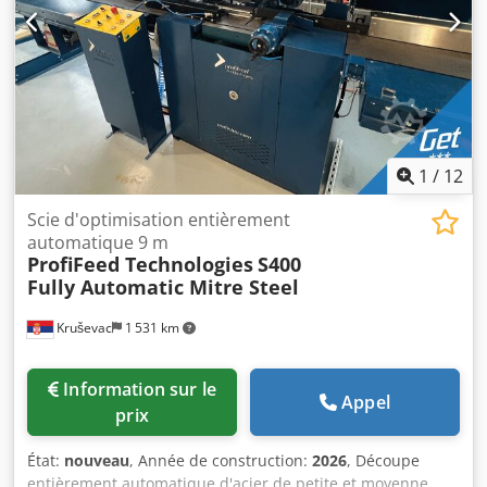
1
/
12
Scie d'optimisation entièrement
automatique 9 m
ProfiFeed Technologies
S400
Fully Automatic Mitre Steel
Kruševac
1 531 km
Information sur le
Appel
prix
État:
nouveau
, Année de construction:
2026
, Découpe
entièrement automatique d'acier de petite et moyenne