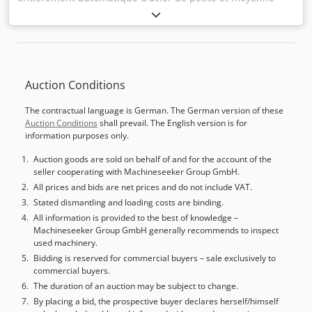
taille avec une automatisation simple à utiliser. Posez
n'importe quel acier à couper, la machine le détectera
automatiquement et le coupera en tâches grâce à un
positionnement de haute précision du matériau par
servomoteur. Listes de travail Excel Entrée WIFI pour
Auction Conditions
l'entrée simplifiée de grandes listes de coupe.
Actionnement de la scie par servomoteur avec actionneur
The contractual language is German. The German version of these
industriel à vis à billes. Détection automatique de l'acier
Auction Conditions
shall prevail. The English version is for
présent dans la machine, puis réglage du point de départ
information purposes only.
de la coupe pour une course et un temps de coupe
minimums. Aucun capteur de limite ni aucune action de
Auction goods are sold on behalf of and for the account of the
seller cooperating with Machineseeker Group GmbH.
l'opérateur n'est nécessaire. Un capteur laser mesure la
longueur de chaque pièce d'acier à couper, quelle que soit
All prices and bids are net prices and do not include VAT.
sa longueur. Notre puissant algorithme d'optimisation
Stated dismantling and loading costs are binding.
calcule à la volée le meilleur ordre des pièces pour
All information is provided to the best of knowledge –
Machineseeker Group GmbH generally recommends to inspect
produire un minimum de déchets. La machine coupe
used machinery.
automatiquement la liste calculée sans s'arrêter. Vous
Bidding is reserved for commercial buyers – sale exclusively to
n'avez pas besoin d'intervenir, il vous suffit de continuer à
commercial buyers.
introduire de nouveaux stocks d'acier. Une alternative
The duration of an auction may be subject to change.
simple et rapide aux scies à double tête. Il suffit de saisir
By placing a bid, the prospective buyer declares herself/himself
(ou d'importer) les longueurs et les angles dont vous avez