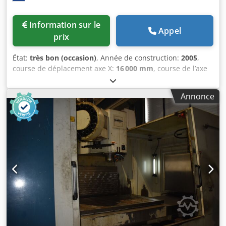
Information sur le
Appel
prix
État:
très bon (occasion)
, Année de construction:
2005
,
course de déplacement axe X:
16 000 mm
, course de l’axe
Y:
3 500 mm
, course de déplacement axe Z:
1 500 mm
,
Station de réception de tête TUPC tête micro-indexable
Annonce
CNC Axe A : 360 000 x 0,001 mm Axe C : 360 000 x 0,001
mm SELS rallonge de broche L = 500 mm CTS alimentation
interne en liquide de refroidissement ATC changeur
d’outils à chaîne, 60 positions Guidages hydrostatiques
Plaques à rainures en T en option 5600 x 1875 (2x) + 4000 x
1875 mm Axe X : 16 000 mm Axe Y : 3 500 mm Axe Z : 1 500
mm Puissance broche : 80 kW Cedpoxpfkksfx Af Uoha
Vitesse de rotation de la broche : 4 000 tr/min Interface
porte-outil : SK59 ISO/BT/MK Avance axe X : 25 000
mm/min Avance axe Y : 25 000 mm/min Avance axe Z : 25
000 mm/min Tête de fraisage auto-indexable : 2,5 x 2,5°
Longueur : 24 000 mm Largeur : 6 500 mm Hauteur : 6 500