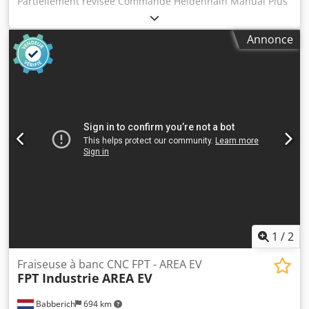
Partiellement révisée Commande Heidenhain Manual Plus
620 Zone de travail : Diamètre de passage sur le banc : 475
mm Diamètre de passage au-dessus du chariot transversal
Annonce
: 260 mm Course du chariot transversal : 260 mm Distance
entre pointes : 1000 mm Longueur de tournage : 880 mm
Entraînement de la broche principale Puissance
d’entraînement – Moteur AC – 40% d’utilisation : 25 kW
Boîte de broche Nez de broche DIN 55026 : taille A6
Diamètre de la broche au palier avant : 115 mm Alésage de
broche : 78 mm Plage de vitesses (V constant) : 1 – 3000
tr/min Chariot transversal Plage d’avance, transversal :
0,001 – 1000 mm/min Plage d’avance, longitudinal et
filetage : 0,001 – 2000 mm/min Avance rapide
transversal/longitudinal : 5/10 m/min Chjdpfxjyffige Af Uja
Contre-pointe Diamètre du fourreau : 70 mm Course du
fourreau : 120 mm Cône intérieur du fourreau : 5 MK
1
/
2
Fraiseuse à banc CNC FPT - AREA EV
FPT Industrie
AREA EV
Babberich
694 km