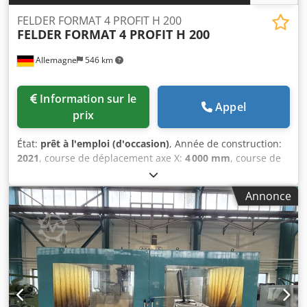
FELDER FORMAT 4 PROFIT H 200
FELDER
FORMAT 4 PROFIT H 200
Allemagne
546 km
Information sur le
Appel
prix
État:
prêt à l'emploi (d'occasion)
, Année de construction:
2021
, course de déplacement axe X:
4 000 mm
, course de
l’axe Y:
1 670 mm
, course de déplacement axe Z:
500 mm
,
nombre d'axes:
4
, Ce centre d'usinage CNC à 4 axes a été
Annonce
fabriqué en 2020. Il est équipé d'une broche de fraisage
de 12 kW avec une plage de vitesse de 1000-24000 tr/min
et une rotation de l'axe C de 0-360°. La machine comprend
un changeur d'outils linéaire à 12 stations et une tête de
perçage complète avec 16 broches. Elle est également
dotée d'un système de sécurité robuste avec une barrière
lumineuse. Considérez l'opportunité d'acheter ce centre
d'usinage CNC Felder Format 4 Profit H 200. Contactez-