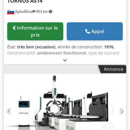
TORNOS
AS14
Ajdovščina
903 km
Information sur le
Appel
prix
État:
très bon (occasion)
, Année de construction:
1976
,
Fonctionnalité:
entièrement fonctionnel
, type de courant
d'entrée:
Climatisation
, La machine est en parfait état de
marche. C'est une machine très rapide, le pick-up a été
Annonce
refait. Vente en raison d'une future retraite. Le reste des
machines, l'équipement complet sera également à vendre
dans le futur. Trois machines cnc, deux chariots
élévateurs, etc... Chjdjnyiyajpfx Af Uoa Tous les articles ne
sont pas sur les photos car il y a une limite de 15 photos.
Contact pour photos.