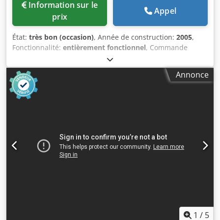
Information sur le
Appel
prix
État:
très bon (occasion)
, Année de construction:
2005
,
Fonctionnalité:
entièrement fonctionnel
, Commande
numérique: HEIDENHAIN iTNC530 Axes Course axe X mm :
3.000 Course axe Y mm : 1.700 Course axe Z mm : 1.500
Annonce
Vitesses d’avance m/min : 10 Vitesses d’avance rapides
m/min : X, Y: 20; Z: 10 Chjdorw Arzepfx Af Uoa Table de
travail Dimensions des palettes mm : 3.200x1.200 Poids
maximum sur la table kg : 8.000 Rainures en T : 7xT22 -
150 mm Broche Rotation max. de la broche Tours/min : 30
- 5.000 Puissance d’entraînement de la broche kW : 28/38
Étapes de la boîte de vitesses : 2 Arrosage Arrosage par le
centre de la broche bar : 22 Système d’outillage
Attachement : ISO-50 DIN 69871A Équipement Manivelle
électronique Convoyeur à copeaux Quatrième axe prêt
1
/
5