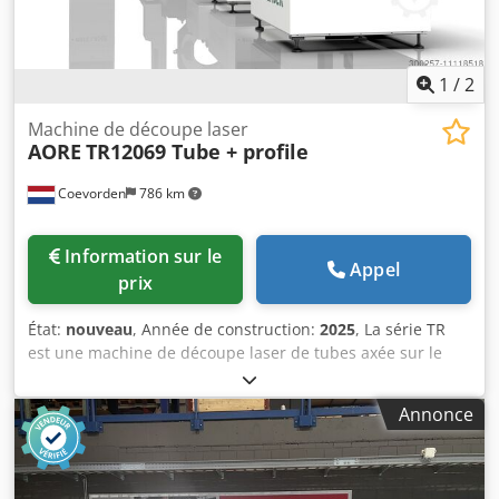
1
/
2
Machine de découpe laser
AORE
TR12069 Tube + profile
Coevorden
786 km
Information sur le
Appel
prix
État:
nouveau
, Année de construction:
2025
, La série TR
est une machine de découpe laser de tubes axée sur le
traitement de tubes lourds. Elle utilise un bâti horizontal
traditionnel à haute capacité de charge et une structure à
Annonce
portique mobile, ce qui permet de répondre à diverses
conditions de découpe complexes. Elle est largement
utilisée dans la découpe de poutres de construction, le
traitement de canalisations et l'industrie des structures