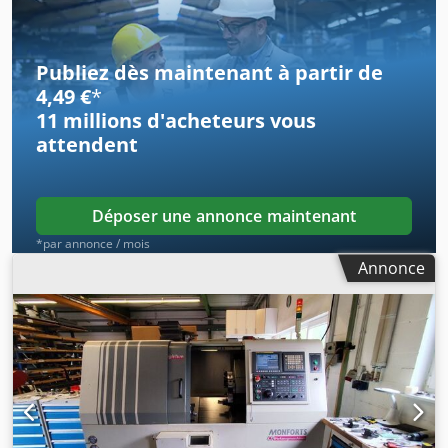
Alésage de la broche 103 mm Codpfxjzpy Rre Agkorf
Tourelle à 12 positions, norme VDI 60 Convoyeur à copeaux
Publiez dès maintenant à partir de
4,49 €
*
11 millions d'acheteurs
vous
attendent
Déposer une annonce maintenant
*par annonce / mois
Annonce