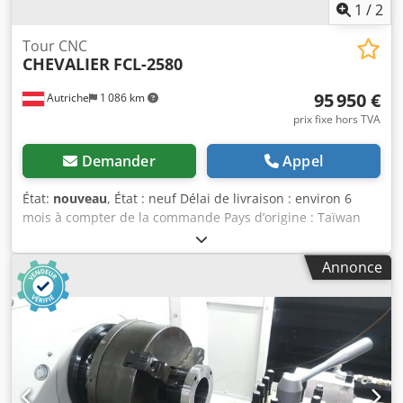
1
/
2
Tour CNC
CHEVALIER
FCL-2580
95 950 €
Autriche
1 086 km
prix fixe hors TVA
Demander
Appel
État:
nouveau
, État : neuf Délai de livraison : environ 6
mois à compter de la commande Pays d’origine : Taïwan
Prix : 95 950 € Loyer mensuel : 1 813,46 € Diamètre
maximal de tournage sur le chariot : 630 mm Distance
Annonce
entre les pointes : 2 000 mm Alésage de la broche : 85 mm
Diamètre maximal de tournage sur le chariot transversal :
400 mm Largeur du bâti : 350 mm Prise de broche : D1-8
Cône de broche : 1/16 MK Nombre de plages de vitesse : 3
Vitesse de la broche : 37 – 2 250 tr/min Avance
transversale : 5 000 mm/min Vitesse de déplacement
rapide (axe Z) : 8 000 mm/min Plage de réglage du chariot