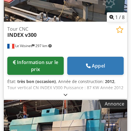
Csdezd Dyyepfx Agksrf
1
/
8
Tour CNC
INDEX
v300
Le Vésinet
297 km
Information sur le
Appel
prix
État:
très bon (occasion)
, Année de construction:
2012
,
Tour vertical CN INDEX V300 Puissance : 87 KW Année 2012
Crsdpfx Agezlaluskef 1 tourelle porte outils 10 positions
CN: SIEMENS SINUMERIK 840D sl convoyeur de pièces
Annonce
environ 19 porte-outils dont porte-outils motorisés
présentoirs de 10 outils Convoyeur à copeaux Benne à
copeaux basculante et fourchable GOUBARD