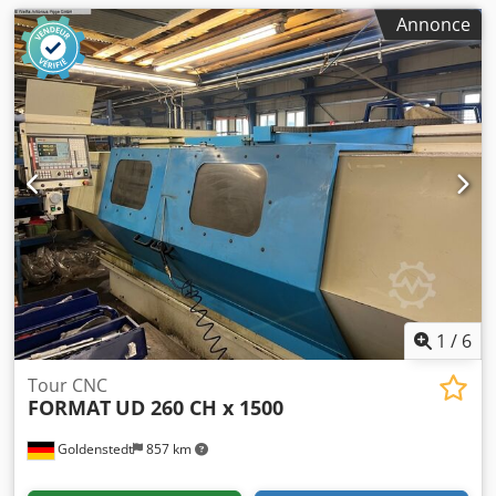
l’éclairage de la zone de travail  Porte coulissante
Annonce
automatique à commande hydraulique  Axe C  Contre-
pointe entraînée par programme, incluant diverses
pointes de centrage  Tourelle à indexage 12 postes 
Dispositif d’entraînement de la tourelle  Convoyeur à
copeaux  Système de refroidissement avec pompe
renforcée, environ 4 bars  Interface pour l’automatisation
 Divers accessoires  1 porte-outil Heimbuch SK 80, sans
douilles de serrage  1 mandrin à trois mâchoires Schunk
Rota NCF 315  1 mandrin à trois mâchoires Schunk Rota
NCF 250  1 mandrin à deux mâchoires Schunk Rota NCF
250  1 butée WTO  2 outils motorisés CAPTO - outil axial
 2 outils motorisés CAPTO - outil radial  3 outils
motorisés CAPTO - outil radial  7 supports d’outils fixes 
1
/
6
Éléments de montage  Documentation
Tour CNC
FORMAT
UD 260 CH x 1500
Goldenstedt
857 km