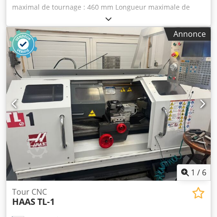
maximal de tournage : 460 mm Longueur maximale de
tournage : 1 000 mm Système de commande : TX 8F Vitesse
de broche maximale : 2 800 tr/min Tour CNC | TRAUB -
Annonce
TNA 500 La machine est en bon état. Crjdpfoxbtpxox Agkof
Nous vous communiquerons volontiers, sur demande, les
vidéos de la machine prises sur le site de l’usine. - - - - - - -
- - - - - - - - - - - - - - - - - - - - - - - - - - - - - - - - - #Mots-clés :
TNA500 | TNA-500
1
/
6
Tour CNC
HAAS
TL-1