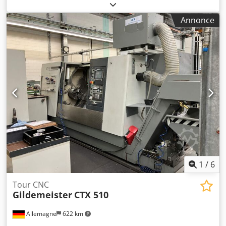
1 tourelle porte outils 10 positions CN: SIEMENS
SINUMERIK 840D sl convoyeur de pièces Cedjzlalnjpfx
Annonce
Agkerf environ 8 porte-outils dont porte-outils motorisés
Convoyeur à copeaux Benne à copeaux basculante et
fourchable GOUBARD Etagère 5 niveaux
1
/
6
Tour CNC
Gildemeister
CTX 510
Allemagne
622 km