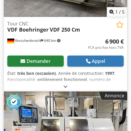
1
/
5
Tour CNC
VDF Boehringer
VDF 250 Cm
6 900 €
Korschenbroich
640 km
FCA prix fixe hors TVA
Demander
Appel
État:
très bon (occasion)
, Année de construction:
1997
,
Fonctionnalité:
entièrement fonctionnel
, numéro de
machine/véhicule:
1114.3705-24
, Tour CNC d'occasion
Marque : Boehringer Type : VDF 250Cm Année de
Annonce
construction : 1997 VDF Boehringer 250C La machine
dispose des équipements suivants Longueur de tournage
de 1000 mm Pas de contre-pointe Outils entraînés
Mandrin d'indexation spécial Contrôle Siemens 840C Le
Boehringer VDF 250 Cm est un tour CNC conçu pour
l'usinage de pièces mandrin. Il se caractérise par sa