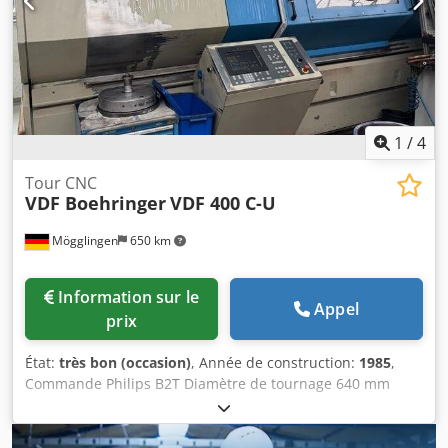
1
/
4
Tour CNC
VDF Boehringer
VDF 400 C-U
Mögglingen
650 km
Information sur le
Appel
prix
État:
très bon (occasion)
, Année de construction:
1985
,
Commande Philips B2T Diamètre de tournage 640 mm
Diamètre d’usinage longitudinal 550 mm Diamètre
d’usinage sur la tourelle 450 mm Longueur de tournage
1000 mm Vitesse de rotation de la broche 2 240 tr/min