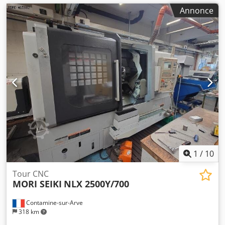
Annonce
1
/
10
Tour CNC
MORI SEIKI
NLX 2500Y/700
Contamine-sur-Arve
318 km