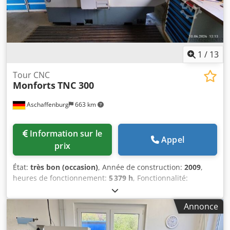
1
/
13
Tour CNC
Monforts
TNC 300
Aschaffenburg
663 km
Information sur le
Appel
prix
État:
très bon (occasion)
, Année de construction:
2009
,
heures de fonctionnement:
5 379 h
, Fonctionnalité:
entièrement fonctionnel
, numéro de machine/véhicule:
E08Y50039
, diamètre de tournage au-dessus du chariot
Annonce
transversal:
300 mm
, longueur de tournage:
500 mm
,
diamètre de tournage:
480 mm
, vitesse de broche (max.):