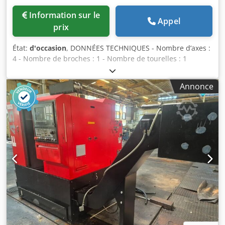
Information sur le
Appel
prix
État:
d'occasion
, DONNÉES TECHNIQUES - Nombre d’axes :
4 - Nombre de broches : 1 - Nombre de tourelles : 1
BROCHE PRINCIPALE - Type de broche : A2-8 - Puissance de
la broche : 18,5 [kW] - Vitesse de rotation de la broche :
Annonce
4 000 [tr/min] - Diamètre maximal de la barre : 80 [mm] -
Longueur maximale d’usinage : 728 [mm] - Diamètre
maximal d’usinage : 460 [mm] - Résolution minimale de
l’axe C : 0,001 [degré] TOURELLE - Nombre de positions : 12
- Nombre de positions motorisées : 12 - Course X/Z :
260/795 [mm] - Course Y : +/- 50 [mm] - Type d’outil : BMT -
Vitesse des outils entraînés : 6000 [tr/min] CONTRE-
POINTE - Type de contre-pointe : Numérique - Type de
cône : CM5 - Course de la contre-pointe : 650 [mm]
ALIMENTATION ÉLECTRIQUE - Tension d’alimentation : 400
[V] - Puissance totale : 39 [kVA] POIDS ET DIMENSIONS -
Encombrement : 3 110 x 1 922 [mm] - Hauteur de la
machine : 2 120 [mm] - Poids de la machine : 6 100 [kg]