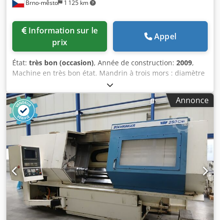
Brno-město
1 125 km
Information sur le
Appel
prix
État:
très bon (occasion)
, Année de construction:
2009
,
Machine en très bon état. Mandrin à trois mors : diamètre
200, tourelle à 4 positions, poupitre. Longueur de travail
maximale : 762 mm Diamètre de travail maximal : 406 mm
Annonce
Diamètre maximal sur le chariot : 406 mm Courses des
axes X/Z : 203/762 mm Vitesse de rotation de la broche :
1800 tr/min Puissance du moteur principal : 5,6 kW
Dimensions de la machine : 1981 x 2108 x 1397 mm Poids
de la machine : environ 2000 kg Csdpozhvq Ssfx Agkorf