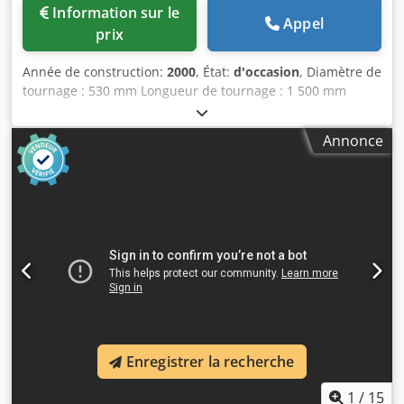
Information sur le
Appel
prix
Année de construction:
2000
, État:
d'occasion
, Diamètre de
tournage : 530 mm Longueur de tournage : 1 500 mm
Commande numérique : Fagor Hauteur entre pointes :
260 mm Diamètre de rotation : 475 mm Diamètre de
Annonce
rotation sur platine : 530 mm Diamètre de rotation sur
coulisseau : 315 mm Largeur du banc : 350 mm Alésage de
la broche : 80 mm Cône de la broche (intérieur) : MK5
Crjdpfx Aoiu A Daogksf Nombre de vitesses : 2 Plage de
vitesses : 0-650 / 650-2 500 tr/min Plage d’avance : 0 -
7 000 mm/min Vitesse de déplacement rapide : 10 m/min
Diamètre de la poupée : 72 mm Course de la poupée :
180 mm Poids de la machine : environ 3,5 t
Encombrement : environ L/l/H 3,50 x 1,50 x 1,80 m
Enregistrer la recherche
1
/
15