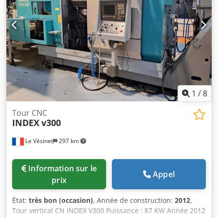
1
/
8
Tour CNC
INDEX
v300
Le Vésinet
297 km
Information sur le
Appel
prix
État:
très bon (occasion)
, Année de construction:
2012
,
Tour vertical CN INDEX V300 Puissance : 87 KW Année 2012