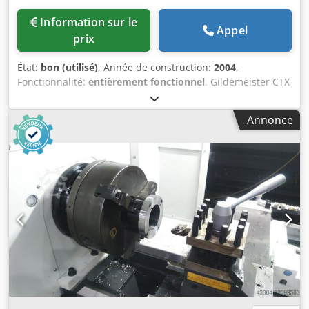
Information sur le
Appel
prix
État:
bon (utilisé)
, Année de construction:
2004
,
Fonctionnalité:
entièrement fonctionnel
, Gildemeister CTX
510 Commande : Siemens 840 D avec Shop-Turn
Credpfxjzmxz Rs Agkef Année de fabrication : 2004 Course
Annonce
X / Z : 300 / 1050 mm Tourelle : 12 postes Interface d'outil :
VDI 40 Vitesse de broche jusqu'à : 3 500 tr/min Passage de
barre : 90 mm Course du mandrin : 150 mm Contre-pointe
Refroidissement : 20 bars Taille du mandrin : 315 mm
Heures de fonctionnement de la broche : environ 14 000 *
La machine a servi à fabriquer des séries allant de 0 à 5
pièces * La programmation a été effectuée directement sur
la machine.