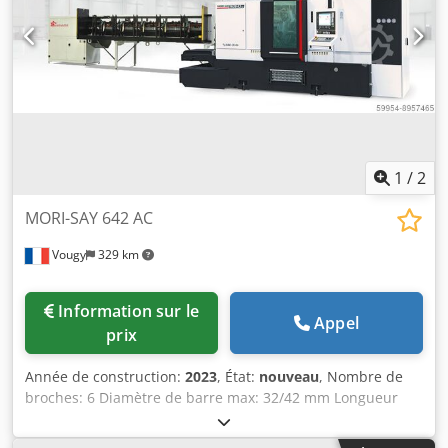
1
/
2
MORI-SAY 642 AC
Vougy
329 km
Information sur le
Appel
prix
Année de construction:
2023
, État:
nouveau
, Nombre de
broches: 6 Diamètre de barre max: 32/42 mm Longueur
max de ravitaillement: 125 mm Vitesse de broche: max
4.250 tr/min Cette machine est idéale pour la fabrication