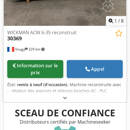
1
/
8
WICKMAN ACW 6-35 reconstruit
30369
Vougy
329 km
Information sur le
Appel
prix
État:
remis à neuf (d'occasion)
, Machine reconstruite avec
: - Moteur des avances et vitesses broches AC - PLC
Siemens Simatic HMI - Armoire électrique neuve siemens
Dwodpfsir Icwsx Aclja - Porte barre et son support - 6
tubes d'avance - 6 tubes de serrage - Appareillages en
SCEAU DE CONFIANCE
option - Machine au normes C
Distributeurs certifiés par Machineseeker