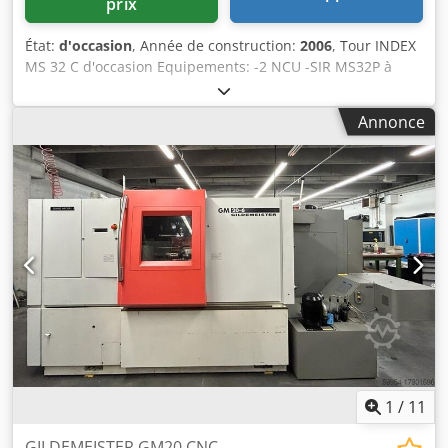
prix
État:
d'occasion
, Année de construction:
2006
, Tour INDEX
MS 32 C d'occasion Equipements: -2 NCU -SIR MS32P à
étagères longueur 3300 mm, rails vissés -Contre broche -
KNOLL complet avec 1 pompe HP -Contrôle de butée de
Annonce
barre -Entrées / sorties programmables Dwedpfsxgh Elsx
Acloa -4 contrôles de bris d’outils -1 entraînement outils
rotatifs NCU1 et 3 NCU2 -1 doubleur de course WTO, 3
positions, motorisé sur poste 1 -2 unités de perçage avec
moteur 6044 vendues avec la machine. -Transmit
Equipements listés ci-dessous avec : CNC axis: 1.1 XZ 1.2 Z
2.1 Z 2.2 XZ 3.1 XZ 3.2 XZ 4.1 XZ 4.2 XZ 5.1 XZ 5.2 XZ 6.1 XZ
6.2 XZ
1
/
11
GILDEMEISTER GM20 CNC