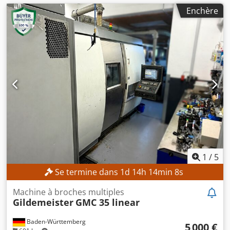
Enchère
1
/
5
Se termine dans
1
d
14
h
14
min
5
s
Machine à broches multiples
Gildemeister
GMC 35 linear
Baden-Württemberg
5 000 €