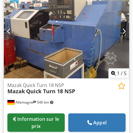
machine : 95,77 kVA Équipement supplémentaire •
Convoyeur à copeaux • Divers porte-outils statiques •
Porte-outils rotatifs entraînés • Mandrins sur les deux
broches Technical Specification Counter Spindle Yes
Driven Tools Yes
1
/
5
Mazak Quick Turn 18 NSP
Mazak
Quick Turn 18 NSP
Allemagne
546 km
Information sur le
Appel
prix