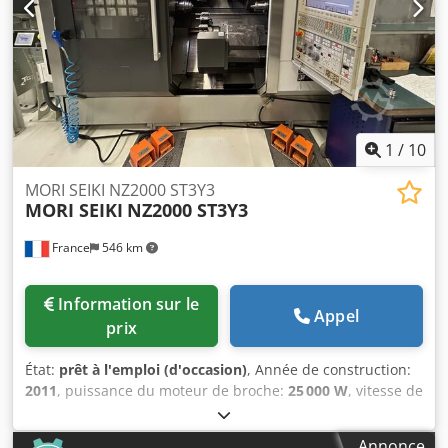
1
/
10
MORI SEIKI NZ2000 ST3Y3
MORI SEIKI
NZ2000 ST3Y3
France
546 km
Information sur le
Appel
prix
État:
prêt à l'emploi (d'occasion)
, Année de construction:
2011
, puissance du moteur de broche:
25 000 W
, vitesse de
broche (max.):
6 000 tr/min
, Diamètre de barre (max.):
65
mm
, course de déplacement axe X:
210 mm
, course de
Annonce