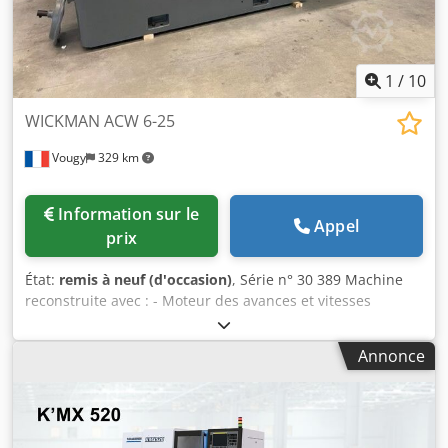
1
/
10
WICKMAN ACW 6-25
Vougy
329 km
Information sur le
Appel
prix
État:
remis à neuf (d'occasion)
, Série n° 30 389 Machine
reconstruite avec : - Moteur des avances et vitesses
broches AC - PLC Siemens Simatic HMI - Armoire électrique
neuve siemens Dwjdpoir Imcofx Acloa - Porte barre et son
Annonce
support - 6 tubes d'avance - 6 tubes de serrage -
Appareillages en option - Machine au normes C