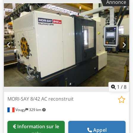
Annonce
vitesse d'alimentation Convoyeur de copeaux : Réservoir
amovible avec convoyeur à copeaux Pick-up : Pick-up
synchrone Frein de pick-up Glissière hydraulique pour
l'usinage arrière Autres accessoires et accessoires
spéciaux sur demande Dwsdpfx Aemhfxmsclea
1
/
8
MORI-SAY 8/42 AC reconstruit
Vougy
329 km
Information sur le
Appel