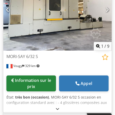
1
/
9
MORI-SAY 6/32 S
Vougy
329 km
Information sur le
Appel
prix
État:
très bon (occasion)
, MORI-SAY 6/32 S occasion en
configuration standard avec : - 4 glissières composées aux
stations 1-2-4-5 avec mouvement indépendant - SIEMENS
modèle S5 Moteurs Simodrive pour les conditions de