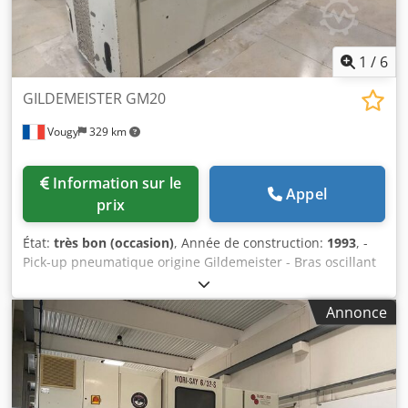
1
/
6
GILDEMEISTER GM20
Vougy
329 km
Information sur le
Appel
prix
État:
très bon (occasion)
, Année de construction:
1993
, -
Pick-up pneumatique origine Gildemeister - Bras oscillant
de reprise passage 25 - 1 détecteur bris de mèche - Vérin
d’exclusion chute de barre - Balluff BMC 8 - Embarreur
Annonce
IEMCA PRA 52/31 P Dwodokwcx Sopfx Aclea