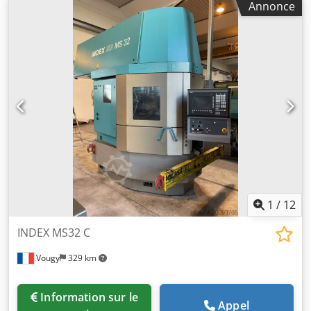
Annonce
électrique Cette machine combine la haute productivité et
la robustesse du multibroche à cames avec les avantages
de la commande numérique dont l’utilisation a été facilité
pour les opérateurs. La machine est équipée d’une double
CN Siemens 840D Solution line pour le contrôle de 24 axes
de base et 20 axes supplémentaires en option. Les 6
broches indépendantes avec moteurs AC ont une
puissance de 7 kW permettant l´usinage de matières
difficiles.
1
/
12
INDEX MS32 C
Vougy
329 km
Information sur le
Appel