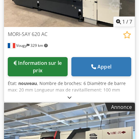
70 bars 100 L/min Dwedjir Ikdjpfx Aclja - Refroidisseur
d'huile de coupe Green Box - Aspirateur de fumée UAS
Machine en très bonne condition, comme neuve, n'hésitez
pas à nous contacter pour plus d'informations.
1
/
7
MORI-SAY 620 AC
Vougy
329 km
Information sur le
Appel
prix
État:
nouveau
, Nombre de broches: 6 Diamètre de barre
max: 20 mm Longueur max de ravitaillement: 100 mm
Vitesse de broche: max 6.000 tr/min Tour multibroche à
cames pour l’usinage de barres de petits diamètres. Cette
Annonce
machine rigide et d’une grande précision est très rapide.
Elle est utilisée pour la fabrication de moyennes et
grandes séries, pour le travail en barre ou à partir de
pièces ébauchées avec un chargeur adapté. Le tour est
équipé d’un barillet à denture HIRTH, de 6 coulisses