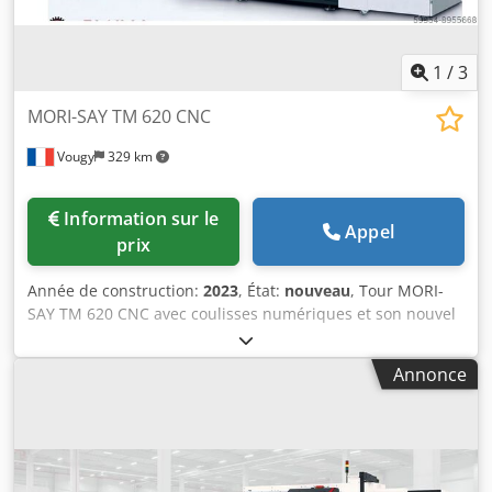
1
/
3
MORI-SAY TM 620 CNC
Vougy
329 km
Information sur le
Appel
prix
Année de construction:
2023
, État:
nouveau
, Tour MORI-
SAY TM 620 CNC avec coulisses numériques et son nouvel
embarreur introducteur Cucchi-BLT Usinage de moyennes
et grandes séries max Ø 20 mm (Ø 24 mm) Appareillages
Annonce
MORI-SAY 6/20 AC interchangeables Double commande
Fanuc à écran tactile Jusqu’à 34 axes à commande
numérique Dwjdpfxokvl Eyj Aclja