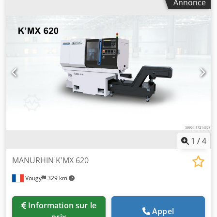
Annonce
de pièces en moyennes et grandes séries jusqu’aux
diamètres 42 mm (47 mm en barres avec embarreur
intégré). Dedpfjkvnu Hjx Aclswa Ce tour peut être
prédisposé en machine de reprise avec chargement de
pièces ébauchées en pinces ou mandrins jusqu’à un
diamètre de 130 mm. En option, jusqu’à 7 axes CNC
peuvent être intégrés à la machine (positions à définir)
avec une CN Siemens 840D
1
/
4
MANURHIN K'MX 620
Vougy
329 km
Information sur le
Appel
prix