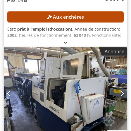
601 km
Aux enchères
État:
prêt à l'emploi (d'occasion)
, Année de construction:
2002
, heures de fonctionnement:
63 040 h
, Fonctionnalité:
entièrement fonctionnel
, Pas de prix de réserve – vente
garantie au plus offrant ! DÉTAILS TECHNIQUES
Annonce
Configuration de la machine : Coulisseaux linéaires
supérieurs : 2 unités Tête de fraisage : 1 unité Unités de
perçage transversal : 2 unités Broche frontale rigide : 1
unité Unités d’usinage : Tête 6 : Déplacement uniquement
sur l’axe X Position frontale 1 : Broche rotative rigide,
déplacement uniquement vers l’avant et vers l’arrière
Positions frontales 2 à 4 : Broches rotatives entièrement
contrôlables Position frontale 5 : Axe d’usinage interne
pour l’usinage de contours et de rayons intérieurs Position
frontale 6 : Broche d’usinage motorisée avec un chariot
d’usinage arrière et deux outils, déplaçable vers le côté
visible Équipement électronique complet Entraînements
auxiliaires à commande électronique, installables sur les