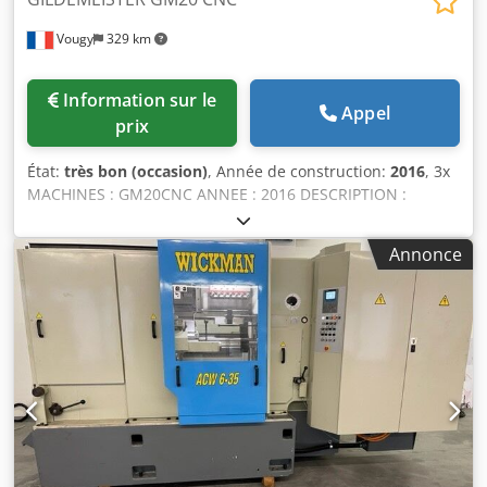
Vougy
329 km
Information sur le
Appel
prix
État:
très bon (occasion)
, Année de construction:
2016
, 3x
MACHINES : GM20CNC ANNEE : 2016 DESCRIPTION :
Machine avec CN d’origine Gildemeister SIEMENS
SINUMERIK CNC 840D - Coulisse CN poste 4 et 5 - Pick-up
Annonce
hydraulique CN avance, rotation, arrêt - Coulisse double
pos 6, Dodpfovcmfaox Aclswa - Coulisse de coupe
mécanique Fxtillqon - Coulisse reprise CN + 2 outils de
repise - Coulisse micrométrique pos3 - Commande bloc
central - Passage 25 mm Pompe HP + FILTRATION +
REFROIDISSEMENT KNOLL type : FKA/2550 Dnj0ed
Convoyeur à copeaux à palette KNOLL Embarreur : - IEMCA
PRA 52/38P