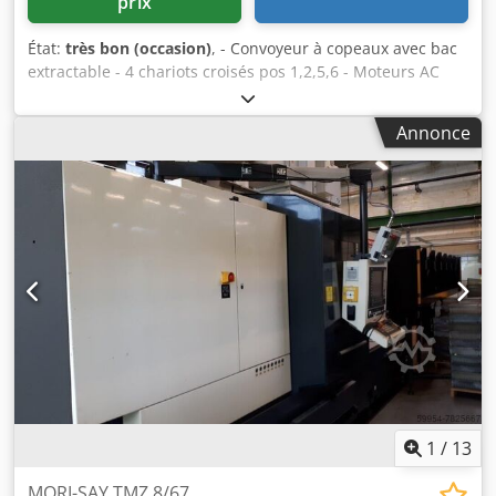
prix
État:
très bon (occasion)
, - Convoyeur à copeaux avec bac
extractable - 4 chariots croisés pos 1,2,5,6 - Moteurs AC
pour les vitesses de broche et pour les avances - Armoire
électrique Siemens neuve - Panneau de commande
Annonce
Siemens PLC 7.300 - Machine avec pick-up hydraulique et
chariot de reprise hydraulique - Porte-outils et
appareillages sur demandes Jfghuc9 Réalisation d'étude
de temps de cycle et mise au point de pièce sur demande.
Djdpfx Acjq Tq Imolowa
1
/
13
MORI-SAY TMZ 8/67