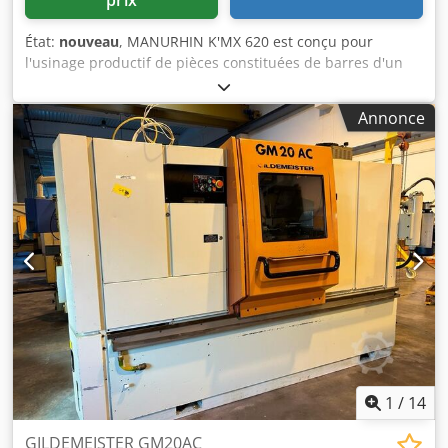
État:
nouveau
, MANURHIN K'MX 620 est conçu pour
l'usinage productif de pièces constituées de barres d'un
diamètre maximum de 20 mm. La machine est équipée de
série de deux électrobroches avec une vitesse maximale
Annonce
de 12 000 tr/min et d'un canon de guidage rotatif
synchronisé avec la broche principale au moyen de poulies
et de courroies. Caractéristiques principales : - Diamètre
max. du matériau de la barre 20 mm - 12 000 tr/min sur
les deux broches - Puissance de la broche principale
3,7/5,5 kW - Course de la broche 210 mm - Nombre d'outils
dans la coupe en même temps : 2 - Puissances des outils
tournants : 2kW - Nombre de postes : 22 dont 9
motorisables Dwedpfx Aeuqngqsclea
1
/
14
GILDEMEISTER GM20AC