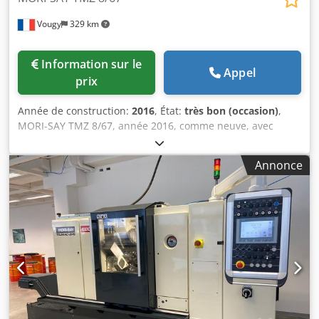
Vougy
329 km
Information sur le
Appel
prix
Année de construction:
2016
, État:
très bon (occasion)
,
MORI-SAY TMZ 8/67, année 2016, comme neuve, avec
seulement 1 an et demi de production avec : - embarreur
Cucchi-BLT intégré à faisceau pour barre de 5 m en
Annonce
passage 52 mm Machine avec : - Denture Hirth - Pince de
serrage BZI SK80 - Siemens Sinumerik Solution Line 840 SL
pour la gestion : des 8 broches avec axes C des 8 coulisses
frontales axes W des 8 chariots transversaux axes XZ pos.
1, 2, 3, 4, 7 et positions 5, 6 avec axes Y avec 3 outils fixes
ou tournants position 8 : coupe axe U8 position 8 : pour
reprise arrière avec 3 outils fixes ou tournants - Convoyeur
à copeaux avec tambour magnétique - Bras récupérateur
de pièces Jx30lq - Tapis convoyeur de pièces - Système
anti-incendie Kraft et Bauer - Pompe haute pression Losma