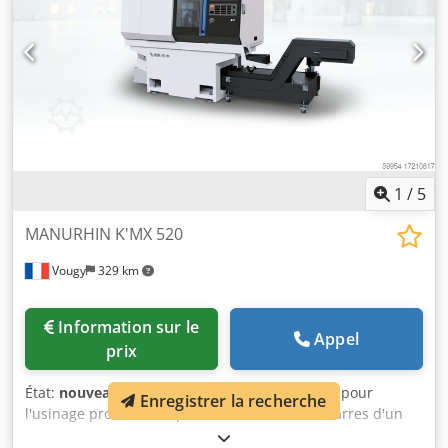
1
/
5
MANURHIN K'MX 520
Vougy
329 km
Information sur le
Appel
prix
État:
nouveau
, MANURHIN K'MX 520 est conçu pour
Enregistrer la recherche
l'usinage productif de pièces constituées de barres d'un
diamètre maximum de 20 mm. La machine est équipée de