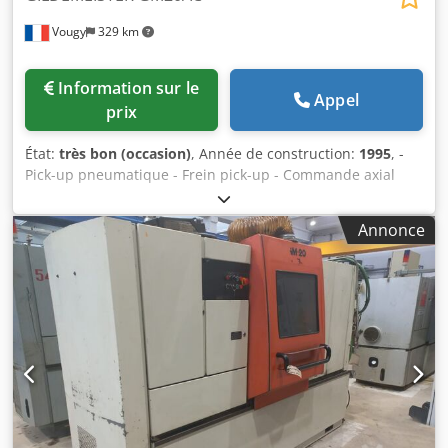
Vougy
329 km
Information sur le
Appel
prix
État:
très bon (occasion)
, Année de construction:
1995
, -
Pick-up pneumatique - Frein pick-up - Commande axial
poste 5 Dwedpfxouq A Aye Acloa - Bras oscillant de reprise
passage 25 - 1 détecteur bris d'outils - Vérin chute de
Annonce
barre - Panneau Siemens OP5 - Embarreur IEMCA PRA
40/42P