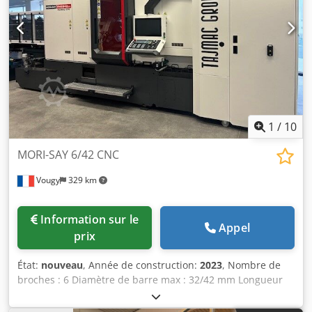
longitudinales, de 6 coulisses transversales dont 4 chariots
croisées en position 1-2-4 et 5, de moteurs de broches et
d’avances AC avec réglage sur panneau de commande.
Dedpfokvl Ersx Aclowa
1
/
10
MORI-SAY 6/42 CNC
Vougy
329 km
Information sur le
Appel
prix
État:
nouveau
, Année de construction:
2023
, Nombre de
broches : 6 Diamètre de barre max : 32/42 mm Longueur
max de ravitaillement Dwedpfx Ajkvnvvjcloa Vitesse de
broche max : 5.000 tr/min 4 fois moins de consommation