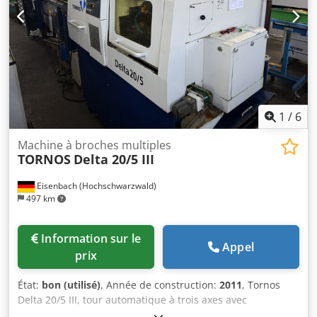
1
/
6
Machine à broches multiples
TORNOS
Delta 20/5 III
Eisenbach (Hochschwarzwald)
497 km
Information sur le
Appel
prix
État:
bon (utilisé)
, Année de construction:
2011
, Tornos
Delta 20/5 III, tour automatique à trois axes avec
commande FANUC Oi-TD, numéro de série 52100222,