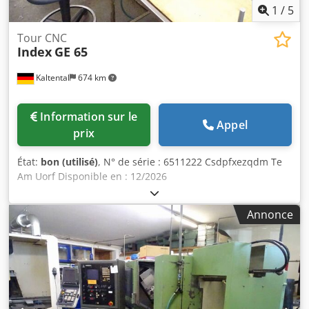
1
/
5
Tour CNC
Index
GE 65
Kaltental
674 km
Information sur le
Appel
prix
État:
bon (utilisé)
, N° de série : 6511222 Csdpfxezqdm Te
Am Uorf Disponible en : 12/2026
Annonce