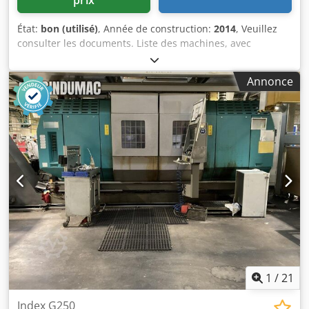
État:
bon (utilisé)
, Année de construction:
2014
, Veuillez
consulter les documents. Liste des machines, avec
indication des heures de fonctionnement, etc. Veuillez
consulter les documents. Cjdpfxozqtg Ao Am Uerf
Annonce
1
/
21
Index G250