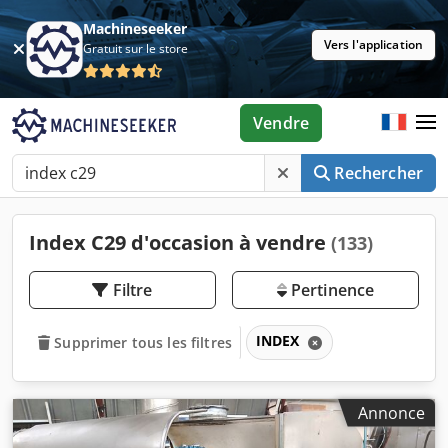
Machineseeker
Vers l'application
Gratuit sur le store
Vendre
Rechercher
Index C29 d'occasion à vendre
(133)
Filtre
Pertinence
INDEX
Supprimer tous les filtres
Annonce