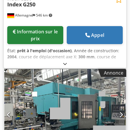
Index
G250
Allemagne
546 km
Information sur le
Appel
prix
État:
prêt à l'emploi (d'occasion)
, Année de construction:
2004
, course de déplacement axe X:
300 mm
, course de
déplacement axe Z:
1 400 mm
, hauteur totale:
2 400 mm
,
largeur totale:
2 560 mm
, poids total:
13 500 kg
, fabricant
Annonce
de contrôleurs:
SIEMENS
, modèle de contrôleur:
SINUMERIK
, longueur du produit (max.):
5 460 mm
,
nombre d'axes:
8
, Ce centre de tournage-fraisage Index
G250 à 8 axes a été fabriqué en 2004. Il est équipé d'un
convoyeur à copeaux Knoll, d'une unité de refroidissement
EMAG et d'un système d'aspiration des brouillards ISI. La
machine est équipée d’un mandrin hydraulique à serrage
rapide offrant une plage de serrage de 125 à 152 mm,
ainsi que d’un chargeur à portique suspendu pour
l’automatisation. Si vous recherchez des capacités de