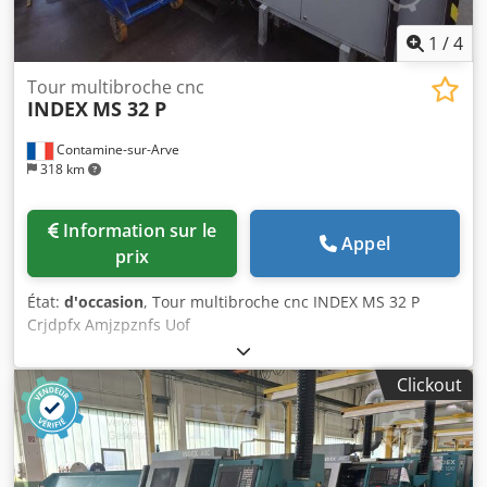
sont livrés avec la machine. Elle est en excellent état !
1
/
4
Tour multibroche cnc
INDEX
MS 32 P
Contamine-sur-Arve
318 km
Information sur le
Appel
prix
État:
d'occasion
, Tour multibroche cnc INDEX MS 32 P
Crjdpfx Amjzpznfs Uof
Clickout