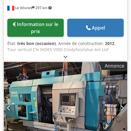
Le Vésinet
297 km
Information sur le
Appel
prix
État:
très bon (occasion)
, Année de construction:
2012
,
Tour vertical CN INDEX V300 Credpfxozlalue Am Usf
Puissance : 87 KW Année 2012 1 tourelle porte outils 10
positions CN: SIEMENS SINUMERIK 840D sl convoyeur de
Annonce
pièces environ 19 porte-outils dont porte-outils motorisés
présentoirs de 10 outils Convoyeur à copeaux Benne à
copeaux basculante et fourchable GOUBARD