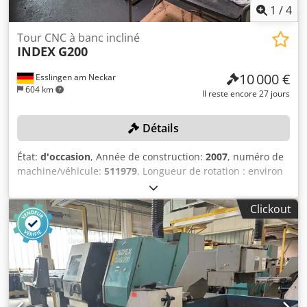
1
/
4
Tour CNC à banc incliné
INDEX
G200
10 000 €
Esslingen am Neckar
604 km
Il reste encore 27 jours
Détails
État:
d'occasion
, Année de construction:
2007
, numéro de
machine/véhicule:
511979
, Longueur de rotation : environ
400 mm, diamètre de la barre : 60 mm, axe Y, contre-
broche, 2 x tourelle à 14 outils, chariot croisé X/Y/Z,
Clickout
commande du chariot B : INDEX C 200-4 D, dispositif de
retrait de la pièce, convoyeur, système d’évacuation des
copeaux, fabricant : KNOLL, chargeur de barres MBL
65/3700, la machine nécessite des réparations, la pompe à
engrenages est défectueuse, les coûts de réparation, selon
le devis, s’élèvent à environ 6 000,00 € hors taxes.
L’émulsion de refroidissement/les lubrifiants doivent être