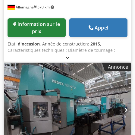
Allemagne
570 km
Information sur le
Appel
prix
État:
d'occasion
, Année de construction:
2015
,
Caractéristiques techniques : Diamètre de tournage :
65 mm Longueur de tournage : 120 mm Commande : Index
C200-4D SL Course de l’axe Z, broche principale : 390 mm
Annonce
Course de l’axe Z, contre-broche : 390 mm Course de l’axe
X, contre-broche : 600 mm Course de l’axe Y1 : ± 80 mm
Course de l’axe Y2 : ± 80 mm Avance rapide des axes X :
45 m/min Avance rapide des axes Y : 15 m/min Avance
rapide des axes Z : 45 m/min Vitesse de rotation de la
broche 1 : 5 000 tr/min Puissance de la broche 1 :
35,5/27,5 kW Couple de la broche 1 : 170/125 Nm Vitesse
de rotation de la broche 2 : 5 000 tr/min Puissance de la
broche 2 : 35,5/27,5 kW Couple de la broche 2 :
170/125 Nm Axe C : 0,00014 ° Diamètre de la barre : 65 mm
Porte-outil de la broche : AD 140 Alésage de la broche :