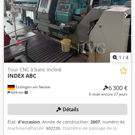
1
/
4
Tour CNC à banc incliné
INDEX
ABC
6 300 €
Esslingen am Neckar
604 km
Il reste encore 27 jours
Détails
État:
d'occasion
, Année de construction:
2007
, numéro de
machine/véhicule:
402235
, Diamètre de passage de la
broche : 36 mm, vitesse de rotation maximale de la