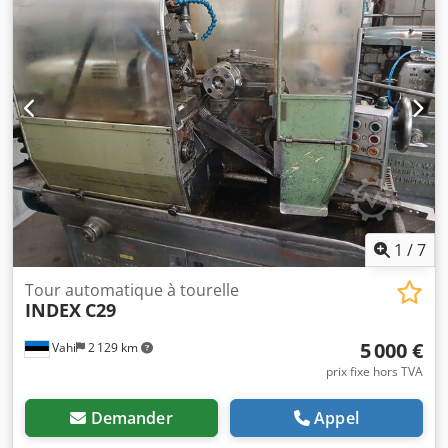
1
/
7
Tour automatique à tourelle
INDEX
C29
5 000 €
Vahi
2 129 km
prix fixe hors TVA
Demander
Appel