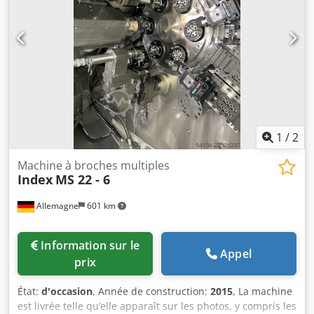
1
/
2
Machine à broches multiples
Index
MS 22 - 6
Allemagne
601 km
Information sur le
Appel
prix
État:
d'occasion
, Année de construction:
2015
, La machine
est livrée telle qu’elle apparaît sur les photos, y compris les