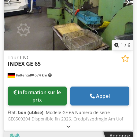
1
/
6
Tour CNC
INDEX
GE 65
Kaltental
674 km
Information sur le
Appel
prix
État:
bon (utilisé)
, Modèle GE 65 Numéro de série
GE6509204 Disponible fin 2026. Crodpfszqdmgjx Am Uof
Annonce