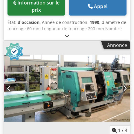
Information sur le
Appel
prix
État:
d'occasion
, Année de construction:
1990
, diamètre de
tournage 60 mm Longueur de tournage 200 mm Nombre
de chariots Puissance totale requise 20 kW Credet Hw
Atepfx Am Ujf Poids de la machine env. t Espace
Annonce
nécessaire env. m Alésage 30 mm, commande INDEX C
200, vitesse de rotation de la broche 7.500 tr/min, usinage
arrière, mandrin à 3 mors, outils entraînés, Chargeur de
pièces WHU 80
1
/
4