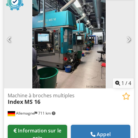
d’extraction des pièces, convoyeur, système d’évacuation
des copeaux, fabricant : KNOLL, chargeur de barres
MBL 65/3700, la machine nécessite des réparations, coût
des réparations selon le devis : environ 1 880,00 € hors
taxes. L’émulsion de refroidissement/les lubrifiants doivent
être aspirés et éliminés de manière appropriée par le
client. Crjdpszqy U Hjfx Am Ujf
1
/
4
Machine à broches multiples
Index
MS 16
Allemagne
711 km
Information sur le
Appel
prix