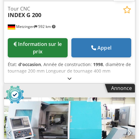
Tour CNC
INDEX
G 200
Metzingen
592 km
Information sur le
Appel
prix
État:
d'occasion
, Année de construction:
1998
, diamètre de
tournage 200 mm Longueur de tournage 400 mm
Commande SIEMENS SINUMERIC 840 C Puissance totale
requise 40 kW Crjdpjt Hw Rkofx Am Uef Poids de la
Annonce
machine env. 6.500 kg Espace nécessaire env. m I N D E X
Tour CNC avec 2 tourelles, ravitailleur de barres et
système de manipulation et commande CNC SIEMENS
Type 840 C Type G 200, année de construction 1998 # 810
728 _____ Passage de matière pour l'usinage de barres env.
42 mm Ø de rotation de la pièce à usiner env. 400 mm Ø
de tournage lors des travaux de mandrinage 200 mm
Longueur de tournage / largeur de pointe env. 400 mm