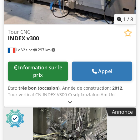
1
/
8
Tour CNC
INDEX
v300
Le Vésinet
297 km
Information sur le
Appel
prix
État:
très bon (occasion)
, Année de construction:
2012
,
Tour vertical CN INDEX V300 Crsdpfxozlalno Am Uof
Puissance : 87 KW Année 2012 1 tourelle porte outils 10
positions CN: SIEMENS SINUMERIK 840D sl convoyeur de
Annonce
pièces environ 8 porte-outils dont porte-outils motorisés
Convoyeur à copeaux Benne à copeaux basculante et
fourchable GOUBARD Etagère 5 niveaux