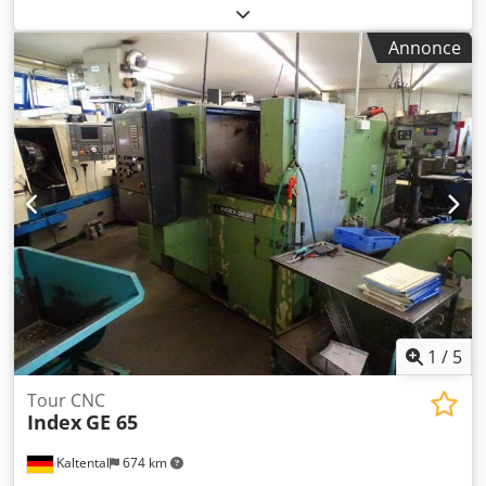
outils et supports visibles. Credszlqavopfx Am Usf
Annonce
1
/
5
Tour CNC
Index
GE 65
Kaltental
674 km