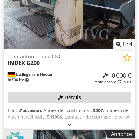
aspirés et éliminés de manière appropriée par le client.
Codpfxjzqy Uys Am Uorf
1
/
4
Tour automatique CNC
INDEX
G200
10 000 €
Esslingen am Neckar
604 km
Il reste encore 27 jours
Détails
État:
d'occasion
, Année de construction:
2007
, numéro de
machine/véhicule:
511966
, Longueur de tournage : environ
400 mm, diamètre de la barre : 60 mm, contre-broche,
2 têtes à outils à 14 positions, chariot croisé X/Y/Z,
Annonce
commande du chariot B : INDEX C 200-4 D, système