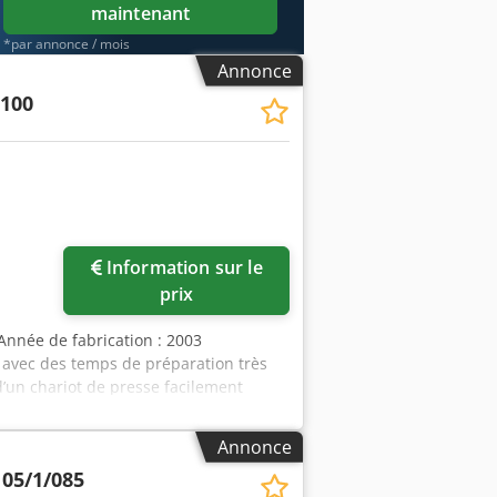
maintenant
*par annonce / mois
Annonce
100
Information sur le
prix
Année de fabrication : 2003
 avec des temps de préparation très
d’un chariot de presse facilement
icales - Tous les éléments de commande
 de bloquer le chariot de presse – de
Annonce
s
verticales - avec 2 platines de presse
05/1/085
 corps : max. 600 mm - Hauteur du