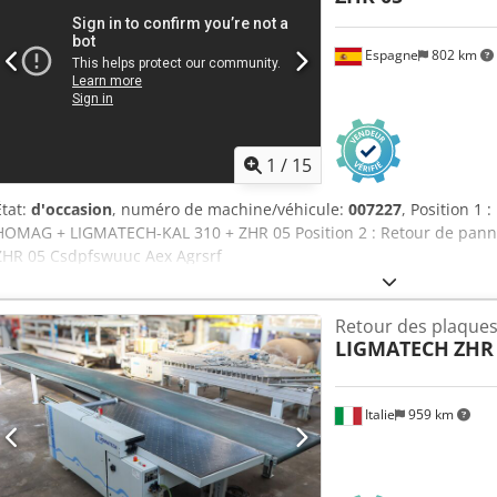
Espagne
802 km
1
/
15
État:
d'occasion
, numéro de machine/véhicule:
007227
, Position 1
HOMAG + LIGMATECH-KAL 310 + ZHR 05 Position 2 : Retour de pa
ZHR 05 Csdpfswuuc Aex Agrsrf
Retour des plaque
LIGMATECH
ZHR 
Italie
959 km