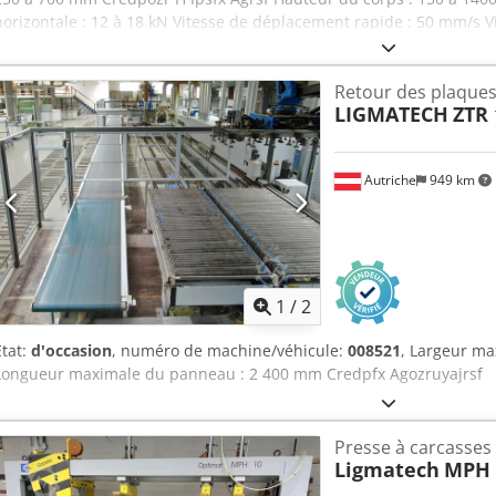
horizontale : 12 à 18 kN Vitesse de déplacement rapide : 50 mm/s 
Hauteur de travail : 300 mm Poids : environ 2200 kg Lieu de stockag
Retour des plaque
LIGMATECH
ZTR 
Autriche
949 km
1
/
2
État:
d'occasion
, numéro de machine/véhicule:
008521
, Largeur m
Longueur maximale du panneau : 2 400 mm Credpfx Agozruyajrsf
Presse à carcasses
Ligmatech
MPH 1