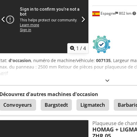
corps : 350 – 1 200 mm - Pression de pressage : 3,6 kN / platine de 
Poids : 1,1 tonne - Pression de service : 6 bars Disponibilité : à co
Espagne
802 km
stockage : 63934 Röllbach
1
/
4
État:
d'occasion
, numéro de machine/véhicule:
007135
, Largeur m
max. du panneau : 2500 mm Retour de pièces pour plaqueuse de c
Agrjf
Découvrez d'autres machines d'occasion
Convoyeurs
Bargstedt
Ligmatech
Barbari
Plaqueuse de chant
HOMAG + LIGM
ZHR 05