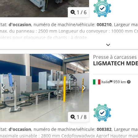
1
/
6
État:
d'occasion
, numéro de machine/véhicule:
008210
, Largeur m
max. du panneau : 2500 mm Longueur du convoyeur : 10000 mm Crj
pièces pour plaqueuse de chants : à droite
Presse à carcasses
LIGMATECH
MDE 
Italie
959 km
1
/
8
État:
d'occasion
, numéro de machine/véhicule:
008382
, Largeur m
maximale usinable : 2800 mm Cedpfoywadwox Agrorf Hauteur maxi