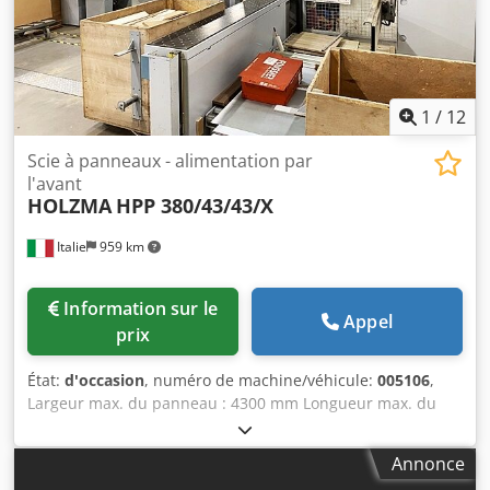
1
/
12
Scie à panneaux - alimentation par
l'avant
HOLZMA
HPP 380/43/43/X
Italie
959 km
Information sur le
Appel
prix
État:
d'occasion
, numéro de machine/véhicule:
005106
,
Largeur max. du panneau : 4300 mm Longueur max. du
panneau : 4250 mm Longueur max. de la lame de scie
principale : 95 mm Djdpfjyg Edmsx Ahmock
Annonce