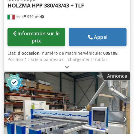
HOLZMA
HPP 380/43/43 + TLF
Italie
959 km
Information sur le
Appel
prix
État:
d'occasion
, numéro de machine/véhicule:
005108
,
Position 1 : Scie à panneaux – chargement frontal
HOLZMA-HPP 380/43/43 + TLF Dsdpfx Ahewuck Iomjck
Position 2 : Stockage horizontal HOLZMA-HPP 380/43/43 +
Annonce
TLF