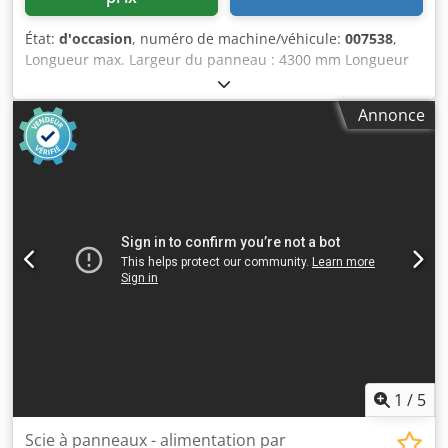
État:
d'occasion
, numéro de machine/véhicule:
007538
,
Longueur max. Largeur du panneau : 4300 mm Longueur
max. Longueur du panneau : 4300 mm Dcedpfxeuwzupe
Ahmek Longueur max. du panneau. Direction de la lame
Annonce
de scie principale : 80 mm Nombre de pinces de serrage :
8
1
/
5
Scie à panneaux - alimentation par