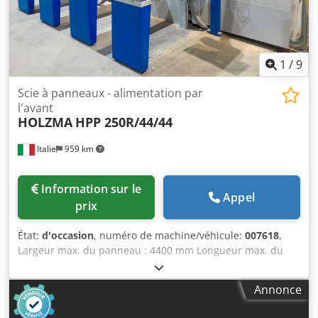
1
/
9
Scie à panneaux - alimentation par
l'avant
HOLZMA
HPP 250R/44/44
Italie
959 km
Information sur le
Appel
prix
État:
d'occasion
, numéro de machine/véhicule:
007618
,
Largeur max. du panneau : 4400 mm Longueur max. du
panneau : 4400 mm Djdju N Slijpfx Ahmock Saillie max. de
la lame principale : 75 mm Nombre de pinces de serrage :
Annonce
7