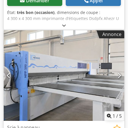
Demander
Appel
État:
très bon (occasion)
, dimensions de coupe :
4 300 x 4 300 mm imprimante d’étiquettes Dsdpfx Ahezr U
T Hemsck 4 tables à coussin d’air longueur des tables :
2,2 m 7 pinces de maintien butées pneumatiques
Annonce
escamotables pour la découpe de panneaux placés unité
de coupe d’angle puissance du moteur principal : 18 kW
puissance du moteur de la scie de refend : 2,2 kW hauteur
de coupe : 125 mm vitesse d’avance du chariot de la scie :
0 à 150 m/min vitesse d’avance du faisceau de poussoirs :
0 à 90 m/min système de commande : CadMatic 4.0 année
de fabrication : 2011 heures de fonctionnement : 5 800 h
garantie sur les pièces mécaniques : 6 mois !
1
/
5
Scie à panneau