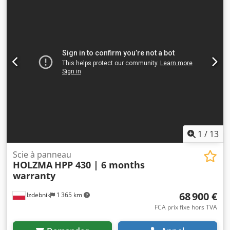
1
/
13
Scie à panneau
HOLZMA
HPP 430 | 6 months
warranty
68 900 €
Izdebnik
1 365 km
FCA prix fixe hors TVA