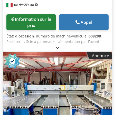
Italie
959 km
Information sur le
Appel
prix
État:
d'occasion
, numéro de machine/véhicule:
008208
,
Position 1 : Scie à panneaux – alimentation par l'avant
HOLZMA-HPP 510/43/43 + HEE 33/22 Position 2 : Table
élévatrice HOLZMA-HPP 510/43/43 + HEE 33/22 Dsdex A
Annonce
Thkopfx Ahmeck