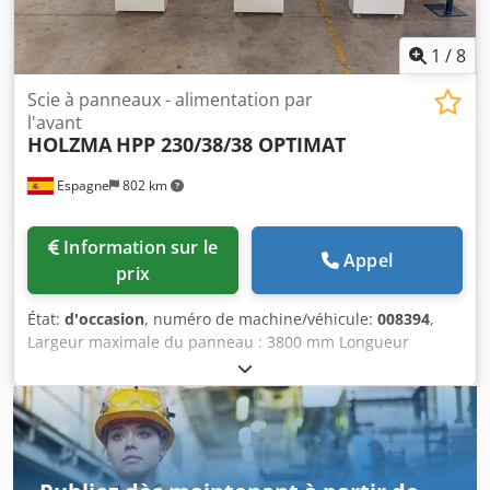
1
/
8
Scie à panneaux - alimentation par
l'avant
HOLZMA
HPP 230/38/38 OPTIMAT
Espagne
802 km
Information sur le
Appel
prix
État:
d'occasion
, numéro de machine/véhicule:
008394
,
Largeur maximale du panneau : 3800 mm Longueur
maximale du panneau : 3800 mm Dcodpfx Asygtbtshmsk
Saillie maximale de la lame principale : 55 mm Nombre de
pinces de serrage : 4