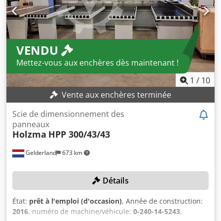
VENDU
Mettez-vous aux enchères dès maintenant !
1
/
10
Vente aux enchères terminée
Scie de dimensionnement des
panneaux
Holzma
HPP 300/43/43
Gelderland
673 km
Détails
État:
prêt à l'emploi (d'occasion)
, Année de construction:
2016
, numéro de machine/véhicule:
0-240-14-5243
,