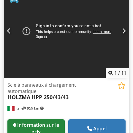
1
/
11
Scie à panneaux à chargement
automatique
HOLZMA
HPP 250/43/43
Italie
959 km
Information sur le
Appel
prix