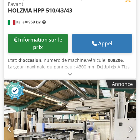
l'avant
HOLZMA
HPP 510/43/43
Italie
959 km
Information sur le
Appel
prix
État:
d'occasion
, numéro de machine/véhicule:
008206
,
Largeur maximale du panneau : 4300 mm Dcjdpfxjx A Tizs
Ahmok Longueur maximale du panneau : 4300 mm Avance
maximale de la lame principale : 125 mm Nombre de
Annonce
pinces de serrage : 9