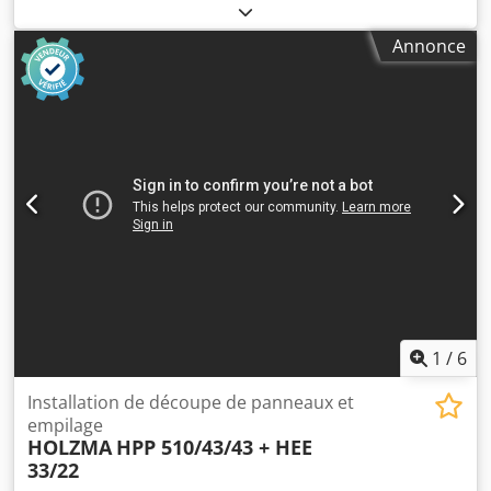
maximale du panneau : 4 300 mm Longueur maximale de
la lame de scie principale : 125 mm Dedpfxewuz Tbj
Annonce
Ahmsck Nombre de pinces : 8
1
/
6
Installation de découpe de panneaux et
empilage
HOLZMA
HPP 510/43/43 + HEE
33/22