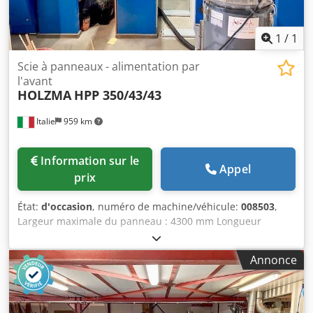
1
/
1
Scie à panneaux - alimentation par
l'avant
HOLZMA
HPP 350/43/43
Italie
959 km
Information sur le
Appel
prix
État:
d'occasion
, numéro de machine/véhicule:
008503
,
Largeur maximale du panneau : 4300 mm Longueur
maximale du panneau : 4300 mm Hauteur maximale de la
lame principale : 80 mm Nombre de pinces de serrage : 8
Annonce
Dcjdsy Hcd Eopfx Ahmek