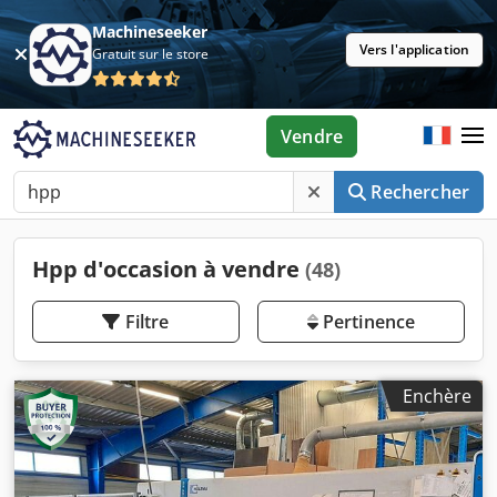
Machineseeker
Vers l'application
Gratuit sur le store
Vendre
Rechercher
Hpp d'occasion à vendre
(48)
Filtre
Pertinence
Enchère