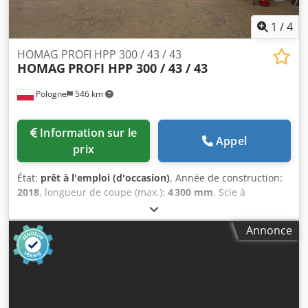
de la machine. Équipement supplémentaire • Imprimante
d'étiquettes Pica 108 • Programme d'optimisation CAD-Plan
1
/
4
4 • Interface/logiciel CadLink • Kit pour panneaux de plâtre
HOMAG PROFI HPP 300 / 43 / 43
HOMAG
PROFI HPP 300 / 43 / 43
Pologne
546 km
Information sur le
Appel
prix
État:
prêt à l'emploi (d'occasion)
, Année de construction:
2018
, longueur de coupe (max.):
4 300 mm
, Scie à
panneaux fabriquée en 2018. Cette HOMAG PROFI HPP 300
/ 43 / 43 offre une longueur de coupe de 4 300 mm et une
Annonce
largeur de coupe d'environ 4 250 mm. Elle offre une
vitesse d'avance maximale du chariot de scie de 130
m/min et un diamètre maximal de lame de scie de 350
mm. Si vous recherchez des capacités de découpe de
panneaux de haute qualité, pensez à la machine HOMAG
PROFI HPP 300 / 43 / 43 que nous proposons à la vente.