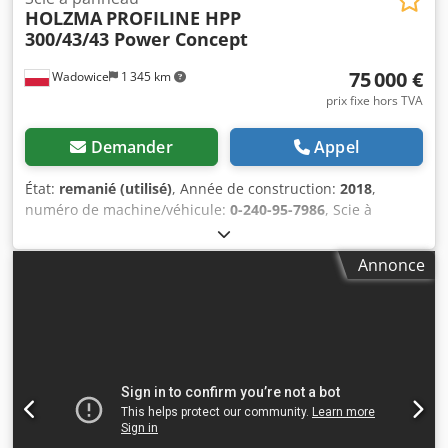
HOLZMA
PROFILINE HPP
300/43/43 Power Concept
75 000 €
Wadowice
1 345 km
prix fixe hors TVA
Demander
Appel
État:
remanié (utilisé)
, Année de construction:
2018
,
numéro de machine/véhicule:
0-240-95-7986
, Scie à
panneaux d'occasion HPP 300/43/43, remise à neuf
FONCTIONS INTÉGRÉES : • Dépassement de la lame de scie
Annonce
: 80 mm • Longueur de coupe : 4 300 mm • Machine à
commande droite • Table de la machine alignée avec la
ligne de coupe, équipée d'un coussin d'air • 4 tables •
Contrôle progressif de la barre de pression • 7 étaux •
Puissance du moteur de la scie principale : 11 kW •
Puissance du moteur de la scie de précoupe : 1,5 kW •
Logiciel d'étiquetage • Vitesse du chariot de la scie : 130
m/min • Technologie ECO Plus permettant d'économiser
jusqu'à 20 % de la consommation d'énergie UTILISATION