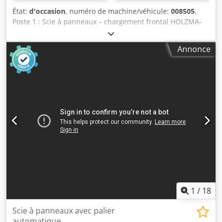
État:
d'occasion
, numéro de machine/véhicule:
008505
,
Poste 1 : Scie à panneaux – chargement frontal HOLZMA-
HPP 350/43/43 - HEE 38/22 Poste 2 : Table élévatrice
HOLZMA-HPP 350/43/43 - HEE 38/22 Dsdpjy Hcd Sofx
Annonce
Ahmjck
1
/
18
Scie à panneaux avec palier
automatique