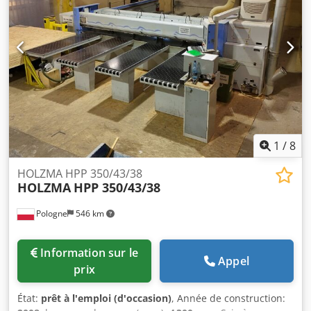
1
/
8
HOLZMA HPP 350/43/38
HOLZMA
HPP 350/43/38
Pologne
546 km
Information sur le
Appel
prix
État:
prêt à l'emploi (d'occasion)
, Année de construction: