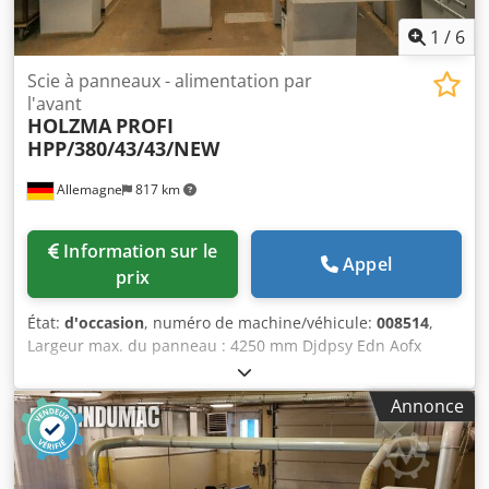
1
/
6
Scie à panneaux - alimentation par
l'avant
HOLZMA
PROFI
HPP/380/43/43/NEW
Allemagne
817 km
Information sur le
Appel
prix
État:
d'occasion
, numéro de machine/véhicule:
008514
,
Largeur max. du panneau : 4250 mm Djdpsy Edn Aofx
Ahmsck Longueur max. du panneau : 4300 mm Sortie max.
de la lame principale : 95 mm Nombre de pinces de
Annonce
serrage : 7 Deuxième presseur flexible : oui