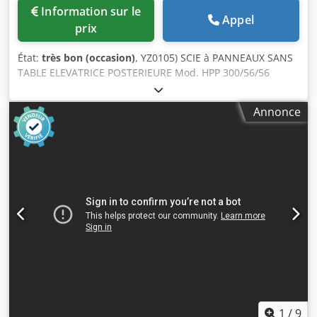
Information sur le
Appel
prix
État:
très bon (occasion)
, YZ0105) SCIE à PANNEAUX SANS
TABLE ELEVATRICE POSTERIEURE Mod. HPP 300/56/56
PROFILINE Dsdpfjfg Ewzox Ahmjck Control Numérique
Power Control POWER TOUCH. Logiciel CADmatic 4 -
Annonce
Professional Pousseurs postérieurs (N.) 1 - (PACK
PREMIUM). Avec 11 pinces (1 x Power Concept) Max.
largeur de coupe (mm) 5600. Déplacement util du
pousseur (mm) 5600 Max. dépassement de la lame (mm)
80 Groupe Inciseur (max. diamètre lame / puissance) mm
180 / Kw 1,5 Groupe Lame principale (max. diamètre lame /
puissance) mm 350 / Kw 11 (option Kw 18) Vitesse
d'entrainement régable du chariot porte-lames (m/min) 1 -
150 N° 5 Tables antérieures à coussin d'air (mm 500 x
2810) Imprimante d'étiquettes: PICA II 108 YZ0106)
SYSTÈME AUTOMATIQUE DE STOCKAGE pour les
PANNEAUX Mod. TFL 211/10/05 Espace total requis (avec
scie à panneaux) mm 10640 x mm 55660 Pont supérieur
mobile (sur l'axe X), avec chariot mobile (sur l'axe Y) et
1
/
9