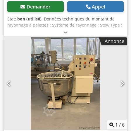
Demander
Appel
État:
bon (utilisé)
, Données techniques du montant de
rayonnage à palettes : Système de rayonnage : Stow Type :
Pal Rack NS La livraison comprend : 01x montant de
rayonnage à palettes, d'occasion Couleur du matériau :
Annonce
gris Profil de cadre : PLFB 16 Dimensions du profil : P 100 x
65 x 2,5 mm Incl. entretoises transversales et diagonales,
plaques de base Les montants sont prémontés (travail en
treillis boulonné) Hauteur : 8 500 mm Profondeur : 1 100
mm Dwodpfxjw Eanrs Aavsa Vos interlocuteurs dans notre
société : M. Andre Evering M. Mario Klöver M. Falk Deutsch
Informations générales sur l’article : Cet article est proposé
uniquement en enlèvement. Un transport ou un envoi
supplémentaire de cet article implique des frais
additionnels, qui peuvent être demandés séparément en
fonction du lieu de livraison ou de la quantité commandée.
1
/
6