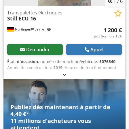
1
/
6
Transpalettes électriques
Still
ECU 16
1 200 €
Nürtingen
597 km
prix fixe hors TVA
Demander
Appel
État:
d'occasion
, numéro de machine/véhicule:
5076540
,
Année de construction:
2019
, heures de fonctionnement:
317 h
, capacité de charge:
1 600 kg
, centre de gravité de la
charge:
600 mm
, type de carburant:
électrique
, type de
mât:
autre
, 5076540 Dwodpsyi I N Refx Aavja Numéro de
série : F20165V0067
Publiez dès maintenant à partir de
4,49 €
*
11 millions d'acheteurs
vous
attendent