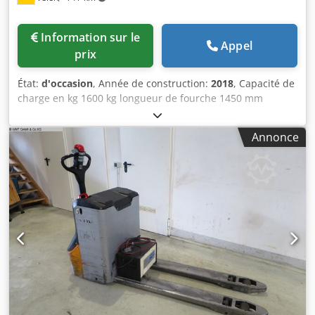
Information sur le
Appel
prix
État:
d'occasion
, Année de construction:
2018
, Capacité de
charge en kg 1600 kg longueur de fourche 1450 mm
hauteur de levage 200 mm hauteur de construction 1150
mm Poids de la machine environ 0,68 t Encombrement
Annonce
environ 2,05 x 0,72 x 1,15 m y compris le chargeur
Dwedpfx Asxpxq Roavea