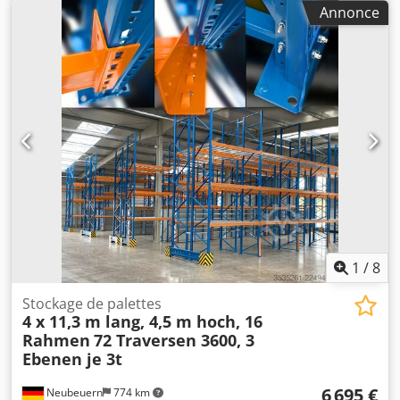
mm Poids de la machine environ 0,68 t Encombrement
Annonce
environ 2,05 x 0,72 x 1,15 m y compris le chargeur Dedpfx
Ajv Ehcxoavewa
1
/
8
Stockage de palettes
4 x 11,3 m lang, 4,5 m hoch, 16
Rahmen
72 Traversen 3600, 3
Ebenen je 3t
6 695 €
Neubeuern
774 km