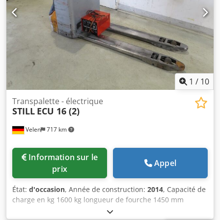
1
/
10
Transpalette - électrique
STILL
ECU 16 (2)
Velen
717 km
Information sur le
Appel
prix
État:
d'occasion
, Année de construction:
2014
, Capacité de
charge en kg 1600 kg longueur de fourche 1450 mm
hauteur de levage 200 mm hauteur de construction 1150