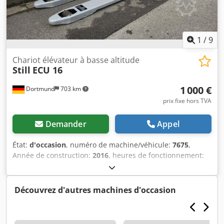
1
/
9
Chariot élévateur à basse altitude
Still
ECU 16
1 000 €
Dortmund
703 km
prix fixe hors TVA
Demander
Appel
État:
d'occasion
, numéro de machine/véhicule:
7675
,
Année de construction:
2016
, heures de fonctionnement:
1 533 h
, capacité de charge:
1 600 kg
, hauteur de levage:
200 mm
, type de carburant:
électrique
, type de mât:
Simplex
, hauteur de construction:
1 340 mm
, .: 7675
Découvrez d'autres machines d'occasion
Détails de l'appareil : Année de construction : 2016
Capacité de charge : 1600 kg Hauteur de levage : 200 mm
Lire les heures d'ouverture : 1533 h Type de mât :