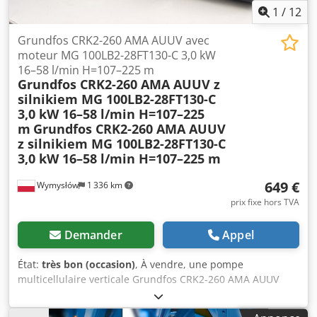
individuelles de 3,6 m de long (T3615 - RAL2008) - 4
1
/
12
plaques d'identification de charge (BSMcP) Poteaux fixés
par vis, non préassemblés. Frais de transport / livraison : -
Grundfos CRK2-260 AMA AUUV avec
maximum 20 jours ouvrables après réception du paiement
moteur MG 100LB2-28FT130-C 3,0 kW
- livraison gratuite sur le chantier / lieu de montage - le
16–58 l/min H=107–225 m
Grundfos CRK2-260 AMA AUUV z
déchargement du camion est effectué par l'acheteur avec
silnikiem MG 100LB2-28FT130-C
son propre équipement de levage - les livraisons sont
3,0 kW 16–58 l/min H=107–225
effectuées sur l'ensemble du territoire de la République
m
Grundfos CRK2-260 AMA AUUV
fédérale d'Allemagne ; sauf pour les îles ! Les livraisons
z silnikiem MG 100LB2-28FT130-C
dans les États membres de l'UE sont possibles, selon
3,0 kW 16–58 l/min H=107–225 m
accord individuel.
649 €
Wymysłów
1 336 km
prix fixe hors TVA
Demander
Appel
État:
très bon (occasion)
, À vendre, une pompe
multicellulaire verticale Grundfos CRK2-260 AMA AUUV
avec un moteur triphasé Grundfos MG 100LB2-28FT130-C.
L'appareil est en parfait état de fonctionnement, testé et