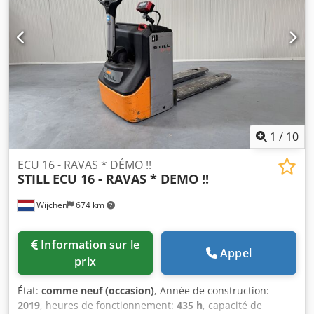
1
/
10
ECU 16 - RAVAS * DÉMO !!
STILL
ECU 16 - RAVAS * DEMO !!
Wijchen
674 km
Information sur le
Appel
prix
État:
comme neuf (occasion)
, Année de construction:
2019
, heures de fonctionnement:
435 h
, capacité de