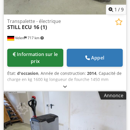
1
/
9
Transpalette - électrique
STILL
ECU 16 (1)
Velen
717 km
Information sur le
Appel
prix
État:
d'occasion
, Année de construction:
2014
, Capacité de
charge en kg 1600 kg longueur de fourche 1450 mm
hauteur de levage 200 mm hauteur de construction 1150
mm Poids de la machine environ 0,68 t Dsdpfxsv Ehd Aj
Annonce
Aavswa Encombrement environ 2,05 x 0,72 x 1,15 m y
compris le chargeur