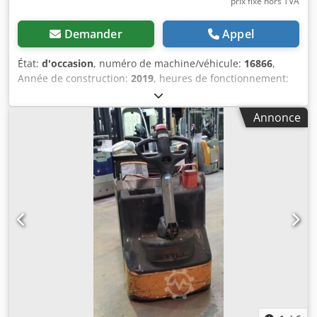
prix fixe hors TVA
Demander
Appel
État:
d'occasion
, numéro de machine/véhicule:
16866
,
Année de construction:
2019
, heures de fonctionnement:
317 h
, capacité de charge:
1 600 kg
, hauteur de levage:
220
mm
, centre de gravité de la charge:
600 mm
, type de
Annonce
carburant:
électrique
, type de mât:
autre
, hauteur de
construction:
1 350 mm
, longueur des fourches:
1 150 mm
,
poids total:
259 kg
, 5083652 Dwedpfoymvkkjx Aavea
Numéro de série : F20165V00678