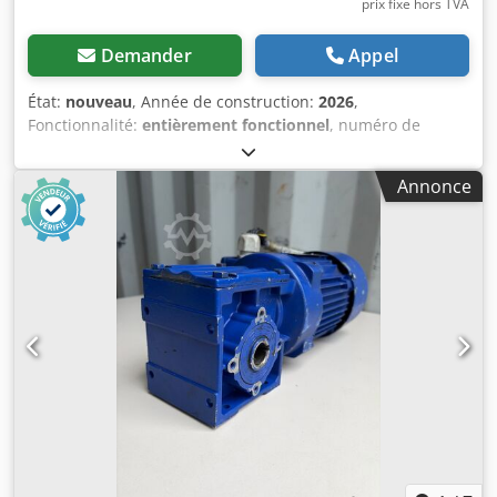
prix fixe hors TVA
Demander
Appel
État:
nouveau
, Année de construction:
2026
,
Fonctionnalité:
entièrement fonctionnel
, numéro de
machine/véhicule:
EAN0729389556525
, capacité de charge
par section de stockage:
3 000 kg
, longueur totale:
34 000
Annonce
mm
, hauteur totale:
3 500 mm
, dégagement entre les
colonnes:
2 700 mm
, hauteur de l'étagère:
3 500 mm
,
nombre de rangées d'étagères:
4
, portée libre:
2 700 mm
,
capacité de charge:
9 000 kg
, emplacements pour palettes:
108 palettes européennes
, hauteur du cadre:
3 500 mm
,
largeur du châssis:
1 100 mm
, charge par paire de fermes
(max.):
3 000 kg
, longueur de l'étagère:
34 000 mm
,
longueur de support:
2 700 mm
, 4 rangées de rayonnages
à palettes (4 x M35112711-2) chacune de 8,5 m de
longueur, 3,5 m de hauteur, 1,1 m de profondeur, chacune
comprenant 3 travées de 2,7 m de largeur, Dwsdpfxjzk
Dtmo Aavoa chacune avec 2 niveaux de traverses, charge
utile par niveau de 3000 kg. - 16 montants (RM3511 -