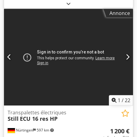
charge:
1 600 kg
, type de carburant:
électrique
, Fabricant +
modèle : STILL ECU 16 * Ravas Mât : 1150 x 580
Annonce
ID : 25050.8226 Chat.:Démo Fourches : 1150 x 580 mm
Capacité : 1600 kg Année : 2019 Heures : 435 heures
Capacité : 24 V / 250 Ah Dodezq Udcopfx Aavjwa Options :
Équipé du système de pesage RAVAS !!!
1
/
22
Transpalettes électriques
Still
ECU 16 res HP
1 200 €
Nürtingen
597 km