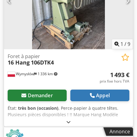
1
/
9
Foret à papier
16 Hang
106DTK4
1 493 €
Wymysłów
1 336 km
prix fixe hors TVA
Demander
Appel
État:
très bon (occasion)
, Perce-papier à quatre têtes.
Plusieurs pièces disponibles ! !! Marque Hang Modèle
106DTK4 Détails Perceuse à papier à 4 têtes Dwedpfxjudl
Ikj Aavsa avec têtes de perçage réglables Fonctionnement
Annonce
Pédale électrique, 2 vitesses Accès direct Ces informations