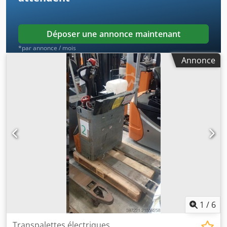
Déposer une annonce maintenant
*par annonce / mois
Annonce
1
/
6
Transpalettes électriques