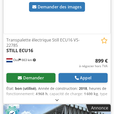
Ddrpovea Type de batterie : PzS Année de construction de
Demander des images
la batterie : 2024 État de la batterie : 80 - 100
Transpalette électrique Still ECU16 VS-
22785
STILL
ECU16
899 €
Oss
663 km
à négocier hors TVA
Demander
Appel
État:
bon (utilisé)
, Année de construction:
2018
, heures de
fonctionnement:
4 968 h
, capacité de charge:
1 600 kg
, type
de carburant:
électrique
, poids à vide:
500 kg
, kilométrage:
4 968 km
, Chariot élévateur électrique de marque Still
Annonce
(Allemagne), année 2018. 4 968 heures au compteur.