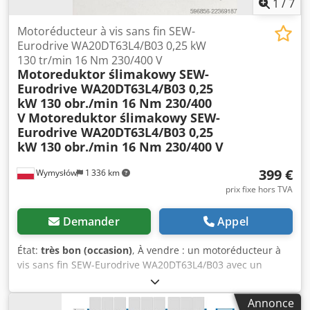
RAL5019) - 32 platines de base, matériau de support,
1
/
7
matériel de fixation - 64 ancrages au sol (ZZBA1210) - 48
traverses individuelles (T27114 - RAL2008) - 4 plaques
Motoréducteur à vis sans fin SEW-
d'identification de charge (BSMcP) Montants assemblés par
Eurodrive WA20DT63L4/B03 0,25 kW
vissage, non pré-assemblés. Transport / Livraison : - délai
130 tr/min 16 Nm 230/400 V
Motoreduktor ślimakowy SEW-
maximum de 20 jours ouvrables après réception du
Eurodrive WA20DT63L4/B03 0,25
paiement - livraison gratuite sur le chantier / lieu de
kW 130 obr./min 16 Nm 230/400
montage - le déchargement du camion est effectué par
V
Motoreduktor ślimakowy SEW-
l'acheteur avec son propre équipement de manutention. -
Eurodrive WA20DT63L4/B03 0,25
les livraisons sont effectuées dans toute la République
kW 130 obr./min 16 Nm 230/400 V
fédérale d'Allemagne, à l'exception des îles ! Les livraisons
dans les États membres de l'UE sont soumises à un accord
399 €
Wymysłów
1 336 km
individuel.
prix fixe hors TVA
Demander
Appel
État:
très bon (occasion)
, À vendre : un motoréducteur à
vis sans fin SEW-Eurodrive WA20DT63L4/B03 avec un
moteur triphasé de 0,25 kW. L'appareil est en parfait état
de fonctionnement, testé et prêt à l'emploi. Le
Annonce
motoréducteur est en bon état technique et visuel. Il