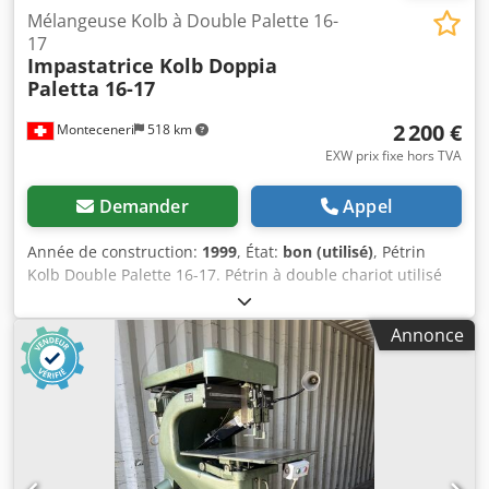
Mélangeuse Kolb à Double Palette 16-
17
Impastatrice Kolb Doppia
Paletta 16-17
2 200 €
Monteceneri
518 km
EXW prix fixe hors TVA
Demander
Appel
Année de construction:
1999
, État:
bon (utilisé)
, Pétrin
Kolb Double Palette 16-17. Pétrin à double chariot utilisé
pour le mélange de fruits confits. La machine est en parfait
état de fonctionnement. Dwodoy Uvx Sspfx Aavsa
Annonce