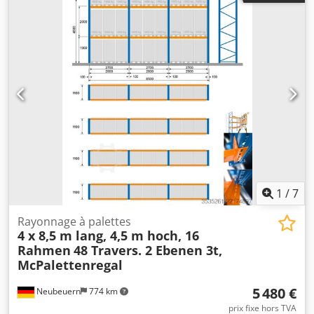
présente des traces d'utilisation normales, visibles sur les
photos. Un câble d'alimentation avec fiche est inclus.
Caractéristiques techniques : Fabricant : SEW-Eurodrive
Modèle : WA20DT63L4/B03 Puissance du moteur : 0,25 kW
Alimentation : 3 × 230/400 V, 50 Hz Vitesse de rotation du
moteur : 1300 tr/min Vitesse de sortie : 130 tr/min Rapport
de réduction : i = 10,25 Couple de sortie : 16 Nm Indice de
protection : IP54 Dedpfxezmy Sde Aavswa Classe
d'isolation : B Mode de fonctionnement : S1 Frein : 230 V
AC Poids : 10,55 kg Fabricant : SEW-Eurodrive, Allemagne
La vente comprend exactement ce qui est présenté sur les
photos.
1
/
7
Rayonnage à palettes
4 x 8,5 m lang, 4,5 m hoch, 16
Rahmen
48 Travers. 2 Ebenen 3t,
McPalettenregal
5 480 €
Neubeuern
774 km
prix fixe hors TVA