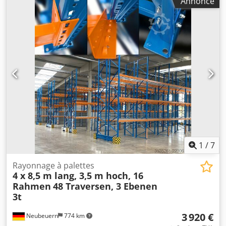
Annonce
prêt à l'emploi. Son état technique est très bon, présentant
les signes normaux d'usure liés à son utilisation.
Caractéristiques de la pompe : Fabricant : Grundfos
Modèle : CRK2-260 AMA AUUV Puissance de la pompe : 3,0
kW Alimentation : Triphasée Fréquence : 50 Hz Dwodpozn
N T Tjfx Aavea Débit : 16–58 l/min Hauteur de refoulement
: 107–225 m Caractéristiques du moteur : Fabricant :
Grundfos Modèle : MG 100LB2-28FT130-C Puissance : 3,0
kW Alimentation : 200–220 V Δ / 346–380 V Y (50 Hz) Vitesse
de rotation : 2880–2910 tr/min Indice de protection : IP54
Classe d'isolation : F
1
/
7
Rayonnage à palettes
4 x 8,5 m lang, 3,5 m hoch, 16
Rahmen
48 Traversen, 3 Ebenen
3t
3 920 €
Neubeuern
774 km