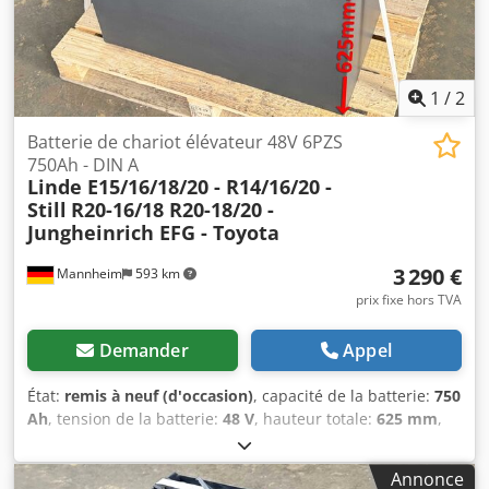
1
/
2
Batterie de chariot élévateur 48V 6PZS
750Ah - DIN A
Linde E15/16/18/20 - R14/16/20 -
Still
R20-16/18 R20-18/20 -
Jungheinrich EFG - Toyota
3 290 €
Mannheim
593 km
prix fixe hors TVA
Demander
Appel
État:
remis à neuf (d'occasion)
, capacité de la batterie:
750
Ah
, tension de la batterie:
48 V
, hauteur totale:
625 mm
,
longueur totale:
827 mm
, largeur totale:
735 mm
, Batterie
de chariot élévateur testée pour votre chariot - 48V 6PZS
Annonce
750AH - DIN A + 1 an de garantie + Inclut système