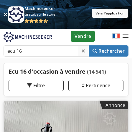
Machineseeker
Vers l'application
Gratuit sur le store
Vendre
Rechercher
Ecu 16 d'occasion à vendre
(14 541)
Filtre
Pertinence
Annonce