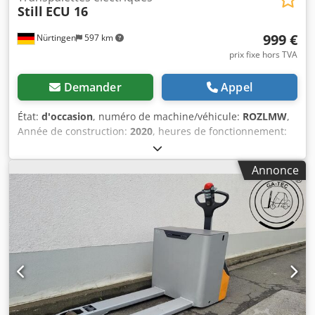
Still
ECU 16
999 €
Nürtingen
597 km
prix fixe hors TVA
Demander
Appel
État:
d'occasion
, numéro de machine/véhicule:
ROZLMW
,
Année de construction:
2020
, heures de fonctionnement:
2 850 h
, capacité de charge:
1 600 kg
, type de carburant:
électrique
, type de mât:
autre
, tension de la batterie:
24 V
,
Annonce
longueur des fourches:
1 600 mm
, taille du pneu avant:
,
taille de pneu arrière:
, poids total:
335 kg
, 5112272
Numéro de série : F20165X00739 Caractéristiques de la
batterie : 24 volts Dwodpfx Asyv S T Isavea