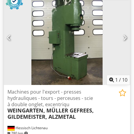
BFA -Moteur : Himmel, 3,0 kW / 2790 tr/min -Unité de scie :
inclinable à 45° -Lame de scie : Ø 410 mm -Prix/livraison :
complète -Dimensions totales : 1060/760/H 680 mm -Poids
total : 240 kg
1
/
10
Machines pour l'export - presses
hydrauliques - tours - perceuses - scie
à double onglet, excentriqu
WEINGARTEN, MÜLLER GEFREES,
GILDEMEISTER, ALZMETAL
Hessisch Lichtenau
780 km