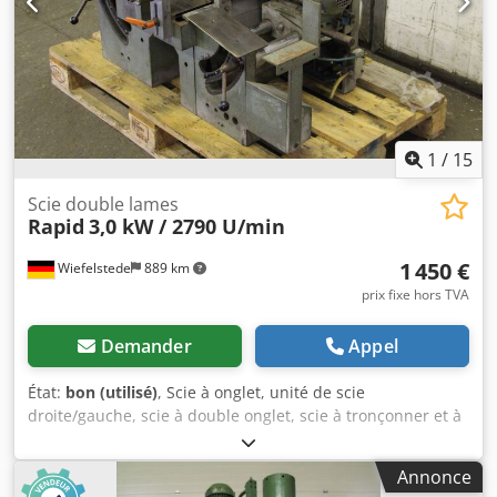
1
/
15
Scie double lames
Rapid
3,0 kW / 2790 U/min
1 450 €
Wiefelstede
889 km
prix fixe hors TVA
Demander
Appel
État:
bon (utilisé)
, Scie à onglet, unité de scie
droite/gauche, scie à double onglet, scie à tronçonner et à
onglet, profileuse à double extrémité Dcsdpogzc Iysfx
Abxsk -Scie à double onglet : unité de scie droite et gauche
Annonce
provenant de l’automate de perçage/fraisage Rapid DGL /