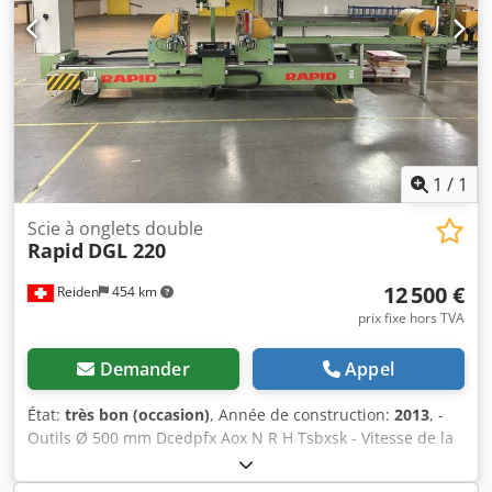
positionnement à microprocesseur BECKHOFF E 70-300
avec codeur absolu. Affichage numérique Course de
chaque chevalet de sciage = 2350mm, motorisée Vérin de
serrage pour chaque scie horizontale et verticale, manuel
Dispositif de pulvérisation avance hydropneumatique
Utilisation de lames de scie HM *
1
/
1
Scie à onglets double
Rapid
DGL 220
12 500 €
Reiden
454 km
prix fixe hors TVA
Demander
Appel
État:
très bon (occasion)
, Année de construction:
2013
, -
Outils Ø 500 mm Dcedpfx Aox N R H Tsbxsk - Vitesse de la
lame 2800 tr/min - Poids env. 1500 kg