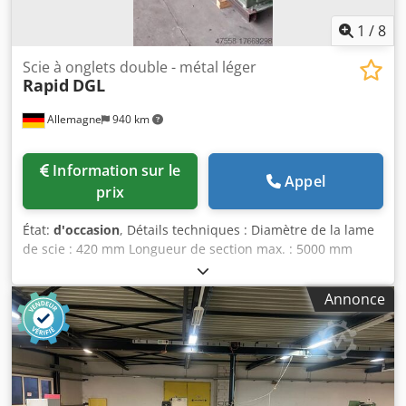
1
/
8
Scie à onglets double - métal léger
Rapid
DGL
Allemagne
940 km
Information sur le
Appel
prix
État:
d'occasion
, Détails techniques : Diamètre de la lame
de scie : 420 mm Longueur de section max. : 5000 mm
Zone de coupe : H x L : 180 x 100 mm Pression d'air -
nécessaire : 6 bar Coupes en biais - des deux côtés : 45° -
Annonce
90° (manuel) °. Tension de service : 380 / 220 V Dcsdpfxsu
Nigwo Abxek Puissance totale requise : env. 8,0 kW Poids
de la machine env. : sur demande t Dimensions de la
machine env. L x l x H : 6,4 x 1,3 x 2,0 m Scie circulaire avec
2x chevalets de sciage pour la découpe de profilés avec
des coupes obliques jusqu'à 45°. Commande de