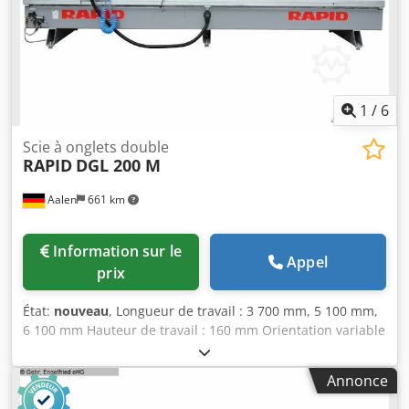
1
/
6
Scie à onglets double
RAPID
DGL 200 M
Aalen
661 km
Information sur le
Appel
prix
État:
nouveau
, Longueur de travail : 3 700 mm, 5 100 mm,
6 100 mm Hauteur de travail : 160 mm Orientation variable
: oui Rapid DGL 200 M Scie à double onglet ----- Avec lame
de scie diamètre 500 mm, réglage manuel de la longueur
Annonce
avec affichage digital, orientation pneumatique à 45° et
90°, angles intermédiaires réglables manuellement via une