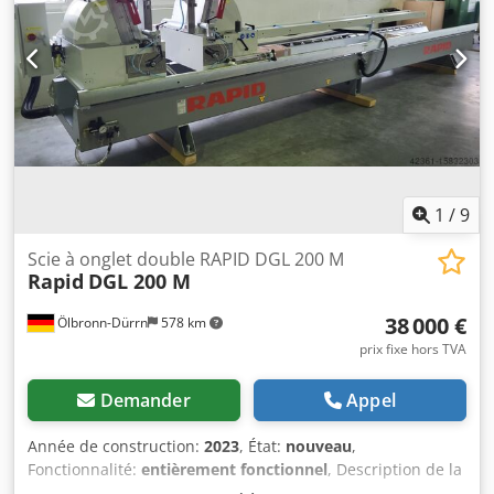
1
/
9
Scie à onglet double RAPID DGL 200 M
Rapid
DGL 200 M
38 000 €
Ölbronn-Dürrn
578 km
prix fixe hors TVA
Demander
Appel
Année de construction:
2023
, État:
nouveau
,
Fonctionnalité:
entièrement fonctionnel
, Description de la
scie à onglet double RAPID DGL 200 M Longueur de travail :