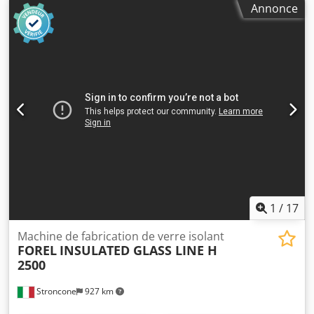
Annonce
1
/
17
Machine de fabrication de verre isolant
FOREL
INSULATED GLASS LINE H
2500
Stroncone
927 km