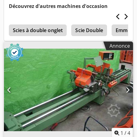
Découvrez d'autres machines d'occasion
s
Scies à double onglet
Scie Double
Emmegi 
Annonce
1
/
4