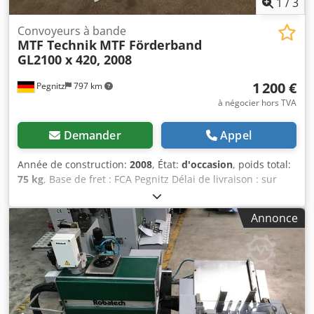
1
/
3
Convoyeurs à bande
MTF Technik
MTF Förderband
GL2100 x 420, 2008
1 200 €
Pegnitz
797 km
à négocier hors TVA
Demander
Appel
Année de construction:
2008
, État:
d'occasion
, poids total:
75 kg
, Base de fret : FCA Pegnitz Délai de livraison : sur
rendez-vous Dcodpfewyfm Nex Abxok Conditions de
paiement : 100 % avant la prise en charge de la machine,
Annonce
net