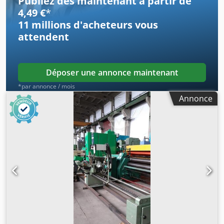
Publiez dès maintenant à partir de
4,49 €
*
11 millions d'acheteurs
vous
attendent
Déposer une annonce maintenant
*par annonce / mois
Annonce