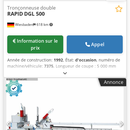
Tronçonneuse double
RAPID
DGL 500
Wiesbaden
618 km
Information sur le
Appel
prix
Année de construction:
1992
, État:
d'occasion
, numéro de
machine/véhicule:
7375
, Longueur de coupe : 5 000 mm
Diamètre de la lame de scie : selon les besoins, de 420 à
500 mm Encombrement : 6 400 x 1 400 x 1 700 mm Poids :
Annonce
environ 1 600 kg Dcsdpfsz E Snsx Abxek