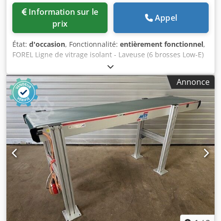
Information sur le
Appel
prix
État:
d'occasion
, Fonctionnalité:
entièrement fonctionnel
,
FOREL Ligne de vitrage isolant - Laveuse (6 brosses Low-E)
FOREL VW2500 (2009) Djdpfx Abjy If Ayexsck Hauteur max.
2500 mm Dimensions min. 310x160 mm Épaisseur 3-40
Annonce
mm - Scanner LISEC (2014) - Presse à gaz FOREL APG 250
(2009) Dimensions max. 2500x4500 mm Dimensions min.
190x320 mm Ouverture manuelle max. 69 mm Sens de
travail : de droite à gauche