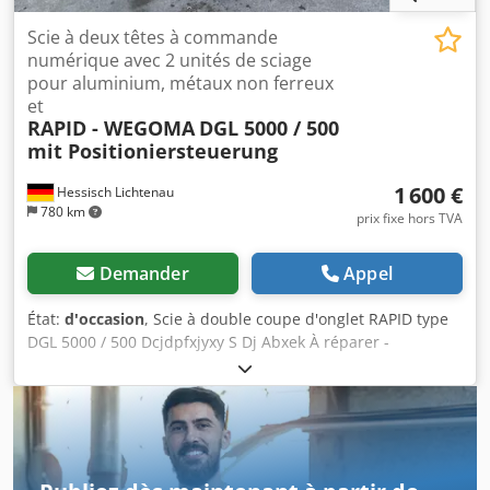
Scie à deux têtes à commande
numérique avec 2 unités de sciage
pour aluminium, métaux non ferreux
et
RAPID - WEGOMA
DGL 5000 / 500
mit Positioniersteuerung
1 600 €
Hessisch Lichtenau
780 km
prix fixe hors TVA
Demander
Appel
État:
d'occasion
, Scie à double coupe d'onglet RAPID type
DGL 5000 / 500 Dcjdpfxjyxy S Dj Abxek À réparer -
commande hors service Année de fabrication : 1993
Longueur de coupe : 5000 mm Longueur de coupe
minimale : 350 mm Diamètre de la lame : 500 mm -
Commande hors service Encombrement (L x l x H) : 7200 x
1700 x 1850 mm Poids : 1250 kg Nous faisons de la place
Machine économique – idéale pour l'export