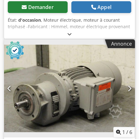
Demander
Appel
État:
d'occasion
, Moteur électrique, moteur à courant
triphasé -Fabricant : Himmel, moteur électrique provenant
d’une machine combinée de sciage, perçage et fraisage,
modèle Rapid DGL / BFA -Type : 2 HR 80 -Puissance : 1,3 kW
Annonce
-Vitesse de rotation : 2 820 tr/min -Arbre : Ø 19 x 40 mm -
Type de construction : B14 Dcjdpfx Aogzwxzebxjk -Indice
de protection : IP 54 -Dimensions : 270 / 200 / H 250 mm -
Poids : 11 kg
1
/
6