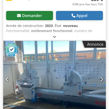
EXW prix fixe hors TVA
Demander
Appel
Année de construction:
2023
, État:
nouveau
,
Fonctionnalité:
entièrement fonctionnel
, numéro de
machine/véhicule:
9822045
, Taille du champ de vision : 45
x 93 mm Dedpfxeyttq Us Abxeck Allumage automatique :
Annonce
Non Les masques de soudage 3M™ Speedglas™ série 9100
protègent les yeux et le visage contre le rayonnement, la
chaleur et les projections, tout en permettant une vision
précise de la pièce à travailler. Avec le masque de soudage
automatique 3M™ Speedglas™ série 9100, vous bénéficiez
d'une cagoule avec fenêtres latérales en option et de sept
niveaux d'obscurcissement variables (5, 8 et 9–13) adaptés
à la plupart des procédés de soudage à l’arc. Le filtre de
soudage 3M™ Speedglas™ série 9100 offre une excellente
qualité optique, se traduisant par une obscurcissement
homogène et des distorsions minimales sur l’ensemble du
champ de vision du filtre. Doté de fenêtres latérales
optionnelles (teinte 5) qui élargissent le champ de vision.