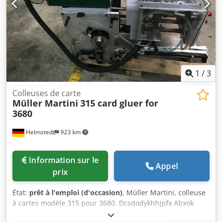
1
/
3
Colleuses de carte
Müller Martini
315 card gluer for
3680
Helmstedt
923 km
Information sur le
Appel
prix
État:
prêt à l'emploi (d'occasion)
, Müller Martini, colleuse
à cartes modèle 315 pour 3680. Dcsdodykhhjpfx Abxok