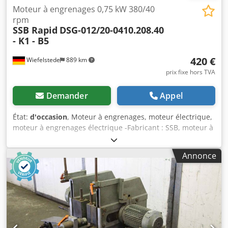
Moteur à engrenages 0,75 kW 380/40
rpm
SSB Rapid
DSG-012/20-0410.208.40
- K1 - B5
420 €
Wiefelstede
889 km
prix fixe hors TVA
Demander
Appel
État:
d'occasion
, Moteur à engrenages, moteur électrique,
moteur à engrenages électrique -Fabricant : SSB, moteur à
engrenages provenant d’une machine combinée de
perçage/fraisage Rapid DGL / BFA -Type : DSG-012/20-
Annonce
0410.208.40 - K1 - B5 -Boîte de vitesses : Type 012,
rapport : i = 6,98 -Vitesse : 380/40 tr/min -Puissance :
0,75 kW -Type de construction : B14 -Alésage de fixation : Ø
100 mm (Ø 10 mm) -Arbre : Ø 20 x 40 mm -Indice de
protection : IP 44 -Frein : 24 V, 1,3 A -Dimensions :
515/230/H170 mm -Poids : 22 kg Dcjdegzwx Tspfx Abxsk