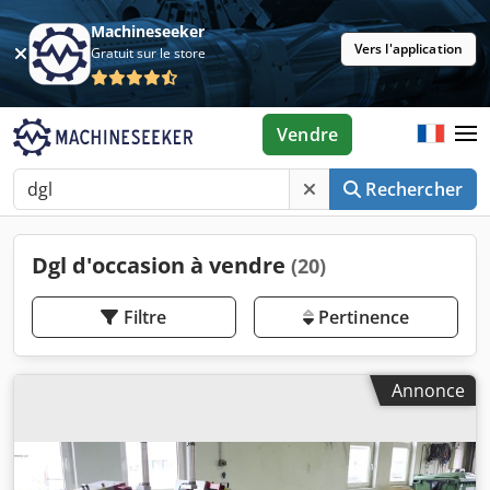
Machineseeker
Vers l'application
Gratuit sur le store
Vendre
Rechercher
Dgl d'occasion à vendre
(20)
Filtre
Pertinence
Annonce