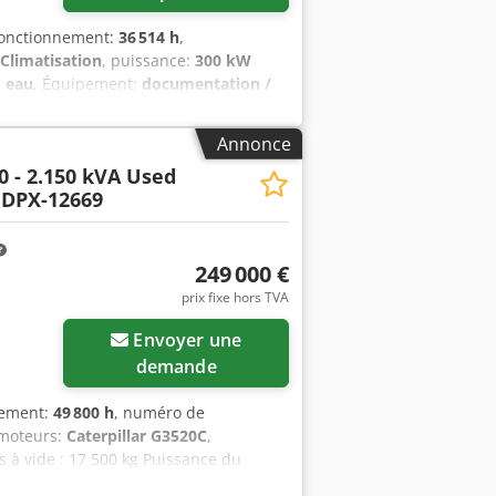
fonctionnement:
36 514 h
,
Climatisation
, puissance:
300 kW
:
eau
, Équipement:
documentation /
ocs AVESCO CAT TBG-926-24SY avec
hauffage au gaz dans notre chaufferie
Annonce
’installation a été régulièrement
0 - 2.150 kVA Used
ement, elle est en très bon état.
 DPX-12669
de l’électricité à 70 logements. En mars
e mesure. Sur demande, une visite sur
e pris en charge par l’acheteur.
 000 euros. L’emplacement se trouve à
249 000 €
prix fixe hors TVA
Envoyer une
demande
nement:
49 800 h
, numéro de
 moteurs:
Caterpillar G3520C
,
s à vide : 17 500 kg Puissance du
ne de chargement : 7 x 2 x 27 cm Pour