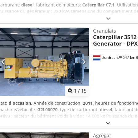
carburant:
diesel
, fabricant de moteurs:
Caterpillar C7.1
, Utilisatio
Puissance du générateur : 220 kVA Dimensions du compartiment de
Certification CE : oui Volume du réservoir d'eau : 418 l Pays de fab
l'équipe DPX pour plus d'informations. = Autres options et accessoi
Granulats
- Tableau de commande - Toit en acier - Réservoir
Caterpillar
3512
Generator - DPX
Dordrecht
647 km
1
/
15
État:
d'occasion
, Année de construction:
2011
, heures de fonction
machine/véhicule:
G2L00070
, type de carburant:
diesel
, fabricant 
prévu : secteur du bâtiment Poids à vide : 14 000 kg Puissance du 
zone de chargement : 565 x 220 x 230 cm Pays de fabrication : État
informations, veuillez contacter l’équipe DPX. = Options et access
Agrégat
Erlovsha - Panneau de commande