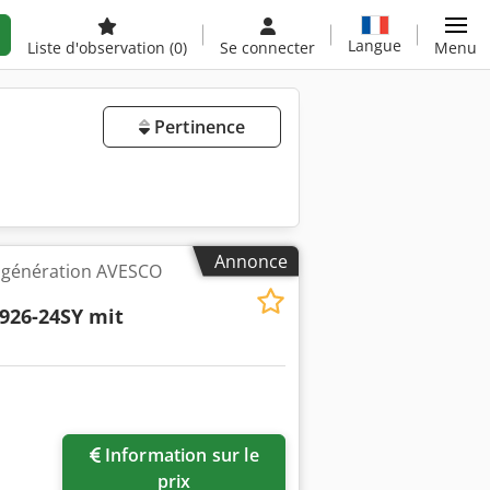
Langue
Liste d'observation
(0)
Se connecter
Menu
Pertinence
Annonce
cogénération AVESCO
926-24SY mit
Information sur le
prix