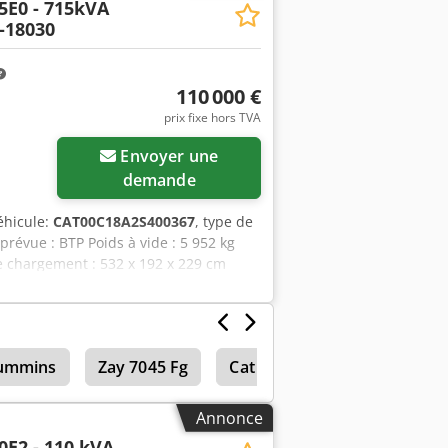
5E0 - 715kVA
-18030
110 000 €
prix fixe hors TVA
Envoyer une
demande
éhicule:
CAT00C18A2S400367
, type de
n prévue : BTP Poids à vide : 5 952 kg
 chargement : 532 x 192 x 229 cm
contacter l'équipe DPX pour plus
x Apsy Ttpfsvsha - Tableau de commande
ummins
Zay 7045 Fg
Cat 938 G
Cat 980 G
Annonce
0E2 - 110 kVA