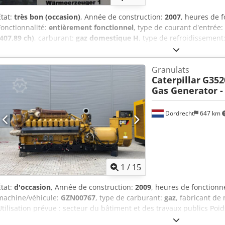
État:
très bon (occasion)
, Année de construction:
2007
, heures de 
Fonctionnalité:
entièrement fonctionnel
, type de courant d'entrée:
(407,89 ch)
, carburant:
gaz domestique H
, type de refroidissement
manuel
, Centrale de cogénération, centrale de cogénération à bl
pompe à chaleur Après la mise en service du nouveau système de c
Granulats
en septembre 2025, l’installation de cogénération sera disponible. L
Caterpillar
G352
entretenue par des professionnels. Avec 36 514 heures de fonctionn
Gas Generator -
Chodpfx Apszq S Tnsvea L’installation peut fournir de la chaleur et 
2026, un contrôle des émissions a été effectué, voir le protocole d
place peut être organisée. Le démontage et le transport doivent êtr
Dordrecht
647 km
L’estimation des coûts que nous avons établie s’élève à environ 40
CH-8620 Wetzikon ZH.
1
/
15
État:
d'occasion
, Année de construction:
2009
, heures de fonction
machine/véhicule:
GZN00767
, type de carburant:
gaz
, fabricant de
Utilisation prévue : secteur du bâtiment et des travaux publics Poid
générateur : 2 150 kVA Csdpszpdn Uefx Apveha Dimensions de la zo