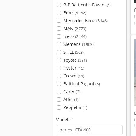
B-P Battioni e Pagani
(5)
Benz
(5 152)
Mercedes-Benz
(5 146)
MAN
(2 779)
Iveco
(2 144)
Siemens
(1 903)
STILL
(503)
Toyota
(391)
Hyster
(15)
Crown
(11)
Battioni Pagani
(5)
Carer
(2)
Atlet
(1)
Zeppelin
(1)
Modèle :