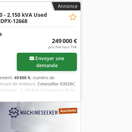
X. = Options et accessoires
Annonce
0 - 2.150 kVA Used
 DPX-12668
249 000 €
prix fixe hors TVA
Envoyer une
demande
nement:
49 800 h
, numéro de
bricant de moteurs:
Caterpillar G3520C
,
énérateur : 2 150 kVA Dimensions de la
rmations, veuillez contacter l’équipe
n Iovea - Panneau de commande