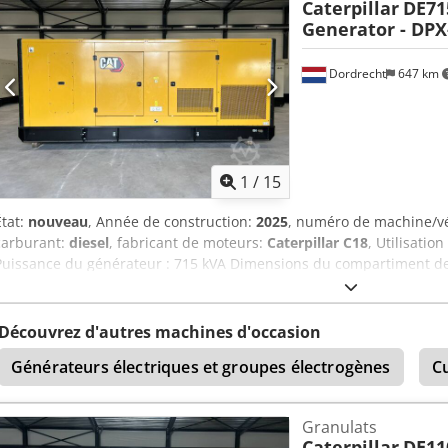
Caterpillar
DE71
Generator - DPX
Dordrecht
647 km
1
/
15
État:
nouveau
, Année de construction:
2025
, numéro de machine/v
carburant:
diesel
, fabricant de moteurs:
Caterpillar C18
, Utilisatio
Puissance du générateur : 715 kVA Dimensions du compartiment de
Certification CE : oui Capacité du réservoir d'eau : 1 082 l Veuillez 
d'informations. = Autres options et accessoires = - Batterie Cedpf
- Toit en acier - Citerne
Découvrez d'autres machines d'occasion
Générateurs électriques et groupes électrogènes
C
Granulats
Caterpillar
DE11