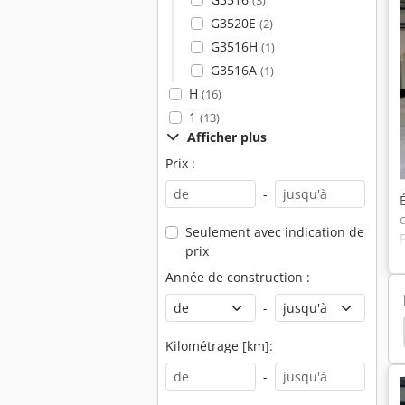
(3)
G3520E
(2)
G3516H
(1)
G3516A
(1)
H
(16)
1
(13)
Afficher plus
Prix :
-
Seulement avec indication de
prix
Année de construction :
-
tion
Mtu
Bloc Couteaux
Mwm
Wolf
Kilométrage [km]:
-