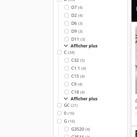
D7
(4)
D2
(4)
D6
(3)
D9
(3)
D11
(3)
Afficher plus
C
(34)
C32
(5)
C1.1
(4)
C15
(4)
C9
(4)
C18
(4)
Afficher plus
GC
(21)
0
(16)
G
(16)
G3520
(4)
G3516