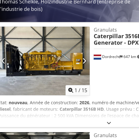
Thomas Schelkle, Holzindustrie Bernhard (entreprise de
l'industrie de bois)
Granulats
Caterpillar
3516
Generator - DPX
Dordrecht
647 km
1
/
15
État:
nouveau
, Année de construction:
2026
, numéro de machine/v
diesel
, fabricant de moteurs:
Caterpillar 3516B HD
, Usage prévu : C
Puissance du générateur : 2 500 kVA Dimensions de l’espace de cha
Marquage CE : oui Veuillez contacter l'équipe DPX pour plus d'infor
accessoires = Chodpfx Aey R I D Sspvea - Tableau de commande
Granulats