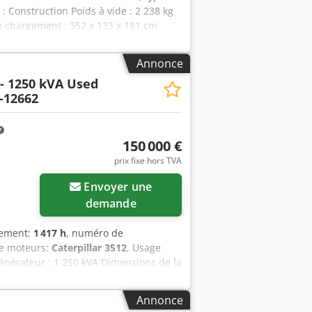
n : Construction Poids à vide : 2 238 kg
 chargement : 352 x 133 x 181 cm
rication : Royaume-Uni Contactez
res = - Batterie Chjdpew Thn Ujfx Apvja
Annonce
 - 1250 kVA Used
-12662
150 000 €
prix fixe hors TVA
Envoyer une
demande
nement:
1 417 h
, numéro de
de moteurs:
Caterpillar 3512
, Usage
générateur : 1 250 kVA Dimensions de la
s-Unis Pour obtenir de plus amples
oires supplémentaires = Cedpfx Apszn
Annonce