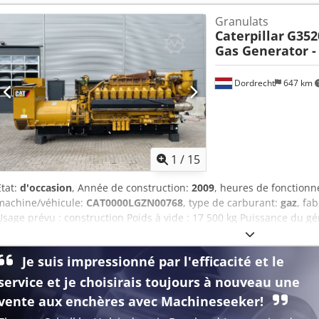
obtenir de plus amples informations, veuillez contacter l’équipe DP
Granulats
supplémentaires = - Panneau de commande
Caterpillar
G352
Gas Generator -
Dordrecht
647 km
1
/
15
État:
d'occasion
, Année de construction:
2009
, heures de fonction
machine/véhicule:
CAT0000LGZN00768
, type de carburant:
gaz
, fa
Usage prévu : construction Poids à vide : 17 500 kg Puissance du g
zone de chargement : 7 x 2 x 27 cm Pour obtenir de plus amples info
DPX. = Options et accessoires supplémentaires = Chedpfx Apezpd
Je suis impressionné par l'efficacité et le
service et je choisirais toujours à nouveau une
vente aux enchères avec Machineseeker!