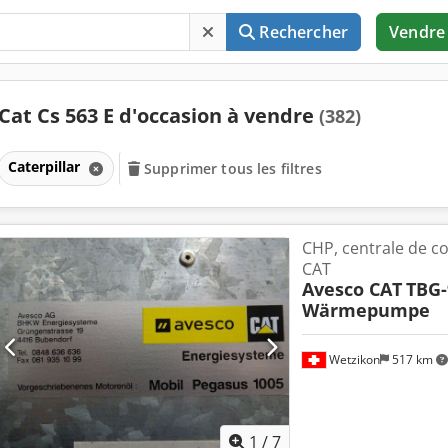
Rechercher
Vendre
Cat Cs 563 E d'occasion à vendre
(382)
Caterpillar
Supprimer tous les filtres
CHP, centrale de 
CAT
Avesco CAT
TBG-
Wärmepumpe
Wetzikon
517 km
1
/
7