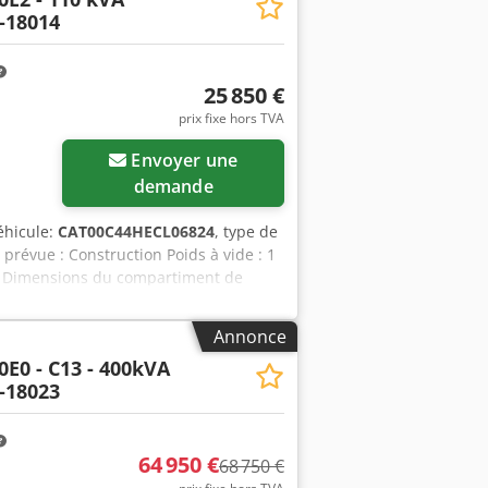
-18014
25 850 €
prix fixe hors TVA
Envoyer une
demande
éhicule:
CAT00C44HECL06824
, type de
n prévue : Construction Poids à vide : 1
ja Dimensions du compartiment de
ervoir d'eau : 250 l Contactez l'équipe
atterie - Tableau de commande - Toit
Annonce
0E0 - C13 - 400kVA
-18023
64 950 €
68 750 €