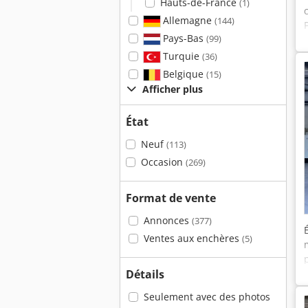
Hauts-de-France
(1)
Allemagne
(144)
Pays-Bas
(99)
Turquie
(36)
Belgique
(15)
Afficher plus
État
Neuf
(113)
Occasion
(269)
Format de vente
Annonces
(377)
Ventes aux enchères
(5)
Détails
Seulement avec des photos