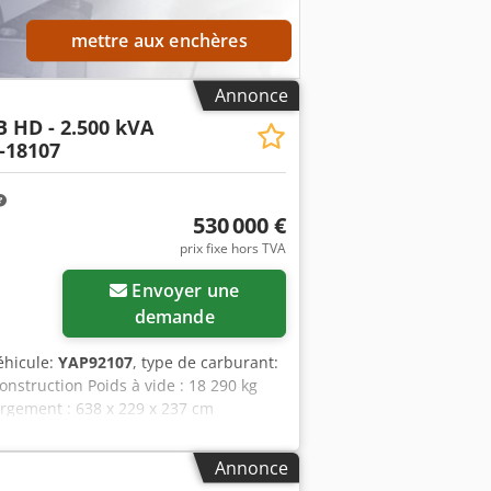
mettre aux enchères
Annonce
B HD - 2.500 kVA
-18107
530 000 €
prix fixe hors TVA
Envoyer une
demande
éhicule:
YAP92107
, type de carburant:
onstruction Poids à vide : 18 290 kg
rgement : 638 x 229 x 237 cm
mations. = Autres options et
Annonce