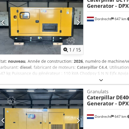
Generator - DPX
Dordrecht
647 km
1
/
15
État:
nouveau
, Année de construction:
2026
, numéro de machine/v
carburant:
diesel
, fabricant de moteurs:
Caterpillar C4.4
, Utilisatio
547 kg Puissance du générateur : 110 kVA Chodpsy S N N Ejfx Apv
chargement : 277 x 113 x 153 cm Certification CE : oui Volume du rés
DPX pour plus d'informations. = Autres options et accessoires = - B
Granulats
en acier - Citerne
Caterpillar
DE40
Generator - DPX
Dordrecht
647 km