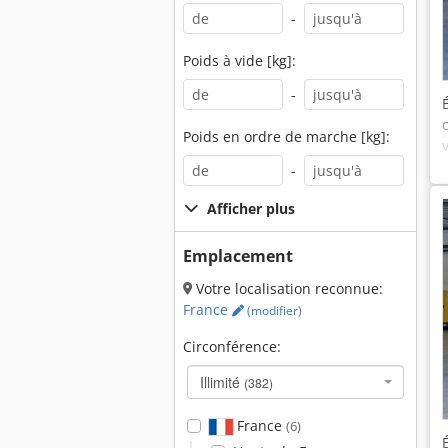
-
Poids à vide [kg]:
-
Poids en ordre de marche [kg]:
-
Afficher plus
Emplacement
Votre localisation reconnue:
France
(modifier)
Circonférence:
Illimité
(382)
France
(6)