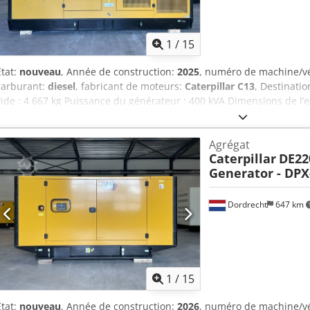
1
/
15
État:
nouveau
, Année de construction:
2025
, numéro de machine/v
carburant:
diesel
, fabricant de moteurs:
Caterpillar C13
, Destinatio
vide : 4 667 kg Puissance du générateur : 400 kVA Dimensions de l’
cm Marquage CE : oui Cedpfoy T Uwdjx Apvsha Volume du réservoir d
Chine Veuillez contacter l’équipe DPX pour plus d’informations. = 
Agrégat
= - Batterie - Tableau de commande - Toiture en acier - Citerne
Caterpillar
DE22
Generator - DPX
Dordrecht
647 km
1
/
15
État:
nouveau
, Année de construction:
2026
, numéro de machine/v