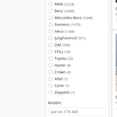
MAN
(3 224)
Benz
(3 049)
Mercedes-Benz
(3 046)
Siemens
(1 075)
Iveco
(1 034)
Jungheinrich
(571)
DAF
(539)
STILL
(76)
Toyota
(22)
Hyster
(8)
Crown
(6)
Atlet
(1)
Carer
(1)
Zeppelin
(1)
Modèle :