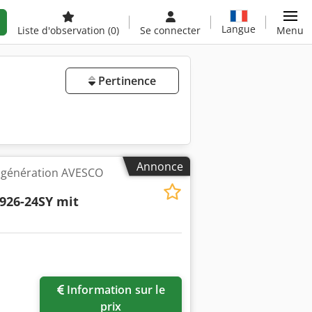
Langue
Liste d'observation
(0)
Se connecter
Menu
Pertinence
Annonce
cogénération AVESCO
926-24SY mit
Information sur le
prix