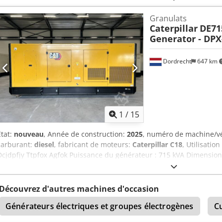
accessoires = Dcsdpfx Aoy R I D Segfok - Tableau de commande
Granulats
Caterpillar
DE71
Generator - DPX
Dordrecht
647 km
1
/
15
État:
nouveau
, Année de construction:
2025
, numéro de machine/v
carburant:
diesel
, fabricant de moteurs:
Caterpillar C18
, Utilisatio
Dcjdpfjy Ttpfox Agfok Puissance du générateur : 715 kVA Dimensi
532 x 192 x 229 cm Certification CE : oui Capacité du réservoir d'eau 
DPX pour plus d'informations. = Autres options et accessoires = - B
en acier - Citerne
Découvrez d'autres machines d'occasion
Générateurs électriques et groupes électrogènes
C