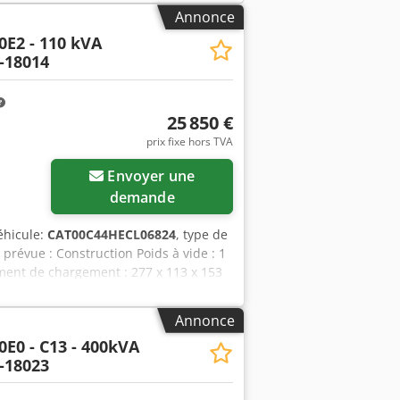
Annonce
0E2 - 110 kVA
-18014
25 850 €
prix fixe hors TVA
Envoyer une
demande
éhicule:
CAT00C44HECL06824
, type de
n prévue : Construction Poids à vide : 1
ment de chargement : 277 x 113 x 153
z l'équipe DPX pour plus
 Agey S N N Ejfjk - Tableau de
Annonce
0E0 - C13 - 400kVA
-18023