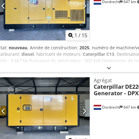
Dordrecht
647 km
1
/
15
État:
nouveau
, Année de construction:
2025
, numéro de machine/v
carburant:
diesel
, fabricant de moteurs:
Caterpillar C13
, Destinatio
vide : 4 667 kg Puissance du générateur : 400 kVA Dimensions de l’
cm Marquage CE : oui Dcodpfx Agsy T Uwdsfek Volume du réservoir d
Chine Veuillez contacter l’équipe DPX pour plus d’informations. = 
Agrégat
= - Batterie - Tableau de commande - Toiture en acier - Citerne
Caterpillar
DE22
Generator - DPX
Dordrecht
647 km