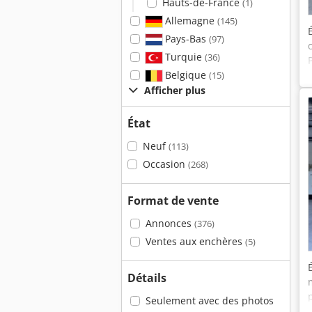
Hauts-de-France
(1)
Allemagne
(145)
Pays-Bas
(97)
Turquie
(36)
Belgique
(15)
Afficher plus
État
Neuf
(113)
Occasion
(268)
Format de vente
Annonces
(376)
Ventes aux enchères
(5)
Détails
Seulement avec des photos