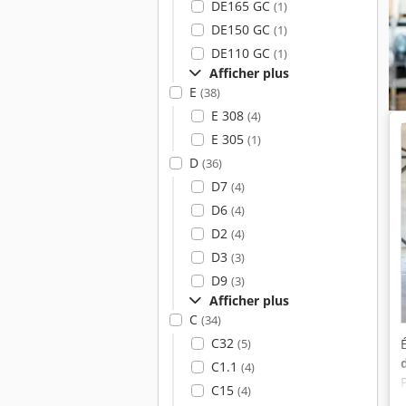
DE165 GC
(1)
DE150 GC
(1)
DE110 GC
(1)
Afficher plus
E
(38)
E 308
(4)
E 305
(1)
D
(36)
D7
(4)
D6
(4)
D2
(4)
D3
(3)
D9
(3)
Afficher plus
C
(34)
C32
(5)
C1.1
(4)
C15
(4)