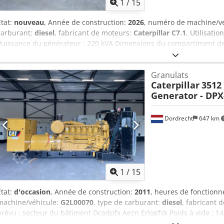
1
/
15
État:
nouveau
, Année de construction:
2026
, numéro de machine/v
carburant:
diesel
, fabricant de moteurs:
Caterpillar C7.1
, Utilisatio
Puissance du générateur : 220 kVA Dimensions du compartiment de
Certification CE : oui Volume du réservoir d'eau : 418 l Dodpfx Agew
Royaume-Uni Contactez l'équipe DPX pour plus d'informations. = Aut
Granulats
- Tableau de commande - Toit en acier - Réservoir
Caterpillar
3512
Generator - DPX
Dordrecht
647 km
1
/
15
État:
d'occasion
, Année de construction:
2011
, heures de fonction
machine/véhicule:
G2L00070
, type de carburant:
diesel
, fabricant 
prévu : secteur du bâtiment Dcodpfx Aezn Erlogfsk Poids à vide : 1
1 250 kVA Dimensions de la zone de chargement : 565 x 220 x 230 cm