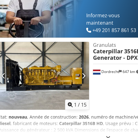
Informez-vous
maintenant
+49 201 857 861 53
Granulats
Caterpillar
3516
Generator - DPX
Dordrecht
647 km
1
/
15
État:
nouveau
, Année de construction:
2026
, numéro de machine/v
diesel
, fabricant de moteurs:
Caterpillar 3516B HD
, Usage prévu : C
Puissance du générateur : 2 500 kVA Dimensions de l’espace de cha
Marquage CE : oui Veuillez contacter l'équipe DPX pour plus d'infor