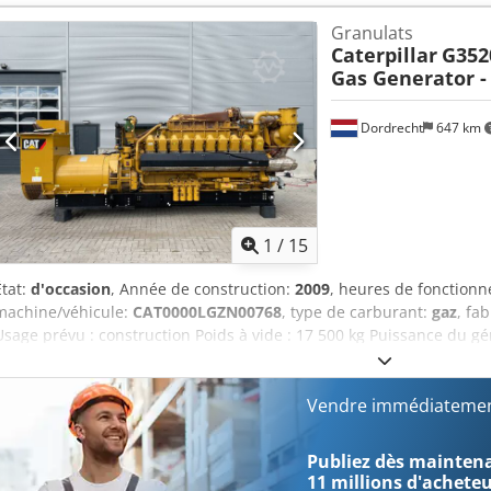
obtenir de plus amples informations, veuillez contacter l’équipe DP
Granulats
supplémentaires = - Panneau de commande
Caterpillar
G352
Gas Generator -
Dordrecht
647 km
1
/
15
État:
d'occasion
, Année de construction:
2009
, heures de fonction
machine/véhicule:
CAT0000LGZN00768
, type de carburant:
gaz
, fa
Usage prévu : construction Poids à vide : 17 500 kg Puissance du g
zone de chargement : 7 x 2 x 27 cm Pour obtenir de plus amples info
DPX. = Options et accessoires supplémentaires = Dcjdpfx Agezpdn
Vendre immédiatemen
Publiez dès maintenan
11 millions d'achete