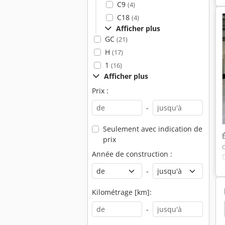
C9
(4)
C18
(4)
Afficher plus
GC
(21)
H
(17)
1
(16)
Afficher plus
Prix :
-
Seulement avec indication de
prix
Année de construction :
-
Kilométrage [km]:
tion
Mtu
Bloc Couteaux
Mwm
Wolf
-