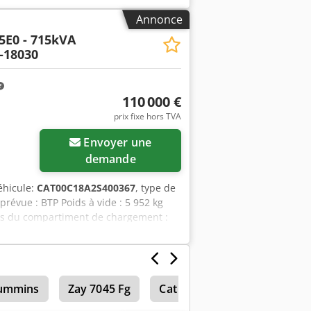
Annonce
5E0 - 715kVA
-18030
110 000 €
prix fixe hors TVA
Envoyer une
demande
éhicule:
CAT00C18A2S400367
, type de
n prévue : BTP Poids à vide : 5 952 kg
ons du compartiment de chargement :
: 1 082 l Veuillez contacter l'équipe
atterie - Tableau de commande - Toit
ummins
Zay 7045 Fg
Cat 938 G
Cat 299 D