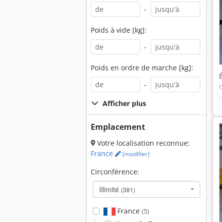
-
Poids à vide [kg]:
-
Poids en ordre de marche [kg]:
-
Afficher plus
Emplacement
Votre localisation reconnue:
France
(modifier)
Circonférence:
Illimité
(381)
France
(5)