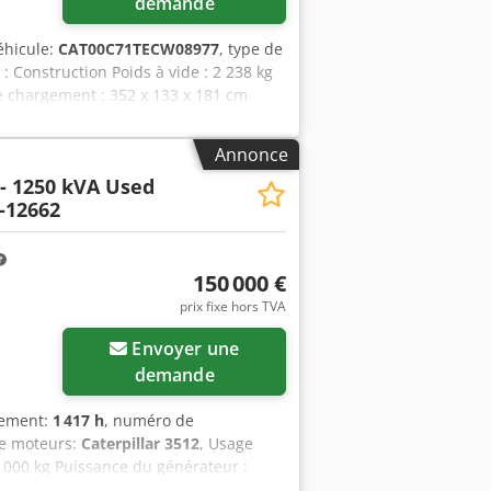
demande
éhicule:
CAT00C71TECW08977
, type de
n : Construction Poids à vide : 2 238 kg
 chargement : 352 x 133 x 181 cm
 Thn Usfjck Pays de fabrication :
res options et accessoires = - Batterie
Annonce
 - 1250 kVA Used
-12662
150 000 €
prix fixe hors TVA
Envoyer une
demande
nement:
1 417 h
, numéro de
de moteurs:
Caterpillar 3512
, Usage
4 000 kg Puissance du générateur :
 Pays de fabrication : États-Unis Pour