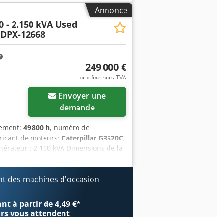
X. = Options et accessoires
Annonce
0 - 2.150 kVA Used
 DPX-12668
249 000 €
prix fixe hors TVA
Envoyer une
demande
nement:
49 800 h
, numéro de
bricant de moteurs:
Caterpillar G3520C
,
énérateur : 2 150 kVA Dimensions de la
rmations, veuillez contacter l’équipe
 Isfek - Panneau de commande
t des machines d'occasion
t à partir de 4,49 €
*
urs
vous attendent