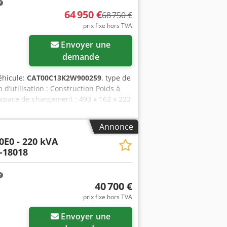
64 950 €
68 750 €
prix fixe hors TVA
Envoyer une
demande
éhicule:
CAT00C13K2W900259
, type de
n d’utilisation : Construction Poids à
espace de chargement : 493 x 162 x 222
’eau : 800 l Pays de production :
Options et accessoires supplémentaires
Annonce
0E0 - 220 kVA
-18018
40 700 €
prix fixe hors TVA
Envoyer une