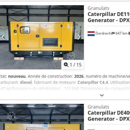
Granulats
Caterpillar
DE11
Generator - DPX
Dordrecht
647 km
1
/
15
État:
nouveau
, Année de construction:
2026
, numéro de machine/v
carburant:
diesel
, fabricant de moteurs:
Caterpillar C4.4
, Utilisatio
547 kg Puissance du générateur : 110 kVA Dimensions du comparti
cm Certification CE : oui Volume du réservoir d'eau : 250 l Contacte
d'informations. = Autres options et accessoires = - Batterie Dcsdpfx
Granulats
commande - Toit en acier - Citerne
Caterpillar
DE40
Generator - DPX