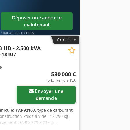
Déposer une annonce
maintenant
*par annonce / mois
Annonce
B HD - 2.500 kVA
-18107
530 000 €
prix fixe hors TVA
Envoyer une
demande
éhicule:
YAP92107
, type de carburant:
onstruction Poids à vide : 18 290 kg
rgement : 638 x 229 x 237 cm
mations. = Autres options et