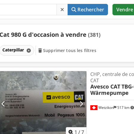
Rechercher
Vendre
Cat 980 G d'occasion à vendre
(381)
Caterpillar
Supprimer tous les filtres
CHP, centrale de 
CAT
Avesco CAT
TBG-
Wärmepumpe
Wetzikon
517 km
1
/
7