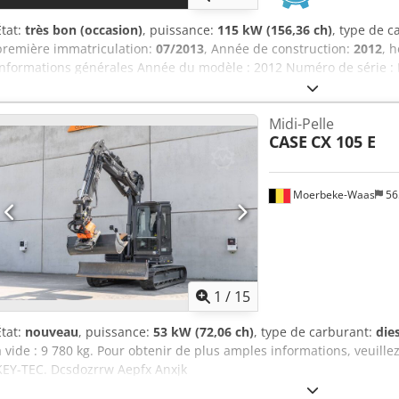
État:
très bon (occasion)
, puissance:
115 kW (156,36 ch)
, type de 
première immatriculation:
07/2013
, Année de construction:
2012
, 
Informations générales Année du modèle : 2012 Numéro de série
Ndjxock Informations techniques Nombre de cylindres : 4 Poids à vi
travail : 300 cm Marquage CE : oui État État technique : très bon Éta
Midi-Pelle
financières Prix : Sur demande Garantie Garantie : Première main, c
CASE
CX 105 E
l'emploi immédiatement ! - 80 % trains de chaînes - Inclus : 3 god
curage de fossés de 2000 mm - Système TOPCON 3D de 2021 dispon
Moerbeke-Waas
56
1
/
15
État:
nouveau
, puissance:
53 kW (72,06 ch)
, type de carburant:
die
à vide : 9 780 kg. Pour obtenir de plus amples informations, veuille
KEY-TEC. Dcsdozrrw Aepfx Anxjk