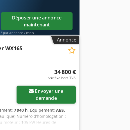
Déposer une annonce
maintenant
*par annonce / mois
Annonce
er WX165
34 800 €
prix fixe hors TVA
Envoyer une
demande
nement:
7 940 h
, Équipement:
ABS,
raulique) Numéro d’homologation :
du moteur : 105 kW Heures de
de transport : 8,19 m Largeur de