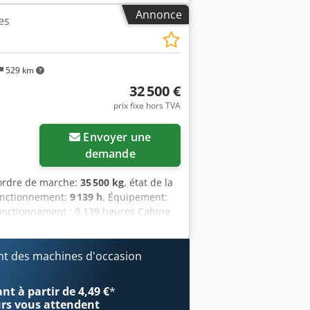
Annonce
es
529 km
32 500 €
prix fixe hors TVA
Envoyer une
demande
 ordre de marche:
35 500 kg
, état de la
onctionnement:
9 139 h
, Équipement:
fonctionnement : 9 139 heures Cabine
as : 3,30 m Circuit hydraulique
 Attache rapide OQ80 1 godet – largeur
ulement en bon état, environ 70 %
t des machines d'occasion
CE Dimensions de transport : 10,8 x 3
t à partir de 4,49 €
*
urs
vous attendent