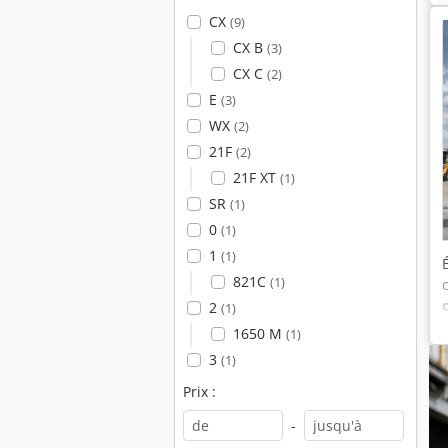
CX
(9)
CX B
(3)
CX C
(2)
E
(3)
WX
(2)
21F
(2)
21F XT
(1)
SR
(1)
0
(1)
1
(1)
821C
(1)
2
(1)
1650 M
(1)
3
(1)
Prix :
-