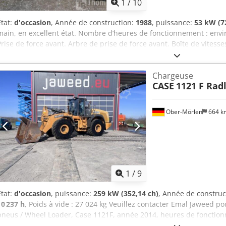
1
/
10
État:
d'occasion
, Année de construction:
1988
, puissance:
53 kW (7
main, en excellent état. Nombre d’heures de fonctionnement : envir
Prise de force avant. Arbre de prise de force avant. Boîte de vitesses
taxes. Lieu de stockage : aucun. Dedpozdmutofx Anxeck
Chargeuse
CASE
1121 F Rad
Ober-Mörlen
664 
1
/
9
État:
d'occasion
, puissance:
259 kW (352,14 ch)
, Année de construc
10 237 h
, Poids à vide : 27 024 kg Veuillez contacter Emal Jaweed p
pneus / Wheel Loader, Case 1121F, année 2014, heures de fonctionn
960 mm, largeur : 2 990 mm, hauteur : 3 570 mm, poids total autoris