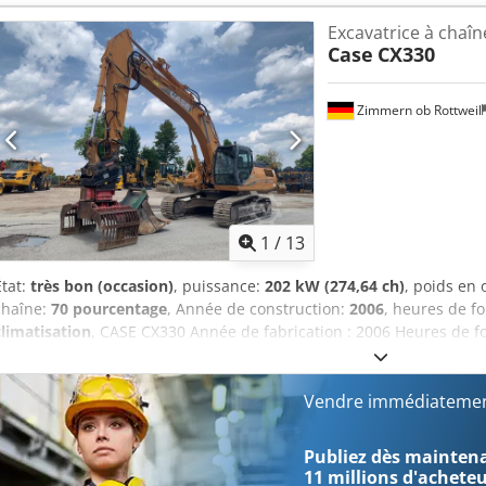
Excavatrice à chaîn
Case
CX330
Zimmern ob Rottweil
1
/
13
État:
très bon (occasion)
, puissance:
202 kW (274,64 ch)
, poids en
chaîne:
70 pourcentage
, Année de construction:
2006
, heures de f
climatisation
, CASE CX330 Année de fabrication : 2006 Heures de 
fermée Climatisation Radio Graissage centralisé Flèche standard Br
complet (pour marteau, grappin, cisailles) Djdpfxozp Rm Ro Anxjck
800 mm 1 grappin – fonctionne, réparation nécessaire Trains de ro
Vendre immédiatemen
Plaques de base, largeur 600 mm Moteur Isuzu, 202 kW Conformité 
x 3,40 m Poids en ordre de marche : 35,5 tonnes.
Publiez dès maintenan
11 millions d'achete