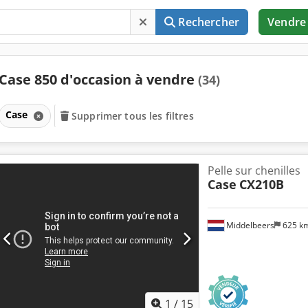
Rechercher
Vendre
Case 850 d'occasion à vendre
(34)
Case
Supprimer tous les filtres
Pelle sur chenilles
Case
CX210B
Middelbeers
625 k
1
/
15