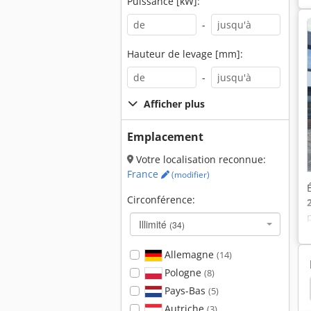
Puissance [kW]:
-
Hauteur de levage [mm]:
-
Afficher plus
Emplacement
Votre localisation reconnue:
France
(modifier)
Circonférence:
Illimité
(34)
Allemagne
(14)
Pologne
(8)
enille
Pelle Chenille
Excavatrice
Hyundai
Pays-Bas
(5)
Autriche
(3)