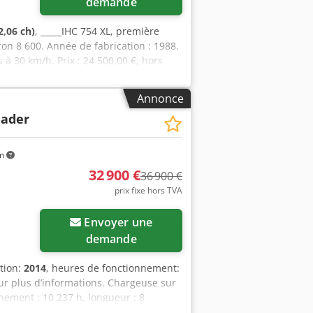
demande
2,06 ch)
, _____IHC 754 XL, première
on 8 600. Année de fabrication : 1988.
 à 30 km/h. Prix : 24 500,00 €, hors
Annonce
lader
km
32 900 €
36 900 €
prix fixe hors TVA
Envoyer une
demande
tion:
2014
, heures de fonctionnement:
our plus d’informations. Chargeuse sur
ement : 10 237 h, longueur : 8
é : 27 024 kg, moteur : Case,