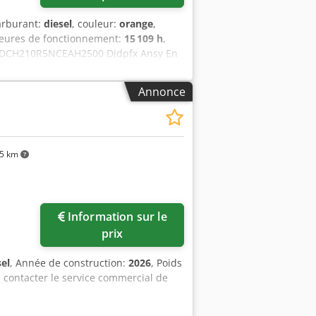
carburant:
diesel
, couleur:
orange
,
heures de fonctionnement:
15 109 h
,
 : DCH210R5NCEAH2500 Djdpfx Ansy En
de : 22 600 kg Fonctionnel Largeur de
t visuel : très bon Informations
Annonce
arnet d'entretien complet, prêt à
ets : 1300 mm, 450 mm et godet de
ible en option
5 km
Information sur le
prix
sel
, Année de construction:
2026
, Poids
z contacter le service commercial de