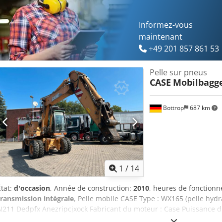
Informez-vous
maintenant
+49 201 857 861 53
Pelle sur pneus
CASE
Mobilbagg
Bottrop
687 km
1
/
14
État:
d'occasion
, Année de construction:
2010
, heures de fonction
transmission intégrale
, Pelle mobile CASE Type : WX165 (pelle hyd
N211 Dedpfx Anezripcjxock Fabricant du moteur : Case Puissance 
fonctionnement : 7 940 h Poids total autorisé : 18 000 kg Longueur 