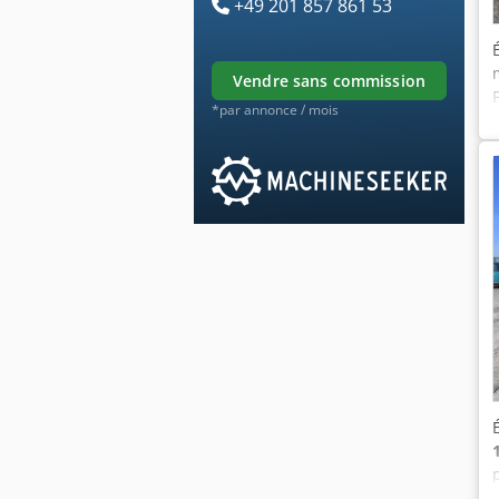
+49 201 857 861 53
vendre sans commission
*par annonce / mois