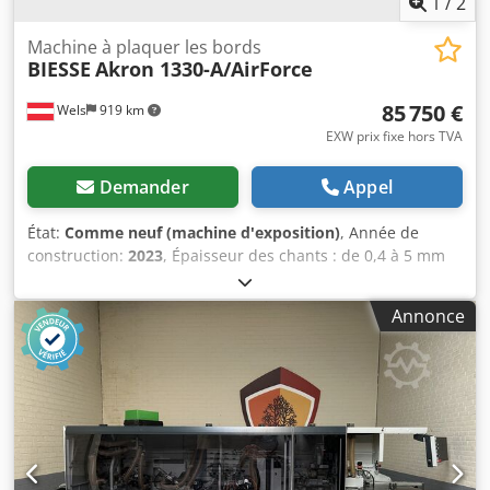
1
/
2
Machine à plaquer les bords
BIESSE
Akron 1330-A/AirForce
85 750 €
Wels
919 km
EXW prix fixe hors TVA
Demander
Appel
État:
Comme neuf (machine d'exposition)
, Année de
construction:
2023
, Épaisseur des chants : de 0,4 à 5 mm
Épaisseur des pièces : de 10 à 60 mm Vitesse d'avance : 12
m/min. Épaisseur de la pièce : 10-60 mm Hauteur du
Annonce
matériau de chant : 14-64 mm Épaisseur des chants en
rouleaux : 0,4-3 mm Épaisseur des chants en bandes : 0,4-
5 mm Unité de pré-fraisage RT02 Unité d'encollage SP03
Unité de coupe IT03 Unité de fraisage fin FR02 Unité de
copiage d'angles AR02 Unité racleur RB02 Lame racleuse
de surfaces RC02 Unité de polissage SZ02 Dispositif de
pulvérisation pour agent antiadhérent ADZ02 Système
AirForce P1 Csdpfx Anexh Spkj Eeha Module d'encollage