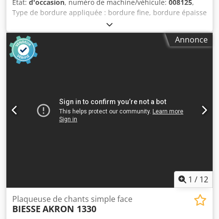
État:
d'occasion
, numéro de machine/véhicule:
008125
,
Type de bordure appliquée : bordure fine, bordure épaisse
Système d’adhésion : EVA, air chaud Fraisage d’assemblage
: oui Module multifonction : oui Vitesse d’avance maximale
Annonce
: 18 m/min Unités de travail : 7 Chedpfxjw Tivmj An Eea
1
/
12
Plaqueuse de chants simple face
BIESSE
AKRON 1330