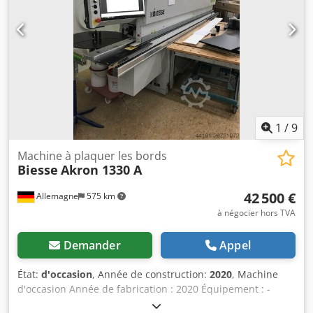
Racloir pour la ligne de colle. Polissage. La machine est
toujours en état de marche et est livrée avec un collecteur
d’aspiration.
1
/
9
Machine à plaquer les bords
Biesse
Akron 1330 A
42 500 €
Allemagne
575 km
à négocier hors TVA
Demander
Appel
État:
d'occasion
, Année de construction:
2020
, Machine
d'occasion Année de fabrication : 2020 Équipement : -
Commande des agrégats via écran tactile - Agrégat