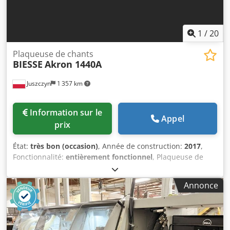
1
/
20
Plaqueuse de chants
BIESSE
Akron 1440A
Juszczyn
1 357 km
Information sur le
Appel
prix
État:
très bon (occasion)
, Année de construction:
2017
,
Fonctionnalité:
entièrement fonctionnel
, Plaqueuse de
chants BIESSE Akron 1440A Disponibilité : avril/mai 2026
Certificat CE Cedpfx Ansyh A I Ae Ejha Année de fabrication
Annonce
: 2017 Possibilité de tester la machine avant l’achat