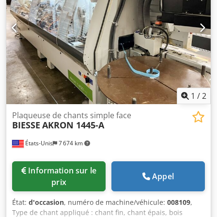
1
/
2
Plaqueuse de chants simple face
BIESSE
AKRON 1445-A
États-Unis
7 674 km
Information sur le
Appel
prix
État:
d'occasion
, numéro de machine/véhicule:
008109
,
Type de chant appliqué : chant fin, chant épais, bois