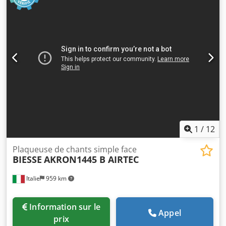
1
/
12
Plaqueuse de chants simple face
BIESSE
AKRON1445 B AIRTEC
Italie
959 km
Information sur le
Appel
prix