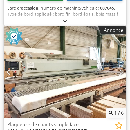
État:
d'occasion
, numéro de machine/véhicule:
007645
,
Type de bord appliqué : bord fin, bord épais, bois massif
système de collage : EVA, air chaud Cedpfswuz Nijx An
Eoha Fraisage d'assemblage : oui Agrégat multifonctionnel
Annonce
: oui Agrégat de défonçage : oui Max. Vitesse d'avancement
: 18 m/min Épaisseur maximale du panneau : 60 mm
Groupes de travail : 9 nr
1
/
6
Plaqueuse de chants simple face