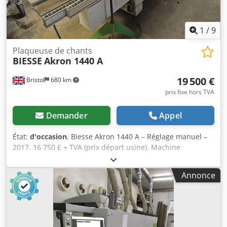
1
/
9
Plaqueuse de chants
BIESSE
Akron 1440 A
19 500 €
Bristol
680 km
prix fixe hors TVA
Demander
Appel
État:
d'occasion
, Biesse Akron 1440 A – Réglage manuel –
2017. 16 750 £ + TVA (prix départ usine). Machine
d’application de chants avec réglage manuel et dotée de
plusieurs fraises pour chants fins et chants de 2 mm. Peut
Annonce
également appliquer des chants de 8 mm. Unité de
commande PLC. Colle EVA, unité de préchauffage. Csdpfx
Anszm U Rns Ejha Zone de pression. Scies de tronçonnage
d’extrémité. Ébarbage des chants supérieur et inférieur.
2 arrondisseurs d’angle motorisés. Raclage des chants.