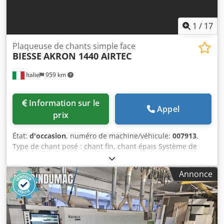
1
/
17
Plaqueuse de chants simple face
BIESSE
AKRON 1440 AIRTEC
Italie
959 km
Information sur le
Appel
prix
État:
d'occasion
, numéro de machine/véhicule:
007913
,
Type de chant posé : chant fin, chant épais Système de
collage : EVA, air chaud Usinage de joint : oui Unité
multifonction : oui Chedpfewkf Dvjx An Esa Épaisseur
Annonce
maximale du panneau : 60 mm Unités de travail : 7 pcs