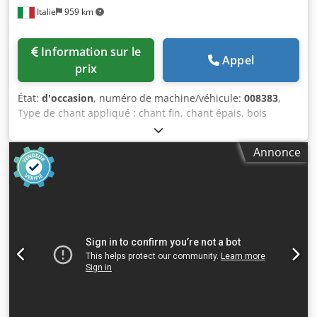
Italie
959 km
Information sur le
Appel
prix
État:
d'occasion
, numéro de machine/véhicule:
008383
,
Type de chant appliqué : chant fin, chant épais, bois
massif Système de collage : EVA Fraisage de joint : oui
Unité multifonction : oui Vitesse d'avance max. : 12 m/min
Annonce
Épaisseur maximale du panneau : 60 mm Chsdpfx Anjx
Swcge Eja Unités de travail : 7 unités