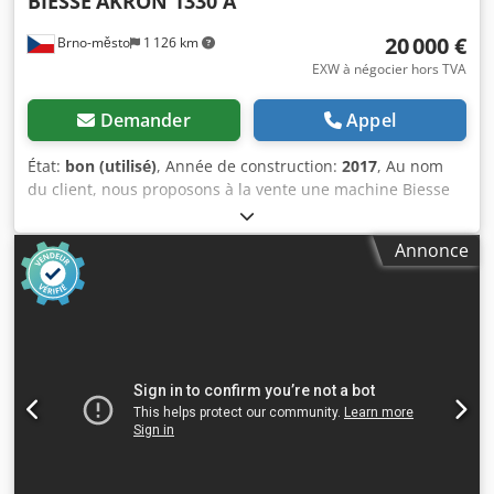
BIESSE
AKRON 1330 A
20 000 €
Brno-město
1 126 km
EXW à négocier hors TVA
Demander
Appel
État:
bon (utilisé)
, Année de construction:
2017
, Au nom
du client, nous proposons à la vente une machine Biesse
âgée d’environ 10 ans, en bon état. Un investissement
adapté pour démarrer une nouvelle production avec un
Annonce
budget limité. Codpfeywup Usx An Eoha