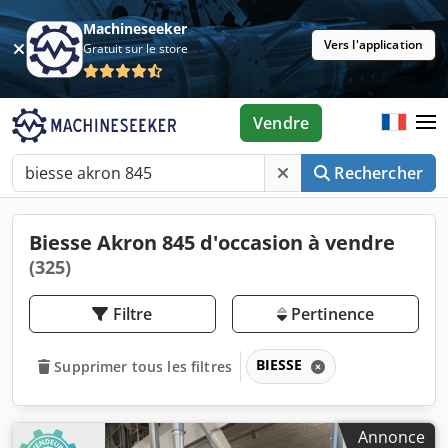
Machineseeker
Vers l'application
Gratuit sur le store
Vendre
Rechercher
Biesse Akron 845 d'occasion à vendre
(325)
Filtre
Pertinence
BIESSE
Supprimer tous les filtres
Annonce