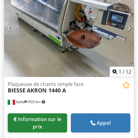
1
/
12
Plaqueuse de chants simple face
BIESSE
AKRON 1440 A
Italie
959 km
Information sur le
Appel
prix