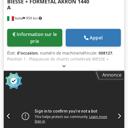
BIESSE + FORMETAL
AKRON 1440
A
Italie
959 km
Information sur le
Appel
prix
État:
d'occasion
, numéro de machine/véhicule:
008127
,
Position 1 : Plaqueuse de chants unilatérale BIESSE +
FORMETAL-AKRON 1440 A Position 2 : Retourneur de
panneaux BIESSE + FORMETAL-AKRON 1440 A Csdpfow Tq
Annonce
Iwsx An Ejha