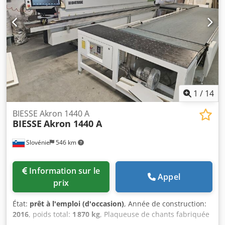
1
/
14
BIESSE Akron 1440 A
BIESSE
Akron 1440 A
Slovénie
546 km
Information sur le
Appel
prix
État:
prêt à l'emploi (d'occasion)
, Année de construction:
2016
, poids total:
1 870 kg
, Plaqueuse de chants fabriquée
en 2016. Cette BIESSE Akron 1440 A dispose d'une unité de