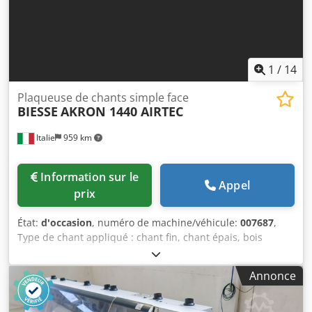
1
/
14
Plaqueuse de chants simple face
BIESSE
AKRON 1440 AIRTEC
Italie
959 km
Information sur le
Appel
prix
État:
d'occasion
, numéro de machine/véhicule:
007687
,
Type de chant appliqué : chant fin, chant épais, bois
massif Système adhésif : EVA, air chaud Fraisage des joints
: oui Unité multifonctionnelle : oui Cedpfx Answuz Npo
Annonce
Ejha Max. vitesse d'avance : 18 m/min Épaisseur maximale
du panneau : 60 mm Unités de travail : 7 nr