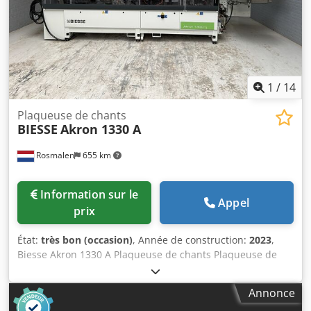
hybride pour colle EVA et PU en granulés Régulation du
flux de colle NC pour la tête d'encollage hybride EVA/PU
Lampe infrarouge adaptative ADIRL700 pour une qualité
élevée, spécialement pour l'encollage PU Pack axes NC ! Kit
nesting (Photo à titre d’illustration !)
1
/
14
Plaqueuse de chants
BIESSE
Akron 1330 A
Rosmalen
655 km
Information sur le
Appel
prix
État:
très bon (occasion)
, Année de construction:
2023
,
Biesse Akron 1330 A Plaqueuse de chants Plaqueuse de
chants unilatérale AKRON 1330-A Unité d’encollage SP03
Unité de coupe en bout IT03 Unité de dressage RF02
Annonce
Chodpfsyyb Icox An Eoa Unité d’arrondissage d’angles