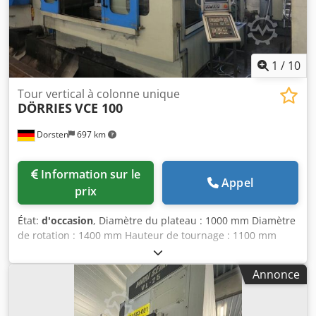
1
/
10
Tour vertical à colonne unique
DÖRRIES
VCE 100
Dorsten
697 km
Information sur le
Appel
prix
État:
d'occasion
, Diamètre du plateau : 1000 mm Diamètre
de rotation : 1400 mm Hauteur de tournage : 1100 mm
Commande Siemens, type 840 D Shop Turn Changeur
d’outils : 12 positions Course X : 2000 mm Course Z : 700
Annonce
mm Djdoyqtnujpfx Akcock Déplacement du support : 1000
mm Avance rapide : 6000 mm/min Vitesse de rotation : 500
tr/min Puissance totale installée : 62 kW K 234/50822 La