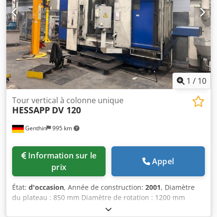
Vitesse de rotation: 500 tr/min - Volant manuel - Puissance
totale requise: 62 kW Une visite est possible à tout moment
sur rendez-vous. #Tags: Doerries | VCE1400 | Dörries VCE
1
/
10
Tour vertical à colonne unique
HESSAPP
DV 120
Genthin
995 km
Information sur le
Appel
prix
État:
d'occasion
, Année de construction:
2001
, Diamètre
du plateau : 850 mm Diamètre de rotation : 1200 mm
Hauteur de tournage : 1000 mm Commande : Siemens