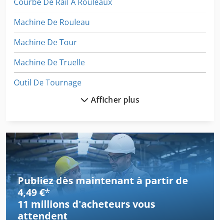
Courbe De Rail À Rouleaux
Machine De Rouleau
Machine De Tour
Machine De Truelle
Outil De Tournage
Afficher plus
Outils De Tournage
Plateau De Carrousel
Rouleaux De Tôle
Tour De La Tourelle
Publiez dès maintenant à partir de
Tour De La Tourelle Verticale
4,49 €
*
11 millions d'acheteurs
vous
Tour De Mecanique
attendent