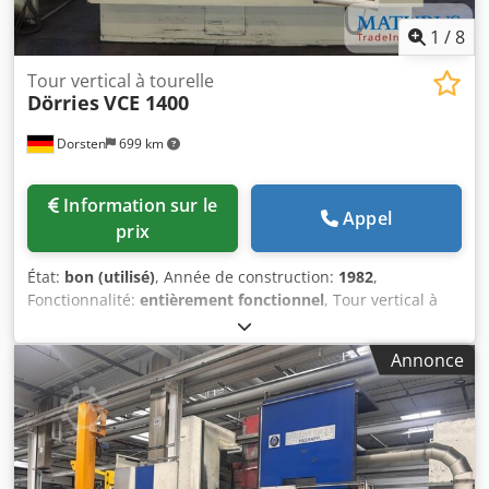
Convoyeur de pièces - Mandrin 3 mors
1
/
8
Tour vertical à tourelle
Dörries
VCE 1400
Dorsten
699 km
Information sur le
Appel
prix
État:
bon (utilisé)
, Année de construction:
1982
,
Fonctionnalité:
entièrement fonctionnel
, Tour vertical à
colonne unique | Dörries VCE 1400 Dcodpsyft Nnefx Akcsk
La machine a été révisée par la société Hering en 2010, a
Annonce
été récemment nettoyée et se trouve en bon état. -
Diamètre du plateau: 1 000 mm - Diamètre de rotation: 1
400 mm - Hauteur de tournage: 1 100 mm - Commande
numérique Siemens type 840 D Shop Turn - Changeur
d’outils - Course X: 2 000 mm - Course Z: 700 mm - Réglage
du support: 1 000 mm - Avance rapide: 6 000 mm/min -