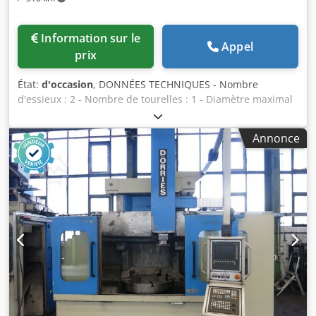
Information sur le
Appel
prix
État:
d'occasion
, DONNÉES TECHNIQUES - Nombre
d'essieux : 2 - Nombre de tourelles : 1 - Diamètre maximal
usinable : 220 [mm] - Hauteur maximale de la pièce : 175
[mm] - Courses X/Z : 660/300 [mm] BROCHE PRINCIPALE -
Annonce
Vitesse de la broche : 4500 [tr/min] - Puissance du moteur
de broche : 27 [kW] - Résolution minimale de l'axe C : 0,001
[degré] TOURELLE - Type d'outil : VDI40 - Nombre de
positions : 12 ALIMENTATION ÉLECTRIQUE - Tension
d'alimentation : 400 [V] - Puissance totale installée : 36
[kW] POIDS ET DIMENSIONS - Encombrement : 3120/2266
[mm] - Hauteur de la machine : 3200 [mm] Dcsdpfx Aksxc
N I Tscok - Poids de la machine : 7000 [kg] HEURES
MACHINE - Heures sous tension : 74809 [h] - Heures
broche : 30521 [h] ÉQUIPEMENT - Commande : Fanuc 32i-A
- Interface : Ethernet / RS232 / USB / PCMCIA - Réservoir de
liquide de refroidissement - Convoyeur à copeaux -