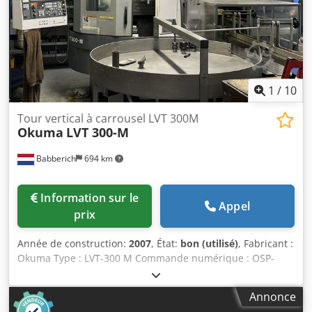
1
/
10
Tour vertical à carrousel LVT 300M
Okuma
LVT 300-M
Babberich
694 km
Information sur le
Appel
prix
Année de construction:
2007
, État:
bon (utilisé)
, Fabricant :
Okuma Type : LVT-300 M Commande numérique : OSP-
P200L Année de fabrication : 2007 Course X : 210 Course Z :
360 Puissance : 22 kW Outils motorisés : 7,5 kW /
Annonce
3000 tr/min Table d’alimentation Table de sortie Mandrins