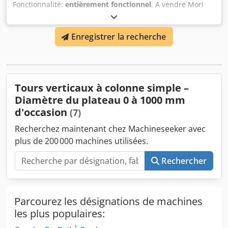
Fonctionnalité:
entièrement fonctionnel
, A vendre Mori
Seiki VL-25A1 d'occasion en excellent état. Année : 2003
Djdpfxeuf Tb Ue Akcsck Mori Siki Mori Siki Mori Siki Mori
Enregistrer la recherche
Siki Mori Siki, 2003. Parité de livraison : EXW
Székesfehérvár. Nous pouvons aider au démontage et à
l'assemblage de la machine sur demande.
Tours verticaux à colonne simple –
Diamètre du plateau 0 à 1000 mm
d'occasion
(7)
Recherchez maintenant chez Machineseeker avec
plus de 200 000 machines utilisées.
Rechercher
Parcourez les désignations de machines
les plus populaires: