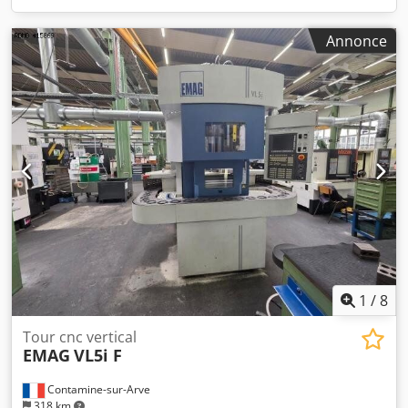
Annonce
1
/
8
Tour cnc vertical
EMAG
VL5i F
Contamine-sur-Arve
318 km