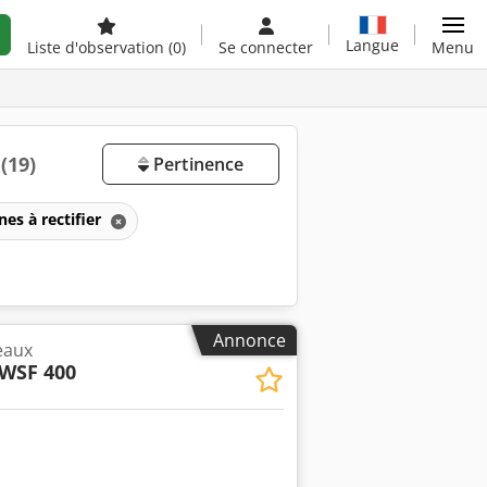
Langue
Liste d'observation
(0)
Se connecter
Menu
e
(19)
Pertinence
es à rectifier
Annonce
eaux
WSF 400