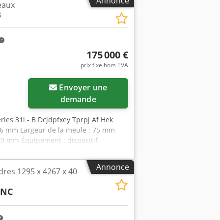
Annonce
eaux
B
175 000 €
prix fixe hors TVA
Envoyer une
demande
es 31i - B Dcjdpfxey Tprpj Af Hek
56 mm Largeur de la meule : 75 mm
50 mm Équipement : dispositif
ltration à bande papier, extraction
port d’équilibrage pour meule.
Annonce
ndres 1295 x 4267 x 40
 est possible d’effectuer des
’est pas nécessaire de fabriquer ou
CNC
semble du procédé. La machine dispose
on automatique du diamètre de la