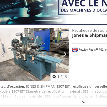
Rectifieuse de roul
Jones & Shipma
Rowley Regis
762 
1
/
19
État:
d'occasion
, JONES & SHIPMAN 1307 EIT, rectifieuse universelle 
Modèle 1307 EIT Diamètre de rectification maximal : 356 mm Longueu
1016 mm Course maximale : 356 mm Vitesses de la broche : 6 vites
la meule : 300 x 25 x 127 mm Vitesses de la meule : 1750/2300 tr/m
Vitesse de la broche de rectification interne : 16 000 tr/min Encom