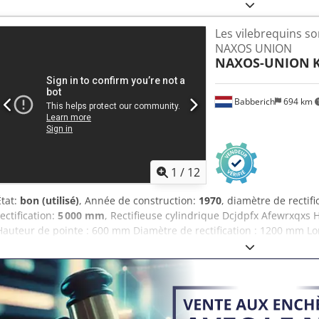
Les vilebrequins so
NAXOS UNION
NAXOS-UNION
K
Babberich
694 km
1
/
12
État:
bon (utilisé)
, Année de construction:
1970
, diamètre de rectifi
rectification:
5 000 mm
, Rectifieuse cylindrique Dcjdpfx Afewrxqxs
Hauteur de pointe : 600 mm Diamètre de rectification : 1200 mm Lo
Dimensions de la meule : 1600 x 100 mm Vitesse de rotation de la m
mm Largeur : 5 500 mm Hauteur : 2200 mm Poids : 60 000 kg