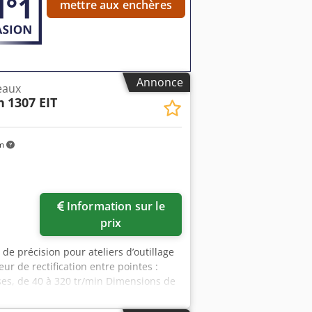
mettre aux enchères
Annonce
eaux
n
1307 EIT
km
Information sur le
prix
de précision pour ateliers d’outillage
r de rectification entre pointes :
ses, de 40 à 320 tr/min Dimensions de
in Moteur de la tête de meule : 3 kW
brement au sol : 3207 x 1359 mm Poids :