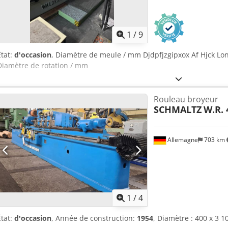
1
/
9
État:
d'occasion
, Diamètre de meule / mm Djdpfjzgipxox Af Hjck L
Diamètre de rotation / mm
Rouleau broyeur
SCHMALTZ
W.R. 
Allemagne
703 km
1
/
4
État:
d'occasion
, Année de construction:
1954
, Diamètre : 400 x 3 