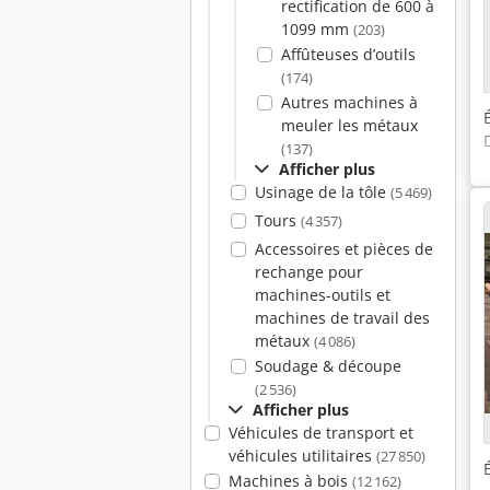
rectification de 600 à
1099 mm
(203)
Affûteuses d’outils
(174)
Autres machines à
meuler les métaux
(137)
Afficher plus
Usinage de la tôle
(5 469)
Tours
(4 357)
Accessoires et pièces de
rechange pour
machines-outils et
machines de travail des
métaux
(4 086)
Soudage & découpe
(2 536)
Afficher plus
Véhicules de transport et
véhicules utilitaires
(27 850)
Machines à bois
(12 162)