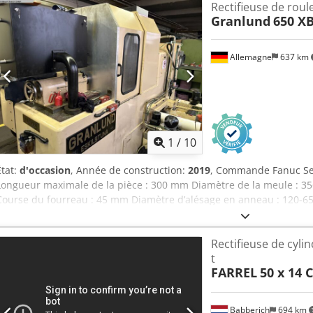
Rectifieuse de roul
Granlund
650 X
Allemagne
637 km
1
/
10
État:
d'occasion
, Année de construction:
2019
, Commande Fanuc Seri
Longueur maximale de la pièce : 300 mm Diamètre de la meule : 3
Course du fourreau : 45 mm Diamètre d’alésage en anneau : 120-6
d’habillage automatique de la meule, 2 poupées mobiles, unité de fi
des brouillards d'huile, armoire électrique avec refroidisseur, sup
Rectifieuse de cyli
Dimensions : 3800 x 2800 x 2200 mm Caractéristiques techniques : Il
t
rectifications profondes sur des bruts tendres. Cela signifie qu’il n
FARREL
50 x 14 
d’acheter des ébauches pré-usinées, car la machine effectue l’en
d’un cycle automatique de dressage de la meule, avec compensati
meule et de la vitesse de coupe.
Babberich
694 km