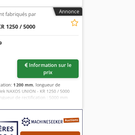
Annonce
nt fabriqués par
R 1250 / 5000
Information sur le
prix
cation:
1 200 mm
, longueur de
 Hek NAXOS UNION - KR 1250 / 5000
ngueur de rectification : 5000 mm
eule : 1620 tr/min Longueur : 17 500