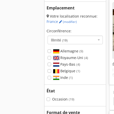
Emplacement
Votre localisation reconnue:
France
(modifier)
Circonférence:
Illimité
(19)
Allemagne
(9)
Royaume-Uni
(4)
Pays-Bas
(4)
Belgique
(1)
Inde
(1)
État
Occasion
(19)
ldrich
Masturn 50 Cnc
Jones
Crankshaft
Format de vente