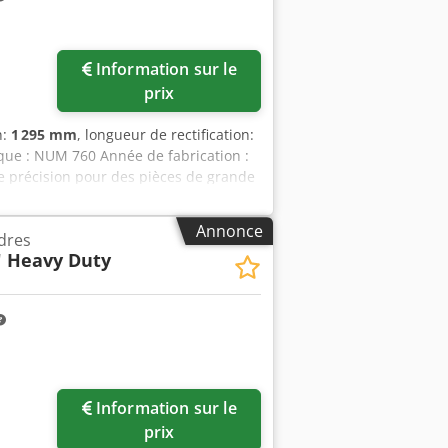
Information sur le
prix
n:
1 295 mm
, longueur de rectification:
que : NUM 760 Année de fabrication :
te précision pour des pièces de grande
isponible ! Cette machine est idéale
aves et convexes, et garantit une
Annonce
ndres
s : Meulage concave possible Meulage
" Heavy Duty
es et brides inclus Spécifications
de meulage 1295 mm Longueur de
rotation de la meule Dcsdpfx Ajv Dia
ions (estimées) Longueur 8500 mm
les informations sur cette page ont
ible, obtenues auprès du fabricant.
tude ne peut être garantie. Par
Information sur le
itions contractuelles. Nous vous
prix