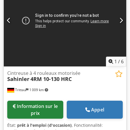
cintrage et de laminage variable Dispositif de sécurité avec
arrêt d'urgence Affichage digital de la position des 4
rouleaux à l'écran
1
/
6
Cintreuse à 4 rouleaux motorisée
Sahinler
4RM 10-130 HRC
Trittau
1 009 km
Information sur le
Appel
prix
État:
prêt à l'emploi (d'occasion)
, Fonctionnalité: