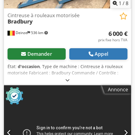
possibles à tout moment pour tout matériel industriel
1
/
8
Lukas van Rossum
Cintreuse à rouleaux motorisée
Bradbury
6 000 €
Deinze
536 km
prix fixe hors TVA
Demander
Appel
État:
d'occasion
, Type de machine : Cintreuse à rouleaux
motorisée Fabricant : Bradbury Commande / Contrôle :
MCE (Industrial Control Panel) Tension d’alimentation : 380
V Nombre de phases : 3 Fréquence : 50 Hz Courant
Annonce
nominal (FLA) : 17,6 A Courant du moteur principal : 15 A
Pouvoir de coupure disjoncteur général : 200 000 A Pouvoir
de coupure interne : 65 000 A Référence du schéma
électrique : ED3033 Numéro de série électrique : B014541
Utilisation de la machine Cintreuse à rouleaux motorisée
utilisée pour former des tôles métalliques en cylindres ou
rayons précis, dans des applications telles que gaines,