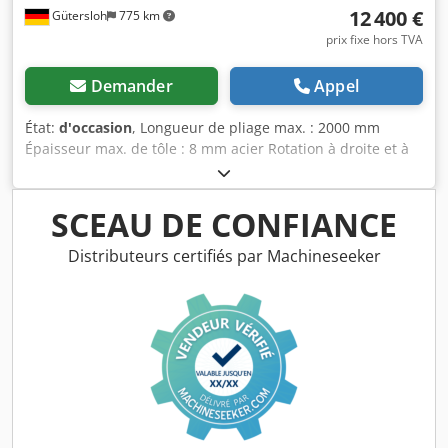
12 400 €
Gütersloh
775 km
prix fixe hors TVA
Demander
Appel
État:
d'occasion
, Longueur de pliage max. : 2000 mm
Épaisseur max. de tôle : 8 mm acier Rotation à droite et à
gauche Dodpfemhm Elsx Anpjkr Réglage motorisé du
rouleau arrière Interrupteur d’arrêt d’urgence de sécurité
Roulage conique possible
SCEAU DE CONFIANCE
Distributeurs certifiés par Machineseeker