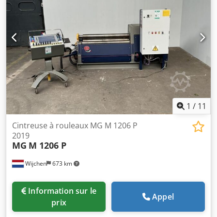
1
/
11
Cintreuse à rouleaux MG M 1206 P
2019
MG
M 1206 P
Wijchen
673 km
Information sur le
Appel
prix