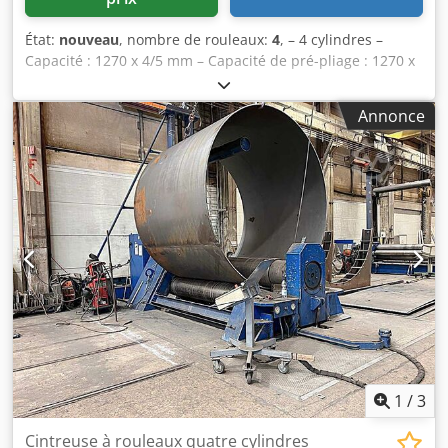
État:
nouveau
, nombre de rouleaux:
4
, – 4 cylindres –
Capacité : 1270 x 4/5 mm – Capacité de pré-pliage : 1270 x
3/4 mm – Cylindres trempés – Cylindres coniques –
Diamètre du cylindre supérieur : 130 mm – Diamètre du
Annonce
cylindre inférieur : 130 mm – Diamètre des cylindres
latéraux : 130 mm – Affichage numérique pour le
mouvement du cylindre gauche – Affichage numérique
pour le mouvement du cylindre inférieur central
Dkjdpjxytlqefx Anpjr – Affichage numérique pour le
mouvement du cylindre droit – Cylindre supérieur pivotant
hydrauliquement – Structure en acier ST-52 – Protection
contre les surcharges – Documentation – 400 V
1
/
3
Cintreuse à rouleaux quatre cylindres