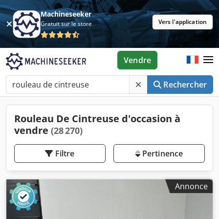
Machineseeker
Vers l'application
Gratuit sur le store
Vendre
Rechercher
Rouleau De Cintreuse d'occasion à
vendre
(28 270)
Filtre
Pertinence
Annonce