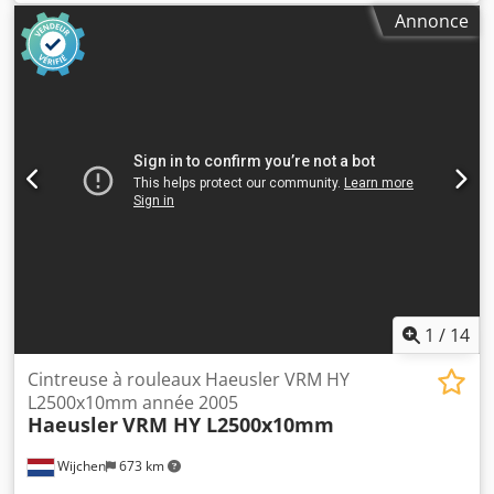
inférieur Dksdpfx Anjzl Dngepsr Fonctionnement à droite
Annonce
et à gauche via un interrupteur au pied Interrupteur de
sécurité à câble de traction Possibilité de réaliser des
courbes coniques Poids : 1 200 kg
1
/
14
Cintreuse à rouleaux Haeusler VRM HY
L2500x10mm année 2005
Haeusler
VRM HY L2500x10mm
Wijchen
673 km