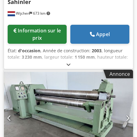
Sahinler
Wijchen
673 km
Information sur le
Appel
prix
État:
d'occasion
, Année de construction:
2003
, longueur
totale:
3 230 mm
, largeur totale:
1 150 mm
, hauteur totale:
1 120 mm
, Couleur : gris Poids à vide : 1 400 kg Prix : sur
demande - Année de fabrication : 2003 - Documentation
Annonce
disponible : oui - Marquage CE présent : oui - Certificat CE
disponible : oui - Numéro de série : 220281 - Commande :
conventionnelle - Entraînement : mécanique - Nombre de
rouleaux [pcs] : 3 - Nombre de rouleaux entraînés [pcs] : 3
- Puissance [kW] : 2,2 - Épaisseur maximale de tôle [mm] :
2 - Épaisseur maximale de pré-cintrage [mm] : 2 - Largeur
de travail maximale [mm] : 2050 - Diamètre du rouleau
supérieur [mm] : 110 - Diamètre des rouleaux inférieurs
[mm] : 110 - Vitesse de cintrage [mm/min] : 3 - Dimensions
de transport : 3230mm x 1150mm x 1120mm (L x l x h) -