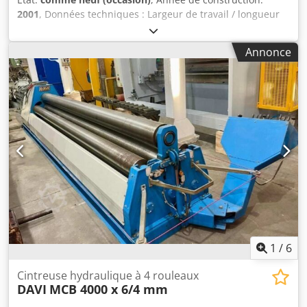
2001
, Données techniques : Largeur de travail / longueur
utile : 2050 mm Capacité de pliage max. acier standard
St40 : 4,0 mm Pré-cintrage max. acier standard St40 : 2,0
Annonce
mm Commande CNC : MG Diamètre du rouleau supérieur :
140 mm Diamètre des rouleaux inférieurs latéraux : 105
mm Diamètre du rouleau inférieur central : 130 mm
Dispositif de cintrage conique Hauteur de travail : 800 mm
Pupitre de commande mobile Paliers rabattables
hydrauliques Marquage CE Puissance moteur : 3 kW
Dimensions (Longueur x Largeur x Hauteur) : env. 3400 x
1200 x 1200 mm Poids propre : env. 2,5 tonnes État : Très
bon état, très peu utilisé Le vendeur décline toute
responsabilité en cas d’erreurs de saisie ou de
transmission de données. L’aspect, la technique et l’usure
de la machine correspondent à son âge ; les machines
d’occasion sont vendues sans aucune garantie. Dedpfxjza
D U Dj Anpekr
1
/
6
Cintreuse hydraulique à 4 rouleaux
DAVI
MCB 4000 x 6/4 mm