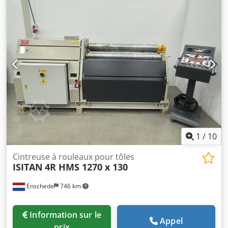
-Réglage du cintrage : électrique -Largeur max. de tôle :
2040 mm -Épaisseur max. de tôle : 4 mm -Diamètre des
rouleaux : 150 mm -Dimensions : 1080/2880/H1370 mm -
Poids : 1770 kg Dedjywzlpspfx Anpekr
1
/
10
Cintreuse à rouleaux pour tôles
ISITAN
4R HMS 1270 x 130
Enschede
746 km
Information sur le
Appel
prix