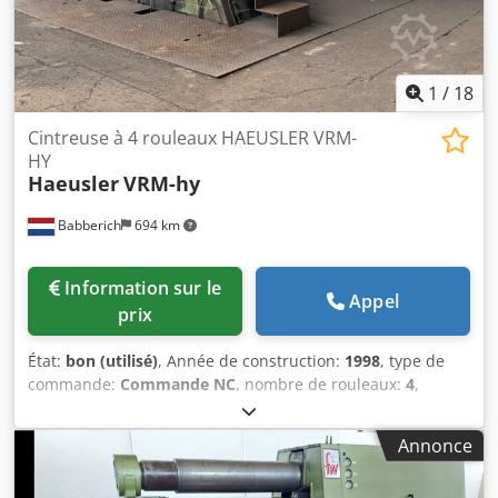
Anszka H Aspokr
1
/
18
Cintreuse à 4 rouleaux HAEUSLER VRM-
HY
Haeusler
VRM-hy
Babberich
694 km
Information sur le
Appel
prix
État:
bon (utilisé)
, Année de construction:
1998
, type de
commande:
Commande NC
, nombre de rouleaux:
4
,
diamètre du rouleau (inférieur):
540 mm
, diamètre du
rouleau (supérieur):
560 mm
, diamètre du rouleau latéral:
Annonce
420 mm
, diamètre du rouleau:
440 mm
, longueur du
rouleau:
3 100 mm
, poids total:
45 000 kg
, longueur totale: