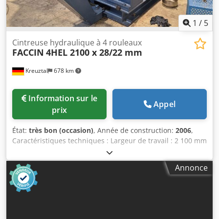
1
/
5
Cintreuse hydraulique à 4 rouleaux
FACCIN
4HEL 2100 x 28/22 mm
Kreuztal
678 km
Information sur le
Appel
prix
État:
très bon (occasion)
, Année de construction:
2006
,
Caractéristiques techniques : Largeur de travail : 2 100 mm
Capacité de pliage : 28,0 mm Fléchissement : 22,0 mm
Commande CNC Diamètre du rouleau supérieur : 350 mm
Annonce
Diamètre du rouleau intermédiaire : 330 mm Diamètre des
rouleaux latéraux : 240 mm Rouleaux trempés Dispositif de
pliage conique par inclinaison des deux rouleaux latéraux
Table de commande mobile avec affichage numérique
Puissance du moteur : 7,5 kW Marquage CE Dsdpfx Ajx Dtt