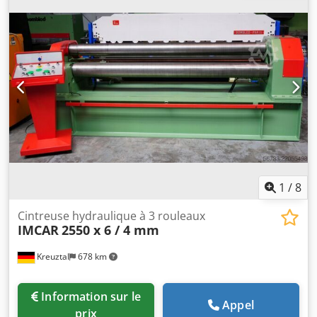
de pliage : 10 / 12,0 mm Diamètre des rouleaux : 310 mm
Palier basculant hydraulique Puissance du moteur : 11 kW
Guide de pliage latéral Dispositif de maintien des tôles
Affichage numérique Dimensions (longueur x largeur x
hauteur) : environ 4200 x 1500 x 1650 mm Poids : environ
10 tonnes État : État général très bon, peu utilisé Le
vendeur ne saurait être tenu responsable des erreurs de
frappe ou de transmission de données. L’état de la
machine, tant sur le plan esthétique que technique et en
termes d’usure, est conforme à son âge ; les machines
d’occasion sont vendues sans aucune garantie.
1
/
8
Cintreuse hydraulique à 3 rouleaux
IMCAR
2550 x 6 / 4 mm
Kreuztal
678 km
Information sur le
Appel
prix