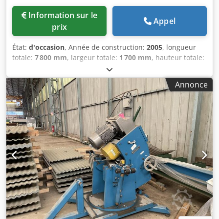
Information sur le
Appel
prix
État:
d'occasion
, Année de construction:
2005
, longueur
totale:
7 800 mm
, largeur totale:
1 700 mm
, hauteur totale:
1 580 mm
, Couleur : Vert Poids à vide : 11 000 kg Prix : Sur
demande - Année de fabrication : 2005 Dsdpezkkrvjfx
Annonce
Anpokr - Documentation disponible : Non - Certificat CE :
Non - Commande : Conventionnelle - Entraînement :
Hydraulique - Nombre de rouleaux [unités] : 4 - Nombre
de rouleaux motorisés [unités] : 2 - Épaisseur maximale de
la tôle [mm] : 12 - Épaisseur maximale de pré-pliage [mm]
: 10 - Largeur de travail maximale [mm] : 2500 - Diamètre
du rouleau supérieur [mm] : 360 - Diamètre des rouleaux
inférieurs [mm] : 300 - Dimensions de transport : 7800 mm
x 1700 mm x 1580 mm (L x l x H) - Poids de transport [kg] :
11 000 kg - Emballages de transport [unités] : 1
Informations financières TVA : Le prix indiqué est hors TVA
TVA/régime de franchise en matière de TVA : TVA
déductible pour les entreprises Livraison et reprise