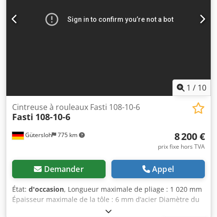
Aonpekr Dimensions (longueur x largeur x hauteur) :
environ 3 600 x 1 500 x 1 500 mm Poids : environ
14,5 tonnes Le vendeur ne saurait être tenu responsable
des erreurs de frappe ou de transmission de données.
L’état de la machine, tant sur le plan esthétique que
technique et en termes d’usure, est conforme à son âge.
Les machines d’occasion sont vendues sans aucune
garantie.
1
/
10
Cintreuse à rouleaux Fasti 108-10-6
Fasti
108-10-6
8 200 €
Gütersloh
775 km
prix fixe hors TVA
Demander
Appel
État:
d'occasion
, Longueur maximale de pliage : 1 020 mm
Épaisseur maximale de la tôle : 6 mm d’acier Diamètre du
cylindre supérieur : 150 mm Avance motorisée du cylindre