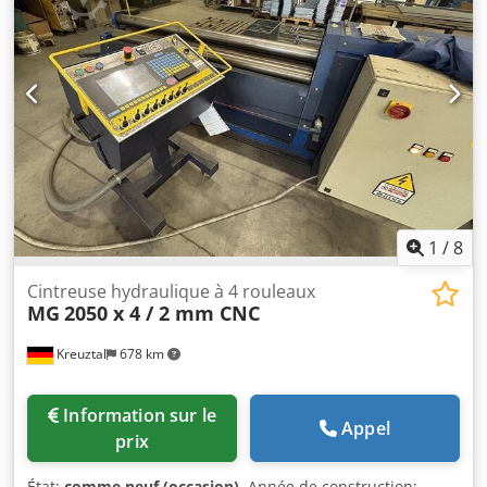
latéraux Pupitre de commande mobile avec affichage
numérique Palier basculant hydraulique Marquage CE
Puissance du moteur : 22 kW Dimensions (longueur x
largeur x hauteur) : environ 9 200 x 2 350 x 1 900 mm Poids
à vide : environ 29 tonnes Équipement supplémentaire :
Deuxième rouleau supérieur, diamètre : 350 mm Guide de
pliage latéral Dksdozfvvvjpfx Anpsr État : Très bon état,
peu utilisé
1
/
8
Cintreuse hydraulique à 4 rouleaux
MG
2050 x 4 / 2 mm CNC
Kreuztal
678 km
Information sur le
Appel
prix
État:
comme neuf (occasion)
, Année de construction: