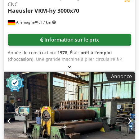
CNC
Haeusler
VRM-hy 3000x70
Allemagne
817 km
Information sur le prix
Année de construction:
1978
, État:
prêt à l'emploi
(d'occasion)
, Une grande machine à plier circulaire à 4
cylindres, à commande numérique (CNC) Haeusler, est
disponible. Nombre de cylindres : 4, largeur des cylindres :
Annonce
3 050 mm, largeur maximale de la tôle à pré-plier :
3 000 mm, épaisseur maximale de la tôle à pré-plier :
60 mm, rayon de courbure maximal avec une largeur de
plaque maximale et un diamètre de pliage de 3 500 mm :
70 mm, diamètre des cylindres supérieur/inférieur/latéral :
620 mm/600 mm/500 mm, charge maximale du cylindre
supérieur : 12 000 kN, vitesse de travail : 4 m/min,
puissance connectée : 132 kW, poids : environ 85 tonnes.
Comprend un dispositif de pliage conique. Documentation
disponible. Une visite sur place est possible. Dedpfx