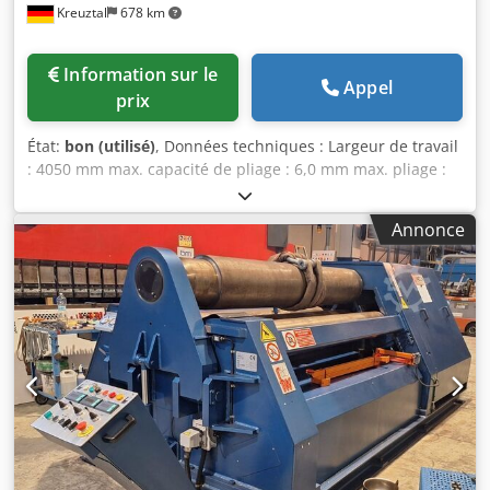
Kreuztal
678 km
Information sur le
Appel
prix
État:
bon (utilisé)
, Données techniques : Largeur de travail
: 4050 mm max. capacité de pliage : 6,0 mm max. pliage :
4,0 mm Diamètre du rouleau supérieur : 210 mm Diamètre
des rouleaux latéraux inférieurs : 210 mm Diamètre du
Annonce
rouleau inférieur central : 210 mm dispositif de pliage
conique par inclinaison des deux rouleaux latéraux
roulements hydrauliques pliables Dkedpfx Answkaalepor
panneau de commande pivotant avec affichage numérique
Dimensions (longueur x largeur x hauteur) : environ 6900 x
2300 x 1800 mm Poids mort : environ 14 tonnes Le vendeur
n'est pas responsable des erreurs typographiques ou de
transmission de données. L'apparence, la technologie et
l'usure de la machine sont en adéquation avec son âge ;
Les machines d'occasion sont vendues sans aucune
garantie.