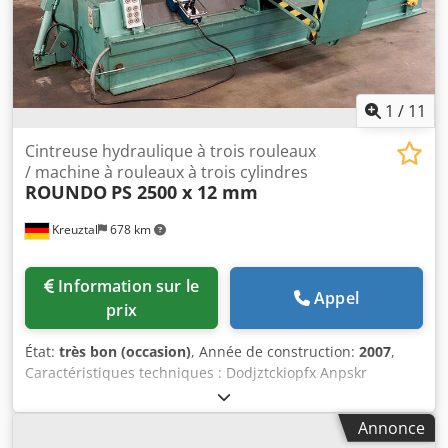
1
/
11
Cintreuse hydraulique à trois rouleaux
/ machine à rouleaux à trois cylindres
ROUNDO
PS 2500 x 12 mm
Kreuztal
678 km
Information sur le
Appel
prix
État:
très bon (occasion)
, Année de construction:
2007
,
Caractéristiques techniques : Dodjztckiopfx Anpskr
Longueur de travail : 2550 mm Puissance de pliage
maximale pour le plus petit diamètre : 12,0 mm Puissance
Annonce
de pliage à partir d’un diamètre de 900 mm : 18 mm Angle