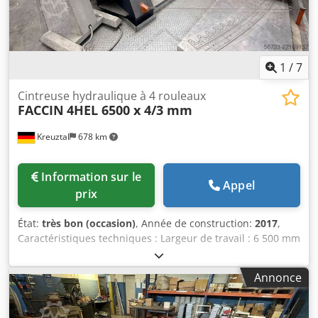
1
/
7
Cintreuse hydraulique à 4 rouleaux
FACCIN
4HEL 6500 x 4/3 mm
Kreuztal
678 km
Information sur le
Appel
prix
État:
très bon (occasion)
, Année de construction:
2017
,
Caractéristiques techniques : Largeur de travail : 6 500 mm
Capacité de pliage maximale : 4,0 mm Pliage maximal :
3,0 mm Commande CNC Diamètre du rouleau supérieur :
Annonce
420 mm Diamètre des rouleaux latéraux : 300 mm
Diamètre du rouleau inférieur central : 400 mm Dispositif
de pliage conique par inclinaison des deux rouleaux