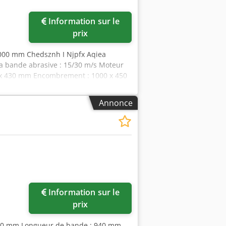
Information sur le
prix
2000 mm Chedsznh I Njpfx Aqiea
a bande abrasive : 15/30 m/s Moteur
75 x 430 mm Encombrement : 1000 x 450
Annonce
Information sur le
prix
0,0 mm Longueur de bande : 940 mm