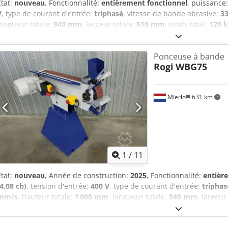
État:
nouveau
, Fonctionnalité:
entièrement fonctionnel
, puissance
V
, type de courant d'entrée:
triphasé
, vitesse de bande abrasive:
3
longueur totale:
940 mm
, largeur totale:
510 mm
, poids total:
120 
de la garantie:
12 mois
, WBG150 – Ponceuse à bande ROGI 400V – T
Bande abrasive : 150 x 2000 mm Vitesse de la bande : 33 m/s Moteur
Ponceuse à bande
Châssis robuste * Bande abrasive
Rogi
WBG75
Mierlo
631 km
1
/
11
État:
nouveau
, Année de construction:
2025
, Fonctionnalité:
entièr
(4,08 ch)
, tension d'entrée:
400 V
, type de courant d'entrée:
triphas
mm/s
, hauteur totale:
1 000 mm
, longueur totale:
940 mm
, largeur
largeur de meulage:
75 mm
, durée de la garantie:
12 mois
, WBG75 
phases Bande abrasive : 75 x 2000 mm Vitesse de la bande : 33 m/s