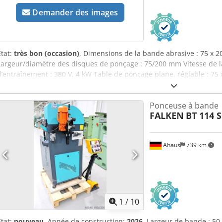
Demander des images
État:
très bon (occasion)
, Dimensions de la bande abrasive : 75 x 
Largeur/diamètre des disques de ponçage : 75/200 mm Vitesse de l
d’entraînement : 380 V, 4 kW Table de ponçage plane, réglable : 
x 1100 mm Poids : 95 kg
Ponceuse à bande
FALKEN
BT 114 S
Ahaus
739 km
1
/
10
État:
nouveau
, Année de construction:
2026
, Largeur de bande : 5