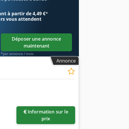
t à partir de 4,49 €
*
urs
vous attendent
Déposer une annonce
maintenant
*par annonce / mois
Annonce
Information sur le
prix