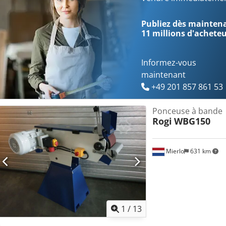
Publiez dès maintenan
11 millions d'achete
Informez-vous
maintenant
+49 201 857 861 53
Ponceuse à bande
Rogi
WBG150
Mierlo
631 km
1
/
13