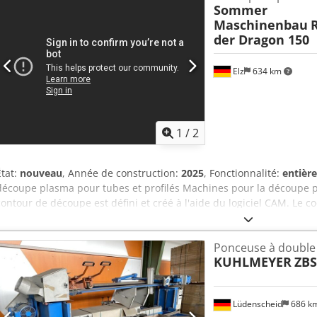
Sommer
simple du trajet de la bande à l’aide d’une vis de réglage. Moteur av
Maschinenbau
Dimensions et poids Chjdpfshk Df Djx Aqioa Longueur env. 527 m
der Dragon 150
Hauteur env. 1025 mm Poids env. 114 kg Aspiration Diamètre nomina
mm Données électriques Tension d’alimentation 400 V Fréquence d
Niveau de pression sonore d’émission au poste de travail Lp (à vide
Elz
634 km
ponçage Largeur de ponçage max. 150 mm Longueur de la bande d
bande de ponçage 150 mm Vitesse(s) de rotation de la bande 30 m/
mm
1
/
2
État:
nouveau
, Année de construction:
2025
, Fonctionnalité:
entièr
découpe plasma pour tubes et profilés Machines pour la découpe pl
contour de découpe est défini et créé à l'aide du logiciel CAM. Le 
la machine via USB ou réseau. Le programme peut être facilement ap
Après avoir placé manuellement la pièce à usiner, le processus de
Ponceuse à double
Longueur du tube : max. 6 000 mm - pour tubes ronds d'un diamèt
KUHLMEYER
ZBS
tubes à 4 faces d'une dimension maximale de 101,6 x 101,6 mm (4" x
Csdpog Dvdcjfx Aqioha - mandrin à 4 mors - chargement latéral pos
immatérielle - processus de découpe entièrement automatique - c
Lüdenscheid
686 k
tactile de 12 pouces - importation de données via USB et LAN - Co