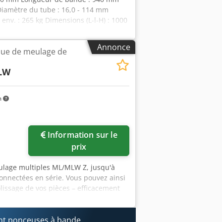
 Diamètre du tube : 16,0 - 114 mm
env. : 265 kg Dimensions (L-l-H) : 1000
otrice / stationnaire - Avance
des abrasives de rechange - Réglage
Annonce
ue de meulage de
olissage des tubes cintrés jusqu'à 180°
quage CE / déclaration de conformité
LW
m
Information sur le
prix
eulage multiples ML/MLW Z, jusqu'à
onnectées en série. Vous pouvez ainsi
lissage de vos pièces – efficacement
350 mm Meulage à sec ou humide
t ponceuses à bande