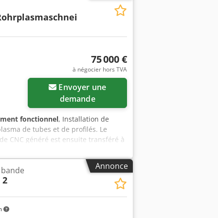
ec frein et interrupteur de sécurité.
Rohrplasmaschnei
m Largeur/Profondeur env. 995 mm
l du raccord d’aspiration extérieur 60
u réseau 50 Hz Émissions sonores
, sans aspiration) 80 dB(A) Groupe de
75 000 €
e ponçage 2000 mm Largeur de la
s Diamètre du rouleau de contact 200
à négocier hors TVA
Envoyer une
demande
ement fonctionnel
, Installation de
asma de tubes et de profilés. Le
code CNC généré est ensuite transféré à
pelé via l'écran tactile de 12 pouces.
 découpe automatique est démarré. -
Annonce
 bande
re extérieur maximal de 150 mm - pour
 2
 4") - poids maximal du tube : 150 kg
sible, protégé par une barrière
ommande par PC industriel avec écran
m
nsommation électrique de la machine :