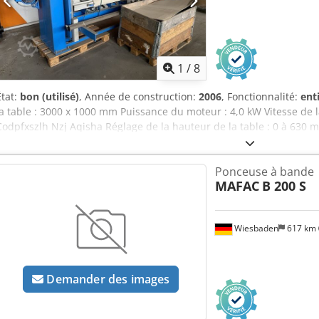
400 V, 3 phases, 2 kW - Dimensions : 690 x 100 x 180 cm - Poids : 
Les images montrent une machine plus ancienne et plus grande.
1
/
8
État:
bon (utilisé)
, Année de construction:
2006
, Fonctionnalité:
ent
la table : 3000 x 1000 mm Puissance du moteur : 4,0 kW Vitesse de l
Codpfxszlh Nzj Aqisha Réglage de la hauteur de la table : 0 à 630
9000 mm Encombrement : 4750 x 2300 mm Hauteur de la machine : e
bars Caractéristiques : - Deux bandes abrasives pour le pré-ponçage
Ponceuse à bande
triangulaire des bandes pour une visibilité et une liberté de mou
MAFAC
B 200 S
pneumatique des bandes abrasives avec guides à billes - Vitesse de
bandes abrasives jusqu’à 90° - Centrage automatique de la bande 
s’ouvrant pneumatiquement - Déplacement manuel de la pièce dans
Wiesbaden
617 km
frein ou d’un dispositif de blocage - Système de fixation par vide po
Demander des images