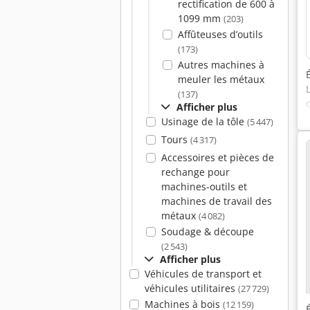
rectification de 600 à
1099 mm
(203)
Affûteuses d’outils
(173)
Autres machines à
meuler les métaux
(137)
Afficher plus
Usinage de la tôle
(5 447)
Tours
(4 317)
Accessoires et pièces de
rechange pour
machines-outils et
machines de travail des
métaux
(4 082)
Soudage & découpe
(2 543)
Afficher plus
Véhicules de transport et
véhicules utilitaires
(27 729)
Machines à bois
(12 159)