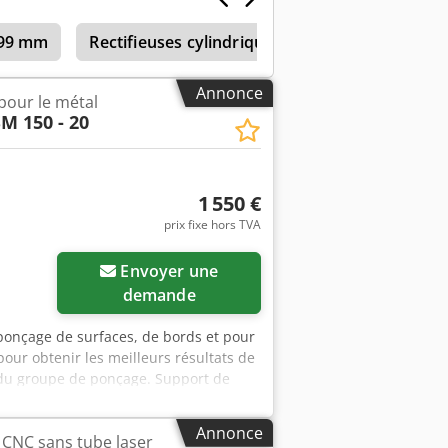
699 mm
Rectifieuses cylindriques avec longueur de re
Annonce
our le métal
M 150 - 20
1 550 €
prix fixe hors TVA
Envoyer une
demande
ponçage de surfaces, de bords et pour
our obtenir les meilleurs résultats de
e du groupe de ponçage. Support de
ttant le ponçage même de pièces
ur la bobine arrière. Protection
Annonce
CNC sans tube laser
 système de fixation rapide. Réglage