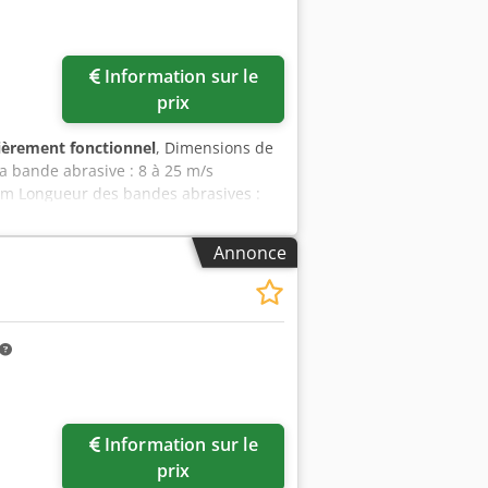
environ 800 kg Fabriqué en Allemagne
Information sur le
prix
ièrement fonctionnel
, Dimensions de
a bande abrasive : 8 à 25 m/s
 mm Longueur des bandes abrasives :
nviron 2500 mm Pression d’air : 6
 et le ponçage de finition - Guidage
Annonce
vement optimales - Tendeur
 la bande réglable - Inclinaison des
abrasive - Canaux pour les bandes
 3 axes - Chaque axe équipé d’un
ur les pièces
Information sur le
prix