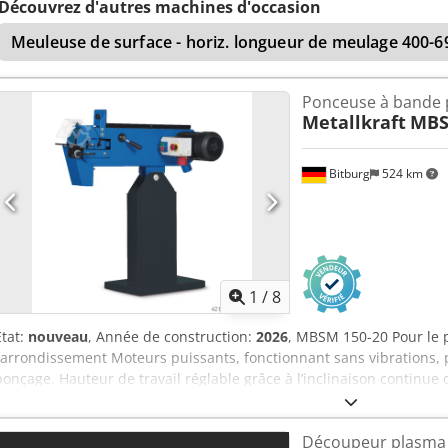
Poids : 110 kg INCLUS : * Châssis robuste * Bande abrasive
Découvrez d'autres machines d'occasion
Meuleuse de surface - horiz. longueur de meulage 400-
Ponceuse à bande p
Metallkraft
MBS
Bitburg
524 km
1
/
8
État:
nouveau
, Année de construction:
2026
, MBSM 150-20 Pour le 
l’arrondissement Moteurs puissants, fonctionnant sans vibrations, p
ponçage. Hauteur de travail réglable grâce à l’inclinaison continu
pièce réglable en inclinaison. Surface de ponçage continue perme
longues. Un raccord d’aspiration situé sur le carter à étincelles et s
Découpeur plasma 
rabattable. Changement de bande de ponçage ultra-rapide grâce au