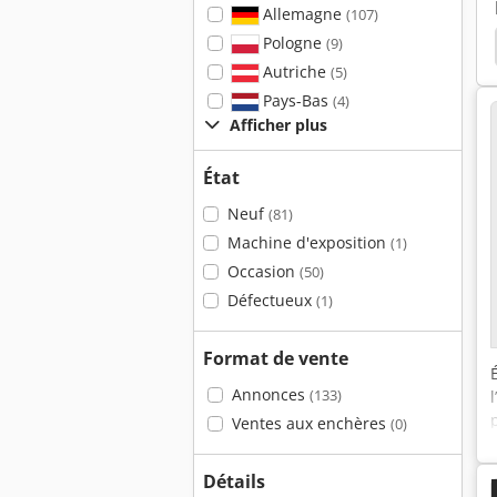
Allemagne
(107)
Pologne
(9)
ve
Ponceuse Circulaire
Scantool
Ceinture
Autriche
(5)
Pays-Bas
(4)
Afficher plus
État
Neuf
(81)
Machine d'exposition
(1)
Occasion
(50)
Défectueux
(1)
Format de vente
Annonces
(133)
Ventes aux enchères
(0)
Détails