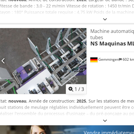
Vitesse de bande : 3,0 - 22 m/min Vitesse de rotation : 1450 tr/min
Rayon : 180° Puissance totale requise : 4,75 kW Poids de la machine 
x 750 x 1300 mm Équipement : - Ponceuse de tubes à bande électrom
automatique du matériau avec moteur d'entraînement séparé - Ban
Machine automatiq
de la vitesse en continu - Réglage manuel de la tension du tube - P
tubes
Csdoxaaxqopfx Aqieha - Travail manuel sans avance possible - Mar
NS Maquinas
M
Gemmingen
602 k
1
/
3
État:
nouveau
, Année de construction:
2025
, Sur les stations de m
huit stations de meulage réglables individuellement peuvent être c
réaliser l'ensemble du processus d'usinage – du pré-ponçage au po
en une seule opération. Chodpfsww Ugyex Aqisa Diamètre de 4 à 
Vendre immédiatemen