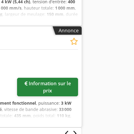
:
4 kW (5,44 ch)
, tension d'entrée:
400
3 000 mm/s
, hauteur totale:
1 000 mm
,
kg
, largeur de meulage:
150 mm
, durée
riphasée Csdpfega T Ihex Aqijha
 : 4 kW Poids : 120 kg INCLUS : *
Annonce
Information sur le
prix
ement fonctionnel
, puissance:
3 kW
é
, vitesse de bande abrasive:
33 000
 totale:
435 mm
, poids total:
110 kg
,
- Ponceuse à bande ROGI 400V - 3
 Moteur : 3 kW Chodpfjga T Ayox Aqija