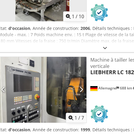
1
/
10
État:
d'occasion
, Année de construction:
2006
, Détails techniques 
Module - max. : 7 Poids machine env. : 15 t Plage de vitesse de la ta
180 mm Vitesses de la fraise : 750 tr/min Diamètre max. de la frais
230 mm Liebherr LC300 avec automatisation du chargement Dcedpf
contre-pointe incluse A fonctionné avec émulsion
Machine à tailler l
verticale
LIEBHERR
LC 182
Allemagne
688 km
1
/
7
État:
d'occasion
, Année de construction:
1999
, Détails techniques 