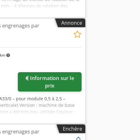
min. : 4 Vitesses de rotation des
max. de la fraise : 230 mm Machine à
.08.2024 *
Annonce
es engrenages par
 km
Information sur le
prix
 A33/0 – pour module 0,5 à 2,5 –
 (verticale) Version : machine de base
hine a été très peu utilisée Couleur :
l de la pièce : env. 80 mm Longueur
5 Idéale pour les petits engrenages
Enchère
es engrenages par
ent électrique : 3 x 380 V AC, 50 Hz
nv. 1.450 x 1.380 x 2.080 mm Poids :