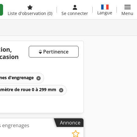
Langue
Liste d'observation
(0)
Se connecter
Menu
ion,
Pertinence
ccasion
nes d’engrenage
diamètre de roue 0 à 299 mm
Annonce
es engrenages