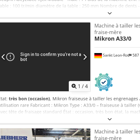
table : 100 tr/min diamètre de la table : 250 mm Nombre de dents - 
fraises : 1500 tr/min diamètre maximal de la fraise : 160 longueur 
tailler par développante bien entretenue Disponible à partir du 01
Machine à tailler l
fraise-mère
Mikron
A33/0
Sankt Leon-Rot
587
1
/
4
État:
très bon (occasion)
, Mikron fraiseuse à tailler les engrenages
utilisation rare Fabricant : Mikron Type : A33/0 – fraiseuse à tailler
avec tête de fraisage standard État : occasion, très bon état, la mac
vert Djdpfxjx A D Izs Ab Reck Données techniques Diamètre maxima
de fraisage maximale : env. 150 mm Plage de module : env. 0,5 – 2,
Machine à tailler l
dans la plage de module 0,5 – 1,0 Moteur principal : 3 kW Raccordem
fraise-mère
Consommation totale : env. 9,5 kVA Dimensions & poids L x l x H : e