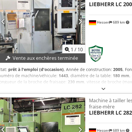
LIEBHERR
LC 200
env. 2.200 kg Particularités Très adaptée à la production de petits
rarement utilisée en production, donc peu d'usure Disponibilité / se
fonctionnement sur demande Offre comprenant prix, conditions de 
Hessen
689 km
réserve de vente préalable et d’erreurs.
1
/
10
Vente aux enchères terminée
État:
prêt à l'emploi (d'occasion)
, Année de construction:
2005
, Fo
numéro de machine/véhicule:
1443
, diamètre de la table:
180 mm
,
longueur de la broche de fraisage:
230 mm
, vitesse de broche (max
axe A (min.):
-45 °
, angle de pivotement A (max.):
45 °
, DÉTAILS TECH
200 mm Diamètre de la table : 180 mm Max. vitesse de la table : 10
Machine à tailler l
de machine max. course axiale : 600 mm Dispositif pivotant pour tê
fraise-mère
la tête de fraisage : ± 45 degrés Djdpfow T Ry Tex Ab Reck tête de 
LIEBHERR
LC 282
kW max. module : 7 mm Max. vitesse de coupe : 750 tr/min max. dia
longueur de coupe : 230 mm max. course tangentielle : 200 mm Max
Objet Max. course du contre-support : 540 mm Max. avance rapide 
Hessen
689 km
mm/min Max. force du bras de contre-attaque : 13 kN DÉTAILS DE L