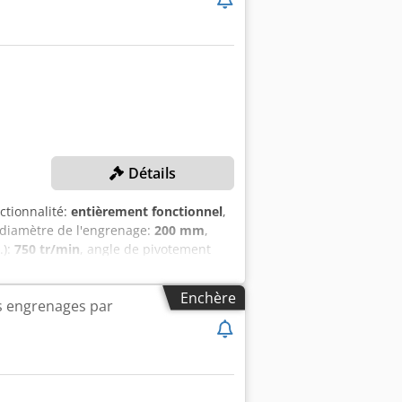
 engrenages (module 0,5 – 1,0) Machine
rvice Photos détaillées et vidéo en
livraison et délai sur demande Sous
Détails
nctionnalité:
entièrement fonctionnel
,
 diamètre de l'engrenage:
200 mm
,
.):
750 tr/min
, angle de pivotement
NIQUES Max. diamètre de la pièce :
0 tr/min Entraxe : 15 - 400 mm Support
Enchère
es engrenages par
te de fraisage Angle de pivotement de
fraisage Puissance d'entraînement : 27
mètre de la fraise : 160 mm max.
. vitesse tangentielle : 3 000 mm/min
du contre-porte-pièce : 15 000
A MACHINE Poids total environ : 15 000