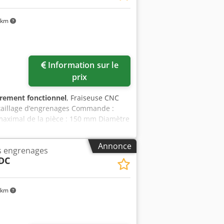
 km
Information sur le
prix
èrement fonctionnel
, Fraiseuse CNC
 taillage d’engrenages Commande :
maximal de la pièce : 150 mm Diamètre
ance entre les axes / course maximale :
de la tête de fraisage : +/- 45° Course
Annonce
es engrenages
nce rapide : 17 000 mm/min Puissance
 DC
itesse maximale de la broche de
raise hélicoïdale : 80 mm Longueur
s : 5,5 x 3,7 x 3,1 m Poids
 km
 des brouillards d’huile / aspiration
t et réglage vertical Chargeur rotatif à
ur pour l’alimentation automatique 5
 Ø 22 mm 2 x Ø 27 mm 1 x Ø 32 mm 1 x Ø