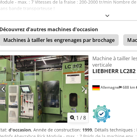
Module - max. : 7 Vitesses de la fraise : 200-2000 tr/min Nombre de
sans bande transporteuse !
Découvrez d'autres machines d'occasion
Machines à tailler les engrenages par brochage
Mach
Machine à tailler l
verticale
LIEBHERR
LC282
Allemagne
688 km
1
/
8
État:
d'occasion
, Année de construction:
1999
, Détails techniques 
Dedpfx Abeyzxbce Rjck Module - max. : 7 Poids de la machine env. : 