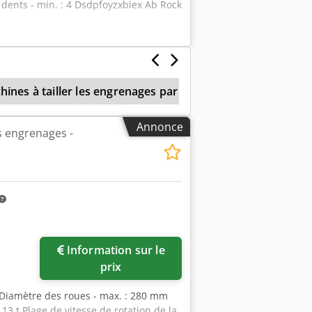
 dents - min. : 4 Dsdpfoyzxbiex Ab Rock
ines à tailler les engrenages par fraise-mère horizontale
Annonce
es engrenages -
Information sur le
prix
: Diamètre des roues - max. : 280 mm
13 t Plage de vitesse de rotation de la