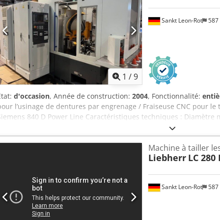
Sankt Leon-Rot
587
1
/
9
État:
d'occasion
, Année de construction:
2004
, Fonctionnalité:
enti
pour l’usinage de dentures par engrenage / Fraiseuse CNC pour le
Siemens 840 D Power Line Caractéristiques techniques : Diamètre 
de la table : 145 mm Vitesse maximale de la table : 800 tr/min Dist
10 – 200 mm Course maximale en axe Z : 250 mm Angle d’inclinaison 
Machine à tailler l
maximale du chariot porte-pièce : 300 mm Vitesse maximale d’ava
Liebherr
LC 280
du moteur de la tête de fraisage : 19 kW Module maximal : 3 mm V
fraisage / vitesse de l’outil : 4 500 tr/min Diamètre maximal de la f
maximale de la fraise hélicoïdale : 200 mm Dimensions approximative
Sankt Leon-Rot
587
approximatif : 9 500 kg Équipement : Convoyeur à copeaux Aspiration
de l’huile Refroidisseur d’huile Lunette avec dispositif d’abaissemen
deux griffes de serrage Dcodpfx Aszkwvneb Rjk Système de convoye
douilles de fraisage / porte-outils pour fraises hélicoïdales : 1 x