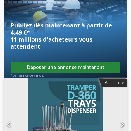
réglables, mâchoire de scellage recouverte de téflon,
ouverture 350 mm x 200 mm, triphasé. Crsdpfjdbqxzex
Aknjf
Publiez dès maintenant à partir de
4,49 €
*
11 millions d'acheteurs
vous
attendent
Déposer une annonce maintenant
*par annonce / mois
Annonce