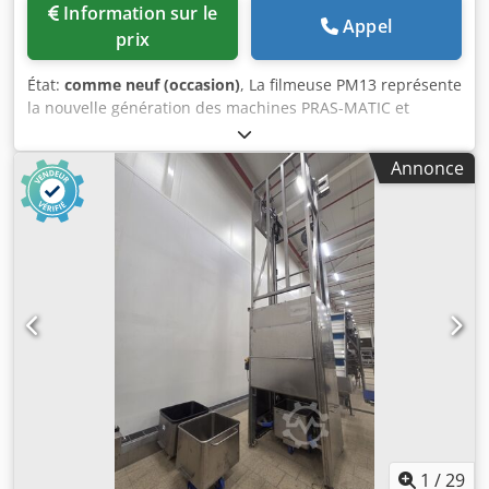
Information sur le
Appel
prix
État:
comme neuf (occasion)
, La filmeuse PM13 représente
la nouvelle génération des machines PRAS-MATIC et
intègre toutes les caractéristiques techniques requises
pour l'emballage à grande vitesse sous film rétractable. La
Annonce
PM13, sans barre de soudure, utilise une seule bobine
inférieure dont, par un mouvement continu et grâce à un
couteau rotatif, la feuille de film polyéthylène est
découpée aux dimensions souhaitées et enveloppée
autour des produits à emballer à l'aide de quatre barres
rotatives. Ce principe de fonctionnement permet
d’atteindre des cadences très élevées, car il élimine les
contraintes liées aux barres de soudure traditionnelles.
Les mécanismes de déroulement, d’alimentation et de
découpe de la bobine sont contrôlés
électroniquement.\nLa PM13 est conçue pour le
suremballage haute cadence des boîtes, bouteilles en PVC
et PET (fond plat ou à pétales), bocaux, bouteilles en verre,
flacons de détergents et bouteilles
1
/
29