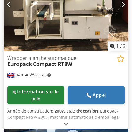
Holland
1
/
3
Wrapper manche automatique
Europack
Compact RT8W
Dn10 4Es
830 km
Information sur le
Appel
prix
Année de construction:
2007
, État:
d'occasion
, Europack
Compact RTSW 2007, machine automatique d’emballage
par thermoscellage, convoyeur à bande motorisé, vitesse
de bande réglable, tunnel et température de scellage