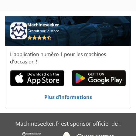
Plateau De Carrousel
Plateaux De Baguette
Machineseeker
Plateaux De Cuisson
Gratuit sur le store
Plateforme De Travail
L'application numéro 1 pour les machines
Véhicule De Travail
d'occasion !
Échelle Plate-Forme
Plus d’informations
Machineseeker.fr est sponsor officiel de :