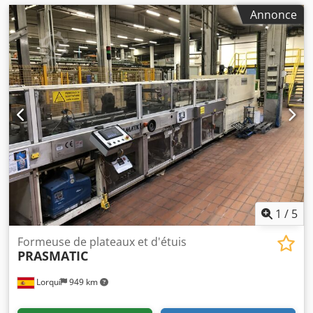
Annonce
1
/
5
Formeuse de plateaux et d'étuis
PRASMATIC
Lorquí
949 km