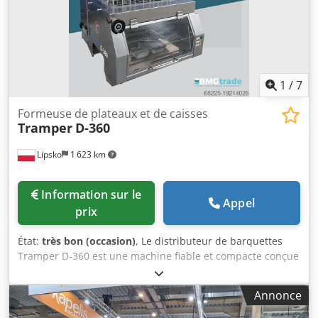
1
/
7
Formeuse de plateaux et de caisses
Tramper
D-360
Lipsko
1 623 km
Information sur le
Appel
prix
État:
très bon (occasion)
, Le distributeur de barquettes
Tramper D-360 est une machine fiable et compacte conçue
pour automatiser le processus de conditionnement dans
l'industrie agroalimentaire. Il alimente la ligne de
Annonce
conditionnement en barquettes rapidement et avec
précision, augmentant ainsi l'efficacité et réduisant le