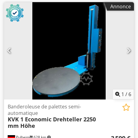
Annonce
1
/
6
Banderoleuse de palettes semi-
automatique
KVK 1 Economic Drehteller 2250
mm Höhe
Pulheim
628 km