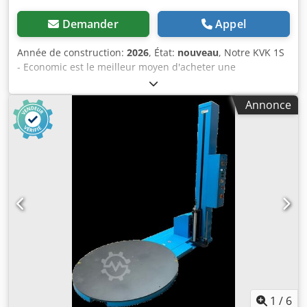
Demander
Appel
Année de construction:
2026
, État:
nouveau
, Notre KVK 1S
- Economic est le meilleur moyen d'acheter une
banderoleuse semi-automatique. Seules la mise en place
et la séparation du film doivent encore être effectuées
Annonce
manuellement sur cette banderoleuse. Le modèle est
stable avec un poids de 600 kg et conçu pour des charges
allant jusqu'à 1500 kg. La KVK 1S Economic dispose d'un
plateau tournant de 1500 mm et peut banderoler des
palettes jusqu'à 2250 mm de hauteur. Avec des vitesses
réglables du plateau tournant et du chariot de film, ainsi
que le frein mécanique vous pouvez adapter le
banderolage automatique à votre produit. La
reconnaissance automatique de vos palettes va de soi, tout
comme les banderolages de tête et de pied réglables. Vous
disposez de programmes pour le banderolage
"uniquement en haut", "en haut et en bas" (banderolage
croisé) et "étanche à la pluie". Si nécessaire, l'enrouleuse
peut également être commandée manuellement. Si
1
/
6