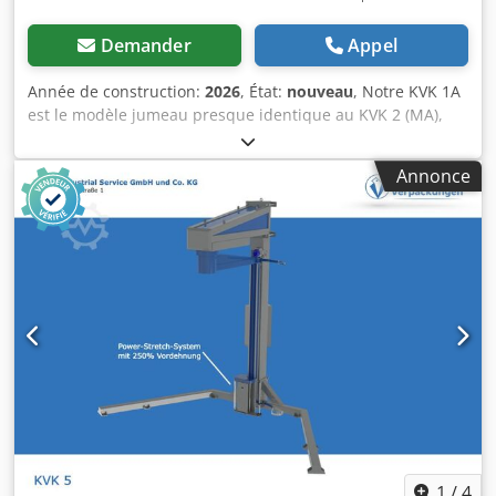
Demander
Appel
Année de construction:
2026
, État:
nouveau
, Notre KVK 1A
est le modèle jumeau presque identique au KVK 2 (MA),
c'est-à-dire une banderoleuse sous film étirable semi-
automatique avec plateau tournant, qui, par rapport au
Annonce
KVK 2 MA, est équipée d'une découpe permettant le
passage d'un transpalette manuel au niveau du sol. Seules
la mise en place et la séparation du film doivent encore
être effectuées manuellement sur cette banderoleuse.
Avec un poids de 700 kg, ce modèle est également conçu
pour une utilisation professionnelle et peut supporter une
charge maximale de 1500 kg. La 1A dispose d'un plateau
tournant de 1500 mm et peut banderoler en série des
palettes jusqu'à 2400 mm de hauteur. Grâce aux vitesses
réglables du plateau tournant et du chariot de film, ainsi
qu'au frein électromagnétique réglable très finement par
potentiomètre, vous pouvez adapter parfaitement le
banderolage automatisé à votre produit. La
reconnaissance automatique de vos palettes (via une
1
/
4