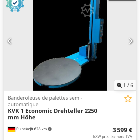
chariot élévateur grâce aux découpes prévues à cet effet.
Une rampe d'accès et une cellule photoélectrique pour la
détection des emballages sombres ou des films noirs sont
disponibles en option. La KVK 1S Economic est notre
recommandation si vous souhaitez passer d'un
banderolage manuel à un banderolage automatique de
vos palettes avec un investissement aussi faible que
possible. Cette machine est idéale pour les expéditeurs
dont le volume de palettes est inférieur ou égal à 10
palettes par jour ouvrable. Dksdpfx Ajzr H Dkea Rsr Pour
plus d'informations, nous avons joint à cette annonce la
fiche technique en format PDF !
1
/
6
Banderoleuse de palettes semi-
automatique
KVK 1 Economic Drehteller 2250
mm Höhe
3 599 €
Pulheim
628 km
EXW prix fixe hors TVA