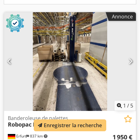
sommes le partenaire du secteur pour tout ce qui
concerne le banderolage et le collage. Nous vous
Annonce
conseillons avec plaisir pour vous aider à trouver, dans
notre gamme, la banderoleuse la mieux adaptée à vos
besoins !
1
/
5
Banderoleuse de palettes
Robopac
Ecoplat Plus Base
Enregistrer la recherche
1 950 €
Erfurt
837 km