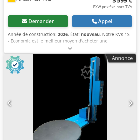
3 599 €
EXW prix fixe hors TVA
Demander
Appel
Année de construction:
2026
, État:
nouveau
, Notre KVK 1S
- Economic est le meilleur moyen d'acheter une
banderoleuse semi-automatique. Dsdpfxszr H D Re Aa Rskr
Seules la mise en place et la séparation du film doivent
Annonce
encore être effectuées manuellement sur cette
banderoleuse. Le modèle est stable avec un poids de 600
kg et conçu pour des charges allant jusqu'à 1500 kg. La
KVK 1S Economic dispose d'un plateau tournant de 1500
mm et peut banderoler des palettes jusqu'à 2250 mm de
hauteur. Avec des vitesses réglables du plateau tournant
et du chariot de film, ainsi que le frein mécanique vous
pouvez adapter le banderolage automatique à votre
produit. La reconnaissance automatique de vos palettes va
de soi, tout comme les banderolages de tête et de pied
réglables. Vous disposez de programmes pour le
banderolage "uniquement en haut", "en haut et en bas"
(banderolage croisé) et "étanche à la pluie". Si nécessaire,