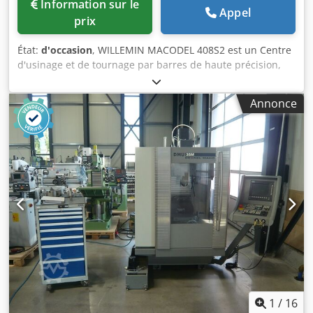
Information sur le
Appel
prix
État:
d'occasion
, WILLEMIN MACODEL 408S2 est un Centre
d'usinage et de tournage par barres de haute précision,
offrant grande exactitude et fiabilité. Courses X 250 mm, Y
200 mm, Z 310 mm; axe B -100°/+30°; résolution 0.0001;
Annonce
passage de barre Ø32 mm; magasin 24 emplacements;
longueur outil 95 mm, poids max 1 kg; changement 0,8 s;
Ø avec emplacements libres 80 mm. Cône broche HSK E-
25, variateur jusqu'à 75'000 t/min; alimentation 50 Hz
3x400 V; puissance installée 16 kVA; poids env. 2300 kg;
dimensions L1840 x l2450 x H1385 mm. Accessoires:
palpeur Renishaw OMP 40-2, contrôle casse-outil BLUM
Nano NT, dispositif d'arrosage, aspiration brouillard
d'huile, filtre liquide, système d'incendie. Permet
d'atteindre des tolérances strictes; applications typiques:
horlogerie, médical, aéronautique, automobile et outillage.
Dcedpfx Alozqbhbefjk
1
/
16