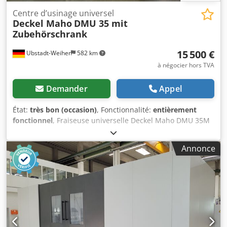
Centre d’usinage universel
Deckel Maho
DMU 35 mit
Zubehörschrank
15 500 €
Ubstadt-Weiher
582 km
à négocier hors TVA
Demander
Appel
État:
très bon (occasion)
, Fonctionnalité:
entièrement
fonctionnel
, Fraiseuse universelle Deckel Maho DMU 35M
avec commande numérique Siemens 810 D ShopMill et
armoire à accessoires !! Caractéristiques techniques : >>
Annonce
Année de fabrication : environ 2000 >> Siemens 810 D
ShopMill >> Plage de vitesses : 20 - 6 300 tr/min >>
Avance : 1 - 5 000 mm/min >> Course : 5 m >> Broche : SK-
40 >> Déplacements : X 350 mm / Y 240 mm / Z 340 mm >>
Table rotative universelle à pivotement 400 x 280 mm >>
Plage de rotation : 360 ° >> Plage de pivotement :
+105 / -15 ° >> Capacité de charge de la table : 100 kg >>
Système de refroidissement >> Puissance du moteur :