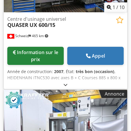
1
/
10
Centre d'usinage universel
QUASER
UX 600/15
Schweiz
465 km
Information sur le
Appel
prix
Année de construction:
2007
, État:
très bon (occasion)
,
HEIDENHAIN iTNC530 avec axes B + C Courses 885 x 800 x
520 mm Dimensions de la table 600 x 500 mm Table
inclinable +30°/-120° Table rotative 360° Interface de
Annonce
broche SK40 Big Plus Vitesses de broche -15 000 tr/min
Changeur d’outils 60 positions Refroidissement interne de
la broche Dedpfx Aljh Agwrefjck Palpeur 3D Renishaw
MARCELS MASCHINEN CH