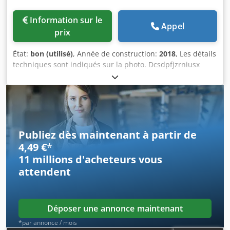
Information sur le
Appel
prix
État:
bon (utilisé)
, Année de construction:
2018
, Les détails
techniques sont indiqués sur la photo. Dcsdpfjzrniusx
Alfsk La machine est en bon état. Les pièces pointées du
doigt ne sont pas fournies.
Publiez dès maintenant à partir de
4,49 €
*
11 millions d'acheteurs
vous
attendent
Déposer une annonce maintenant
*par annonce / mois