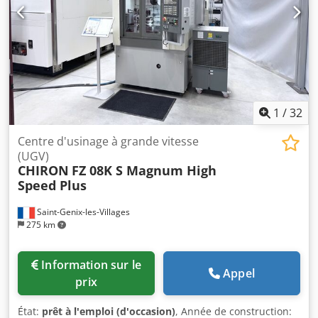
1
/
32
Centre d'usinage à grande vitesse
(UGV)
CHIRON
FZ 08K S Magnum High
Speed Plus
Saint-Genix-les-Villages
275 km
Information sur le
Appel
prix
État:
prêt à l'emploi (d'occasion)
, Année de construction: