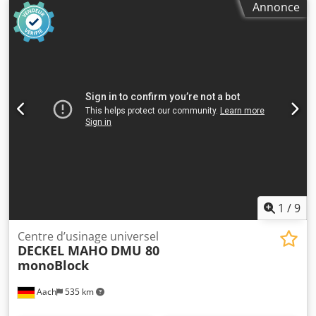
Annonce
1
/
9
Centre d’usinage universel
DECKEL MAHO
DMU 80
monoBlock
Aach
535 km