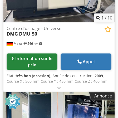
okamoto , elb , ger , tacchella , karstens , jones shipman ,
jung , favretto , blohm rectif intérieure extérieure
(inter/exter) à voir également rectifieuse plane , tour ,
1
/
10
centre d'usinage , fraiseuse
Centre d'usinage - Universel
DMG
DMU 50
Malsch
546 km
Information sur le
Appel
prix
État:
très bon (occasion)
, Année de construction:
2009
,
Course X : 500 mm Course Y : 450 mm Course Z : 400 mm
Commande numérique : Siemens 840 D Interface cône : SK
40 Vitesses de broche : en continu, de 2 tr/min Vitesse
Annonce
d'avance : mm/min Changement d'outil : 16 outils Surface
de fixation : 700 x 500 mm Poids maximal de la pièce : 500
kg Poids de la machine : environ 4,4 t Dimensions de la
machine : 2,8 x 2,6 x 2,5 m Système de refroidissement,