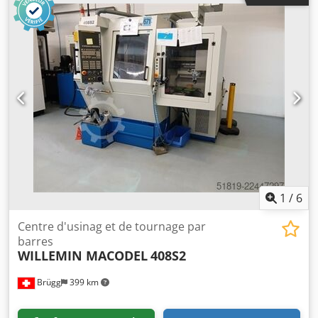
pour tolérances serrées en automobile, horlogerie,
aérospatial, médical et construction de machines.
Dcedpfxezqbhuj Alfek
1
/
6
Centre d'usinag et de tournage par
barres
WILLEMIN MACODEL
408S2
Brügg
399 km