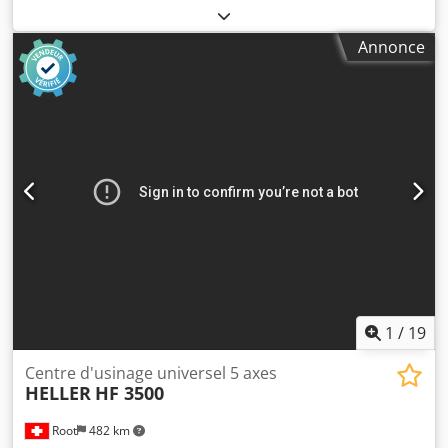
déplacement axe X:
880 mm
, course de l’axe Y:
630 mm
,
course de déplacement axe Z:
630 mm
, modèle de
Annonce
contrôleur:
Heidenhain iTNC 530
, vitesse de broche (max.):
12 000 tr/min
, Pas de prix de réserve – vente garantie au
plus offrant ! La broche a été remplacée le 14.11.2018.
DÉTAILS TECHNIQUES Course de l’axe X : 880 mm Course
de l’axe Y : 630 mm Course de l’axe Z : 630 mm Vitesse de
la broche : 12 000 tr/min Axe B piloté : de -15° à +90°
Dedszpw Iuspfx Alfock Interface d’outil : SK 40 Nombre de
places du magasin d’outils : 32 DÉTAILS DE LA MACHINE
Commande numérique : Heidenhain iTNC 530 Heures de
fonctionnement de la broche : 50 033 h ÉQUIPEMENT
Installation de refroidissement
1
/
19
Centre d'usinage universel 5 axes
HELLER
HF 3500
Root
482 km