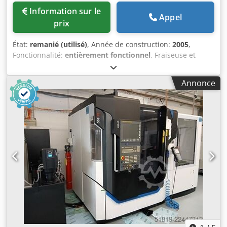
Information sur le
Appel
prix
État:
remanié (utilisé)
, Année de construction:
2005
,
Fonctionnalité:
entièrement fonctionnel
, Fraiseuse et
perceuse universelle CNC DECKEL MAHO DMU 80
monoBlock Avec commande d’axes Heidenhain iTNC 530
Annonce
Année de construction : 2005 Courses : X 980 Y 630 Z 630
Plage de vitesses : 0 – 18 000 tr/min en continu (HSK 63)
Avec les accessoires suivants : Dcjdsy A Sf Rjpfx Alfsk Table
angulaire fixe, surface de serrage 1250 mm x 700 mm
Palpeur 3D Heidenhain Mesurage d’outils dans la zone de
travail via laser BLUM Changeur d’outils vertical avec 32
emplacements magazine (HSK 63) Enceinte de protection
intégrale avec portes coulissantes et éclairage intérieur
Molette électronique Modes de fonctionnement 3 + 4
Convoyeur à copeaux Installation de liquide de
refroidissement 3 patins de machine réglables en hauteur
Refroidisseur d’huile de broche Unité de refroidissement
d’armoire électrique (Rittal) Manuels d’utilisation