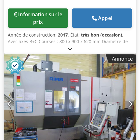
Information sur le
Appel
prix
Année de construction:
2017
, État:
très bon (occasion)
,
Avec axes B+C Courses : 800 x 900 x 620 mm Diamètre de
la table : 800 mm Interface pour broche : HSK63 Vitesses
de broche : -15 000 tr/min Changement d’outil :
Annonce
64 positions Commande : HEIDENHAIN iTNC 640
Refroidissement interne de la broche Divers accessoires
MARCELS MASCHINEN CH Dsdpfx Aljlhqz Uefjck