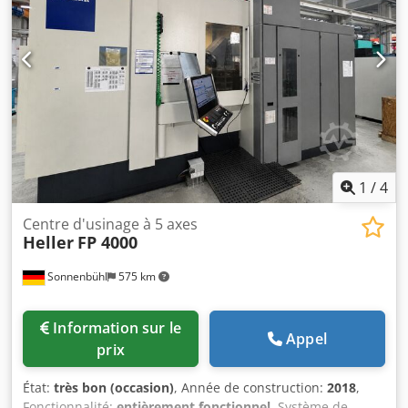
1
/
4
Centre d'usinage à 5 axes
Heller
FP 4000
Sonnenbühl
575 km
Information sur le
Appel
prix
État:
très bon (occasion)
, Année de construction:
2018
,
Fonctionnalité:
entièrement fonctionnel
, Système de