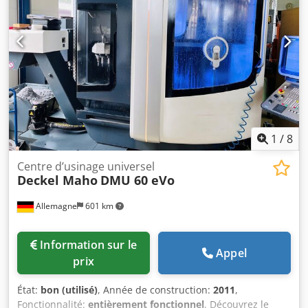
volant manuel Cabine complète Environ 1 500 heures
d'utilisation Dsdpozawmaofx Alfsck
1
/
8
Centre d’usinage universel
Deckel Maho
DMU 60 eVo
Allemagne
601 km
Information sur le
Appel
prix
État:
bon (utilisé)
, Année de construction:
2011
,
Fonctionnalité:
entièrement fonctionnel
, Découvrez le