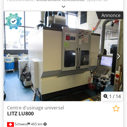
commande : Siemens 840D-SL Dcedpfxszrl Dpo Alfsk
Nombre de postes d’outillage : 160 Interface d’outillage :
Annonce
HSK 63 Vitesse de broche : 10 000 tr/min / 242 Nm
Dimensions de la palette : 630 x 500 mm Nombre de
palettes : 2 Course de l’axe X : 800 mm Course de l’axe Y :
800 mm Course de l’axe Z : 1 000 mm Charge maximale sur
la table : 1 000 kg
1
/
14
Centre d'usinage universel
LITZ
LU800
Schweiz
465 km