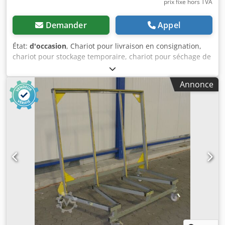
prix fixe hors TVA
Demander
Appel
État:
d'occasion
, Chariot pour livraison en consignation,
chariot pour stockage temporaire, chariot pour séchage de
peinture, chariot pour transport d’articles spécifiques,
chariot de transport, chariot pour profilés de fenêtres -
Annonce
Longueur totale : 1 500 mm -Largeur totale : 450 mm -
Hauteur totale : 1 530 mm -Longueur du bras : 250 mm
Djdpfx Asb Uvtrjahock -Distance entre les éléments :
26 mm -Quantité : 4 chariots disponibles -Prix : par pièce -
Poids : 50 kg/pièce