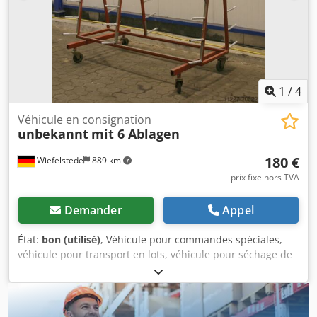
1
/
4
Véhicule en consignation
unbekannt
mit 6 Ablagen
180 €
Wiefelstede
889 km
prix fixe hors TVA
Demander
Appel
État:
bon (utilisé)
, Véhicule pour commandes spéciales,
véhicule pour transport en lots, véhicule pour séchage de
peinture, véhicule pour transport d’articles spécifiques,
véhicule de transport, véhicule pour profilés de fenêtres. -
Longueur totale : 2 000 mm -Largeur totale : 1 160 mm -
Hauteur totale : 2 160 mm -Longueur du bras : 225 mm -