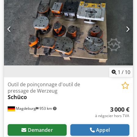
1
/
10
Outil de poinçonnage d'outil de
pressage de Werzeug
Schüco
3 000 €
Magdeburg
953 km
à négocier hors TVA
Demander
Appel