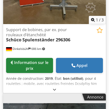
1
/
3
Support de bobines, par ex. pour
rouleaux d’étanchéité
Schüco
Spulenständer 296306
Dinkelsbühl
686 km
Information sur le
Appel
prix
Année de construction:
2019
, État:
bon (utilisé)
, pour 4
roulettes ; mobile, avec roulettes freinées Dcsdpfoy Nm
Iyjx Aahsk
Annonce