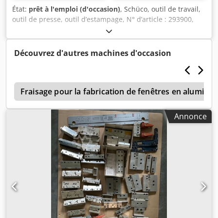
État:
prêt à l'emploi (d'occasion)
, Schüco, outil de travail,
outil de presse, outil d’estampage, N° d’article : 293900,
290146-02, 299259, 290146, 293338, 293902, 296198,
299905, 296168, 293901, 280162, 296548, 293354, 287568,
290146-02, 296170, 296159, 297755, 293807, 296199,
Découvrez d'autres machines d'occasion
299372, 293899, 282028-04, 283072-02, 280222-05 et
5 pièces, sans numéro. Dodped Sc D Ssfx Aaheck
a
Fraisage pour la fabrication de fenêtres en alumini
Annonce