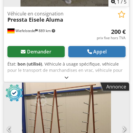
1
/
5
Véhicule en consignation
Pressta Eisele
Aluma
200 €
Wiefelstede
889 km
prix fixe hors TVA
Demander
Appel
État:
bon (utilisé)
, Véhicule à usage spécifique, véhicule
pour le transport de marchandises en vrac, véhicule pour
le séchage de la peinture, véhicule pour le transport
d’équipements spécialisés, véhicule de transport, véhicule
Annonce
pour le transport de profilés de fenêtre, -Nombre : 1
véhicule à usage spécifique disponible -Longueur totale :
1750 mm -Largeur totale : 1020 mm -Hauteur totale : 1670
mm -Hauteur du point d’appui inférieur : 720 mm -Hauteur
du point d’appui supérieur : 1400 mm Dedjb Hw Dbspfx
Aahsck -Poids : 62 kg