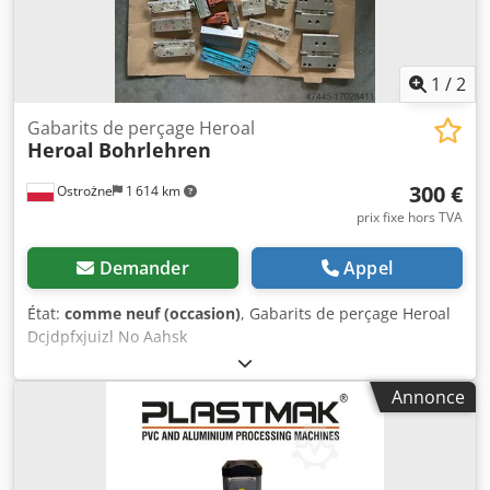
1
/
2
Gabarits de perçage Heroal
Heroal
Bohrlehren
300 €
Ostrożne
1 614 km
prix fixe hors TVA
Demander
Appel
État:
comme neuf (occasion)
, Gabarits de perçage Heroal
Dcjdpfxjuizl No Aahsk
Annonce