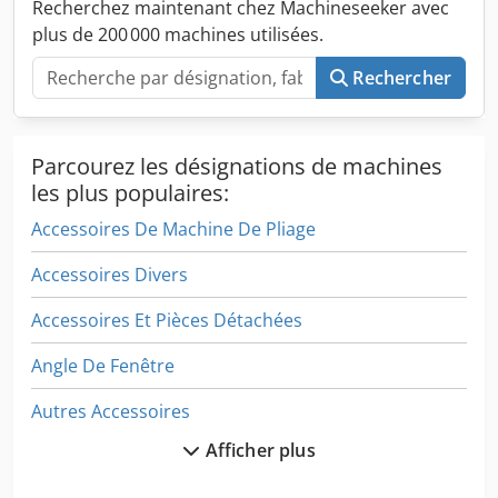
Recherchez maintenant chez Machineseeker avec
onglet Ø600 & Ø650 mm) • SC 542 Fraiseuse à copier pour
plus de 200 000 machines utilisées.
aluminium • SC 211 Machine d'usinage pour traverse
centrale aluminium & PVC & SC 211 S Série avec
Rechercher
changement rapide de lame pour traverse centrale • SC
901 S Presse d’angle pneumatique pour aluminium & SC
902 S Presse d’angle hydraulique pour aluminium Il est
possible d’augmenter votre capacité de production avec
Parcourez les désignations de machines
différents choix de machines. Merci de nous contacter
les plus populaires:
pour obtenir notre catalogue.
Accessoires De Machine De Pliage
Accessoires Divers
Accessoires Et Pièces Détachées
Angle De Fenêtre
Autres Accessoires
Afficher plus
Construction De La Fenêtre