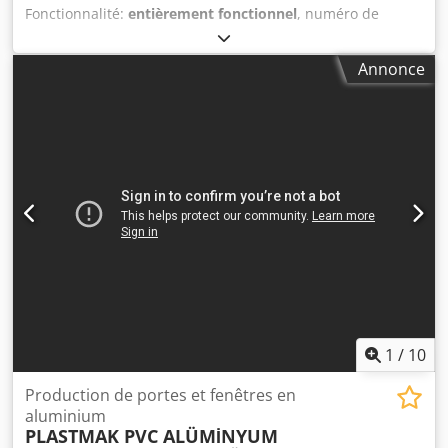
Fonctionnalité:
entièrement fonctionnel
, numéro de
machine/véhicule:
SÇ 551 S ALUMİNYUM FREZE MAKİNESİ
,
• Utilisé pour l’usinage de logements de poignée,
Annonce
charnière, crémone et rainures de toute dimension sur
des profilés en aluminium et en plastique • Dispositif de
copiage adapté au travail à réaliser • Possibilité de
rainurage indépendant du dispositif de copiage grâce à la
butée • Moteur puissant de 1,1 kW / 1,5 HP • Vitesse de
rotation de la fraise : 13 500 tr/min • 220 / 230 V, 50/60 Hz •
Fraise standard de 5 mm OPTIONS • Système d'armoire
inférieure Dcjdpfx Aeydu Hrsahsk • Système pneumatique
1
/
10
Production de portes et fenêtres en
aluminium
PLASTMAK PVC ALÜMİNYUM