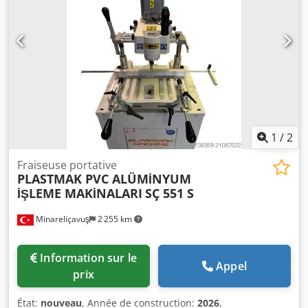
1
/
2
Fraiseuse portative
PLASTMAK PVC ALÜMİNYUM
İŞLEME MAKİNALARI
SÇ 551 S
Minareliçavuş
2 255 km
Information sur le
Appel
prix
État:
nouveau
, Année de construction:
2026
,