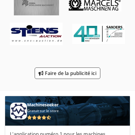
Pièces De Rechange
Pièces Détachées De
Profil De Fenêtre
Système De Fenêtre
Transport De Voiture De Fenêtre
Transporteur De Pièces De Rechange
Faire de la publicité ici
Trousse D’outils De Fenêtre
Vente De Volets Roulants
Machineseeker
Gratuit sur le store
L'application numéro 1 pour les machines