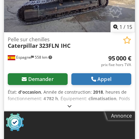
1
/
15
Pelle sur chenilles
Caterpillar
323FLN IHC
95 000 €
Espagne
558 km
prix fixe hors TVA
Demander
Appel
État:
d'occasion
, Année de construction:
2018
, heures de
fonctionnement:
4 782 h
, Équipement:
climatisation
, Poids
à vide: 22.300 kg Dimensions (LxlxH): 957 x 255 x 308 cm
Dcedpjy Nct Ejfx Amhjk Largeur de la chenille: 50 cm = Plus
Annonce
d'options et d'accessoires = - Climate control