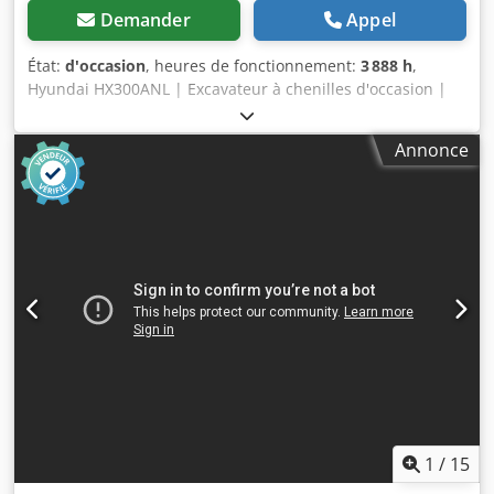
Demander
Appel
État:
d'occasion
, heures de fonctionnement:
3 888 h
,
Hyundai HX300ANL | Excavateur à chenilles d'occasion |
3888 heures 📍 Localisation : Allemagne 🚛 Livraison
possible à votre destination – Utilisez notre calculateur de
Annonce
frais de port pour estimer les coûts de transport ! 💰
Achetez maintenant pour 116 000 EUR ou faites une offre.
Paiement à la livraison possible moyennant des frais
abordables (sous réserve d'approbation)* 👷‍♂️ Inspection
réalisée par un expert indépendant 63 points d'inspection
: 43 approuvés ✅, 19 nécessitant des améliorations ℹ️, 1
intervention nécessaire ⚠️ 📌 Commentaire de l'inspecteur
: Cet excavateur, qui a été beaucoup utilisé, nécessite un
nettoyage approfondi. Le groupe motopropulseur est très
bruyant et la pompe hydraulique est audible. Toutes les
fonctions sont opérationnelles lors de l'inspection. 📄
Souhaitez-vous consulter le rapport d'inspection complet,
des photos supplémentaires ou une vidéo ? Conseil : La
référence « 41100 Equippo » est fréquemment utilisée
1
/
15
pour rechercher des informations plus détaillées en ligne.