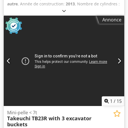
autre
, Année de construction:
2013
, Nombre de cylindres :
6 Largeur : 80 cm Largeur des chenilles : 8 cm Numéro de
série : E00210468 Moteur : Volvo D6 H Nombre de
Annonce
cylindres : 6 cylindres Puissance du moteur : 128 kW
Profondeur de creusement : 6,71 m Dcjdpfjzrv U Esx Amhjk
Portée maximale : 10,1 m Force de démolition : 142 kN
Heures de fonctionnement : 5 397 heures Puissance :
129 kW Conforme aux normes CE : oui Largeur des
chenilles : 800 mm État : Présente des signes d’usure,
message d’erreur moteur.
1
/
15
Mini-pelle < 7t
Takeuchi
TB23R with 3 excavator
buckets