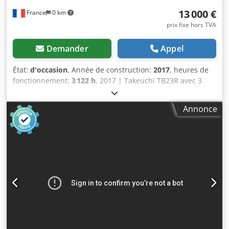
13 000 €
France
0 km
prix fixe hors TVA
Demander
Appel
État:
d'occasion
, Année de construction:
2017
, heures de
fonctionnement:
3 122 h
, 2017 | Takeuchi TB23R avec 3
godets | Mini-pelle d'occasion < 7 tonnes | 3122 heures 📍
Localisation : France 🚛 Livraison possible à votre
Annonce
destination – Utilisez notre calculateur de frais de port
pour estimer les coûts de transport ! 💰 Achetez
maintenant pour 13 000 EUR ou faites une offre. Paiement
à la livraison possible moyennant des frais minimes (sous
réserve d’approbation)* 👷‍♂️ Inspecté par un expert
indépendant Dedezfiz Eopfx Amheck 60 points
d’inspection, dont 42 approuvés ✅, 18 nécessitant des
améliorations ℹ️, 0 défauts majeurs ⚠️ 📌 Commentaire de
l’inspecteur : Malgré son âge, la pelle est en bon état. 📄
Souhaitez-vous consulter le rapport d’inspection complet,
des photos supplémentaires ou une vidéo ? Conseil : La