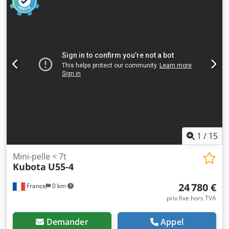
DCH210R5NCEAH2500 Informations techniques Nombre de
cylindres : 4 Poids à vide : 22 600 kg Fonctionnel Largeur
de travail : 300 cm Marquage CE : oui État État technique :
très bon Dedpfx Aey En Ndomheck État visuel : très bon
Informations financières Prix : Sur demande Garantie
Garantie : Première main, carnet d'entretien complet, prêt
à l'emploi immédiatement ! - 80 % trains de chaînes -
Inclus : 3 godets : 1300 mm, 450 mm et godet de curage de
fossés de 2000 mm - Système TOPCON 3D de 2021
disponible en option
1
/
15
Mini-pelle < 7t
Kubota
U55-4
24 780 €
France
0 km
prix fixe hors TVA
Demander
Appel