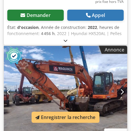
prix fixe hors TVA
Demander
Appel
État:
d'occasion
, Année de construction:
2022
, heures de
fonctionnement:
4 456 h
, 2022 | Hyundai HX520AL | Pelles
à chenilles d'occasion | 4456 heures Dcsdpsza E N Ajfx
Amhsk 📍Localisation : Allemagne 🚛 Livraison possible à
Annonce
votre adresse – Utilisez notre calculateur de frais de port
pour estimer les coûts de transport ! 💰 Achetez
maintenant pour 159 000 EUR ou faites une offre.
Paiement à la livraison possible moyennant des frais
abordables (sous réserve d'approbation)* 👷‍♂️ Inspecté par
un expert indépendant 59 points d'inspection :
55 approuvés ✅, 3 incomplets ℹ️, 1 point nécessitant une
intervention ⚠️ 📌 Commentaire de l'inspecteur : LE PRIX DE
L'ENGIN NE COMPREND PAS LE BRISSEUR, LA GODILLE NI
LE SYSTÈME DE CHANGER RAPIDE OILQUICK. LE SYSTÈME
OILQUICK ET UNE GODILLE SONT DISPONIBLES AVEC UN
Enregistrer la recherche
SUPPLÉMENT. LA PINCE N'EST PAS À VENDRE. La machine
est en bon état et entièrement fonctionnelle. Il y a un léger