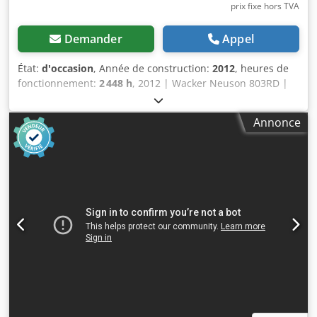
prix fixe hors TVA
Demander
Appel
État:
d'occasion
, Année de construction:
2012
, heures de
fonctionnement:
2 448 h
, 2012 | Wacker Neuson 803RD |
Mini-pelle d'occasion < 7 tonnes | 2448 heures 📍
Localisation : France 🚛 Livraison possible à votre
Annonce
destination – Utilisez notre calculateur d’expédition pour
estimer les coûts de transport ! 💰 Achetez maintenant
pour 10 300 EUR ou faites une offre. Paiement à la livraison
possible moyennant des frais abordables (sous réserve
d’approbation)* 👷‍♂️ Inspecté par un expert indépendant 53
points d’inspection, 51 approuvés ✅, 2 points nécessitant
une amélioration ℹ️, 0 dépenses ⚠️ 📌 Commentaire de
l’inspecteur : Bon état général. La batterie n’était pas en
état de marche et l’alternateur devait être vérifié – ceci a
été constaté lors de l’inspection. Le vendeur a cependant
remplacé la batterie ainsi que l’alternateur, et maintenant
tout fonctionne correctement. Voie variable, 2 godets. 📄
Souhaitez-vous consulter le rapport d’inspection complet,