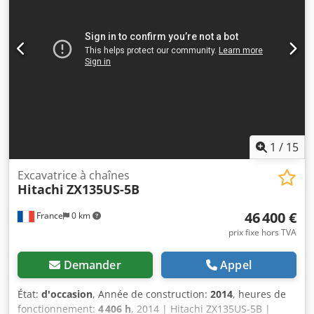
1
/
15
Excavatrice à chaînes
Hitachi
ZX135US-5B
46 400 €
France
0 km
prix fixe hors TVA
Demander
Appel
État:
d'occasion
, Année de construction:
2014
, heures de
fonctionnement:
4 406 h
, 2014 | Hitachi ZX135US-5B |