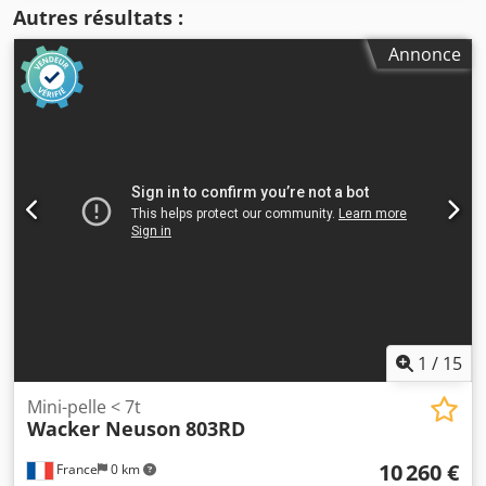
Autres résultats :
Annonce
1
/
15
Mini-pelle < 7t
Wacker Neuson
803RD
10 260 €
France
0 km