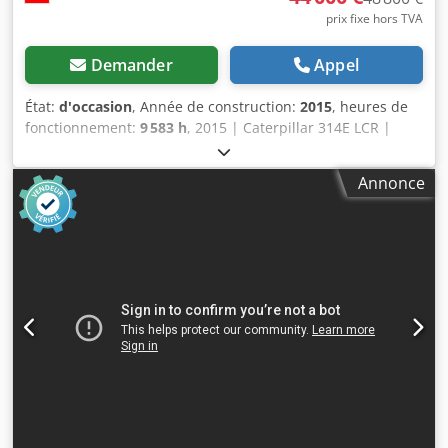
prix fixe hors TVA
Demander
Appel
État:
d'occasion
, Année de construction:
2015
, heures de
fonctionnement:
9 583 h
, 2015 | Caterpillar 314E LCR |
Pelle sur chenilles d'occasion | 9583 heures 📍Localisation
: Suisse 🚛 Livraison possible à votre destination – Utilisez
Annonce
notre calculateur d'expédition pour estimer les coûts de
transport ! 💰 Achetez dès maintenant pour 44 000 EUR ou
faites une offre. Paiement à la livraison possible
moyennant des frais abordables (sous réserve
d'approbation)* 👷‍♂️ Inspecté par un expert indépendant 65
points d'inspection : 53 approuvés ✅, 11 imperfections ℹ️, 1
point à améliorer ⚠️ 📌 Commentaire de l'inspecteur :
GODET NON INCLUS. Pelle en bon état de fonctionnement,
transmission un peu bruyante, système Cat Product Link
installé, caméra et système de changement rapide
Oilquick, 1 godet, niveau d'huile hydraulique un peu bas,
bonnes performances du moteur, système
d'autolubrification qui perd un peu d'huile dans le tuyau,